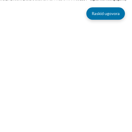
ispiranje. Pogodan za nanošenje na
kosu i bradu.
Raskid ugovora