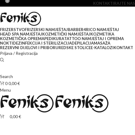
0
KONTAKTIRAJTE NAS
FRIZERSTVO
FRIZERSKI NAMJEŠTAJ
BARBER
4RICO NAMJEŠTAJ
HEAD SPA NAMJEŠTAJ
KOZMETIČKI NAMJEŠTAJ
KOZMETIKA
KOZMETIČKA OPREMA
PEDIKURA
TATTOO NAMJEŠTAJ I OPREMA
NOKTI
DEZINFEKCIJA I STERILIZACIJA
DEPILACIJA
MASAŽA
REZERVNI DIJELOVI I PRIBOR
UREDSKE STOLICE
E-KATALOZI
KONTAKT
Prijava / Registracija
Search
0
0,00
€
Menu
0,00
€