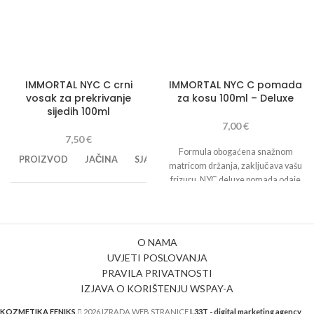
IMMORTAL NYC C crni
IMMORTAL NYC C pomada
vosak za prekrivanje
za kosu 100ml – Deluxe
sijedih 100ml
7,00
€
7,50
€
Formula obogaćena snažnom
VODENA
PROIZVOD
JAČINA
SJAJ
matricom držanja, zaključava vašu
BAZA
frizuru.
NYC deluxe pomada odaje
sjajni i obrađeni izgled kose.
Stvara
Coloring
1 2
3
4 5
1 2
3
♦
cjelodnevne trajne stilove.
Ne
wax black
6
4 5
6
ostavlja tragove na površini kose.
Lako se ispire.
O NAMA
UVJETI POSLOVANJA
IMMORTAL crni vosak za kosu za
PRAVILA PRIVATNOSTI
prekrivanje sijede kose. Svojim
IZJAVA O KORIŠTENJU WSPAY-A
kremastim sadržajem omogućuje
jednostavno nanošenje te lako
KOZMETIKA FENIKS
2026 IZRADA WEB STRANICE
L33T - digital marketing agency