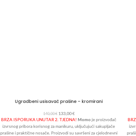
Ugradbeni usisavač prašine – kromirani
133,00
€
140,00
€
BRZA ISPORUKA UNUTAR 2. TJEDNA!
Momo
je proizvođač
BRZ
izvrsnog pribora korisnog za manikuru, uključujući sakupljače
izv
prašine i praktične nosače. Proizvodi su savršeni za cjelodnevni
praš