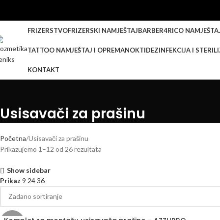
FRIZERSTVO
FRIZERSKI NAMJEŠTAJ
BARBER
4RICO NAMJEŠTA
TATTOO NAMJEŠTAJ I OPREMA
NOKTI
DEZINFEKCIJA I STERIL
KONTAKT
Usisavači za prašinu
Početna
Usisavači za prašinu
Prikazujemo 1–12 od 26 rezultata
Show sidebar
Prikaz
9
24
36