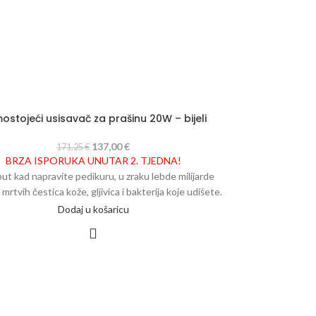
ostojeći usisavač za prašinu 20W – bijeli
137,00
€
171,25
€
BRZA ISPORUKA UNUTAR 2. TJEDNA!
put kad napravite pedikuru, u zraku lebde milijarde
 mrtvih čestica kože, gljivica i bakterija koje udišete.
MOMO 6606 sakupljača prašine za pedikuru možete
Dodaj u košaricu
rni da nećete osjetiti prašinu i mrtvu kožu ili gljivice i
rije na stopalima. Apsorber MOMO 6606 pravi je
za svaku pedikuru - stabilan s dugim rukama i visokim
performansama s jednostavnim dizajnom.
Specifikacije:
- Nazivni napon: 220–240 V, 50/60 Hz,
20 W. - Brzina turbine: 2800/3200 o / min - Volumen