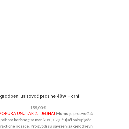
nog zraka: 300/400 m3 na sat - Razina buke: 51/58 dB
Opis proizvoda:
- Dimenzije ventilatora 12cm
o tijelo (lako se čisti) - Snažan, tih, brz ventilator za
 i jaku vakuumsku snagu- Chrome sigurnosna mreža
uke sa stbilna bazom - Dvoslojne vrećice za prašinu s
dnostavnim pražnjenjem prašine - prekidač za
anje/isključivanje s jednom brzinom - CE certifikatom
gradbeni usisavač prašine 40W – crni
155,00
€
PORUKA UNUTAR 2. TJEDNA!
Momo
je proizvođač
 pribora korisnog za manikuru, uključujući sakupljače
praktične nosače. Proizvodi su savršeni za cjelodnevni