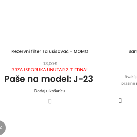
Rezervni filter za usisavač – MOMO
Sam
13,00
€
BRZA ISPORUKA UNUTAR 2. TJEDNA!
Paše na model: J-23
Svaki 
prašine i
Pomoću 
Dodaj u košaricu
Filtar uloška izrađen od posebnog filtarskog papira.
biti sigu
Dimenzije: 18cm x 17.5cm x 1cm
bakte
pomoćnik 
%
- Snaga 