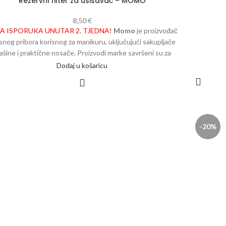
Rezervni filter za usisavač – MOMO
8,50
€
A ISPORUKA UNUTAR 2. TJEDNA!
Momo
je proizvođač
rsnog pribora korisnog za manikuru, uključujući sakupljače
ašine i praktične nosače. Proizvodi marke savršeni su za
vakodnevni rad. Širok izbor modela i praktičnih rješenja
Dodaj u košaricu
zadovoljit će i najzahtjevnije korisnike. Zamjenjivi
filtar
emnika za apsorber Momo J007
omogućuje
učinkovito
Filtar 
očišćavanje zraka
tijekom tretmana, ostavljajući radnu
nicu čistom i bez štetne prašine. Lako se
suši,
čisteći, na
mjer, sušilicu. Nakon pravilnog okretanja rešetke uređaja,
-20%
ar je pravilno zaključan, zahvaljujući čemu će ostati stabilan
tijekom tretmana.
Promjer:
12 cm