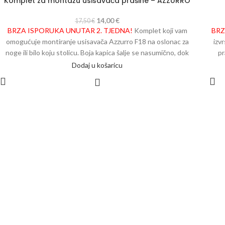
Komplet za montažu usisavača prašine – AZZURRO
-20%
14,00
€
17,50
€
BRZA ISPORUKA UNUTAR 2. TJEDNA!
Komplet koji vam
BRZ
omogućuje montiranje usisavača Azzurro F18 na oslonac za
izv
noge ili bilo koju stolicu. Boja kapica šalje se nasumično, dok
pr
kvaliteta i upotrebljivost proizvoda ostaju nepromijenjene.
s
Dodaj u košaricu
Dimenzije:
Širina: 12 cm Duljina: 5 cm Visina: 3 cm Visina s
gumbom: 6 cm
spr
pr
sta
pri
filt