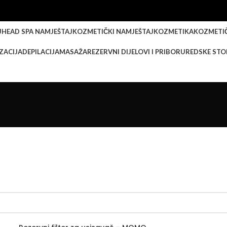
J
HEAD SPA NAMJEŠTAJ
KOZMETIČKI NAMJEŠTAJ
KOZMETIKA
KOZMETI
IZACIJA
DEPILACIJA
MASAŽA
REZERVNI DIJELOVI I PRIBOR
UREDSKE STO