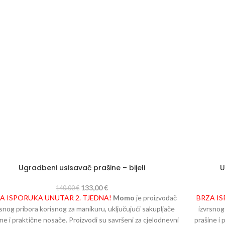
filtrira
- Čeličn
stalnu
- Duge r
je
uključiv
Ugradbeni usisavač prašine – bijeli
U
133,00
€
140,00
€
A ISPORUKA UNUTAR 2. TJEDNA!
Momo
je proizvođač
BRZA IS
rsnog pribora korisnog za manikuru, uključujući sakupljače
izvrsnog
ine i praktične nosače. Proizvodi su savršeni za cjelodnevni
prašine i 