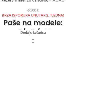
Rezervni filter za usisavač – MOMO
60,00
€
BRZA ISPORUKA UNUTAR 2. TJEDNA!
Paše na modele:
J9/J31/J02
Dodaj u košaricu
spremnika izrađen od posebnog filtarskog papira sa
sadržajem aktivnog ugljena.