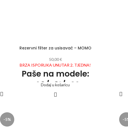
Rezervni filter za usisavač – MOMO
50,00
€
BRZA ISPORUKA UNUTAR 2. TJEDNA!
Paše na modele:
J29/J31/J02
Dodaj u košaricu
Filtar uloška izrađen od posebnog filtarskog papira. Dimenzije
navedene na fotografiji odnose se samo na filtar, bez metalnog
kućišta.
-5%
-5