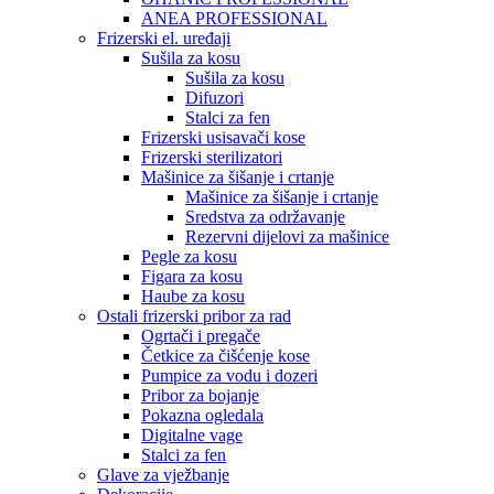
ANEA PROFESSIONAL
Frizerski el. uređaji
Sušila za kosu
Sušila za kosu
Difuzori
Stalci za fen
Frizerski usisavači kose
Frizerski sterilizatori
Mašinice za šišanje i crtanje
Mašinice za šišanje i crtanje
Sredstva za održavanje
Rezervni dijelovi za mašinice
Pegle za kosu
Figara za kosu
Haube za kosu
Ostali frizerski pribor za rad
Ogrtači i pregače
Četkice za čišćenje kose
Pumpice za vodu i dozeri
Pribor za bojanje
Pokazna ogledala
Digitalne vage
Stalci za fen
Glave za vježbanje