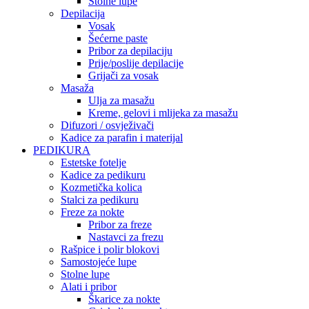
Stolne lupe
Depilacija
Vosak
Šećerne paste
Pribor za depilaciju
Prije/poslije depilacije
Grijači za vosak
Masaža
Ulja za masažu
Kreme, gelovi i mlijeka za masažu
Difuzori / osvježivači
Kadice za parafin i materijal
PEDIKURA
Estetske fotelje
Kadice za pedikuru
Kozmetička kolica
Stalci za pedikuru
Freze za nokte
Pribor za freze
Nastavci za frezu
Rašpice i polir blokovi
Samostojeće lupe
Stolne lupe
Alati i pribor
Škarice za nokte