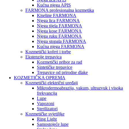
Kućna njega APIS
FARMONA profesionalna kozmetika
Kiseline FARMONA
Njega lica FARMONA
Njega tijela FARMONA
Njega kose FARMONA
Njega ruku FARMONA
Njega stopala FARMONA
Kućna njega FARMONA
Kozmetički koferi i torbe
Ekstenzije trepavica
Kozmetički pribor za rad
Sintetičke trepavice
Trepavice od prirodne dlake
KOZMETIČKA OPREMA
Kozmetički električni uređaji
Mikrodermoabrazija, vakum, ultrazvuk i visoka
frekvancija
Lupe
Vapozoni
Sterilizatori
Kozmetičke svjetiljke
Ring Light
Samostojeće lupe