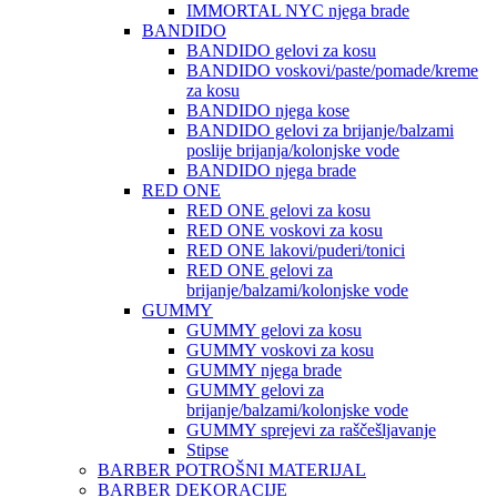
IMMORTAL NYC njega brade
BANDIDO
BANDIDO gelovi za kosu
BANDIDO voskovi/paste/pomade/kreme
za kosu
BANDIDO njega kose
BANDIDO gelovi za brijanje/balzami
poslije brijanja/kolonjske vode
BANDIDO njega brade
RED ONE
RED ONE gelovi za kosu
RED ONE voskovi za kosu
RED ONE lakovi/puderi/tonici
RED ONE gelovi za
brijanje/balzami/kolonjske vode
GUMMY
GUMMY gelovi za kosu
GUMMY voskovi za kosu
GUMMY njega brade
GUMMY gelovi za
brijanje/balzami/kolonjske vode
GUMMY sprejevi za raščešljavanje
Stipse
BARBER POTROŠNI MATERIJAL
BARBER DEKORACIJE