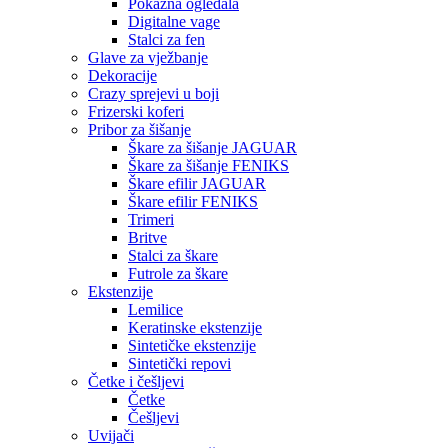
Pokazna ogledala
Digitalne vage
Stalci za fen
Glave za vježbanje
Dekoracije
Crazy sprejevi u boji
Frizerski koferi
Pribor za šišanje
Škare za šišanje JAGUAR
Škare za šišanje FENIKS
Škare efilir JAGUAR
Škare efilir FENIKS
Trimeri
Britve
Stalci za škare
Futrole za škare
Ekstenzije
Lemilice
Keratinske ekstenzije
Sintetičke ekstenzije
Sintetički repovi
Četke i češljevi
Četke
Češljevi
Uvijači