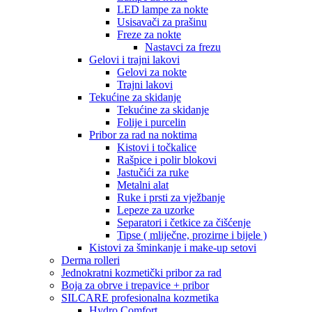
LED lampe za nokte
Usisavači za prašinu
Freze za nokte
Nastavci za frezu
Gelovi i trajni lakovi
Gelovi za nokte
Trajni lakovi
Tekućine za skidanje
Tekućine za skidanje
Folije i purcelin
Pribor za rad na noktima
Kistovi i točkalice
Rašpice i polir blokovi
Jastučići za ruke
Metalni alat
Ruke i prsti za vježbanje
Lepeze za uzorke
Separatori i četkice za čišćenje
Tipse ( mliječne, prozirne i bijele )
Kistovi za šminkanje i make-up setovi
Derma rolleri
Jednokratni kozmetički pribor za rad
Boja za obrve i trepavice + pribor
SILCARE profesionalna kozmetika
Hydro Comfort