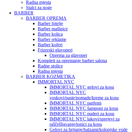
Radna mjesta
Stalci za noge
BARBER
BARBER OPREMA
Barber fotelje
Barber mašinice
Barber kolica
Barber reklame
Barber koferi
Frizerski glavoperi
Oprema za glavoper
Kompleti za opremanje barber salona
Radne stolice
Radna mjesta
BARBER KOZMETIKA
IMMORTAL NYC
IMMORTAL NYC gelovi za kosu
IMMORTAL NYC
voskovi/paste/pomade/kreme za kosu
IMMORTAL NYC parfemi
IMMORTAL NYC šamponi za kosu
IMMORTAL NYC puderi za kosu
IMMORTAL NYC lakovi/sprejevi za
raščešljavanje/tonici za kosu
Gelovi za brijanje/balzami/kolonjske vode