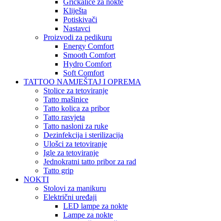
Grickalice za nokte
Kliješta
Potiskivači
Nastavci
Proizvodi za pedikuru
Energy Comfort
Smooth Comfort
Hydro Comfort
Soft Comfort
TATTOO NAMJEŠTAJ I OPREMA
Stolice za tetoviranje
Tatto mašinice
Tatto kolica za pribor
Tatto rasvjeta
Tatto nasloni za ruke
Dezinfekcija i sterilizacija
Ulošci za tetoviranje
Igle za tetoviranje
Jednokratni tatto pribor za rad
Tatto grip
NOKTI
Stolovi za manikuru
Električni uređaji
LED lampe za nokte
Lampe za nokte