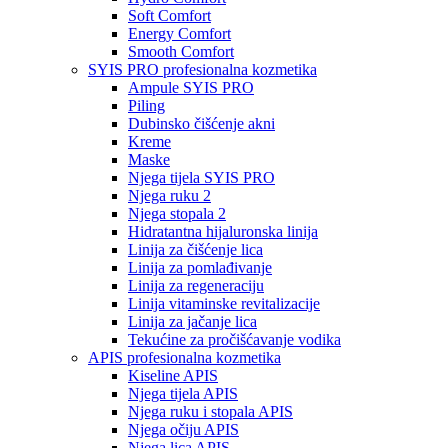
Soft Comfort
Energy Comfort
Smooth Comfort
SYIS PRO profesionalna kozmetika
Ampule SYIS PRO
Piling
Dubinsko čišćenje akni
Kreme
Maske
Njega tijela SYIS PRO
Njega ruku 2
Njega stopala 2
Hidratantna hijaluronska linija
Linija za čišćenje lica
Linija za pomlađivanje
Linija za regeneraciju
Linija vitaminske revitalizacije
Linija za jačanje lica
Tekućine za pročišćavanje vodika
APIS profesionalna kozmetika
Kiseline APIS
Njega tijela APIS
Njega ruku i stopala APIS
Njega očiju APIS
Njega lica APIS