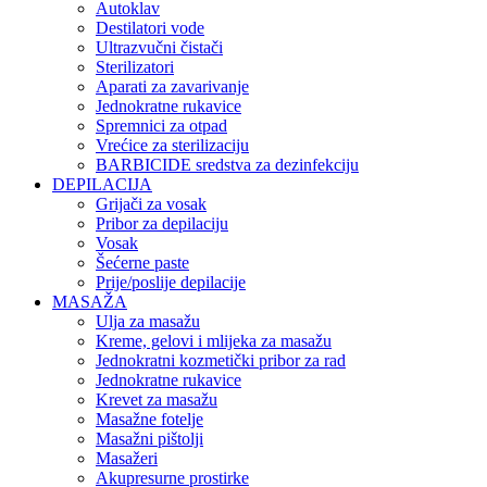
Autoklav
Destilatori vode
Ultrazvučni čistači
Sterilizatori
Aparati za zavarivanje
Jednokratne rukavice
Spremnici za otpad
Vrećice za sterilizaciju
BARBICIDE sredstva za dezinfekciju
DEPILACIJA
Grijači za vosak
Pribor za depilaciju
Vosak
Šećerne paste
Prije/poslije depilacije
MASAŽA
Ulja za masažu
Kreme, gelovi i mlijeka za masažu
Jednokratni kozmetički pribor za rad
Jednokratne rukavice
Krevet za masažu
Masažne fotelje
Masažni pištolji
Masažeri
Akupresurne prostirke