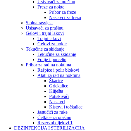
Usisavači za prašinu
Freze za nokte
Pribor za freze
Nastavci za frezu
Stolna rasvjeta
Usisavači za prašinu
Gelovi i trajni lakovi
Trajni lakovi
Gelovi za nokte
Tekućine za skidanje
Tekućine za skidanje
Folije i purcelin
Pribor za rad na noktima
Rašpice i polir blokovi
Alati za rad na noktima
Škarice
Grickalice
Kliješta
Potiskivači
Nastavci
Kistovi i točkalice
Jastučići za ruke
Četkice za prašinu
Rezervni dijelovi 1
DEZINFEKCIJA I STERILIZACIJA