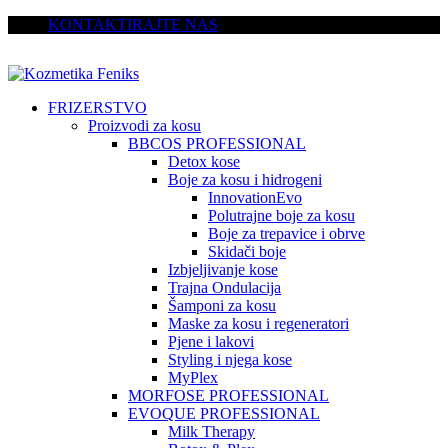
KONTAKTIRAJTE NAS
FRIZERSTVO
Proizvodi za kosu
BBCOS PROFESSIONAL
Detox kose
Boje za kosu i hidrogeni
InnovationEvo
Polutrajne boje za kosu
Boje za trepavice i obrve
Skidači boje
Izbjeljivanje kose
Trajna Ondulacija
Šamponi za kosu
Maske za kosu i regeneratori
Pjene i lakovi
Styling i njega kose
MyPlex
MORFOSE PROFESSIONAL
EVOQUE PROFESSIONAL
Milk Therapy