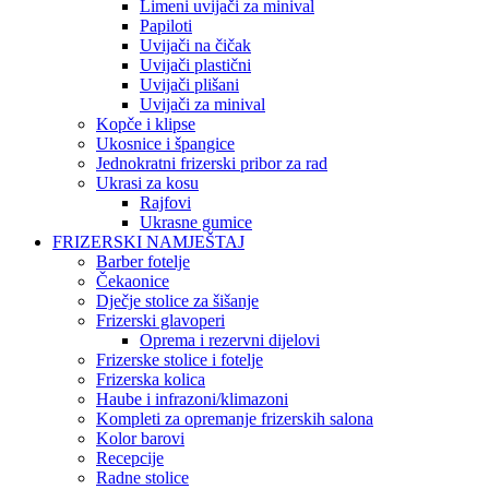
Limeni uvijači za minival
Papiloti
Uvijači na čičak
Uvijači plastični
Uvijači plišani
Uvijači za minival
Kopče i klipse
Ukosnice i špangice
Jednokratni frizerski pribor za rad
Ukrasi za kosu
Rajfovi
Ukrasne gumice
FRIZERSKI NAMJEŠTAJ
Barber fotelje
Čekaonice
Dječje stolice za šišanje
Frizerski glavoperi
Oprema i rezervni dijelovi
Frizerske stolice i fotelje
Frizerska kolica
Haube i infrazoni/klimazoni
Kompleti za opremanje frizerskih salona
Kolor barovi
Recepcije
Radne stolice