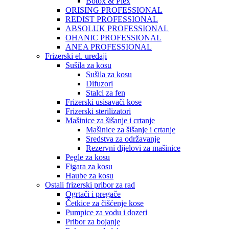
Botox & Plex
ORISING PROFESSIONAL
REDIST PROFESSIONAL
ABSOLUK PROFESSIONAL
OHANIC PROFESSIONAL
ANEA PROFESSIONAL
Frizerski el. uređaji
Sušila za kosu
Sušila za kosu
Difuzori
Stalci za fen
Frizerski usisavači kose
Frizerski sterilizatori
Mašinice za šišanje i crtanje
Mašinice za šišanje i crtanje
Sredstva za održavanje
Rezervni dijelovi za mašinice
Pegle za kosu
Figara za kosu
Haube za kosu
Ostali frizerski pribor za rad
Ogrtači i pregače
Četkice za čišćenje kose
Pumpice za vodu i dozeri
Pribor za bojanje