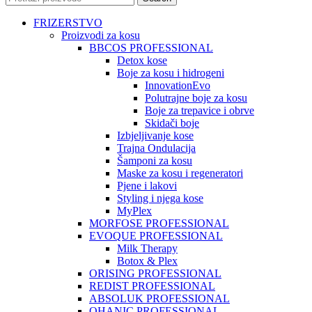
FRIZERSTVO
Proizvodi za kosu
BBCOS PROFESSIONAL
Detox kose
Boje za kosu i hidrogeni
InnovationEvo
Polutrajne boje za kosu
Boje za trepavice i obrve
Skidači boje
Izbjeljivanje kose
Trajna Ondulacija
Šamponi za kosu
Maske za kosu i regeneratori
Pjene i lakovi
Styling i njega kose
MyPlex
MORFOSE PROFESSIONAL
EVOQUE PROFESSIONAL
Milk Therapy
Botox & Plex
ORISING PROFESSIONAL
REDIST PROFESSIONAL
ABSOLUK PROFESSIONAL
OHANIC PROFESSIONAL