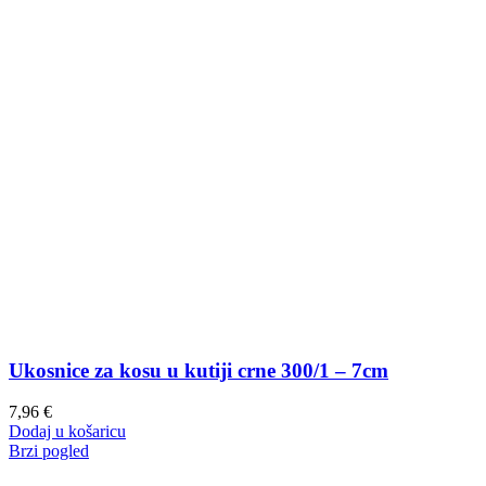
Ukosnice za kosu u kutiji crne 300/1 – 7cm
7,96
€
Dodaj u košaricu
Brzi pogled