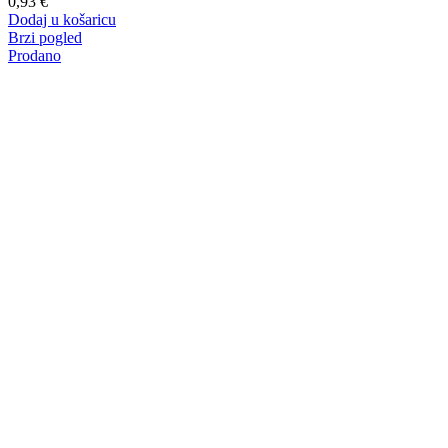
0,93
€
Dodaj u košaricu
Brzi pogled
Prodano