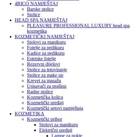
4RICO NAMJEŠTAJ
Barske stolice
Stolice
HEAD SPA NAMJEŠTAJ
PLEASURE PROFESSIONAL LUXURY head spa
kozmetika
KOZMETIČKI NAMJEŠTAJ
Stolovi za manikuru
Fotelje za pedikuru
Kadice za pedikuru
Estetske fotelje
Rezervni dijelovi
Stolice za tetoviranje
Stolice za make up
Krevet za masažu
Usisavači za prašinu
Radne stolice
Kozmetička kolica
Kozmetički uređaji
Kozmetički setovi namještaja
KOZMETIKA
Kozmetički pribor
Stolovi za manikuru
Električni uređaji
Lampe za nokte