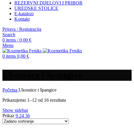
REZERVNI DIJELOVI I PRIBOR
UREDSKE STOLICE
E-katalozi
Kontakt
Prijava / Registracija
Search
0
items
/
0,00
€
Menu
0
items
0,00
€
Ukosnice i špangice
Početna
Ukosnice i špangice
Prikazujemo 1–12 od 16 rezultata
Show sidebar
Prikaz
9
24
36