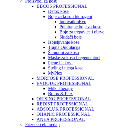
Proizvodi za kosu
BBCOS PROFESSIONAL
Detox kose
Boje za kosu i hidrogeni
InnovationEvo
Polutrajne boje za kosu
Boje za trepavice i obrve
Skidači boje
Izbjeljivanje kose
Trajna Ondulacija
Šamponi za kosu
Maske za kosu i regeneratori
Pjene i lakovi
Styling i njega kose
MyPlex
MORFOSE PROFESSIONAL
EVOQUE PROFESSIONAL
Milk Therapy
Botox & Plex
ORISING PROFESSIONAL
REDIST PROFESSIONAL
ABSOLUK PROFESSIONAL
OHANIC PROFESSIONAL
ANEA PROFESSIONAL
Frizerski el. uređaji