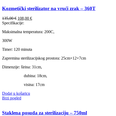
Kozmetički sterilizator na vrući zrak – 360T
Izvorna
Trenutna
135,00
€
108,00
€
cijena
cijena
Specifikacije:
bila
je:
Maksimalna temperatura: 200C,
je:
108,00 €.
135,00 €.
300W
Timer: 120 minuta
Zapremina sterilizacijskog prostora: 25cm×12×7cm
Dimenzije: širina: 31cm,
dubina: 18cm,
visina: 17cm
Dodaj u košaricu
Brzi pogled
Staklena posuda za sterilizaciju – 750ml