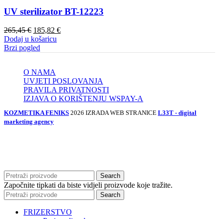
UV sterilizator BT-12223
Izvorna
Trenutna
265,45
€
185,82
€
cijena
cijena
Dodaj u košaricu
bila
je:
Brzi pogled
je:
185,82 €.
265,45 €.
O NAMA
UVJETI POSLOVANJA
PRAVILA PRIVATNOSTI
IZJAVA O KORIŠTENJU WSPAY-A
KOZMETIKA FENIKS
2026 IZRADA WEB STRANICE
L33T - digital
marketing agency
Search
Započnite tipkati da biste vidjeli proizvode koje tražite.
Search
FRIZERSTVO