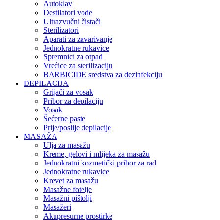
Autoklav
Destilatori vode
Ultrazvučni čistači
Sterilizatori
Aparati za zavarivanje
Jednokratne rukavice
Spremnici za otpad
Vrećice za sterilizaciju
BARBICIDE sredstva za dezinfekciju
DEPILACIJA
Grijači za vosak
Pribor za depilaciju
Vosak
Šećerne paste
Prije/poslije depilacije
MASAŽA
Ulja za masažu
Kreme, gelovi i mlijeka za masažu
Jednokratni kozmetički pribor za rad
Jednokratne rukavice
Krevet za masažu
Masažne fotelje
Masažni pištolji
Masažeri
Akupresurne prostirke