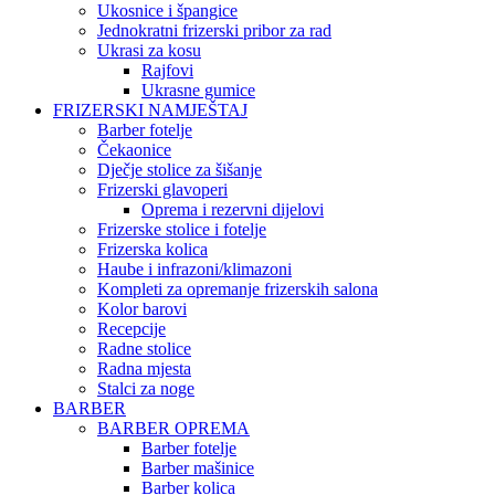
Ukosnice i špangice
Jednokratni frizerski pribor za rad
Ukrasi za kosu
Rajfovi
Ukrasne gumice
FRIZERSKI NAMJEŠTAJ
Barber fotelje
Čekaonice
Dječje stolice za šišanje
Frizerski glavoperi
Oprema i rezervni dijelovi
Frizerske stolice i fotelje
Frizerska kolica
Haube i infrazoni/klimazoni
Kompleti za opremanje frizerskih salona
Kolor barovi
Recepcije
Radne stolice
Radna mjesta
Stalci za noge
BARBER
BARBER OPREMA
Barber fotelje
Barber mašinice
Barber kolica