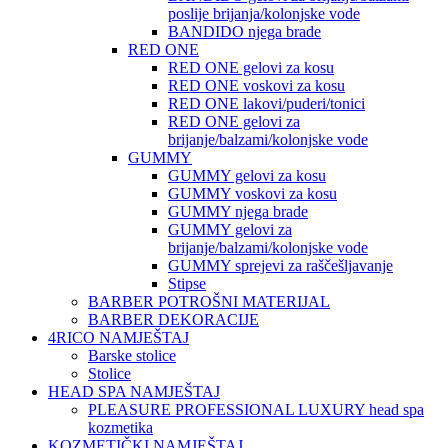
poslije brijanja/kolonjske vode
BANDIDO njega brade
RED ONE
RED ONE gelovi za kosu
RED ONE voskovi za kosu
RED ONE lakovi/puderi/tonici
RED ONE gelovi za
brijanje/balzami/kolonjske vode
GUMMY
GUMMY gelovi za kosu
GUMMY voskovi za kosu
GUMMY njega brade
GUMMY gelovi za
brijanje/balzami/kolonjske vode
GUMMY sprejevi za raščešljavanje
Stipse
BARBER POTROŠNI MATERIJAL
BARBER DEKORACIJE
4RICO NAMJEŠTAJ
Barske stolice
Stolice
HEAD SPA NAMJEŠTAJ
PLEASURE PROFESSIONAL LUXURY head spa
kozmetika
KOZMETIČKI NAMJEŠTAJ