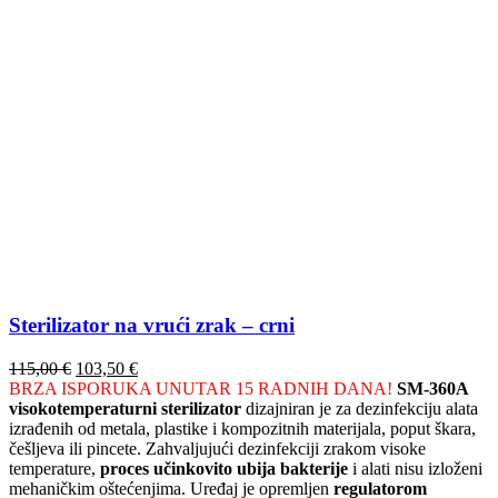
Sterilizator na vrući zrak – crni
Izvorna
Trenutna
115,00
€
103,50
€
cijena
cijena
BRZA ISPORUKA UNUTAR 15 RADNIH DANA!
SM-360A
bila
je:
visokotemperaturni sterilizator
dizajniran je za dezinfekciju alata
je:
103,50 €.
izrađenih od metala, plastike i kompozitnih materijala, poput škara,
115,00 €.
češljeva ili pincete. Zahvaljujući dezinfekciji zrakom visoke
temperature,
proces učinkovito ubija bakterije
i alati nisu izloženi
mehaničkim oštećenjima. Uređaj je opremljen
regulatorom