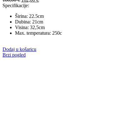
cijena
cijena
Specifikacije:
bila
je:
Širina: 22.5cm
je:
162,00 €.
Dubina: 21cm
180,00 €.
Visina: 32,5cm
Max. temperatura: 250c
Dodaj u košaricu
Brzi pogled