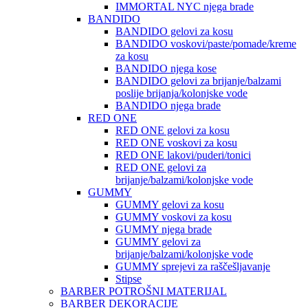
IMMORTAL NYC njega brade
BANDIDO
BANDIDO gelovi za kosu
BANDIDO voskovi/paste/pomade/kreme
za kosu
BANDIDO njega kose
BANDIDO gelovi za brijanje/balzami
poslije brijanja/kolonjske vode
BANDIDO njega brade
RED ONE
RED ONE gelovi za kosu
RED ONE voskovi za kosu
RED ONE lakovi/puderi/tonici
RED ONE gelovi za
brijanje/balzami/kolonjske vode
GUMMY
GUMMY gelovi za kosu
GUMMY voskovi za kosu
GUMMY njega brade
GUMMY gelovi za
brijanje/balzami/kolonjske vode
GUMMY sprejevi za raščešljavanje
Stipse
BARBER POTROŠNI MATERIJAL
BARBER DEKORACIJE