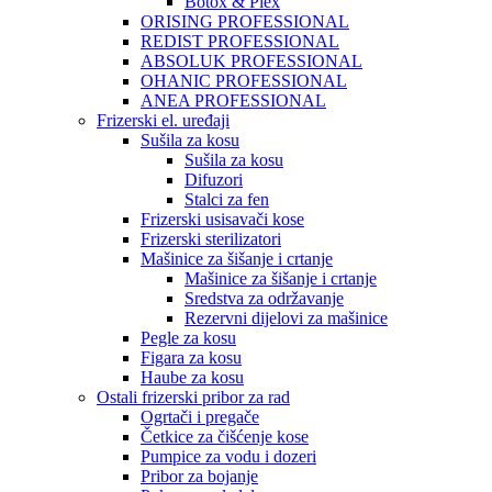
Botox & Plex
ORISING PROFESSIONAL
REDIST PROFESSIONAL
ABSOLUK PROFESSIONAL
OHANIC PROFESSIONAL
ANEA PROFESSIONAL
Frizerski el. uređaji
Sušila za kosu
Sušila za kosu
Difuzori
Stalci za fen
Frizerski usisavači kose
Frizerski sterilizatori
Mašinice za šišanje i crtanje
Mašinice za šišanje i crtanje
Sredstva za održavanje
Rezervni dijelovi za mašinice
Pegle za kosu
Figara za kosu
Haube za kosu
Ostali frizerski pribor za rad
Ogrtači i pregače
Četkice za čišćenje kose
Pumpice za vodu i dozeri
Pribor za bojanje