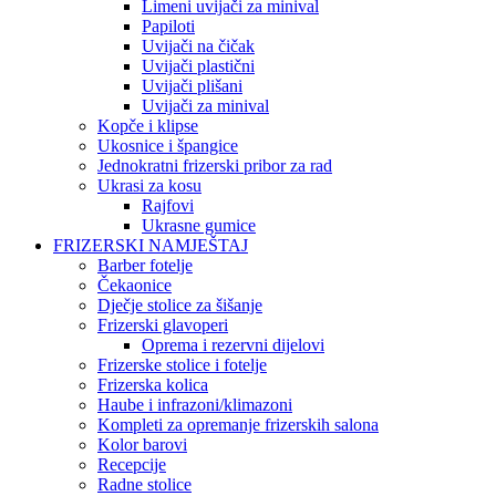
Limeni uvijači za minival
Papiloti
Uvijači na čičak
Uvijači plastični
Uvijači plišani
Uvijači za minival
Kopče i klipse
Ukosnice i špangice
Jednokratni frizerski pribor za rad
Ukrasi za kosu
Rajfovi
Ukrasne gumice
FRIZERSKI NAMJEŠTAJ
Barber fotelje
Čekaonice
Dječje stolice za šišanje
Frizerski glavoperi
Oprema i rezervni dijelovi
Frizerske stolice i fotelje
Frizerska kolica
Haube i infrazoni/klimazoni
Kompleti za opremanje frizerskih salona
Kolor barovi
Recepcije
Radne stolice