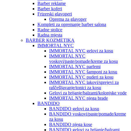
Barber reklame
Barber koferi
Frizerski glavoperi
Oprema za glavoper
Kompleti za opremanje barber salona
Radne stolice
Radna mjesta
BARBER KOZMETIKA
IMMORTAL NYC
IMMORTAL NYC gelovi za kosu
IMMORTAL NYC
voskovi/paste/pomade/kreme za kosu
IMMORTAL NYC parfemi
IMMORTAL NYC šamponi za kosu
IMMORTAL NYC puderi za kosu
IMMORTAL NYC lakovi/sprejevi za
raščešljavanje/tonici za kosu
Gelovi za brijanje/balzami/kolonjske vode
IMMORTAL NYC njega brade
BANDIDO
BANDIDO gelovi za kosu
BANDIDO voskovi/paste/pomade/kreme
za kosu
BANDIDO njega kose
BANDIDO gelovi za brijanje/balzami