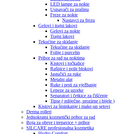
LED lampe za nokte
Usisavači za prašinu
Freze za nokte
Nastavci za frezu
Gelovi i trajni lakovi
Gelovi za nokte
Trajni lakovi
Tekućine za skidanje
Tekućine za skidanje
Folije i purcelin
Pribor za rad na noktima
Kistovi i točkalice
Rašpice i polir blokovi
Jastučići za ruke
Metalni alat
Ruke i prsti za vježbanje
Lepeze za uzorke
Separatori i četkice za čišćenje
Tipse ( mliječne, prozirne i bijele )
Kistovi za šminkanje i make-up setovi
Derma rolleri
Jednokratni kozmetički pribor za rad
Boja za obrve i trepavice + pribor
SILCARE profesionalna kozmetika
Hydro Comfort