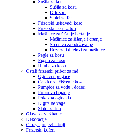
Sušila za kosu
Sušila za kosu
Difuzori
Stalci za fen
Frizerski usisavači kose
Frizerski sterilizatori
Mašinice za šišanje i crtanje
Mašinice za šišanje i crtanje
Sredstva za održavanje
Rezervni dijelovi za mašinice
Pegle za kosu
Figara za kosu
Haube za kosu
Ostali frizerski pribor za rad
Ogrtači i pregače
Četkice za čišćenje kose
Pumpice za vodu i dozeri
Pribor za bojanje
Pokazna ogledala
Digitalne vage
Stalci za fen
Glave za vježbanje
Dekoracije
Crazy sprejevi u boji
Frizerski koferi