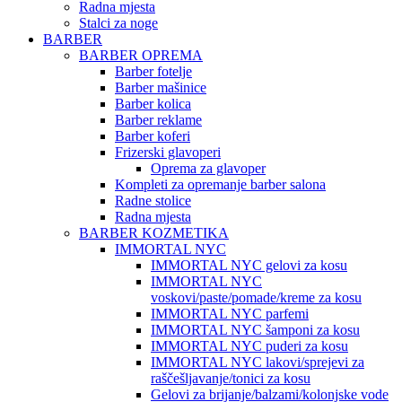
Radna mjesta
Stalci za noge
BARBER
BARBER OPREMA
Barber fotelje
Barber mašinice
Barber kolica
Barber reklame
Barber koferi
Frizerski glavoperi
Oprema za glavoper
Kompleti za opremanje barber salona
Radne stolice
Radna mjesta
BARBER KOZMETIKA
IMMORTAL NYC
IMMORTAL NYC gelovi za kosu
IMMORTAL NYC
voskovi/paste/pomade/kreme za kosu
IMMORTAL NYC parfemi
IMMORTAL NYC šamponi za kosu
IMMORTAL NYC puderi za kosu
IMMORTAL NYC lakovi/sprejevi za
raščešljavanje/tonici za kosu
Gelovi za brijanje/balzami/kolonjske vode