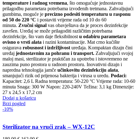
temperature i radnog vremena
, što omogućuje jednostavnu
prilagodbu parametara potrebama izvođenih tretmana. Zahvaljujući
gumbima, moguće je
precizno podesiti temperaturu u rasponu
od 50 do 220 °C
i postaviti vrijeme rada od 10 do 60
minuta.
Zvučni signal
vas obavještava da je proces dezinfekcije
završen. Uređaj se može prilagoditi različitim potrebama
dezinfekcije, što vam daje fleksibilnost
u odabiru parametara
ovisno o vrsti alata
i razini kontaminacije. Mat crno kućište
osigurava
robusnost i izdržljivost
uređaja. Kompaktan dizajn čini
uređaj
jednostavnim za pohranu i transport.
Zahvaljujući svojoj
maloj masi, sterilizator je praktičan za upotrebu i istovremeno ne
zauzima puno prostora u radnom prostoru. Inovativni dizajn i
napredna tehnologija jamče
učinkovitu dezinfekciju alata
,
smanjujući rizik od prijenosa bakterija i virusa u uredu.
Podaci:
Kapacitet: 2,6 L Radna temperatura: 50-220 °C Vrijeme rada: 10-60
minuta Snaga: 300 W Napon: 220-240V Težina: 3,1 kg Dimenzije:
27 x 24,5 x 17,2 cm
Dodaj u košaricu
Brzi pogled
-10%
Sterilizator na vrući zrak – WX-12C
Izvorna
Trenutna
180,00
€
162,00
€