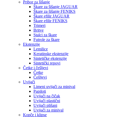
Pribor za šišanje
Škare za šišanje JAGUAR
Škare za šišanje FENIKS
Škare efilir JAGUAR
Škare efilir FENIKS
Trimeri
Britve
Stalci za škare
Futrole za škare
Ekstenzije
Lemilice
Keratinske ekstenzije
Sintetičke ekstenzije
Sintetički repovi
Četke i češljevi
Četke
Češljevi
Uvijači
Limeni uvijači za minival
Papiloti
Uvijači na čičak
Uvijači plastični
Uvijači plišani
Uvijači za minival
Kopče i klipse