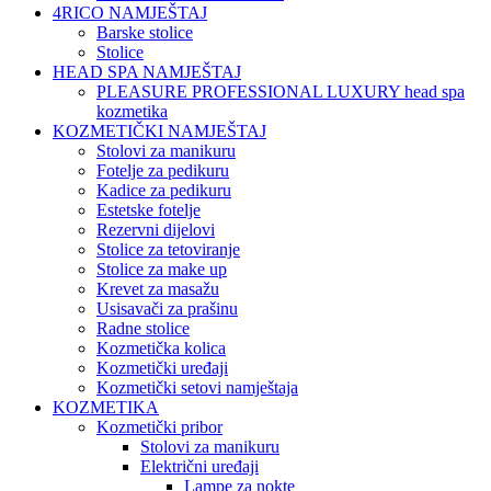
4RICO NAMJEŠTAJ
Barske stolice
Stolice
HEAD SPA NAMJEŠTAJ
PLEASURE PROFESSIONAL LUXURY head spa
kozmetika
KOZMETIČKI NAMJEŠTAJ
Stolovi za manikuru
Fotelje za pedikuru
Kadice za pedikuru
Estetske fotelje
Rezervni dijelovi
Stolice za tetoviranje
Stolice za make up
Krevet za masažu
Usisavači za prašinu
Radne stolice
Kozmetička kolica
Kozmetički uređaji
Kozmetički setovi namještaja
KOZMETIKA
Kozmetički pribor
Stolovi za manikuru
Električni uređaji
Lampe za nokte