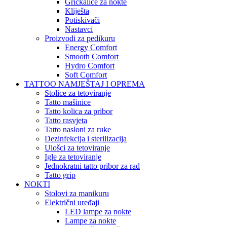
Grickalice za nokte
Kliješta
Potiskivači
Nastavci
Proizvodi za pedikuru
Energy Comfort
Smooth Comfort
Hydro Comfort
Soft Comfort
TATTOO NAMJEŠTAJ I OPREMA
Stolice za tetoviranje
Tatto mašinice
Tatto kolica za pribor
Tatto rasvjeta
Tatto nasloni za ruke
Dezinfekcija i sterilizacija
Ulošci za tetoviranje
Igle za tetoviranje
Jednokratni tatto pribor za rad
Tatto grip
NOKTI
Stolovi za manikuru
Električni uređaji
LED lampe za nokte
Lampe za nokte