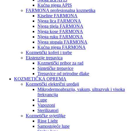
Kućna njega APIS
FARMONA profesionalna kozmetika
Kiseline FARMONA
Njega lica FARMONA
Njega tijela FARMONA
Njega kose FARMONA
Njega ruku FARMONA
Njega stopala FARMONA
Kućna njega FARMONA
Kozmetički koferi i torbe
Ekstenzije trepavica
Kozmetički pribor za rad
Sintetičke trepavice
Trepavice od prirodne dlake
KOZMETIČKA OPREMA
Kozmetički električni uređaji
Mikrodermoabrazija, vakum, ultrazvuk i visoka
frekvancija
Lupe
Vapozoni
Sterilizatori
Kozmetičke svjetiljke
Ring Light
Samostojeće lupe