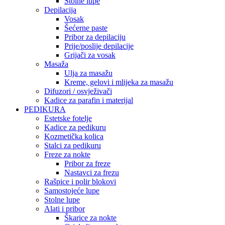
Stolne lupe
Depilacija
Vosak
Šećerne paste
Pribor za depilaciju
Prije/poslije depilacije
Grijači za vosak
Masaža
Ulja za masažu
Kreme, gelovi i mlijeka za masažu
Difuzori / osvježivači
Kadice za parafin i materijal
PEDIKURA
Estetske fotelje
Kadice za pedikuru
Kozmetička kolica
Stalci za pedikuru
Freze za nokte
Pribor za freze
Nastavci za frezu
Rašpice i polir blokovi
Samostojeće lupe
Stolne lupe
Alati i pribor
Škarice za nokte