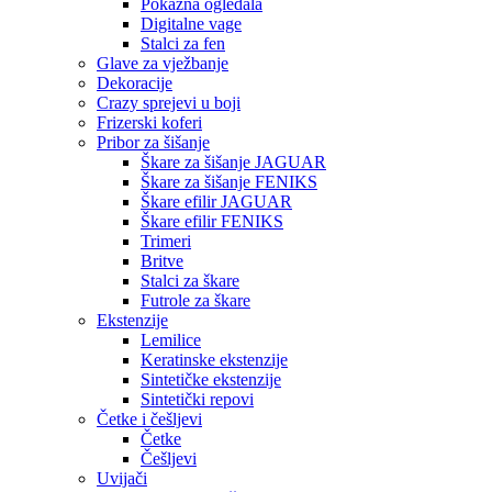
Pokazna ogledala
Digitalne vage
Stalci za fen
Glave za vježbanje
Dekoracije
Crazy sprejevi u boji
Frizerski koferi
Pribor za šišanje
Škare za šišanje JAGUAR
Škare za šišanje FENIKS
Škare efilir JAGUAR
Škare efilir FENIKS
Trimeri
Britve
Stalci za škare
Futrole za škare
Ekstenzije
Lemilice
Keratinske ekstenzije
Sintetičke ekstenzije
Sintetički repovi
Četke i češljevi
Četke
Češljevi
Uvijači