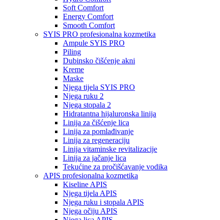
Soft Comfort
Energy Comfort
Smooth Comfort
SYIS PRO profesionalna kozmetika
Ampule SYIS PRO
Piling
Dubinsko čišćenje akni
Kreme
Maske
Njega tijela SYIS PRO
Njega ruku 2
Njega stopala 2
Hidratantna hijaluronska linija
Linija za čišćenje lica
Linija za pomlađivanje
Linija za regeneraciju
Linija vitaminske revitalizacije
Linija za jačanje lica
Tekućine za pročišćavanje vodika
APIS profesionalna kozmetika
Kiseline APIS
Njega tijela APIS
Njega ruku i stopala APIS
Njega očiju APIS
Njega lica APIS