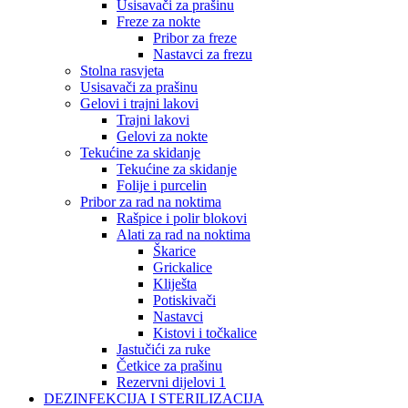
Usisavači za prašinu
Freze za nokte
Pribor za freze
Nastavci za frezu
Stolna rasvjeta
Usisavači za prašinu
Gelovi i trajni lakovi
Trajni lakovi
Gelovi za nokte
Tekućine za skidanje
Tekućine za skidanje
Folije i purcelin
Pribor za rad na noktima
Rašpice i polir blokovi
Alati za rad na noktima
Škarice
Grickalice
Kliješta
Potiskivači
Nastavci
Kistovi i točkalice
Jastučići za ruke
Četkice za prašinu
Rezervni dijelovi 1
DEZINFEKCIJA I STERILIZACIJA