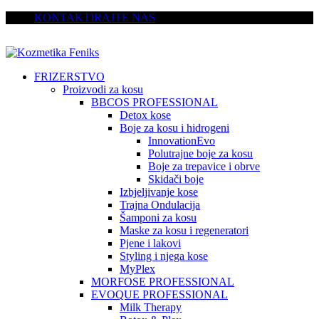
KONTAKTIRAJTE NAS
FRIZERSTVO
Proizvodi za kosu
BBCOS PROFESSIONAL
Detox kose
Boje za kosu i hidrogeni
InnovationEvo
Polutrajne boje za kosu
Boje za trepavice i obrve
Skidači boje
Izbjeljivanje kose
Trajna Ondulacija
Šamponi za kosu
Maske za kosu i regeneratori
Pjene i lakovi
Styling i njega kose
MyPlex
MORFOSE PROFESSIONAL
EVOQUE PROFESSIONAL
Milk Therapy