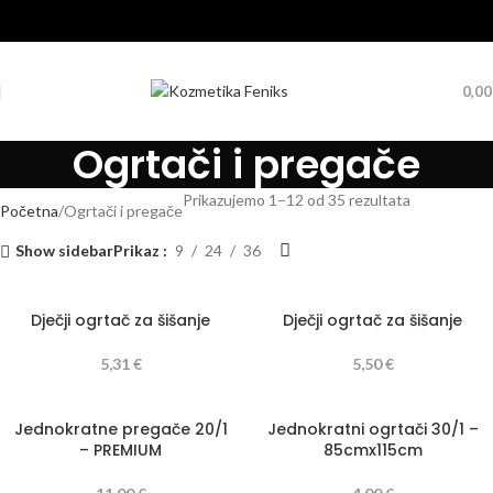
0,0
Ogrtači i pregače
Prikazujemo 1–12 od 35 rezultata
Početna
Ogrtači i pregače
Show sidebar
Prikaz
9
24
36
Dječji ogrtač za šišanje
Dječji ogrtač za šišanje
5,31
€
5,50
€
Jednokratne pregače 20/1
Jednokratni ogrtači 30/1 –
– PREMIUM
85cmx115cm