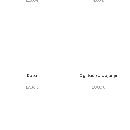
11,00
€
4,00
€
Kuta
Ogrtač za bojanje
17,36
€
10,00
€