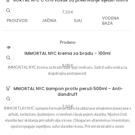
IMMORTAL NYC C crni vosak za prekrivanje sijedih 100ml
7,50
€
VODENA
PROIZVOD
JAČINA
SJAJ
BAZA
Coloring wax
♦
1 2
3
4 5 6
1 2
3
4 5
6
Prodano
black
IMMORTAL NYC krema za bradu – 100ml
IMMORTAL crni vosak za kosu za prekrivanje sijede kose. Svojim kremastim
8,00
€
IMMORTAL NYC krema za bradu daje sjaj i mekoću. Sadrži udio voska za
sadržajem omogućuje jednostavno nanošenje te lako ispiranje. Pogodan za
dugotrajnu postojanost.
nanošenje na kosu i bradu.
IMMORTAL NYC šampon protiv peruti 500ml – Anti-
dandruff
7,50
€
IMMORTLAY NYC šampon formuliran tako da ublažava simptome povezane s
prhuti, svrbežom, ljuštenjem, crvenilom i ljuskanjem vlasišta. Nježno čisti
vlasište bez skidanja prirodnih ulja s kose. Obogaćen vitaminima i mentolom,
nježno njeguje osjetljivo, suho vlasište i kosu. Prironi ekstrakti u ovom
proizvodu uklanjaju ljuskice, nježno čiste, umiruju i djeluju protiv svrbeža. Ne