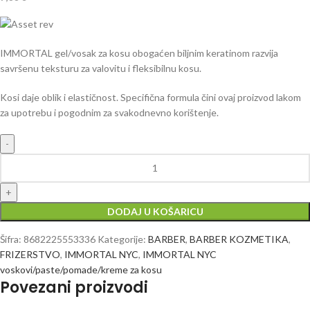
IMMORTAL gel/vosak za kosu obogaćen biljnim keratinom razvija
savršenu teksturu za valovitu i fleksibilnu kosu.
Kosi daje oblik i elastičnost. Specifična formula čini ovaj proizvod lakom
za upotrebu i pogodnim za svakodnevno korištenje.
DODAJ U KOŠARICU
Šifra:
8682225553336
Kategorije:
BARBER
,
BARBER KOZMETIKA
,
FRIZERSTVO
,
IMMORTAL NYC
,
IMMORTAL NYC
voskovi/paste/pomade/kreme za kosu
Povezani proizvodi