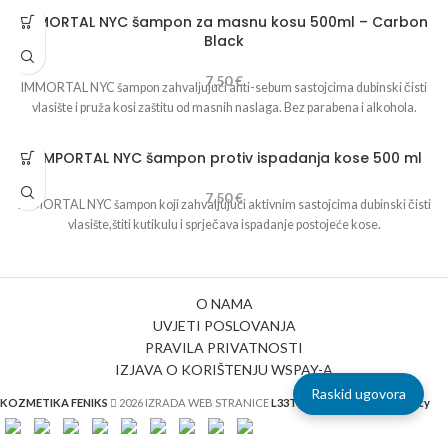
sadrži
silikone i prabene.
IMMORTAL NYC šampon za masnu kosu 500ml – Carbon
Black
7,50
€
IMMORTAL NYC šampon zahvaljujući anti-sebum sastojcima dubinski čisti
vlasište i pruža kosi zaštitu od masnih naslaga. Bez parabena i alkohola.
IMMPORTAL NYC šampon protiv ispadanja kose 500 ml
7,50
€
IMMORTAL NYC šampon koji zahvaljujući aktivnim sastojcima dubinski čisti
vlasište,štiti kutikulu i sprječava ispadanje postojeće kose.
O NAMA
UVJETI POSLOVANJA
PRAVILA PRIVATNOSTI
IZJAVA O KORIŠTENJU WSPAY-A
Raskid ugovora
KOZMETIKA FENIKS
2026 IZRADA WEB STRANICE
L33T - digital marketing agency