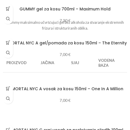
GUMMY gel za kosu 700ml – Maximum Hold
7,30
€
Gummy maksimalno učvršćujući gel bez alkohola za stvaranje ekstremnih
frizura i strukturiranih oblika.
IMMORTAL NYC A gel/pomada za kosu 150ml – The Eternity
7,00
€
VODENA
PROIZVOD
JAČINA
SJAJ
BAZA
Pomade The
♦
1 2 3 4 5
6
1 2
3
4 5 6
Eternity
IMMORTAL NYC A vosak za kosu 150ml – One In A Million
7,00
€