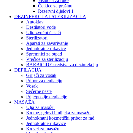
Jastučići za ruke
Četkice za prašinu
Rezervni dijelovi 1
DEZINFEKCIJA I STERILIZACIJA
Autoklav
Destilatori vode
Ultrazvučni čistači
Sterilizatori
Aparati za zavarivanje
Jednokratne rukavice
Spremnici za otpad
Vrećice za sterilizaciju
BARBICIDE sredstva za dezinfekciju
DEPILACIJA
Grijači za vosak
Pribor za depilaciju
Vosak
Šećerne paste
Prije/poslije depilacije
MASAŽA
Ulja za masažu
Kreme, gelovi i mlijeka za masažu
Jednokratni kozmetički pribor za rad
Jednokratne rukavice
Krevet za masažu