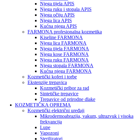
Njega tijela APIS
Njega ruku i stopala APIS
Njega očiju APIS
Njega lica APIS
Kućna njega APIS
FARMONA profesionalna kozmetika
Kiseline FARMONA
Njega lica FARMONA
Njega tijela FARMONA
Njega kose FARMONA
Njega ruku FARMONA
Njega stopala FARMONA
Kućna njega FARMONA
Kozmetički koferi i torbe
Ekstenzije trepavica
Kozmetički pribor za rad
Sintetičke trepavice
Trepavice od prirodne dlake
KOZMETIČKA OPREMA
Kozmetički električni uređaji
Mikrodermoabrazija, vakum, ultrazvuk i visoka
frekvancija
Lupe
Vapozoni
Sterilizatori