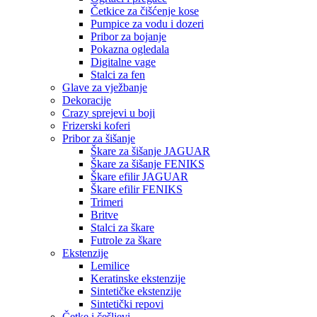
Četkice za čišćenje kose
Pumpice za vodu i dozeri
Pribor za bojanje
Pokazna ogledala
Digitalne vage
Stalci za fen
Glave za vježbanje
Dekoracije
Crazy sprejevi u boji
Frizerski koferi
Pribor za šišanje
Škare za šišanje JAGUAR
Škare za šišanje FENIKS
Škare efilir JAGUAR
Škare efilir FENIKS
Trimeri
Britve
Stalci za škare
Futrole za škare
Ekstenzije
Lemilice
Keratinske ekstenzije
Sintetičke ekstenzije
Sintetički repovi
Četke i češljevi