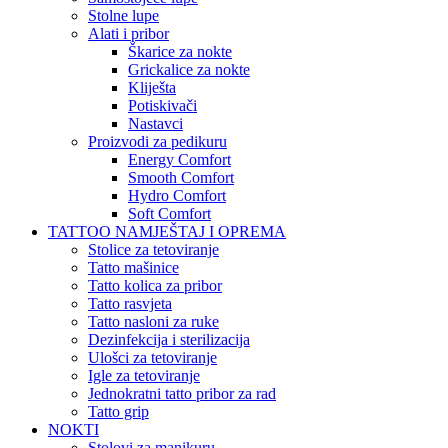
Stolne lupe
Alati i pribor
Škarice za nokte
Grickalice za nokte
Kliješta
Potiskivači
Nastavci
Proizvodi za pedikuru
Energy Comfort
Smooth Comfort
Hydro Comfort
Soft Comfort
TATTOO NAMJEŠTAJ I OPREMA
Stolice za tetoviranje
Tatto mašinice
Tatto kolica za pribor
Tatto rasvjeta
Tatto nasloni za ruke
Dezinfekcija i sterilizacija
Ulošci za tetoviranje
Igle za tetoviranje
Jednokratni tatto pribor za rad
Tatto grip
NOKTI
Stolovi za manikuru