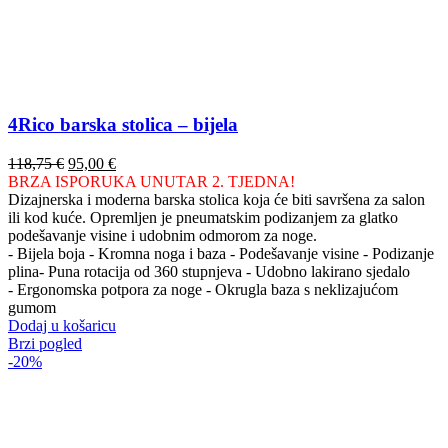
4Rico barska stolica – bijela
Izvorna
Trenutna
118,75
€
95,00
€
cijena
cijena
BRZA ISPORUKA UNUTAR 2. TJEDNA!
bila
je:
Dizajnerska i moderna barska stolica koja će biti savršena za salon
je:
95,00 €.
ili kod kuće. Opremljen je pneumatskim podizanjem za glatko
118,75 €.
podešavanje visine i udobnim odmorom za noge.
- Bijela boja - Kromna noga i baza - Podešavanje visine - Podizanje
plina- Puna rotacija od 360 stupnjeva - Udobno lakirano sjedalo
- Ergonomska potpora za noge - Okrugla baza s neklizajućom
gumom
Dodaj u košaricu
Brzi pogled
-20%