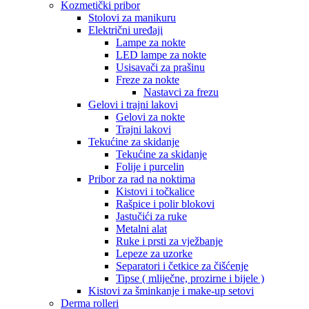
Kozmetički pribor
Stolovi za manikuru
Električni uređaji
Lampe za nokte
LED lampe za nokte
Usisavači za prašinu
Freze za nokte
Nastavci za frezu
Gelovi i trajni lakovi
Gelovi za nokte
Trajni lakovi
Tekućine za skidanje
Tekućine za skidanje
Folije i purcelin
Pribor za rad na noktima
Kistovi i točkalice
Rašpice i polir blokovi
Jastučići za ruke
Metalni alat
Ruke i prsti za vježbanje
Lepeze za uzorke
Separatori i četkice za čišćenje
Tipse ( mliječne, prozirne i bijele )
Kistovi za šminkanje i make-up setovi
Derma rolleri