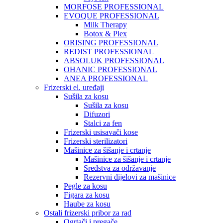
MORFOSE PROFESSIONAL
EVOQUE PROFESSIONAL
Milk Therapy
Botox & Plex
ORISING PROFESSIONAL
REDIST PROFESSIONAL
ABSOLUK PROFESSIONAL
OHANIC PROFESSIONAL
ANEA PROFESSIONAL
Frizerski el. uređaji
Sušila za kosu
Sušila za kosu
Difuzori
Stalci za fen
Frizerski usisavači kose
Frizerski sterilizatori
Mašinice za šišanje i crtanje
Mašinice za šišanje i crtanje
Sredstva za održavanje
Rezervni dijelovi za mašinice
Pegle za kosu
Figara za kosu
Haube za kosu
Ostali frizerski pribor za rad
Ogrtači i pregače