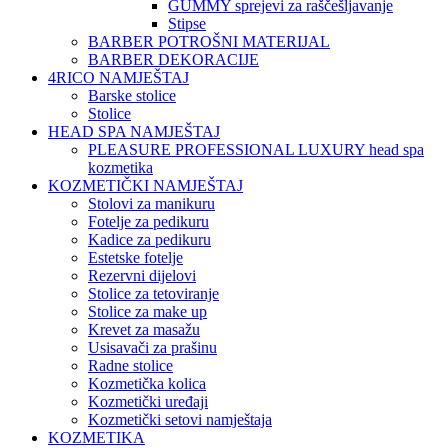
GUMMY sprejevi za raščešljavanje
Stipse
BARBER POTROŠNI MATERIJAL
BARBER DEKORACIJE
4RICO NAMJEŠTAJ
Barske stolice
Stolice
HEAD SPA NAMJEŠTAJ
PLEASURE PROFESSIONAL LUXURY head spa
kozmetika
KOZMETIČKI NAMJEŠTAJ
Stolovi za manikuru
Fotelje za pedikuru
Kadice za pedikuru
Estetske fotelje
Rezervni dijelovi
Stolice za tetoviranje
Stolice za make up
Krevet za masažu
Usisavači za prašinu
Radne stolice
Kozmetička kolica
Kozmetički uređaji
Kozmetički setovi namještaja
KOZMETIKA