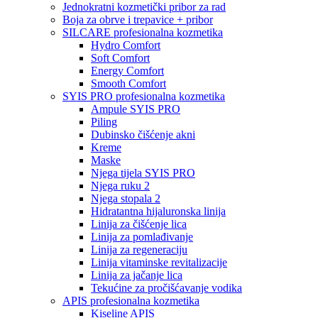
Jednokratni kozmetički pribor za rad
Boja za obrve i trepavice + pribor
SILCARE profesionalna kozmetika
Hydro Comfort
Soft Comfort
Energy Comfort
Smooth Comfort
SYIS PRO profesionalna kozmetika
Ampule SYIS PRO
Piling
Dubinsko čišćenje akni
Kreme
Maske
Njega tijela SYIS PRO
Njega ruku 2
Njega stopala 2
Hidratantna hijaluronska linija
Linija za čišćenje lica
Linija za pomlađivanje
Linija za regeneraciju
Linija vitaminske revitalizacije
Linija za jačanje lica
Tekućine za pročišćavanje vodika
APIS profesionalna kozmetika
Kiseline APIS