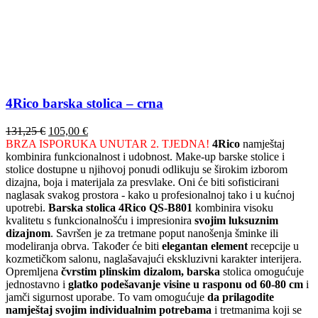
4Rico barska stolica – crna
Izvorna
Trenutna
131,25
€
105,00
€
cijena
cijena
BRZA ISPORUKA UNUTAR 2. TJEDNA!
4Rico
namještaj
bila
je:
kombinira funkcionalnost i udobnost. Make-up barske stolice i
je:
105,00 €.
stolice dostupne u njihovoj ponudi odlikuju se širokim izborom
131,25 €.
dizajna, boja i materijala za presvlake. Oni će biti sofisticirani
naglasak svakog prostora - kako u profesionalnoj tako i u kućnoj
upotrebi.
Barska stolica 4Rico QS-B801
kombinira visoku
kvalitetu s funkcionalnošću i impresionira
svojim luksuznim
dizajnom
. Savršen je za tretmane poput nanošenja šminke ili
modeliranja obrva. Također će biti
elegantan element
recepcije u
kozmetičkom salonu, naglašavajući ekskluzivni karakter interijera.
Opremljena
čvrstim plinskim dizalom, barska
stolica omogućuje
jednostavno i
glatko podešavanje visine u rasponu od 60-80 cm
i
jamči sigurnost uporabe. To vam omogućuje
da prilagodite
namještaj svojim individualnim potrebama
i tretmanima koji se