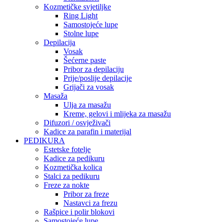
Kozmetičke svjetiljke
Ring Light
Samostojeće lupe
Stolne lupe
Depilacija
Vosak
Šećerne paste
Pribor za depilaciju
Prije/poslije depilacije
Grijači za vosak
Masaža
Ulja za masažu
Kreme, gelovi i mlijeka za masažu
Difuzori / osvježivači
Kadice za parafin i materijal
PEDIKURA
Estetske fotelje
Kadice za pedikuru
Kozmetička kolica
Stalci za pedikuru
Freze za nokte
Pribor za freze
Nastavci za frezu
Rašpice i polir blokovi
Samostojeće lupe