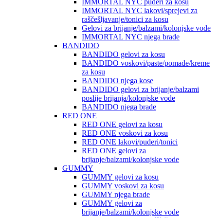
IMMORTAL NYC puderi za kosu
IMMORTAL NYC lakovi/sprejevi za
raščešljavanje/tonici za kosu
Gelovi za brijanje/balzami/kolonjske vode
IMMORTAL NYC njega brade
BANDIDO
BANDIDO gelovi za kosu
BANDIDO voskovi/paste/pomade/kreme
za kosu
BANDIDO njega kose
BANDIDO gelovi za brijanje/balzami
poslije brijanja/kolonjske vode
BANDIDO njega brade
RED ONE
RED ONE gelovi za kosu
RED ONE voskovi za kosu
RED ONE lakovi/puderi/tonici
RED ONE gelovi za
brijanje/balzami/kolonjske vode
GUMMY
GUMMY gelovi za kosu
GUMMY voskovi za kosu
GUMMY njega brade
GUMMY gelovi za
brijanje/balzami/kolonjske vode