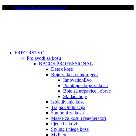
KONTAKTIRAJTE NAS
FRIZERSTVO
Proizvodi za kosu
BBCOS PROFESSIONAL
Detox kose
Boje za kosu i hidrogeni
InnovationEvo
Polutrajne boje za kosu
Boje za trepavice i obrve
Skidači boje
Izbjeljivanje kose
Trajna Ondulacija
Šamponi za kosu
Maske za kosu i regeneratori
Pjene i lakovi
Styling i njega kose
MyPlex