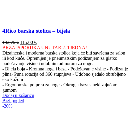
4Rico barska stolica – bijela
Izvorna
Trenutna
143,75
€
115,00
€
cijena
cijena
BRZA ISPORUKA UNUTAR 2. TJEDNA!
bila
je:
Dizajnerska i moderna barska stolica koja će biti savršena za salon
je:
115,00 €.
ili kod kuće. Opremljen je pneumatskim podizanjem za glatko
143,75 €.
podešavanje visine i udobnim odmorom za noge.
- Bijela boja - Kromna noga i baza - Podešavanje visine - Podizanje
plina- Puna rotacija od 360 stupnjeva - Udobno sjedalo obrubljeno
eko kožom
- Ergonomska potpora za noge - Okrugla baza s neklizajućom
gumom
Dodaj u košaricu
Brzi pogled
-20%