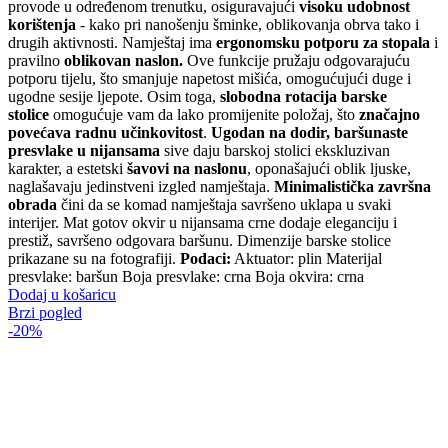
provode u određenom trenutku, osiguravajući
visoku udobnost
korištenja
- kako pri nanošenju šminke, oblikovanja obrva tako i
drugih aktivnosti. Namještaj ima
ergonomsku potporu za stopala
i
pravilno
oblikovan naslon.
Ove funkcije pružaju odgovarajuću
potporu tijelu, što smanjuje napetost mišića, omogućujući duge i
ugodne sesije ljepote. Osim toga,
slobodna rotacija barske
stolice
omogućuje vam da lako promijenite položaj, što
značajno
povećava radnu učinkovitost
.
Ugodan na dodir, baršunaste
presvlake u nijansama
sive daju barskoj stolici ekskluzivan
karakter, a estetski
šavovi na naslonu
, oponašajući oblik ljuske,
naglašavaju jedinstveni izgled namještaja.
Minimalistička završna
obrada
čini da se komad namještaja savršeno uklapa u svaki
interijer. Mat gotov okvir u nijansama crne dodaje eleganciju i
prestiž, savršeno odgovara baršunu. Dimenzije barske stolice
prikazane su na fotografiji.
Podaci:
Aktuator: plin Materijal
presvlake: baršun Boja presvlake: crna Boja okvira: crna
Dodaj u košaricu
Brzi pogled
-20%