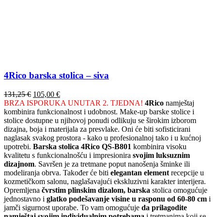
4Rico barska stolica – siva
Izvorna
Trenutna
131,25
€
105,00
€
cijena
cijena
BRZA ISPORUKA UNUTAR 2. TJEDNA!
4Rico
namještaj
bila
je:
kombinira funkcionalnost i udobnost. Make-up barske stolice i
je:
105,00 €.
stolice dostupne u njihovoj ponudi odlikuju se širokim izborom
131,25 €.
dizajna, boja i materijala za presvlake. Oni će biti sofisticirani
naglasak svakog prostora - kako u profesionalnoj tako i u kućnoj
upotrebi.
Barska stolica 4Rico QS-B801
kombinira visoku
kvalitetu s funkcionalnošću i impresionira
svojim luksuznim
dizajnom
. Savršen je za tretmane poput nanošenja šminke ili
modeliranja obrva. Također će biti
elegantan element
recepcije u
kozmetičkom salonu, naglašavajući ekskluzivni karakter interijera.
Opremljena
čvrstim plinskim dizalom, barska
stolica omogućuje
jednostavno i
glatko podešavanje visine u rasponu od 60-80 cm
i
jamči sigurnost uporabe. To vam omogućuje
da prilagodite
namještaj svojim individualnim potrebama
i tretmanima koji se