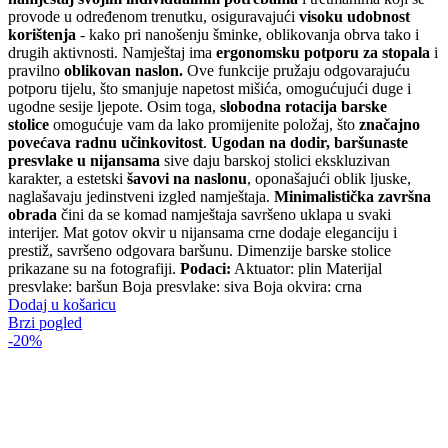
provode u određenom trenutku, osiguravajući
visoku udobnost
korištenja
- kako pri nanošenju šminke, oblikovanja obrva tako i
drugih aktivnosti. Namještaj ima
ergonomsku potporu za stopala
i
pravilno
oblikovan naslon.
Ove funkcije pružaju odgovarajuću
potporu tijelu, što smanjuje napetost mišića, omogućujući duge i
ugodne sesije ljepote. Osim toga,
slobodna rotacija barske
stolice
omogućuje vam da lako promijenite položaj, što
značajno
povećava radnu učinkovitost
.
Ugodan na dodir, baršunaste
presvlake u nijansama
sive daju barskoj stolici ekskluzivan
karakter, a estetski
šavovi na naslonu
, oponašajući oblik ljuske,
naglašavaju jedinstveni izgled namještaja.
Minimalistička završna
obrada
čini da se komad namještaja savršeno uklapa u svaki
interijer. Mat gotov okvir u nijansama crne dodaje eleganciju i
prestiž, savršeno odgovara baršunu. Dimenzije barske stolice
prikazane su na fotografiji.
Podaci:
Aktuator: plin Materijal
presvlake: baršun Boja presvlake: siva Boja okvira: crna
Dodaj u košaricu
Brzi pogled
-20%