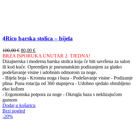
4Rico barska stolica – bijela
Izvorna
Trenutna
100,00
€
80,00
€
cijena
cijena
BRZA ISPORUKA UNUTAR 2. TJEDNA!
bila
je:
Dizajnerska i moderna barska stolica koja će biti savršena za salon
je:
80,00 €.
ili kod kuće. Opremljen je pneumatskim podizanjem za glatko
100,00 €.
podešavanje visine i udobnim odmorom za noge.
- Bijela boja - Kromna noga i baza - Podešavanje visine - Podizanje
plina- Puna rotacija od 360 stupnjeva - Udobno sjedalo obrubljeno
eko kožom
- Ergonomska potpora za noge - Okrugla baza s neklizajućom
gumom
Dodaj u košaricu
Brzi pogled
-20%