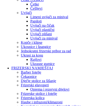
Četke
Češljevi
Uvijači
Limeni uvijači za minival
Papiloti
Uvijači na čičak
Uvijači plastični
Uvijači plišani
Uvijači za minival
Kopče i klipse
Ukosnice i špangice
Jednokratni frizerski pribor za rad
Ukrasi za kosu
Rajfovi
Ukrasne gumice
FRIZERSKI NAMJEŠTAJ
Barber fotelje
Čekaonice
Dječje stolice za šišanje
Frizerski glavoperi
Oprema i rezervni dijelovi
Frizerske stolice i fotelje
Frizerska kolica
Haube i infrazoni/klimazoni