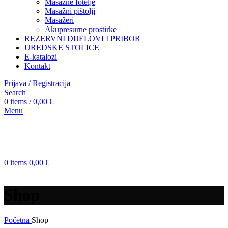
Masažne fotelje
Masažni pištolji
Masažeri
Akupresurne prostirke
REZERVNI DIJELOVI I PRIBOR
UREDSKE STOLICE
E-katalozi
Kontakt
Prijava / Registracija
Search
0
items
/
0,00
€
Menu
0
items
0,00
€
Shop
Početna
Shop