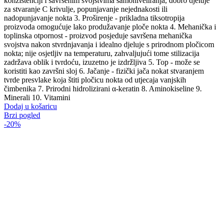
konzistenciji i savršenim svojstvima samoniveliranja, dobro djeluje
za stvaranje C krivulje, popunjavanje nejednakosti ili
nadopunjavanje nokta 3. Proširenje - prikladna tiksotropija
proizvoda omogućuje lako produžavanje ploče nokta 4. Mehanička i
toplinska otpornost - proizvod posjeduje savršena mehanička
svojstva nakon stvrdnjavanja i idealno djeluje s prirodnom pločicom
nokta; nije osjetljiv na temperaturu, zahvaljujući tome stilizacija
zadržava oblik i tvrdoću, izuzetno je izdržljiva 5. Top - može se
koristiti kao završni sloj 6. Jačanje - fizički jača nokat stvaranjem
tvrde presvlake koja štiti pločicu nokta od utjecaja vanjskih
čimbenika 7. Prirodni hidrolizirani α-keratin 8. Aminokiseline 9.
Minerali 10. Vitamini
Dodaj u košaricu
Brzi pogled
-20%