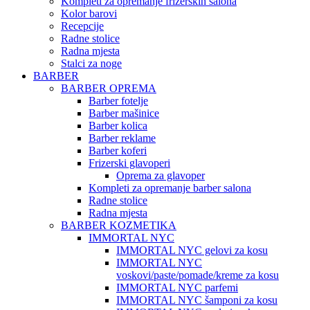
Kompleti za opremanje frizerskih salona
Kolor barovi
Recepcije
Radne stolice
Radna mjesta
Stalci za noge
BARBER
BARBER OPREMA
Barber fotelje
Barber mašinice
Barber kolica
Barber reklame
Barber koferi
Frizerski glavoperi
Oprema za glavoper
Kompleti za opremanje barber salona
Radne stolice
Radna mjesta
BARBER KOZMETIKA
IMMORTAL NYC
IMMORTAL NYC gelovi za kosu
IMMORTAL NYC
voskovi/paste/pomade/kreme za kosu
IMMORTAL NYC parfemi
IMMORTAL NYC šamponi za kosu