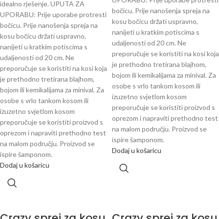
idealno rješenje. UPUTA ZA
bočicu. Prije nanošenja spreja na
UPORABU: Prije uporabe protresti
kosu bočicu držati uspravno,
bočicu. Prije nanošenja spreja na
nanijeti u kratkim potiscima s
kosu bočicu držati uspravno,
udaljenosti od 20 cm. Ne
nanijeti u kratkim potiscima s
preporučuje se koristiti na kosi koja
udaljenosti od 20 cm. Ne
je prethodno tretirana blajhom,
preporučuje se koristiti na kosi koja
bojom ili kemikalijama za minival. Za
je prethodno tretirana blajhom,
osobe s vrlo tankom kosom ili
bojom ili kemikalijama za minival. Za
izuzetno svjetlom kosom
osobe s vrlo tankom kosom ili
preporučuje se koristiti proizvod s
izuzetno svjetlom kosom
oprezom i napraviti prethodno test
preporučuje se koristiti proizvod s
na malom području. Proizvod se
oprezom i napraviti prethodno test
ispire šamponom.
na malom području. Proizvod se
Dodaj u košaricu
ispire šamponom.
Dodaj u košaricu
Crazy sprej za kosu
Crazy sprej za kosu