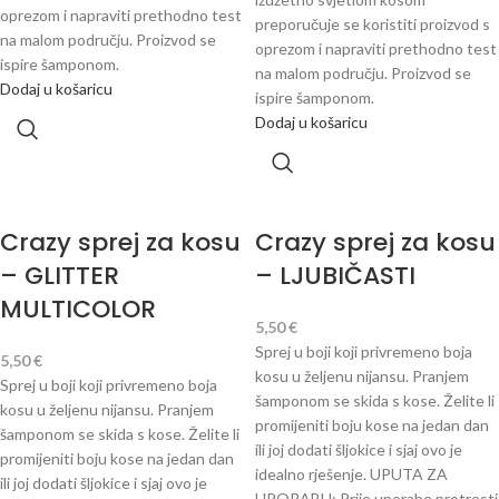
oprezom i napraviti prethodno test
preporučuje se koristiti proizvod s
na malom području. Proizvod se
oprezom i napraviti prethodno test
ispire šamponom.
na malom području. Proizvod se
Dodaj u košaricu
ispire šamponom.
Dodaj u košaricu
Crazy sprej za kosu
Crazy sprej za kosu
– GLITTER
– LJUBIČASTI
MULTICOLOR
5,50
€
Sprej u boji koji privremeno boja
5,50
€
kosu u željenu nijansu. Pranjem
Sprej u boji koji privremeno boja
šamponom se skida s kose. Želite li
kosu u željenu nijansu. Pranjem
promijeniti boju kose na jedan dan
šamponom se skida s kose. Želite li
ili joj dodati šljokice i sjaj ovo je
promijeniti boju kose na jedan dan
idealno rješenje. UPUTA ZA
ili joj dodati šljokice i sjaj ovo je
UPORABU: Prije uporabe protresti