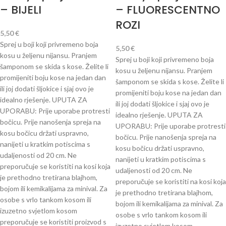
– BIJELI
– FLUORESCENTNO
ROZI
5,50
€
Sprej u boji koji privremeno boja
5,50
€
kosu u željenu nijansu. Pranjem
Sprej u boji koji privremeno boja
šamponom se skida s kose. Želite li
kosu u željenu nijansu. Pranjem
promijeniti boju kose na jedan dan
šamponom se skida s kose. Želite li
ili joj dodati šljokice i sjaj ovo je
promijeniti boju kose na jedan dan
idealno rješenje. UPUTA ZA
ili joj dodati šljokice i sjaj ovo je
UPORABU: Prije uporabe protresti
idealno rješenje. UPUTA ZA
bočicu. Prije nanošenja spreja na
UPORABU: Prije uporabe protresti
kosu bočicu držati uspravno,
bočicu. Prije nanošenja spreja na
nanijeti u kratkim potiscima s
kosu bočicu držati uspravno,
udaljenosti od 20 cm. Ne
nanijeti u kratkim potiscima s
preporučuje se koristiti na kosi koja
udaljenosti od 20 cm. Ne
je prethodno tretirana blajhom,
preporučuje se koristiti na kosi koja
bojom ili kemikalijama za minival. Za
je prethodno tretirana blajhom,
osobe s vrlo tankom kosom ili
bojom ili kemikalijama za minival. Za
izuzetno svjetlom kosom
osobe s vrlo tankom kosom ili
preporučuje se koristiti proizvod s
izuzetno svjetlom kosom