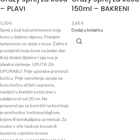
– PLAVI
150ml – BAKRENI
5,50
€
2,65
€
Sprej u boji koji privremeno boja
Dodaj u košaricu
kosu u željenu nijansu. Pranjem
šamponom se skida s kose. Želite li
promijeniti boju kose na jedan dan
ili joj dodati šljokice i sjaj ovo je
idealno rješenje. UPUTA ZA
UPORABU: Prije uporabe protresti
bočicu. Prije nanošenja spreja na
kosu bočicu držati uspravno,
nanijeti u kratkim potiscima s
udaljenosti od 20 cm. Ne
preporučuje se koristiti na kosi koja
je prethodno tretirana blajhom,
bojom ili kemikalijama za minival. Za
osobe s vrlo tankom kosom ili
izuzetno svjetlom kosom
preporučuje se koristiti proizvod s