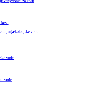
avanje/tonici za kosu
 kosu
 brijanja/kolonjske vode
jske vode
ke vode