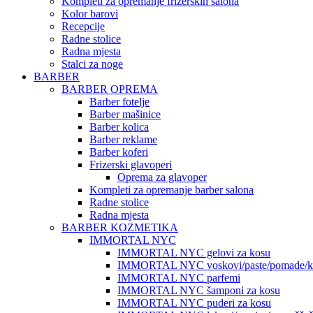
Kompleti za opremanje frizerskih salona
Kolor barovi
Recepcije
Radne stolice
Radna mjesta
Stalci za noge
BARBER
BARBER OPREMA
Barber fotelje
Barber mašinice
Barber kolica
Barber reklame
Barber koferi
Frizerski glavoperi
Oprema za glavoper
Kompleti za opremanje barber salona
Radne stolice
Radna mjesta
BARBER KOZMETIKA
IMMORTAL NYC
IMMORTAL NYC gelovi za kosu
IMMORTAL NYC voskovi/paste/pomade/kr
IMMORTAL NYC parfemi
IMMORTAL NYC šamponi za kosu
IMMORTAL NYC puderi za kosu