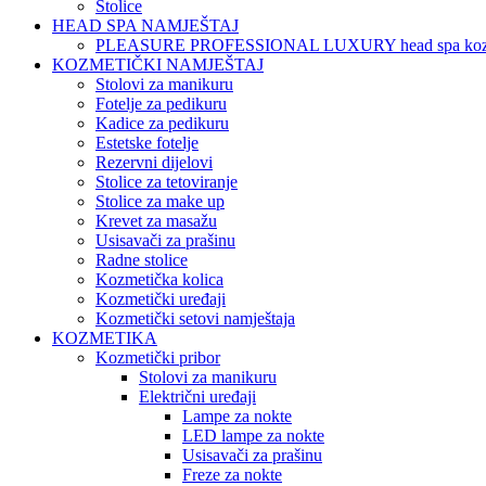
Stolice
HEAD SPA NAMJEŠTAJ
PLEASURE PROFESSIONAL LUXURY head spa koz
KOZMETIČKI NAMJEŠTAJ
Stolovi za manikuru
Fotelje za pedikuru
Kadice za pedikuru
Estetske fotelje
Rezervni dijelovi
Stolice za tetoviranje
Stolice za make up
Krevet za masažu
Usisavači za prašinu
Radne stolice
Kozmetička kolica
Kozmetički uređaji
Kozmetički setovi namještaja
KOZMETIKA
Kozmetički pribor
Stolovi za manikuru
Električni uređaji
Lampe za nokte
LED lampe za nokte
Usisavači za prašinu
Freze za nokte