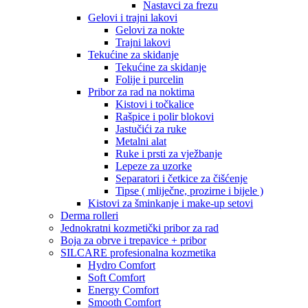
Nastavci za frezu
Gelovi i trajni lakovi
Gelovi za nokte
Trajni lakovi
Tekućine za skidanje
Tekućine za skidanje
Folije i purcelin
Pribor za rad na noktima
Kistovi i točkalice
Rašpice i polir blokovi
Jastučići za ruke
Metalni alat
Ruke i prsti za vježbanje
Lepeze za uzorke
Separatori i četkice za čišćenje
Tipse ( mliječne, prozirne i bijele )
Kistovi za šminkanje i make-up setovi
Derma rolleri
Jednokratni kozmetički pribor za rad
Boja za obrve i trepavice + pribor
SILCARE profesionalna kozmetika
Hydro Comfort
Soft Comfort
Energy Comfort
Smooth Comfort