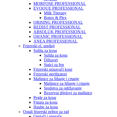
MORFOSE PROFESSIONAL
EVOQUE PROFESSIONAL
Milk Therapy
Botox & Plex
ORISING PROFESSIONAL
REDIST PROFESSIONAL
ABSOLUK PROFESSIONAL
OHANIC PROFESSIONAL
ANEA PROFESSIONAL
Frizerski el. uređaji
Sušila za kosu
Sušila za kosu
Difuzori
Stalci za fen
Frizerski usisavači kose
Frizerski sterilizatori
Mašinice za šišanje i crtanje
Mašinice za šišanje i crtanje
Sredstva za održavanje
Rezervni dijelovi za mašinice
Pegle za kosu
Figara za kosu
Haube za kosu
Ostali frizerski pribor za rad
Ogrtači i pregače