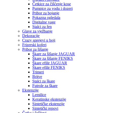
Četkice za čišćenje kose
Pumpice za vodu i dozeri
Pribor za bojanje
Pokazna ogledala
Digitalne vage
Stalci za fen
Glave za vježbanje
Dekoracije
Crazy sprejevi u boji
Frizerski koferi
Pribor za šišanje
Škare za šišanje JAGUAR
Škare za šišanje FENIKS
Škare efilir JAGUAR
Škare efilir FENIKS
Trimeri
Britve
Stalci za škare
Futrole za škare
Ekstenzije
Lemilice
Keratinske ekstenzije
Sintetičke ekstenzije
Sintetički repovi
Četke i češljevi