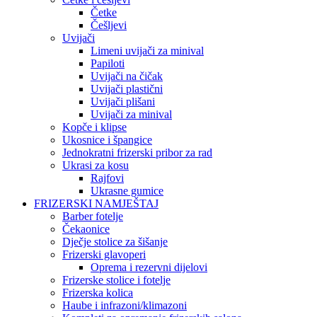
Četke
Češljevi
Uvijači
Limeni uvijači za minival
Papiloti
Uvijači na čičak
Uvijači plastični
Uvijači plišani
Uvijači za minival
Kopče i klipse
Ukosnice i špangice
Jednokratni frizerski pribor za rad
Ukrasi za kosu
Rajfovi
Ukrasne gumice
FRIZERSKI NAMJEŠTAJ
Barber fotelje
Čekaonice
Dječje stolice za šišanje
Frizerski glavoperi
Oprema i rezervni dijelovi
Frizerske stolice i fotelje
Frizerska kolica
Haube i infrazoni/klimazoni