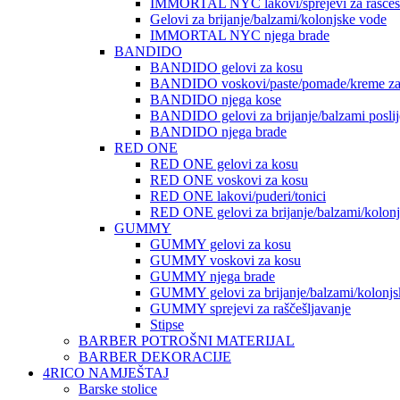
IMMORTAL NYC lakovi/sprejevi za raščešlj
Gelovi za brijanje/balzami/kolonjske vode
IMMORTAL NYC njega brade
BANDIDO
BANDIDO gelovi za kosu
BANDIDO voskovi/paste/pomade/kreme za
BANDIDO njega kose
BANDIDO gelovi za brijanje/balzami poslije
BANDIDO njega brade
RED ONE
RED ONE gelovi za kosu
RED ONE voskovi za kosu
RED ONE lakovi/puderi/tonici
RED ONE gelovi za brijanje/balzami/kolon
GUMMY
GUMMY gelovi za kosu
GUMMY voskovi za kosu
GUMMY njega brade
GUMMY gelovi za brijanje/balzami/kolonjs
GUMMY sprejevi za raščešljavanje
Stipse
BARBER POTROŠNI MATERIJAL
BARBER DEKORACIJE
4RICO NAMJEŠTAJ
Barske stolice