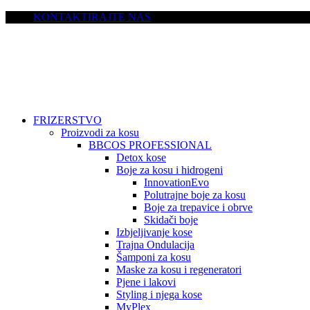
KONTAKTIRAJTE NAS
FRIZERSTVO
Proizvodi za kosu
BBCOS PROFESSIONAL
Detox kose
Boje za kosu i hidrogeni
InnovationEvo
Polutrajne boje za kosu
Boje za trepavice i obrve
Skidači boje
Izbjeljivanje kose
Trajna Ondulacija
Šamponi za kosu
Maske za kosu i regeneratori
Pjene i lakovi
Styling i njega kose
MyPlex