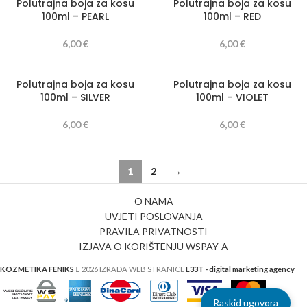
Polutrajna boja za kosu
Polutrajna boja za kosu
100ml – PEARL
100ml – RED
6,00
€
6,00
€
Polutrajna boja za kosu
Polutrajna boja za kosu
100ml – SILVER
100ml – VIOLET
6,00
€
6,00
€
1
2
→
O NAMA
UVJETI POSLOVANJA
PRAVILA PRIVATNOSTI
IZJAVA O KORIŠTENJU WSPAY-A
KOZMETIKA FENIKS
2026 IZRADA WEB STRANICE
L33T - digital marketing agency
Raskid ugovora