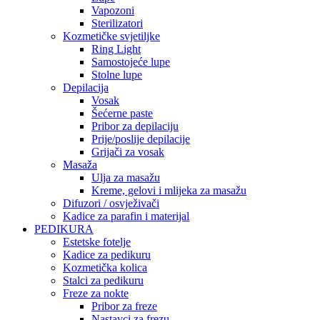
Vapozoni
Sterilizatori
Kozmetičke svjetiljke
Ring Light
Samostojeće lupe
Stolne lupe
Depilacija
Vosak
Šećerne paste
Pribor za depilaciju
Prije/poslije depilacije
Grijači za vosak
Masaža
Ulja za masažu
Kreme, gelovi i mlijeka za masažu
Difuzori / osvježivači
Kadice za parafin i materijal
PEDIKURA
Estetske fotelje
Kadice za pedikuru
Kozmetička kolica
Stalci za pedikuru
Freze za nokte
Pribor za freze
Nastavci za frezu