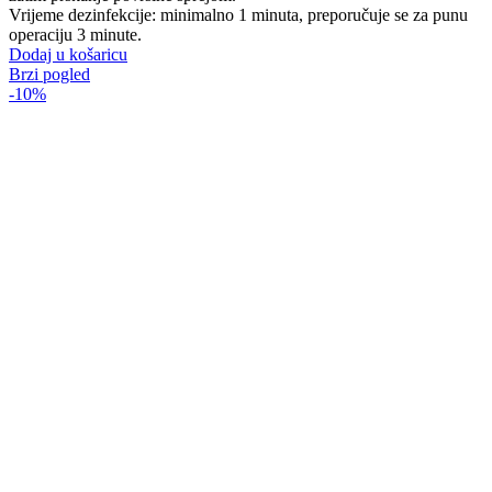
Vrijeme dezinfekcije: minimalno 1 minuta, preporučuje se za punu
operaciju 3 minute.
Dodaj u košaricu
Brzi pogled
-10%