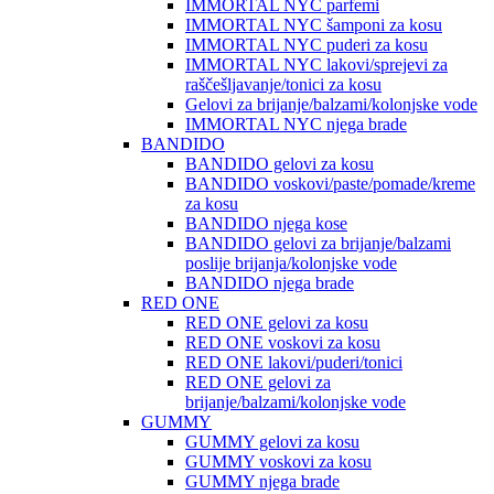
IMMORTAL NYC parfemi
IMMORTAL NYC šamponi za kosu
IMMORTAL NYC puderi za kosu
IMMORTAL NYC lakovi/sprejevi za
raščešljavanje/tonici za kosu
Gelovi za brijanje/balzami/kolonjske vode
IMMORTAL NYC njega brade
BANDIDO
BANDIDO gelovi za kosu
BANDIDO voskovi/paste/pomade/kreme
za kosu
BANDIDO njega kose
BANDIDO gelovi za brijanje/balzami
poslije brijanja/kolonjske vode
BANDIDO njega brade
RED ONE
RED ONE gelovi za kosu
RED ONE voskovi za kosu
RED ONE lakovi/puderi/tonici
RED ONE gelovi za
brijanje/balzami/kolonjske vode
GUMMY
GUMMY gelovi za kosu
GUMMY voskovi za kosu
GUMMY njega brade