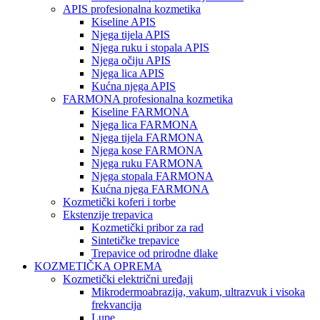
APIS profesionalna kozmetika
Kiseline APIS
Njega tijela APIS
Njega ruku i stopala APIS
Njega očiju APIS
Njega lica APIS
Kućna njega APIS
FARMONA profesionalna kozmetika
Kiseline FARMONA
Njega lica FARMONA
Njega tijela FARMONA
Njega kose FARMONA
Njega ruku FARMONA
Njega stopala FARMONA
Kućna njega FARMONA
Kozmetički koferi i torbe
Ekstenzije trepavica
Kozmetički pribor za rad
Sintetičke trepavice
Trepavice od prirodne dlake
KOZMETIČKA OPREMA
Kozmetički električni uređaji
Mikrodermoabrazija, vakum, ultrazvuk i visoka
frekvancija
Lupe