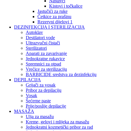
Nastavci
Kistovi i točkalice
Jastučići za ruke
Četkice za prašinu
Rezervni dijelovi 1
DEZINFEKCIJA I STERILIZACIJA
Autoklav
Destilatori vode
Ultrazvučni čistači
Sterilizatori
Aparati za zavarivanje
Jednokratne rukavice
Spremnici za otpad
Vrećice za sterilizaciju
BARBICIDE sredstva za dezinfekciju
DEPILACIJA
Grijači za vosak
Pribor za depilaciju
Vosak
Šećerne paste
Prije/poslije depilacije
MASAŽA
Ulja za masažu
Kreme, gelovi i mlijeka za masažu
Jednokratni kozmetički pribor za rad