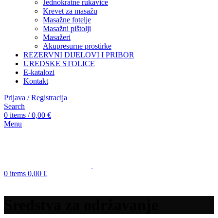
Jednokratne rukavice
Krevet za masažu
Masažne fotelje
Masažni pištolji
Masažeri
Akupresurne prostirke
REZERVNI DIJELOVI I PRIBOR
UREDSKE STOLICE
E-katalozi
Kontakt
Prijava / Registracija
Search
0
items
/
0,00
€
Menu
0
items
0,00
€
Sredstva za održavanje