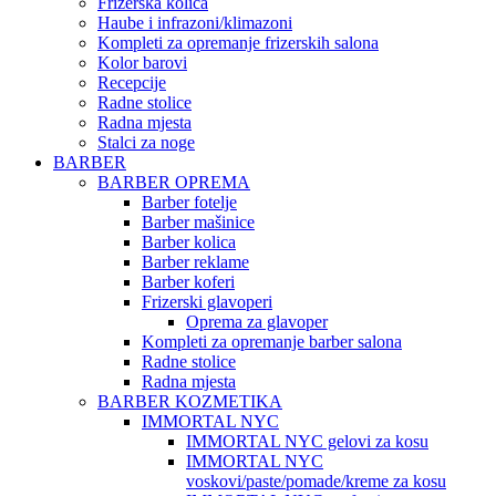
Frizerska kolica
Haube i infrazoni/klimazoni
Kompleti za opremanje frizerskih salona
Kolor barovi
Recepcije
Radne stolice
Radna mjesta
Stalci za noge
BARBER
BARBER OPREMA
Barber fotelje
Barber mašinice
Barber kolica
Barber reklame
Barber koferi
Frizerski glavoperi
Oprema za glavoper
Kompleti za opremanje barber salona
Radne stolice
Radna mjesta
BARBER KOZMETIKA
IMMORTAL NYC
IMMORTAL NYC gelovi za kosu
IMMORTAL NYC
voskovi/paste/pomade/kreme za kosu