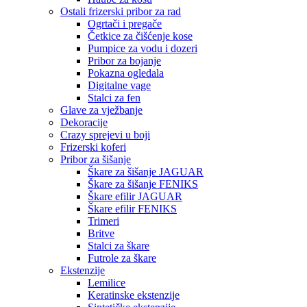
Ostali frizerski pribor za rad
Ogrtači i pregače
Četkice za čišćenje kose
Pumpice za vodu i dozeri
Pribor za bojanje
Pokazna ogledala
Digitalne vage
Stalci za fen
Glave za vježbanje
Dekoracije
Crazy sprejevi u boji
Frizerski koferi
Pribor za šišanje
Škare za šišanje JAGUAR
Škare za šišanje FENIKS
Škare efilir JAGUAR
Škare efilir FENIKS
Trimeri
Britve
Stalci za škare
Futrole za škare
Ekstenzije
Lemilice
Keratinske ekstenzije