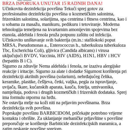
cijena
cijena
BRZA ISPORUKA UNUTAR 15 RADNIH DANA!
bila
je:
Učinkovita dezinfekcija površina Tekući sprej gotov za
je:
14,85 €.
profesionalnu dezinfekciju površina u kozmetičkim salonima,
16,50 €.
frizerskim salonima, solarijima, spa centrima i fitness centrima, kao i
u sobama za masažu, manikuru, pedikuru i tetoviranje. Moderna
tehnologija temeljena na kvartarnim amonijevim spojevima bez
etanola, aldehida i fenola pruža potpunu zaštitu od infekcija.
Učinkovito uništavanje svih bakterija (m.in.: stafilokoki poput
MRSA, Pseudomonas a., Enterococcus h., tuberkuloza tuberkuloza
Tbc, Escherichia Coli), gljivica (Candida albicans) i virusa
uključujući BVDV, Vaccinia, HIV (AIDS), H1N1, HBV i HCV
(hepatitis B i C).
Sigurno za zdravlje Nema aldehida i fenola, ne izaziva alergijske
reakcije i iritacije. Sigurno za alate i dodatke Sigurnost korištenja pri
dezinfekciji akrilnih površina (solarium), nehrđajućeg čelika,
keramike, plastike, češljeva, četki, valjka, pegla za ispravljanje,
uvijača, škare, kućanskih aparata, kauča, fotelja, umivaonika,
namještaja, podova i drugih kozmetičkih i frizerskih dodataka. Sprej
ima formulu otpornu na hrđu.
Ne ostavlja mrlje na koži niti na prljavim površinama. Brza
dezinfekcija svih površina.
Poprskajte površinu BARBICIDOM, pričekajte potrebno vrijeme
kontakta i obrišite. Za uklanjanje mehaničke prljavštine s površine
preporučuje se korištenje Barbiticide dezinfekcijskih maramica, a
zatim prskanje površine sprejom.