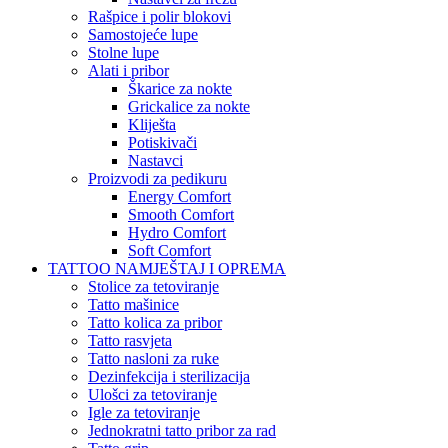
Rašpice i polir blokovi
Samostojeće lupe
Stolne lupe
Alati i pribor
Škarice za nokte
Grickalice za nokte
Kliješta
Potiskivači
Nastavci
Proizvodi za pedikuru
Energy Comfort
Smooth Comfort
Hydro Comfort
Soft Comfort
TATTOO NAMJEŠTAJ I OPREMA
Stolice za tetoviranje
Tatto mašinice
Tatto kolica za pribor
Tatto rasvjeta
Tatto nasloni za ruke
Dezinfekcija i sterilizacija
Ulošci za tetoviranje
Igle za tetoviranje
Jednokratni tatto pribor za rad