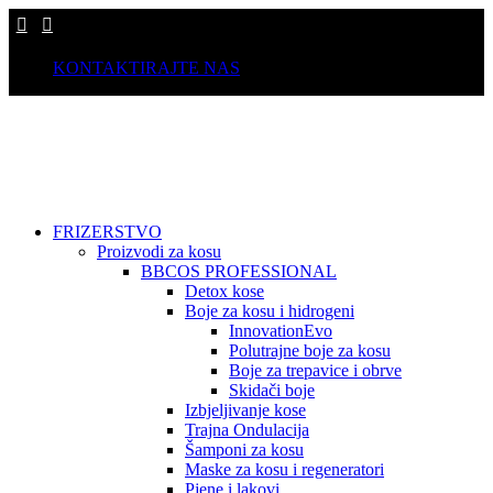
KONTAKTIRAJTE NAS
FRIZERSTVO
Proizvodi za kosu
BBCOS PROFESSIONAL
Detox kose
Boje za kosu i hidrogeni
InnovationEvo
Polutrajne boje za kosu
Boje za trepavice i obrve
Skidači boje
Izbjeljivanje kose
Trajna Ondulacija
Šamponi za kosu
Maske za kosu i regeneratori
Pjene i lakovi