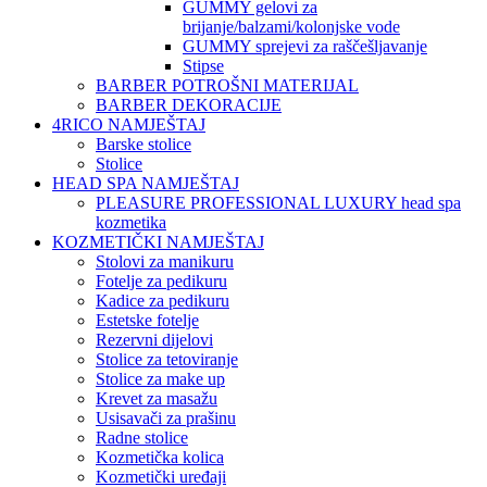
GUMMY gelovi za
brijanje/balzami/kolonjske vode
GUMMY sprejevi za raščešljavanje
Stipse
BARBER POTROŠNI MATERIJAL
BARBER DEKORACIJE
4RICO NAMJEŠTAJ
Barske stolice
Stolice
HEAD SPA NAMJEŠTAJ
PLEASURE PROFESSIONAL LUXURY head spa
kozmetika
KOZMETIČKI NAMJEŠTAJ
Stolovi za manikuru
Fotelje za pedikuru
Kadice za pedikuru
Estetske fotelje
Rezervni dijelovi
Stolice za tetoviranje
Stolice za make up
Krevet za masažu
Usisavači za prašinu
Radne stolice
Kozmetička kolica
Kozmetički uređaji