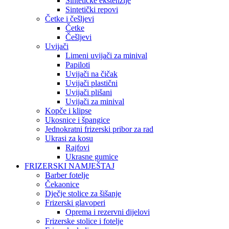
Sintetičke ekstenzije
Sintetički repovi
Četke i češljevi
Četke
Češljevi
Uvijači
Limeni uvijači za minival
Papiloti
Uvijači na čičak
Uvijači plastični
Uvijači plišani
Uvijači za minival
Kopče i klipse
Ukosnice i špangice
Jednokratni frizerski pribor za rad
Ukrasi za kosu
Rajfovi
Ukrasne gumice
FRIZERSKI NAMJEŠTAJ
Barber fotelje
Čekaonice
Dječje stolice za šišanje
Frizerski glavoperi
Oprema i rezervni dijelovi
Frizerske stolice i fotelje