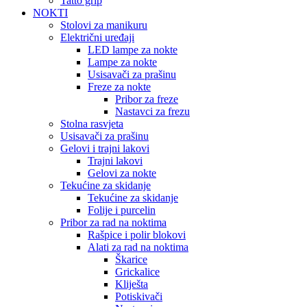
Tatto grip
NOKTI
Stolovi za manikuru
Električni uređaji
LED lampe za nokte
Lampe za nokte
Usisavači za prašinu
Freze za nokte
Pribor za freze
Nastavci za frezu
Stolna rasvjeta
Usisavači za prašinu
Gelovi i trajni lakovi
Trajni lakovi
Gelovi za nokte
Tekućine za skidanje
Tekućine za skidanje
Folije i purcelin
Pribor za rad na noktima
Rašpice i polir blokovi
Alati za rad na noktima
Škarice
Grickalice
Kliješta
Potiskivači