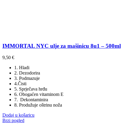
IMMORTAL NYC ulje za mašinicu 8u1 – 500ml
9,50
€
1. Hladi
2. Dezodorira
3. Podmazuje
4.Čisti
5. Sprječava hrđu
6. Obogaćen vitaminom E
7. Dekontaminira
8. Produžuje oštrinu noža
Dodaj u košaricu
Brzi pogled