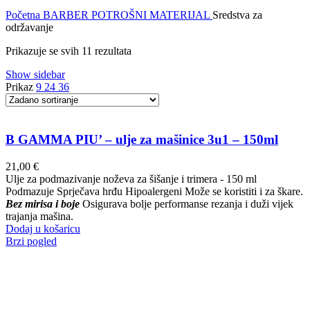
Početna
BARBER POTROŠNI MATERIJAL
Sredstva za
održavanje
Prikazuje se svih 11 rezultata
Show sidebar
Prikaz
9
24
36
B GAMMA PIU’ – ulje za mašinice 3u1 – 150ml
21,00
€
Ulje za podmazivanje noževa za šišanje i trimera - 150 ml
Podmazuje Sprječava hrđu Hipoalergeni Može se koristiti i za škare.
Bez mirisa i boje
Osigurava bolje performanse rezanja i duži vijek
trajanja mašina.
Dodaj u košaricu
Brzi pogled