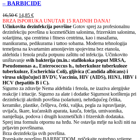
– BARBICIDE
Izvorna
Trenutna
16,50
€
14,85
€
cijena
cijena
BRZA ISPORUKA UNUTAR 15 RADNIH DANA!
bila
je:
Učinkovita dezinfekcija površine
Gotov sprej za profesionalnu
je:
14,85 €.
dezinfekciju površina u kozmetičkim salonima, frizerskim salonima,
16,50 €.
solarijima, spa centrima i fitness centrima, kao i masažama,
manikurama, pedikurama i tattoo sobama. Moderna tehnologija
temeljena na kvartarnim amonijevim spojevima bez etanola,
aldehida i fenola pruža potpunu zaštitu od infekcija. Učinkovito
uništavanje
svih bakterija (m.in.: stafilokoka poput MRSA,
Pseudomonas a., Enterococcus h., tuberkuloze tuberkuloze
tuberkuloze, Escherichia Coli), gljivica (Candida albicans) i
virusa uključujući BVDV, Vaccinia, HIV (AIDS), H1N1, HBV i
HCV (hepatitis B i C).
Sigurno za zdravlje Nema aldehida i fenola, ne izaziva alergijske
reakcije i iritacije. Sigurno za alate i dodatke Sigurnost korištenja pri
dezinfekciji akrilnih površina (solarium), nehrđajućeg čelika,
keramike, plastike, češljeva, četki, valjka, pegla za ispravljanje,
uvijača, škare, kućanskih aparata, kauča, fotelja, umivaonika,
namještaja, podova i drugih kozmetičkih i frizerskih dodataka.
Sprej ima formulu otpornu na hrđu. Ne ostavlja mrlje na koži niti na
prljavim površinama.
Brza dezinfekcija svih površina.
Poprskajte površinu BARBICIDOM, pričekajte potrebno vrijeme