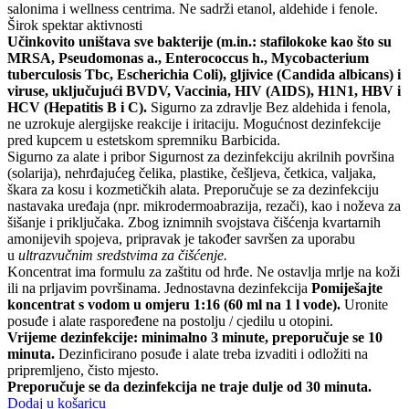
salonima i wellness centrima. Ne sadrži etanol, aldehide i fenole.
Širok spektar aktivnosti
Učinkovito uništava sve bakterije (m.in.: stafilokoke kao što su
MRSA, Pseudomonas a., Enterococcus h., Mycobacterium
tuberculosis Tbc, Escherichia Coli), gljivice (Candida albicans) i
viruse, uključujući BVDV, Vaccinia, HIV (AIDS), H1N1, HBV i
HCV (Hepatitis B i C).
Sigurno za zdravlje Bez aldehida i fenola,
ne uzrokuje alergijske reakcije i iritaciju. Mogućnost dezinfekcije
pred kupcem u estetskom spremniku Barbicida.
Sigurno za alate i pribor Sigurnost za dezinfekciju akrilnih površina
(solarija), nehrđajućeg čelika, plastike, češljeva, četkica, valjaka,
škara za kosu i kozmetičkih alata. Preporučuje se za dezinfekciju
nastavaka uređaja (npr. mikrodermoabrazija, rezači), kao i noževa za
šišanje i priključaka. Zbog iznimnih svojstava čišćenja kvartarnih
amonijevih spojeva, pripravak je također savršen za uporabu
u
ultrazvučnim sredstvima za čišćenje.
Koncentrat ima formulu za zaštitu od hrđe. Ne ostavlja mrlje na koži
ili na prljavim površinama. Jednostavna dezinfekcija
Pomiješajte
koncentrat s vodom u omjeru 1:16 (60 ml na 1 l vode).
Uronite
posuđe i alate raspoređene na postolju / cjedilu u otopini.
Vrijeme dezinfekcije: minimalno 3 minute, preporučuje se 10
minuta.
Dezinficirano posuđe i alate treba izvaditi i odložiti na
pripremljeno, čisto mjesto.
Preporučuje se da dezinfekcija ne traje dulje od 30 minuta.
Dodaj u košaricu