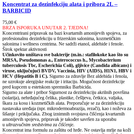
Koncentrat za dezinfekciju alata i pribora 2L –
BARBICID
75,00
€
BRZA ISPORUKA UNUTAR 2. TJEDNA!
Koncentrirani pripravak na bazi kvartarnih amonijevih spojeva, za
profesionalnu dezinfekciju u frizerskim salonima, kozmetičkim
salonima i wellness centrima. Ne sadrži etanol, aldehide i fenole.
Širok spektar aktivnosti
Učinkovito uništava sve bakterije (m.in.: stafilokoke kao što su
MRSA, Pseudomonas a., Enterococcus h., Mycobacterium
tuberculosis Tbc, Escherichia Coli), gljivice (Candida albicans) i
viruse, uključujući BVDV, Vaccinia, HIV (AIDS), H1N1, HBV i
HCV (Hepatitis B i C).
Sigurno za zdravlje Bez aldehida i fenola,
ne uzrokuje alergijske reakcije i iritaciju. Mogućnost dezinfekcije
pred kupcem u estetskom spremniku Barbicida.
Sigurno za alate i pribor Sigurnost za dezinfekciju akrilnih površina
(solarija), nehrđajućeg čelika, plastike, češljeva, četkica, valjaka,
škara za kosu i kozmetičkih alata. Preporučuje se za dezinfekciju
nastavaka uređaja (npr. mikrodermoabrazija, rezači), kao i noževa za
šišanje i priključaka. Zbog iznimnih svojstava čišćenja kvartarnih
amonijevih spojeva, pripravak je također savršen za uporabu
u
ultrazvučnim sredstvima za čišćenje.
Koncentrat ima formulu za zaštitu od hrđe. Ne ostavlja mrlje na koži