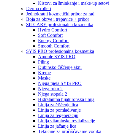
Kistovi za šminkanje i make-up setovi
Derma rolleri
Jednokratni kozmetički pribor za rad
Boja za obrve i trepavice + pribor
SILCARE profesionalna kozmetika
Hydro Comfort
Soft Comfort
Energy Comfort
Smooth Comfort
SYIS PRO profesionalna kozmetika
Ampule SYIS PRO
Piling
Dubinsko čišćenje akni
Kreme
Maske
Njega tijela SYIS PRO
Njega ruku 2
Njega stopala 2
Hidratantna hijaluronska linija
Linija za čišćenje lica
Linija za pomlađivanje
Linija za regeneraciju
Linija vitaminske revitalizacije
Linija za jačanje lica
Tekućine za pročišćavanje vodika