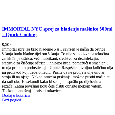
IMMORTAL NYC sprej za hlađenje mašinice 500ml
– Quick Cooling
9,50
€
Immortal sprej za brzo hlađenje 5 u 1 savršen je način da oštrice
šišanja budu hladne tijekom šišanja.
To nije samo izvrsna tekućina
za hlađenje oštrica, već i lubrikant, sredstvo za dezinfekciju,
sredstvo za čišćenje oštrica i inhibitor hrđe, pomažući u smanjenju
trenja prilikom podrezivanja.
Upute: Raspršite dovoljnu količinu ulja
na proizvod koji treba ohladiti.
Pazite da ne prolijete ulje unutar
stroja ili na njega.
Nakon procesa prskanja, možete pustiti mašinicu
da radi oko 10 sekundi kako bi se ulje raspršilo po dijelovima
rezača.
Zatim površinu koju ćete čistiti obrišite mekom vatom.
Tijekom nanošenja koristiti rukavice.
Dodaj u košaricu
Brzi pogled