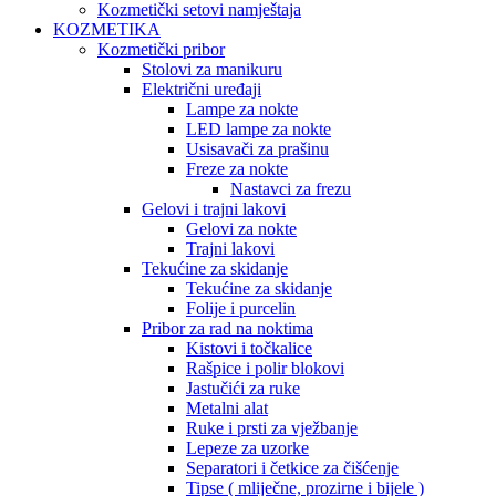
Kozmetički setovi namještaja
KOZMETIKA
Kozmetički pribor
Stolovi za manikuru
Električni uređaji
Lampe za nokte
LED lampe za nokte
Usisavači za prašinu
Freze za nokte
Nastavci za frezu
Gelovi i trajni lakovi
Gelovi za nokte
Trajni lakovi
Tekućine za skidanje
Tekućine za skidanje
Folije i purcelin
Pribor za rad na noktima
Kistovi i točkalice
Rašpice i polir blokovi
Jastučići za ruke
Metalni alat
Ruke i prsti za vježbanje
Lepeze za uzorke
Separatori i četkice za čišćenje
Tipse ( mliječne, prozirne i bijele )