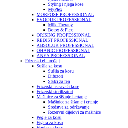
Styling i njega kose
MyPlex
MORFOSE PROFESSIONAL
EVOQUE PROFESSIONAL
Milk Therapy
Botox & Plex
ORISING PROFESSIONAL
REDIST PROFESSIONAL
ABSOLUK PROFESSIONAL
OHANIC PROFESSIONAL
ANEA PROFESSIONAL
Frizerski el. uređaji
Sušila za kosu
Sušila za kosu
Difuzori
Stalci za fen
Frizerski usisavači kose
Frizerski sterilizatori
Mašinice za šišanje i crtanje
Mašinice za šišanje i crtanje
Sredstva za održavanje
Rezervni dijelovi za mašinice
Pegle za kosu
Figara za kosu
Haube za kosu