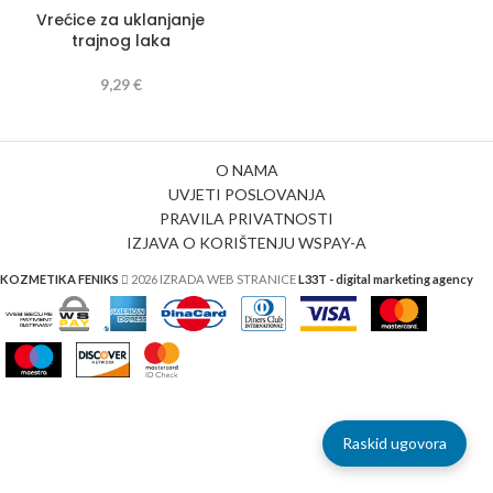
Vrećice za uklanjanje
trajnog laka
9,29
€
O NAMA
UVJETI POSLOVANJA
PRAVILA PRIVATNOSTI
IZJAVA O KORIŠTENJU WSPAY-A
KOZMETIKA FENIKS
2026 IZRADA WEB STRANICE
L33T - digital marketing agency
Raskid ugovora