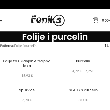
0
0,00
Folije i purcelin
Početna
Folije i purcelin
Folije za uklanjanje trajnog
Purcelin
laka
4,72
€
–
7,96
€
15,93
€
Spužvice
STALEKS Purcelin
6,74
€
3,00
€