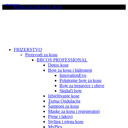
PRODANO
KONTAKTIRAJTE NAS
FRIZERSTVO
Proizvodi za kosu
BBCOS PROFESSIONAL
Detox kose
Boje za kosu i hidrogeni
InnovationEvo
Polutrajne boje za kosu
Boje za trepavice i obrve
Skidači boje
Izbjeljivanje kose
Trajna Ondulacija
Šamponi za kosu
Maske za kosu i regeneratori
Pjene i lakovi
Styling i njega kose
MyPlex