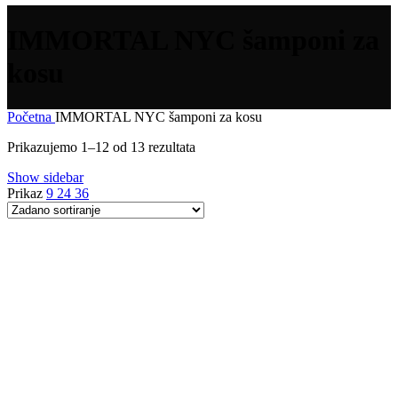
IMMORTAL NYC šamponi za
kosu
Početna
IMMORTAL NYC šamponi za kosu
Prikazujemo 1–12 od 13 rezultata
Show sidebar
Prikaz
9
24
36