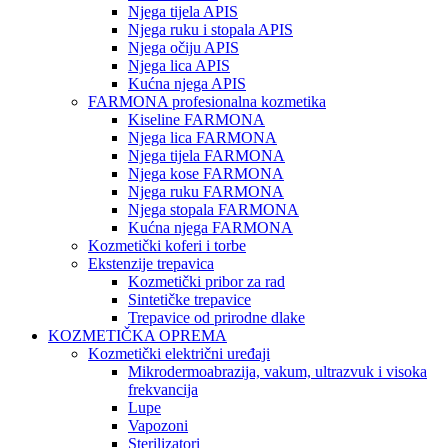
Njega tijela APIS
Njega ruku i stopala APIS
Njega očiju APIS
Njega lica APIS
Kućna njega APIS
FARMONA profesionalna kozmetika
Kiseline FARMONA
Njega lica FARMONA
Njega tijela FARMONA
Njega kose FARMONA
Njega ruku FARMONA
Njega stopala FARMONA
Kućna njega FARMONA
Kozmetički koferi i torbe
Ekstenzije trepavica
Kozmetički pribor za rad
Sintetičke trepavice
Trepavice od prirodne dlake
KOZMETIČKA OPREMA
Kozmetički električni uređaji
Mikrodermoabrazija, vakum, ultrazvuk i visoka
frekvancija
Lupe
Vapozoni
Sterilizatori