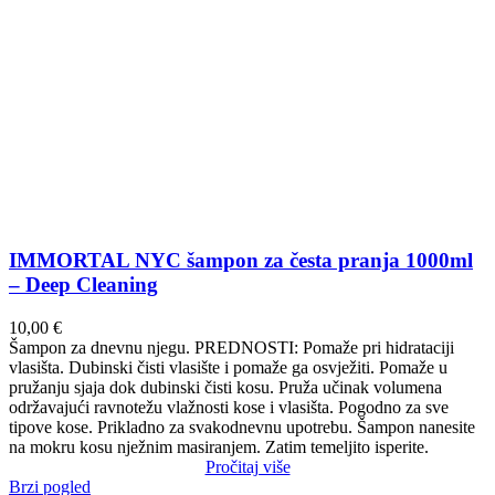
IMMORTAL NYC šampon za česta pranja 1000ml
– Deep Cleaning
10,00
€
Šampon za dnevnu njegu.
PREDNOSTI: Pomaže pri hidrataciji
vlasišta.
Dubinski čisti vlasište i pomaže ga osvježiti.
Pomaže u
pružanju sjaja dok dubinski čisti kosu.
Pruža učinak volumena
održavajući ravnotežu vlažnosti kose i vlasišta.
Pogodno za sve
tipove kose.
Prikladno za svakodnevnu upotrebu.
Šampon nanesite
na mokru kosu nježnim masiranjem.
Zatim temeljito isperite.
Pročitaj više
Brzi pogled