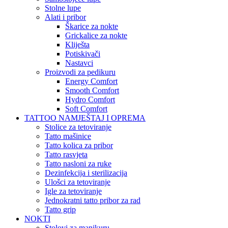
Stolne lupe
Alati i pribor
Škarice za nokte
Grickalice za nokte
Kliješta
Potiskivači
Nastavci
Proizvodi za pedikuru
Energy Comfort
Smooth Comfort
Hydro Comfort
Soft Comfort
TATTOO NAMJEŠTAJ I OPREMA
Stolice za tetoviranje
Tatto mašinice
Tatto kolica za pribor
Tatto rasvjeta
Tatto nasloni za ruke
Dezinfekcija i sterilizacija
Ulošci za tetoviranje
Igle za tetoviranje
Jednokratni tatto pribor za rad
Tatto grip
NOKTI
Stolovi za manikuru