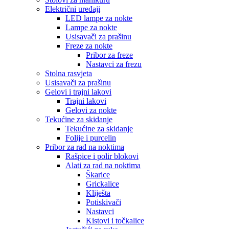
Električni uređaji
LED lampe za nokte
Lampe za nokte
Usisavači za prašinu
Freze za nokte
Pribor za freze
Nastavci za frezu
Stolna rasvjeta
Usisavači za prašinu
Gelovi i trajni lakovi
Trajni lakovi
Gelovi za nokte
Tekućine za skidanje
Tekućine za skidanje
Folije i purcelin
Pribor za rad na noktima
Rašpice i polir blokovi
Alati za rad na noktima
Škarice
Grickalice
Kliješta
Potiskivači
Nastavci
Kistovi i točkalice