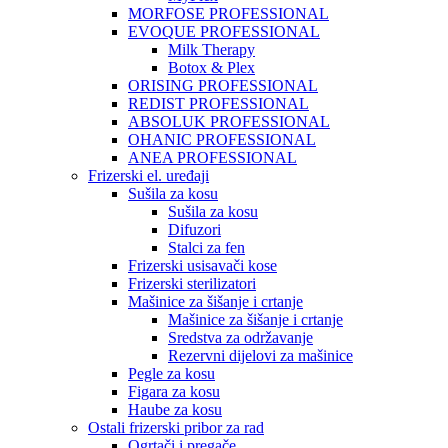
MORFOSE PROFESSIONAL
EVOQUE PROFESSIONAL
Milk Therapy
Botox & Plex
ORISING PROFESSIONAL
REDIST PROFESSIONAL
ABSOLUK PROFESSIONAL
OHANIC PROFESSIONAL
ANEA PROFESSIONAL
Frizerski el. uređaji
Sušila za kosu
Sušila za kosu
Difuzori
Stalci za fen
Frizerski usisavači kose
Frizerski sterilizatori
Mašinice za šišanje i crtanje
Mašinice za šišanje i crtanje
Sredstva za održavanje
Rezervni dijelovi za mašinice
Pegle za kosu
Figara za kosu
Haube za kosu
Ostali frizerski pribor za rad
Ogrtači i pregače