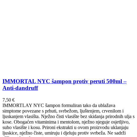
IMMORTAL NYC šampon protiv peruti 500ml –
Anti-dandruff
7,50
€
IMMORTLAY NYC šampon formuliran tako da ublažava
simptome povezane s prhuti, svrbežom, ljuštenjem, crvenilom i
ljuskanjem vlasišta. Nježno čisti vlasište bez skidanja prirodnih ulja s
kose. Obogaćen vitaminima i mentolom, nježno njeguje osjetljivo,
suho vlasište i kosu. Prironi ekstrakti u ovom proizvodu uklanjaju
ljuskice, nježno čiste, umiruju i djeluju protiv svrbeža. Ne sadrži