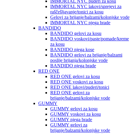
IMMORTAL NYC puderi za kosu
IMMORTAL NYC lakovi/sprejevi za
raščešljavanje/tonici za kosu
Gelovi za brijanje/balzami/kolonjske vode
IMMORTAL NYC njega brade
BANDIDO
BANDIDO gelovi za kosu
BANDIDO voskovi/paste/pomade/kreme
za kosu
BANDIDO njega kose
BANDIDO gelovi za brijanje/balzami
poslije brijanja/kolonjske vode
BANDIDO njega brade
RED ONE
RED ONE gelovi za kosu
RED ONE voskovi za kosu
RED ONE lakovi/puderi/tonici
RED ONE gelovi za
brijanje/balzami/kolonjske vode
GUMMY
GUMMY gelovi za kosu
GUMMY voskovi za kosu
GUMMY njega brade
GUMMY gelovi za
brijanje/balzami/kolonjske vode