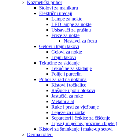
Kozmetički pribor
Stolovi za manikuru
Električni uređaji
Lampe za nokte
LED lampe za nokte
Usisavači za prašinu
Freze za nokte
Nastavci za frezu
Gelovi i trajni lakovi
Gelovi za nokte
Trajni lakovi
Tekućine za skidanje
Tekućine za skidanje
Folije i purcelin
Pribor za rad na noktima
Kistovi i točkalice
Rašpice i polir blokovi
Jastučići za ruke
Metalni alat
Ruke i prsti za vježbanje
Lepeze za uzorke
Separatori i četkice za čišćenje
Tipse ( mliječne, prozirne i bijele )
Kistovi za šminkanje i make-up setovi
Derma rolleri