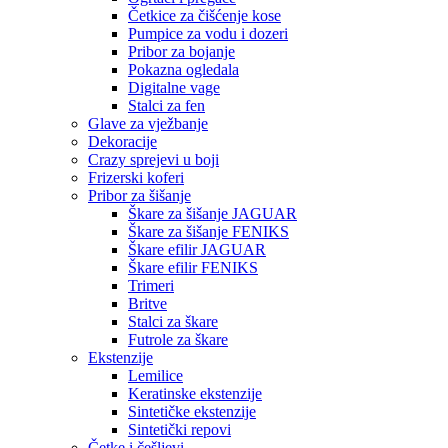
Četkice za čišćenje kose
Pumpice za vodu i dozeri
Pribor za bojanje
Pokazna ogledala
Digitalne vage
Stalci za fen
Glave za vježbanje
Dekoracije
Crazy sprejevi u boji
Frizerski koferi
Pribor za šišanje
Škare za šišanje JAGUAR
Škare za šišanje FENIKS
Škare efilir JAGUAR
Škare efilir FENIKS
Trimeri
Britve
Stalci za škare
Futrole za škare
Ekstenzije
Lemilice
Keratinske ekstenzije
Sintetičke ekstenzije
Sintetički repovi
Četke i češljevi