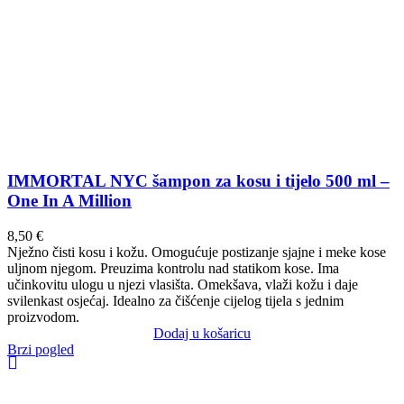
IMMORTAL NYC šampon za kosu i tijelo 500 ml –
One In A Million
8,50
€
Nježno čisti kosu i kožu. Omogućuje postizanje sjajne i meke kose
uljnom njegom. Preuzima kontrolu nad statikom kose. Ima
učinkovitu ulogu u njezi vlasišta. Omekšava, vlaži kožu i daje
svilenkast osjećaj. Idealno za čišćenje cijelog tijela s jednim
proizvodom.
Dodaj u košaricu
Brzi pogled