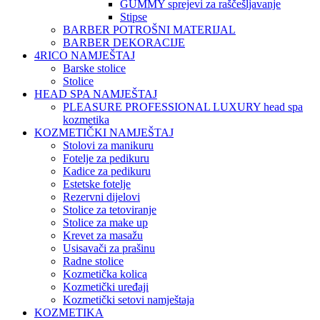
GUMMY sprejevi za raščešljavanje
Stipse
BARBER POTROŠNI MATERIJAL
BARBER DEKORACIJE
4RICO NAMJEŠTAJ
Barske stolice
Stolice
HEAD SPA NAMJEŠTAJ
PLEASURE PROFESSIONAL LUXURY head spa
kozmetika
KOZMETIČKI NAMJEŠTAJ
Stolovi za manikuru
Fotelje za pedikuru
Kadice za pedikuru
Estetske fotelje
Rezervni dijelovi
Stolice za tetoviranje
Stolice za make up
Krevet za masažu
Usisavači za prašinu
Radne stolice
Kozmetička kolica
Kozmetički uređaji
Kozmetički setovi namještaja
KOZMETIKA