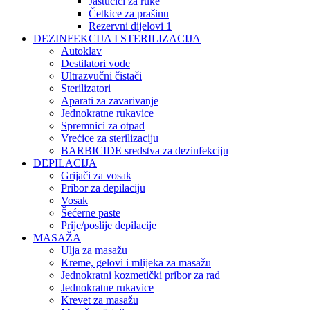
Jastučići za ruke
Četkice za prašinu
Rezervni dijelovi 1
DEZINFEKCIJA I STERILIZACIJA
Autoklav
Destilatori vode
Ultrazvučni čistači
Sterilizatori
Aparati za zavarivanje
Jednokratne rukavice
Spremnici za otpad
Vrećice za sterilizaciju
BARBICIDE sredstva za dezinfekciju
DEPILACIJA
Grijači za vosak
Pribor za depilaciju
Vosak
Šećerne paste
Prije/poslije depilacije
MASAŽA
Ulja za masažu
Kreme, gelovi i mlijeka za masažu
Jednokratni kozmetički pribor za rad
Jednokratne rukavice
Krevet za masažu