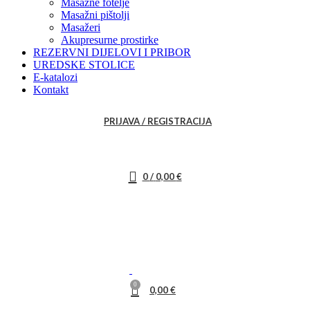
Masažne fotelje
Masažni pištolji
Masažeri
Akupresurne prostirke
REZERVNI DIJELOVI I PRIBOR
UREDSKE STOLICE
E-katalozi
Kontakt
PRIJAVA / REGISTRACIJA
0
/
0,00
€
0
0,00
€