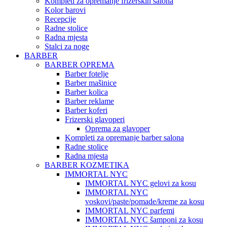
Kompleti za opremanje frizerskih salona
Kolor barovi
Recepcije
Radne stolice
Radna mjesta
Stalci za noge
BARBER
BARBER OPREMA
Barber fotelje
Barber mašinice
Barber kolica
Barber reklame
Barber koferi
Frizerski glavoperi
Oprema za glavoper
Kompleti za opremanje barber salona
Radne stolice
Radna mjesta
BARBER KOZMETIKA
IMMORTAL NYC
IMMORTAL NYC gelovi za kosu
IMMORTAL NYC
voskovi/paste/pomade/kreme za kosu
IMMORTAL NYC parfemi
IMMORTAL NYC šamponi za kosu