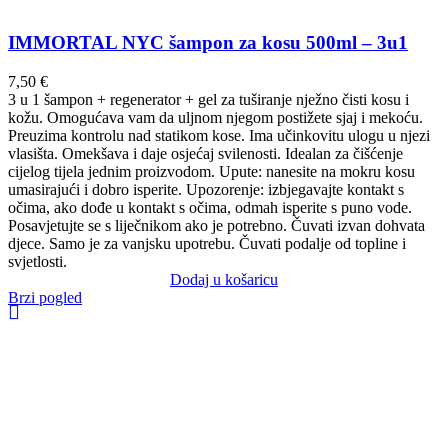
IMMORTAL NYC šampon za kosu 500ml – 3u1
7,50
€
3 u 1 šampon + regenerator + gel za tuširanje nježno čisti kosu i
kožu. Omogućava vam da uljnom njegom postižete sjaj i mekoću.
Preuzima kontrolu nad statikom kose. Ima učinkovitu ulogu u njezi
vlasišta. Omekšava i daje osjećaj svilenosti. Idealan za čišćenje
cijelog tijela jednim proizvodom. Upute: nanesite na mokru kosu
umasirajući i dobro isperite. Upozorenje: izbjegavajte kontakt s
očima, ako dođe u kontakt s očima, odmah isperite s puno vode.
Posavjetujte se s liječnikom ako je potrebno. Čuvati izvan dohvata
djece. Samo je za vanjsku upotrebu. Čuvati podalje od topline i
svjetlosti.
Dodaj u košaricu
Brzi pogled