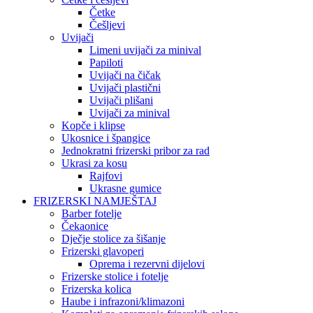
Četke
Češljevi
Uvijači
Limeni uvijači za minival
Papiloti
Uvijači na čičak
Uvijači plastični
Uvijači plišani
Uvijači za minival
Kopče i klipse
Ukosnice i špangice
Jednokratni frizerski pribor za rad
Ukrasi za kosu
Rajfovi
Ukrasne gumice
FRIZERSKI NAMJEŠTAJ
Barber fotelje
Čekaonice
Dječje stolice za šišanje
Frizerski glavoperi
Oprema i rezervni dijelovi
Frizerske stolice i fotelje
Frizerska kolica
Haube i infrazoni/klimazoni