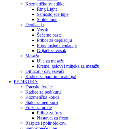
Kozmetičke svjetiljke
Ring Light
Samostojeće lupe
Stolne lupe
Depilacija
Vosak
Šećerne paste
Pribor za depilaciju
Prije/poslije depilacije
Grijači za vosak
Masaža
Ulja za masažu
Kreme, gelovi i mlijeka za masažu
Difuzori / osvježivači
Kadice za parafin i materijal
PEDIKURA
Estetske fotelje
Kadice za pedikuru
Kozmetička kolica
Stalci za pedikuru
Freze za nokte
Pribor za freze
Nastavci za frezu
Rašpice i polir blokovi
Samostojeće lupe