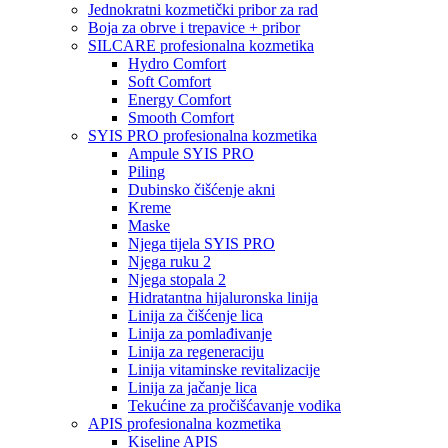
Jednokratni kozmetički pribor za rad
Boja za obrve i trepavice + pribor
SILCARE profesionalna kozmetika
Hydro Comfort
Soft Comfort
Energy Comfort
Smooth Comfort
SYIS PRO profesionalna kozmetika
Ampule SYIS PRO
Piling
Dubinsko čišćenje akni
Kreme
Maske
Njega tijela SYIS PRO
Njega ruku 2
Njega stopala 2
Hidratantna hijaluronska linija
Linija za čišćenje lica
Linija za pomlađivanje
Linija za regeneraciju
Linija vitaminske revitalizacije
Linija za jačanje lica
Tekućine za pročišćavanje vodika
APIS profesionalna kozmetika
Kiseline APIS