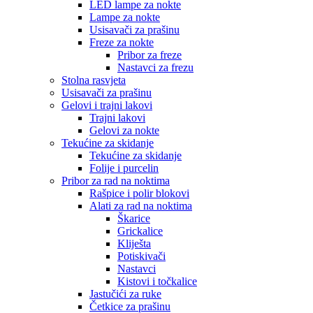
LED lampe za nokte
Lampe za nokte
Usisavači za prašinu
Freze za nokte
Pribor za freze
Nastavci za frezu
Stolna rasvjeta
Usisavači za prašinu
Gelovi i trajni lakovi
Trajni lakovi
Gelovi za nokte
Tekućine za skidanje
Tekućine za skidanje
Folije i purcelin
Pribor za rad na noktima
Rašpice i polir blokovi
Alati za rad na noktima
Škarice
Grickalice
Kliješta
Potiskivači
Nastavci
Kistovi i točkalice
Jastučići za ruke
Četkice za prašinu