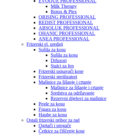
EVOQUE PROFESSIONAL
Milk Therapy
Botox & Plex
ORISING PROFESSIONAL
REDIST PROFESSIONAL
ABSOLUK PROFESSIONAL
OHANIC PROFESSIONAL
ANEA PROFESSIONAL
Frizerski el. uređaji
Sušila za kosu
Sušila za kosu
Difuzori
Stalci za fen
Frizerski usisavači kose
Frizerski sterilizatori
Mašinice za šišanje i crtanje
Mašinice za šišanje i crtanje
Sredstva za održavanje
Rezervni dijelovi za mašinice
Pegle za kosu
Figara za kosu
Haube za kosu
Ostali frizerski pribor za rad
Ogrtači i pregače
Četkice za čišćenje kose