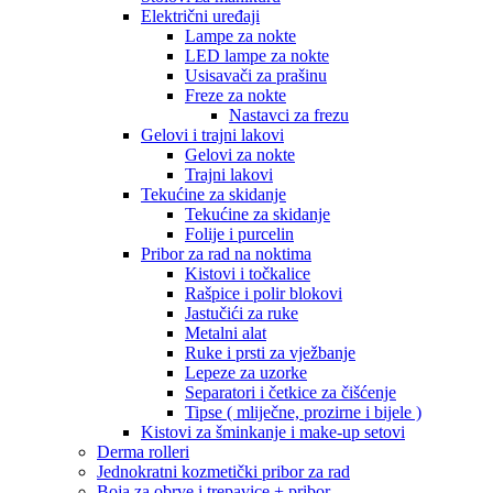
Električni uređaji
Lampe za nokte
LED lampe za nokte
Usisavači za prašinu
Freze za nokte
Nastavci za frezu
Gelovi i trajni lakovi
Gelovi za nokte
Trajni lakovi
Tekućine za skidanje
Tekućine za skidanje
Folije i purcelin
Pribor za rad na noktima
Kistovi i točkalice
Rašpice i polir blokovi
Jastučići za ruke
Metalni alat
Ruke i prsti za vježbanje
Lepeze za uzorke
Separatori i četkice za čišćenje
Tipse ( mliječne, prozirne i bijele )
Kistovi za šminkanje i make-up setovi
Derma rolleri
Jednokratni kozmetički pribor za rad
Boja za obrve i trepavice + pribor