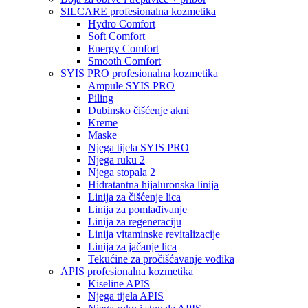
SILCARE profesionalna kozmetika
Hydro Comfort
Soft Comfort
Energy Comfort
Smooth Comfort
SYIS PRO profesionalna kozmetika
Ampule SYIS PRO
Piling
Dubinsko čišćenje akni
Kreme
Maske
Njega tijela SYIS PRO
Njega ruku 2
Njega stopala 2
Hidratantna hijaluronska linija
Linija za čišćenje lica
Linija za pomlađivanje
Linija za regeneraciju
Linija vitaminske revitalizacije
Linija za jačanje lica
Tekućine za pročišćavanje vodika
APIS profesionalna kozmetika
Kiseline APIS
Njega tijela APIS