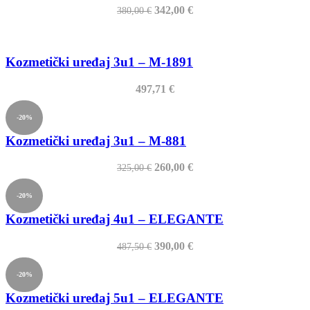
Izvorna
Trenutna
342,00
€
380,00
€
cijena
cijena
bila
je:
je:
342,00 €.
380,00 €.
Kozmetički uređaj 3u1 – M-1891
497,71
€
-20%
Kozmetički uređaj 3u1 – M-881
Izvorna
Trenutna
260,00
€
325,00
€
cijena
cijena
bila
je:
-20%
je:
260,00 €.
325,00 €.
Kozmetički uređaj 4u1 – ELEGANTE
Izvorna
Trenutna
390,00
€
487,50
€
cijena
cijena
bila
je:
-20%
je:
390,00 €.
487,50 €.
Kozmetički uređaj 5u1 – ELEGANTE