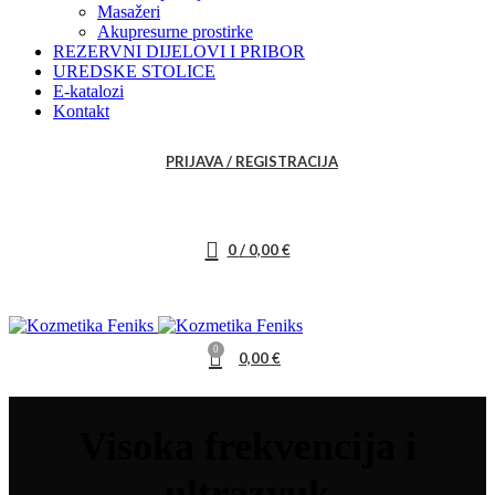
Masažeri
Akupresurne prostirke
REZERVNI DIJELOVI I PRIBOR
UREDSKE STOLICE
E-katalozi
Kontakt
PRIJAVA / REGISTRACIJA
0
/
0,00
€
0
0,00
€
Visoka frekvencija i
ultrazvuk