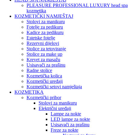
PLEASURE PROFESSIONAL LUXURY head spa
kozmetika
KOZMETIČKI NAMJEŠTAJ
Stolovi za manikuru
Fotelje za pedikuru
Kadice za pedikuru
Estetske fotelje
Rezervni dijelovi
Stolice za tetoviranje
Stolice za make up
Krevet za masažu
Usisavači za prašinu
Radne stolice
Kozmetička kolica
Kozmetički uređaji
Kozmetički setovi namještaja
KOZMETIKA
Kozmetički pribor
Stolovi za manikuru
Električni uređaji
Lampe za nokte
LED lampe za nokte
Usisavači za prašinu
Freze za nokte