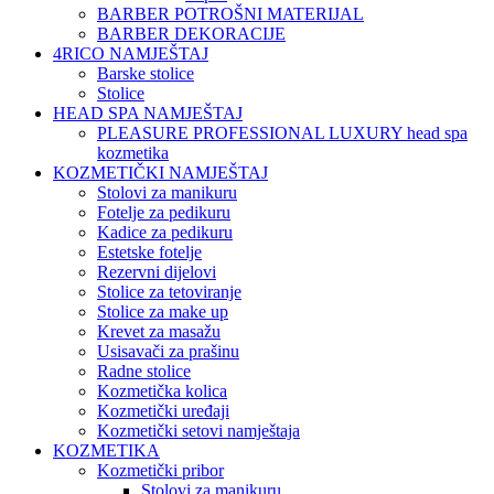
BARBER POTROŠNI MATERIJAL
BARBER DEKORACIJE
4RICO NAMJEŠTAJ
Barske stolice
Stolice
HEAD SPA NAMJEŠTAJ
PLEASURE PROFESSIONAL LUXURY head spa
kozmetika
KOZMETIČKI NAMJEŠTAJ
Stolovi za manikuru
Fotelje za pedikuru
Kadice za pedikuru
Estetske fotelje
Rezervni dijelovi
Stolice za tetoviranje
Stolice za make up
Krevet za masažu
Usisavači za prašinu
Radne stolice
Kozmetička kolica
Kozmetički uređaji
Kozmetički setovi namještaja
KOZMETIKA
Kozmetički pribor
Stolovi za manikuru