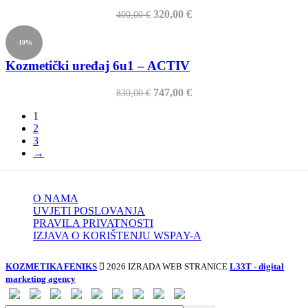
Izvorna
Trenutna
320,00
€
400,00
€
cijena
cijena
bila
je:
-10%
je:
320,00 €.
400,00 €.
Kozmetički uređaj 6u1 – ACTIV
Izvorna
Trenutna
747,00
€
830,00
€
cijena
cijena
1
bila
je:
2
je:
747,00 €.
3
830,00 €.
→
O NAMA
UVJETI POSLOVANJA
PRAVILA PRIVATNOSTI
IZJAVA O KORIŠTENJU WSPAY-A
KOZMETIKA FENIKS
2026 IZRADA WEB STRANICE
L33T - digital
marketing agency