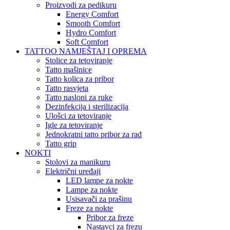
Proizvodi za pedikuru
Energy Comfort
Smooth Comfort
Hydro Comfort
Soft Comfort
TATTOO NAMJEŠTAJ I OPREMA
Stolice za tetoviranje
Tatto mašinice
Tatto kolica za pribor
Tatto rasvjeta
Tatto nasloni za ruke
Dezinfekcija i sterilizacija
Ulošci za tetoviranje
Igle za tetoviranje
Jednokratni tatto pribor za rad
Tatto grip
NOKTI
Stolovi za manikuru
Električni uređaji
LED lampe za nokte
Lampe za nokte
Usisavači za prašinu
Freze za nokte
Pribor za freze
Nastavci za frezu