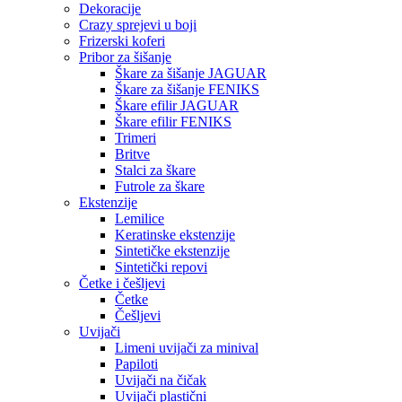
Dekoracije
Crazy sprejevi u boji
Frizerski koferi
Pribor za šišanje
Škare za šišanje JAGUAR
Škare za šišanje FENIKS
Škare efilir JAGUAR
Škare efilir FENIKS
Trimeri
Britve
Stalci za škare
Futrole za škare
Ekstenzije
Lemilice
Keratinske ekstenzije
Sintetičke ekstenzije
Sintetički repovi
Četke i češljevi
Četke
Češljevi
Uvijači
Limeni uvijači za minival
Papiloti
Uvijači na čičak
Uvijači plastični