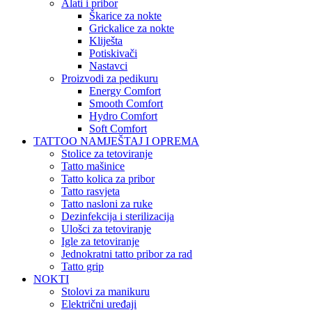
Alati i pribor
Škarice za nokte
Grickalice za nokte
Kliješta
Potiskivači
Nastavci
Proizvodi za pedikuru
Energy Comfort
Smooth Comfort
Hydro Comfort
Soft Comfort
TATTOO NAMJEŠTAJ I OPREMA
Stolice za tetoviranje
Tatto mašinice
Tatto kolica za pribor
Tatto rasvjeta
Tatto nasloni za ruke
Dezinfekcija i sterilizacija
Ulošci za tetoviranje
Igle za tetoviranje
Jednokratni tatto pribor za rad
Tatto grip
NOKTI
Stolovi za manikuru
Električni uređaji