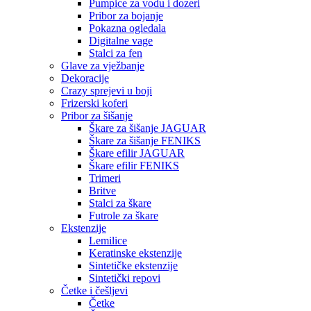
Pumpice za vodu i dozeri
Pribor za bojanje
Pokazna ogledala
Digitalne vage
Stalci za fen
Glave za vježbanje
Dekoracije
Crazy sprejevi u boji
Frizerski koferi
Pribor za šišanje
Škare za šišanje JAGUAR
Škare za šišanje FENIKS
Škare efilir JAGUAR
Škare efilir FENIKS
Trimeri
Britve
Stalci za škare
Futrole za škare
Ekstenzije
Lemilice
Keratinske ekstenzije
Sintetičke ekstenzije
Sintetički repovi
Četke i češljevi
Četke