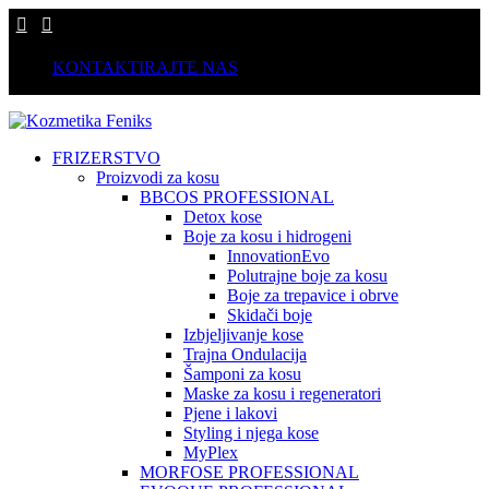
KONTAKTIRAJTE NAS
FRIZERSTVO
Proizvodi za kosu
BBCOS PROFESSIONAL
Detox kose
Boje za kosu i hidrogeni
InnovationEvo
Polutrajne boje za kosu
Boje za trepavice i obrve
Skidači boje
Izbjeljivanje kose
Trajna Ondulacija
Šamponi za kosu
Maske za kosu i regeneratori
Pjene i lakovi
Styling i njega kose
MyPlex
MORFOSE PROFESSIONAL