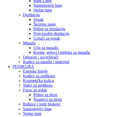
Ring Light
Samostojeće lupe
Stolne lupe
Depilacija
Vosak
Šećerne paste
Pribor za depilaciju
Prije/poslije depilacije
Grijači za vosak
Masaža
Ulja za masažu
Kreme, gelovi i mlijeka za masažu
Difuzori / osvježivači
Kadice za parafin i materijal
PEDIKURA
Estetske fotelje
Kadice za pedikuru
Kozmetička kolica
Stalci za pedikuru
Freze za nokte
Pribor za freze
Nastavci za frezu
Rašpice i polir blokovi
Samostojeće lupe
Stolne lupe