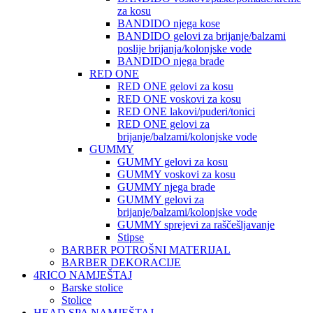
za kosu
BANDIDO njega kose
BANDIDO gelovi za brijanje/balzami
poslije brijanja/kolonjske vode
BANDIDO njega brade
RED ONE
RED ONE gelovi za kosu
RED ONE voskovi za kosu
RED ONE lakovi/puderi/tonici
RED ONE gelovi za
brijanje/balzami/kolonjske vode
GUMMY
GUMMY gelovi za kosu
GUMMY voskovi za kosu
GUMMY njega brade
GUMMY gelovi za
brijanje/balzami/kolonjske vode
GUMMY sprejevi za raščešljavanje
Stipse
BARBER POTROŠNI MATERIJAL
BARBER DEKORACIJE
4RICO NAMJEŠTAJ
Barske stolice
Stolice
HEAD SPA NAMJEŠTAJ