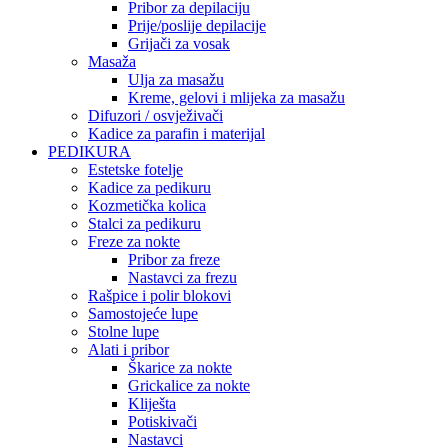
Pribor za depilaciju
Prije/poslije depilacije
Grijači za vosak
Masaža
Ulja za masažu
Kreme, gelovi i mlijeka za masažu
Difuzori / osvježivači
Kadice za parafin i materijal
PEDIKURA
Estetske fotelje
Kadice za pedikuru
Kozmetička kolica
Stalci za pedikuru
Freze za nokte
Pribor za freze
Nastavci za frezu
Rašpice i polir blokovi
Samostojeće lupe
Stolne lupe
Alati i pribor
Škarice za nokte
Grickalice za nokte
Kliješta
Potiskivači
Nastavci