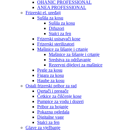
OHANIC PROFESSIONAL
ANEA PROFESSIONAL
Frizerski el. uređaji
Sušila za kosu
Sušila za kosu
Difuzori
Stalci za fen
Frizerski usisavači kose
Frizerski sterilizatori
Mašinice za šišanje i crtanje
Mašinice za šišanje i crtanje
Sredstva za održavanje
Rezervni dijelovi za mašinice
Pegle za kosu
Figara za kosu
Haube za kosu
Ostali frizerski pribor za rad
Ogrtači i pregače
Četkice za čišćenje kose
Pumpice za vodu i dozeri
Pribor za bojanje
Pokazna ogledala
Digitalne vage
Stalci za fen
Glave za vježbanje