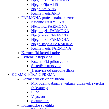
Njega ruku i stopala APIS
Njega očiju APIS
Njega lica APIS
Kućna njega APIS
FARMONA profesionalna kozmetika
Kiseline FARMONA
Njega lica FARMONA
Njega tijela FARMONA
Njega kose FARMONA
Njega ruku FARMONA
Njega stopala FARMONA
Kućna njega FARMONA
Kozmetički koferi i torbe
Ekstenzije trepavica
Kozmetički pribor za rad
Sintetičke trepavice
Trepavice od prirodne dlake
KOZMETIČKA OPREMA
Kozmetički električni uređaji
Mikrodermoabrazija, vakum, ultrazvuk i visoka
frekvancija
Lupe
Vapozoni
Sterilizatori
Kozmetičke svjetiljke