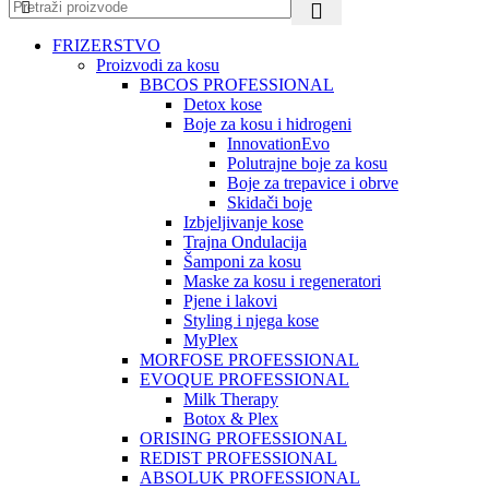
FRIZERSTVO
Proizvodi za kosu
BBCOS PROFESSIONAL
Detox kose
Boje za kosu i hidrogeni
InnovationEvo
Polutrajne boje za kosu
Boje za trepavice i obrve
Skidači boje
Izbjeljivanje kose
Trajna Ondulacija
Šamponi za kosu
Maske za kosu i regeneratori
Pjene i lakovi
Styling i njega kose
MyPlex
MORFOSE PROFESSIONAL
EVOQUE PROFESSIONAL
Milk Therapy
Botox & Plex
ORISING PROFESSIONAL
REDIST PROFESSIONAL
ABSOLUK PROFESSIONAL