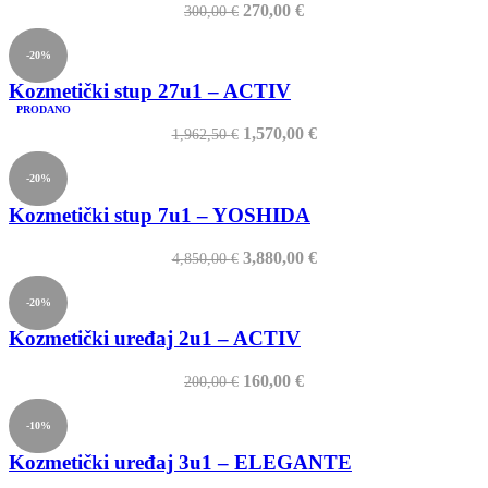
Izvorna
Trenutna
270,00
€
300,00
€
cijena
cijena
bila
je:
-20%
je:
270,00 €.
300,00 €.
Kozmetički stup 27u1 – ACTIV
PRODANO
Izvorna
Trenutna
1,570,00
€
1,962,50
€
cijena
cijena
bila
je:
-20%
je:
1,570,00 €.
1,962,50 €.
Kozmetički stup 7u1 – YOSHIDA
Izvorna
Trenutna
3,880,00
€
4,850,00
€
cijena
cijena
bila
je:
-20%
je:
3,880,00 €.
4,850,00 €.
Kozmetički uređaj 2u1 – ACTIV
Izvorna
Trenutna
160,00
€
200,00
€
cijena
cijena
bila
je:
-10%
je:
160,00 €.
200,00 €.
Kozmetički uređaj 3u1 – ELEGANTE