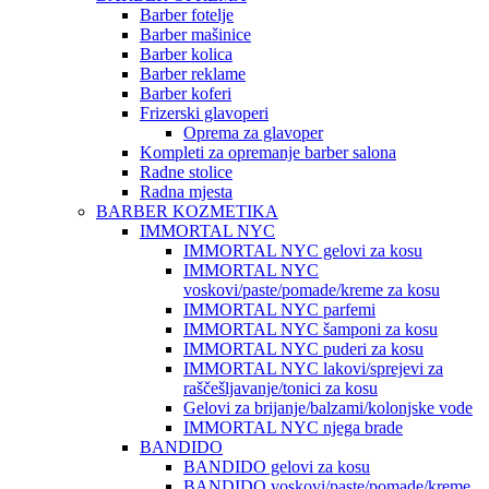
Barber fotelje
Barber mašinice
Barber kolica
Barber reklame
Barber koferi
Frizerski glavoperi
Oprema za glavoper
Kompleti za opremanje barber salona
Radne stolice
Radna mjesta
BARBER KOZMETIKA
IMMORTAL NYC
IMMORTAL NYC gelovi za kosu
IMMORTAL NYC
voskovi/paste/pomade/kreme za kosu
IMMORTAL NYC parfemi
IMMORTAL NYC šamponi za kosu
IMMORTAL NYC puderi za kosu
IMMORTAL NYC lakovi/sprejevi za
raščešljavanje/tonici za kosu
Gelovi za brijanje/balzami/kolonjske vode
IMMORTAL NYC njega brade
BANDIDO
BANDIDO gelovi za kosu
BANDIDO voskovi/paste/pomade/kreme