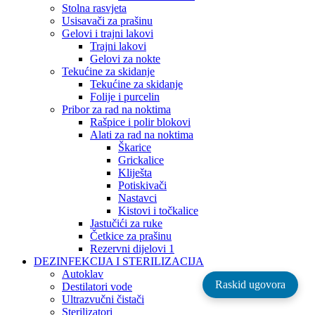
Stolna rasvjeta
Usisavači za prašinu
Gelovi i trajni lakovi
Trajni lakovi
Gelovi za nokte
Tekućine za skidanje
Tekućine za skidanje
Folije i purcelin
Pribor za rad na noktima
Rašpice i polir blokovi
Alati za rad na noktima
Škarice
Grickalice
Kliješta
Potiskivači
Nastavci
Kistovi i točkalice
Jastučići za ruke
Četkice za prašinu
Rezervni dijelovi 1
DEZINFEKCIJA I STERILIZACIJA
Autoklav
Raskid ugovora
Destilatori vode
Ultrazvučni čistači
Sterilizatori