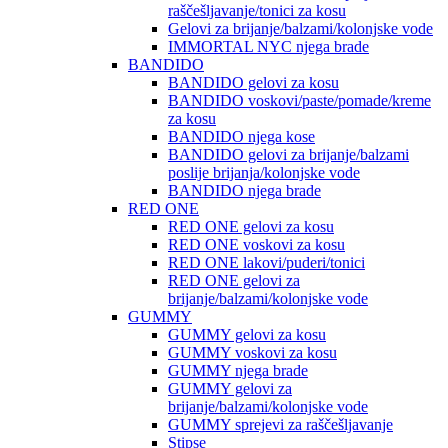
raščešljavanje/tonici za kosu
Gelovi za brijanje/balzami/kolonjske vode
IMMORTAL NYC njega brade
BANDIDO
BANDIDO gelovi za kosu
BANDIDO voskovi/paste/pomade/kreme
za kosu
BANDIDO njega kose
BANDIDO gelovi za brijanje/balzami
poslije brijanja/kolonjske vode
BANDIDO njega brade
RED ONE
RED ONE gelovi za kosu
RED ONE voskovi za kosu
RED ONE lakovi/puderi/tonici
RED ONE gelovi za
brijanje/balzami/kolonjske vode
GUMMY
GUMMY gelovi za kosu
GUMMY voskovi za kosu
GUMMY njega brade
GUMMY gelovi za
brijanje/balzami/kolonjske vode
GUMMY sprejevi za raščešljavanje
Stipse