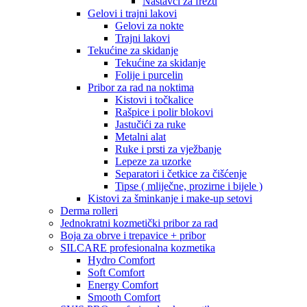
Nastavci za frezu
Gelovi i trajni lakovi
Gelovi za nokte
Trajni lakovi
Tekućine za skidanje
Tekućine za skidanje
Folije i purcelin
Pribor za rad na noktima
Kistovi i točkalice
Rašpice i polir blokovi
Jastučići za ruke
Metalni alat
Ruke i prsti za vježbanje
Lepeze za uzorke
Separatori i četkice za čišćenje
Tipse ( mliječne, prozirne i bijele )
Kistovi za šminkanje i make-up setovi
Derma rolleri
Jednokratni kozmetički pribor za rad
Boja za obrve i trepavice + pribor
SILCARE profesionalna kozmetika
Hydro Comfort
Soft Comfort
Energy Comfort
Smooth Comfort