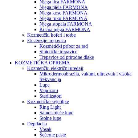
Njega lica FARMONA
Njega tijela FARMONA
Njega kose FARMONA
Njega ruku FARMONA
Njega stopala FARMONA
Kućna njega FARMONA
Kozmetički koferi i torbe
Ekstenzije trepavica
Kozmetički pribor za rad
Sintetičke trepavice
Trepavice od prirodne dlake
KOZMETIČKA OPREMA
Kozmetički električni uređaji
Mikrodermoabrazija, vakum, ultrazvuk i visoka
frekvancija
Lupe
Vapozoni
Sterilizatori
Kozmetičke svjetiljke
Ring Light
Samostojeće lupe
Stolne lupe
Depilacija
Vosak
Šećerne paste