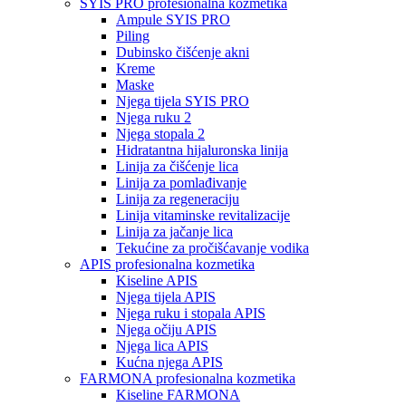
SYIS PRO profesionalna kozmetika
Ampule SYIS PRO
Piling
Dubinsko čišćenje akni
Kreme
Maske
Njega tijela SYIS PRO
Njega ruku 2
Njega stopala 2
Hidratantna hijaluronska linija
Linija za čišćenje lica
Linija za pomlađivanje
Linija za regeneraciju
Linija vitaminske revitalizacije
Linija za jačanje lica
Tekućine za pročišćavanje vodika
APIS profesionalna kozmetika
Kiseline APIS
Njega tijela APIS
Njega ruku i stopala APIS
Njega očiju APIS
Njega lica APIS
Kućna njega APIS
FARMONA profesionalna kozmetika
Kiseline FARMONA