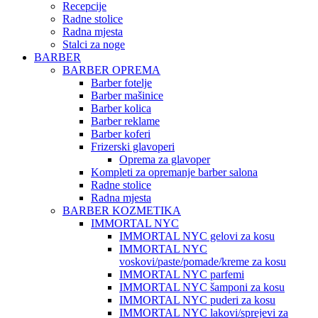
Recepcije
Radne stolice
Radna mjesta
Stalci za noge
BARBER
BARBER OPREMA
Barber fotelje
Barber mašinice
Barber kolica
Barber reklame
Barber koferi
Frizerski glavoperi
Oprema za glavoper
Kompleti za opremanje barber salona
Radne stolice
Radna mjesta
BARBER KOZMETIKA
IMMORTAL NYC
IMMORTAL NYC gelovi za kosu
IMMORTAL NYC
voskovi/paste/pomade/kreme za kosu
IMMORTAL NYC parfemi
IMMORTAL NYC šamponi za kosu
IMMORTAL NYC puderi za kosu
IMMORTAL NYC lakovi/sprejevi za