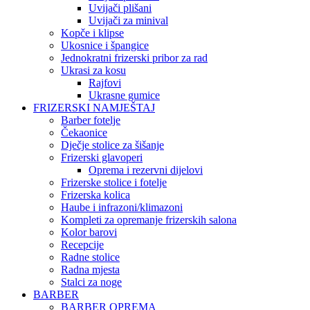
Uvijači plišani
Uvijači za minival
Kopče i klipse
Ukosnice i špangice
Jednokratni frizerski pribor za rad
Ukrasi za kosu
Rajfovi
Ukrasne gumice
FRIZERSKI NAMJEŠTAJ
Barber fotelje
Čekaonice
Dječje stolice za šišanje
Frizerski glavoperi
Oprema i rezervni dijelovi
Frizerske stolice i fotelje
Frizerska kolica
Haube i infrazoni/klimazoni
Kompleti za opremanje frizerskih salona
Kolor barovi
Recepcije
Radne stolice
Radna mjesta
Stalci za noge
BARBER
BARBER OPREMA