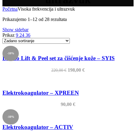
Početna
Visoka frekvencija i ultrazvuk
Prikazujemo 1–12 od 28 rezultata
Show sidebar
Prikaz
9
24
36
-10%
Dermo Lift & Peel set za čišćenje kože – SYIS
Izvorna
Trenutna
198,00
€
220,00
€
cijena
cijena
bila
je:
je:
198,00 €.
220,00 €.
Elektrokoagulator – XPREEN
90,00
€
-10%
Elektrokoagulator – ACTIV