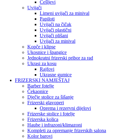
Češljevi
Uvijači
Limeni uvijači za minival
Papiloti
Uvijači na čičak
Uvijači plastični
Uvijači plišani
Uvijači za minival
Kopče i klipse
Ukosnice i špangice
Jednokratni frizerski pribor za rad
Ukrasi za kosu
Rajfovi
Ukrasne gumice
FRIZERSKI NAMJEŠTAJ
Barber fotelje
Čekaonice
Dječje stolice za šišanje
Frizerski glavoperi
Oprema i rezervni dijelovi
Frizerske stolice i fotelje
Frizerska kolica
Haube i infrazoni/klimazoni
Kompleti za opremanje frizerskih salona
Kolor barovi