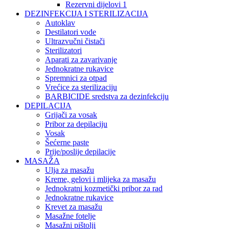
Rezervni dijelovi 1
DEZINFEKCIJA I STERILIZACIJA
Autoklav
Destilatori vode
Ultrazvučni čistači
Sterilizatori
Aparati za zavarivanje
Jednokratne rukavice
Spremnici za otpad
Vrećice za sterilizaciju
BARBICIDE sredstva za dezinfekciju
DEPILACIJA
Grijači za vosak
Pribor za depilaciju
Vosak
Šećerne paste
Prije/poslije depilacije
MASAŽA
Ulja za masažu
Kreme, gelovi i mlijeka za masažu
Jednokratni kozmetički pribor za rad
Jednokratne rukavice
Krevet za masažu
Masažne fotelje
Masažni pištolji