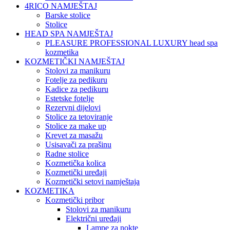
4RICO NAMJEŠTAJ
Barske stolice
Stolice
HEAD SPA NAMJEŠTAJ
PLEASURE PROFESSIONAL LUXURY head spa
kozmetika
KOZMETIČKI NAMJEŠTAJ
Stolovi za manikuru
Fotelje za pedikuru
Kadice za pedikuru
Estetske fotelje
Rezervni dijelovi
Stolice za tetoviranje
Stolice za make up
Krevet za masažu
Usisavači za prašinu
Radne stolice
Kozmetička kolica
Kozmetički uređaji
Kozmetički setovi namještaja
KOZMETIKA
Kozmetički pribor
Stolovi za manikuru
Električni uređaji
Lampe za nokte