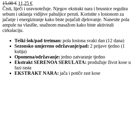
Izvorna
Trenutna
15,00
€
11,25
€
cijena
cijena
Čisti, liječi i uravnotežuje. Njegov ekstrakt nara i brusnice regulira
bila
je:
sebum i uklanja vidljive pahuljice peruti. Koristite s losionom za
je:
11,25 €.
jačanje i energiziranje kako biste pojačali djelovanje. Nanesite pola
15,00 €.
ampule na vlasište, snažnom masažom kako biste aktivirali
cirkulaciju.
Teški šok/pad tretman:
pola losiona svaki dan (12 dana)
Sezonsko umjereno održavanje/pad:
2 prijave tjedno (1
kutija)
Opomena/održavanje:
jedno zatvaranje tjedno
Ekstrakt SERENOA SERULATA:
produžuje život kose u
fazi rasta
EKSTRAKT NARA:
jača i potiče rast kose