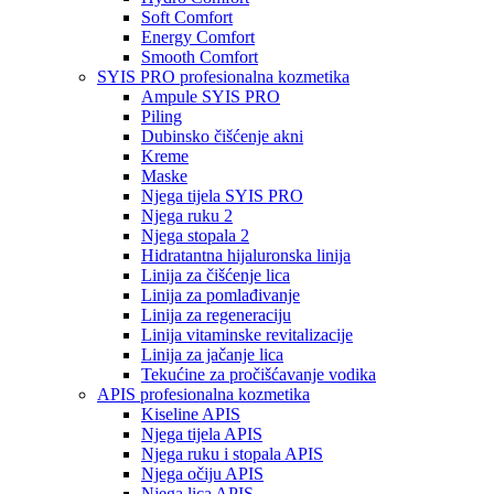
Soft Comfort
Energy Comfort
Smooth Comfort
SYIS PRO profesionalna kozmetika
Ampule SYIS PRO
Piling
Dubinsko čišćenje akni
Kreme
Maske
Njega tijela SYIS PRO
Njega ruku 2
Njega stopala 2
Hidratantna hijaluronska linija
Linija za čišćenje lica
Linija za pomlađivanje
Linija za regeneraciju
Linija vitaminske revitalizacije
Linija za jačanje lica
Tekućine za pročišćavanje vodika
APIS profesionalna kozmetika
Kiseline APIS
Njega tijela APIS
Njega ruku i stopala APIS
Njega očiju APIS
Njega lica APIS