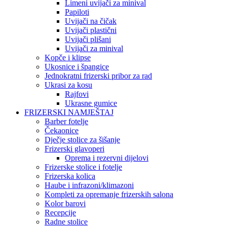
Limeni uvijači za minival
Papiloti
Uvijači na čičak
Uvijači plastični
Uvijači plišani
Uvijači za minival
Kopče i klipse
Ukosnice i špangice
Jednokratni frizerski pribor za rad
Ukrasi za kosu
Rajfovi
Ukrasne gumice
FRIZERSKI NAMJEŠTAJ
Barber fotelje
Čekaonice
Dječje stolice za šišanje
Frizerski glavoperi
Oprema i rezervni dijelovi
Frizerske stolice i fotelje
Frizerska kolica
Haube i infrazoni/klimazoni
Kompleti za opremanje frizerskih salona
Kolor barovi
Recepcije
Radne stolice