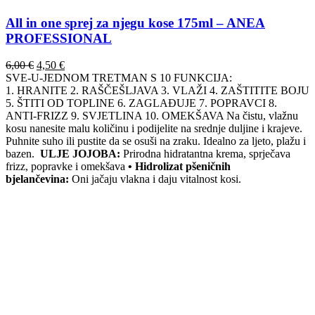
All in one sprej za njegu kose 175ml – ANEA
PROFESSIONAL
Izvorna
Trenutna
6,00
€
4,50
€
cijena
cijena
SVE-U-JEDNOM TRETMAN S 10 FUNKCIJA:
bila
je:
1. HRANITE 2. RAŠČEŠLJAVA 3. VLAŽI 4. ZAŠTITITE BOJU
je:
4,50 €.
5. ŠTITI OD TOPLINE 6. ZAGLAĐUJE 7. POPRAVCI 8.
6,00 €.
ANTI-FRIZZ 9. SVJETLINA 10. OMEKŠAVA Na čistu, vlažnu
kosu nanesite malu količinu i podijelite na srednje duljine i krajeve.
Puhnite suho ili pustite da se osuši na zraku. Idealno za ljeto, plažu i
bazen.
ULJE JOJOBA:
Prirodna hidratantna krema, sprječava
frizz, popravke i omekšava
• Hidrolizat pšeničnih
bjelančevina:
Oni jačaju vlakna i daju vitalnost kosi.