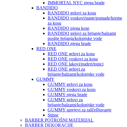
IMMORTAL NYC njega brade
BANDIDO
BANDIDO gelovi za kosu
BANDIDO voskovi/paste/pomade/kreme
za kosu
BANDIDO njega kose
BANDIDO gelovi za brijanje/balzami
poslije brijanja/kolonjske vode
BANDIDO njega brade
RED ONE
RED ONE gelovi za kosu
RED ONE voskovi za kosu
RED ONE lakovi/puderi/tonici
RED ONE gelovi za
brijanje/balzami/kolonjske vode
GUMMY
GUMMY gelovi za kosu
GUMMY voskovi za kosu
GUMMY njega brade
GUMMY gelovi za
brijanje/balzami/kolonjske vode
GUMMY sprejevi za raščešljavanje
Stipse
BARBER POTROŠNI MATERIJAL
BARBER DEKORACIJE