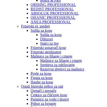
Botox & Plex
ORISING PROFESSIONAL
REDIST PROFESSIONAL
ABSOLUK PROFESSIONAL
OHANIC PROFESSIONAL
ANEA PROFESSIONAL
Frizerski el. uređaji
Sušila za kosu
Sušila za kosu
Difuzori
Stalci za fen
Frizerski usisavači kose
Frizerski sterilizatori
Mašinice za šišanje i crtanje
Mašinice za šišanje i crtanje
Sredstva za održavanje
Rezervni dijelovi za mašinice
Pegle za kosu
Figara za kosu
Haube za kosu
Ostali frizerski pribor za rad
Ogrtači i pregače
Četkice za čišćenje kose
Pumpice za vodu i dozeri
Pribor za bojanje