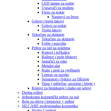
LED lampe za nokte
Usisavači za prašinu
Freze za nokte
Nastavci za frezu
Gelovi i trajni lakovi
Gelovi za nokte
Trajni lakovi
Tekućine za skidanje
Tekućine za skidanje
Folije i purcelin
Pribor za rad na noktima
Kistovi i točkalice
Rašpice i polir blokovi
Jastučići za ruke
Metalni alat
Ruke i prsti za vježbanje
Lepeze za uzorke
Separatori i četkice za čišćenje
Tipse ( mliječne, prozirne i bijele )
Kistovi za šminkanje i make-up setovi
Derma rolleri
Jednokratni kozmetički pribor za rad
Boja za obrve i trepavice + pribor
SILCARE profesionalna kozmetika
Hydro Comfort