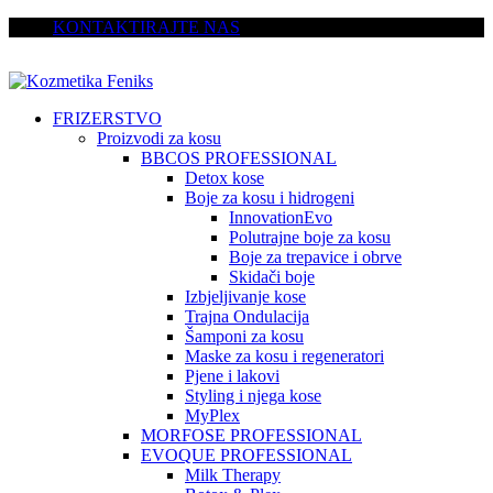
KONTAKTIRAJTE NAS
FRIZERSTVO
Proizvodi za kosu
BBCOS PROFESSIONAL
Detox kose
Boje za kosu i hidrogeni
InnovationEvo
Polutrajne boje za kosu
Boje za trepavice i obrve
Skidači boje
Izbjeljivanje kose
Trajna Ondulacija
Šamponi za kosu
Maske za kosu i regeneratori
Pjene i lakovi
Styling i njega kose
MyPlex
MORFOSE PROFESSIONAL
EVOQUE PROFESSIONAL
Milk Therapy