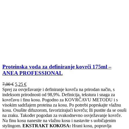
Proteinska voda za definiranje kovrči 175ml –
ANEA PROFESSIONAL
Izvorna
Trenutna
7,00
€
5,25
€
cijena
cijena
Sprej za osvježavanje i definiranje kovrča na prirodan način, s
bila
je:
indeksom prirodnosti od 98,9%. Definicija, tekstura i snaga za
je:
5,25 €.
kovrčavu i finu kosu. Pogodno za KOVRČAVU METODU i s
7,00 €.
visokim sadržajem proteina za kosu. Po potrebi poprskajte vlažnu
kosu. Osušite difuzorom, favorizirajući kovrču; Ili pustite da se osuši
na zraku. Također pogodan za svakodnevno osvježavanje kovrče.
Na finu kosu nanesite na vlažnu kosu i nastavite s uobičajenim
stylingom.
EKSTRAKT KOKOSA:
Hrani kosu, popravlja