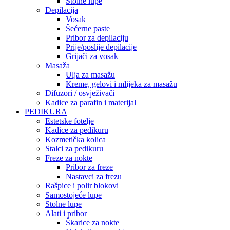
Stolne lupe
Depilacija
Vosak
Šećerne paste
Pribor za depilaciju
Prije/poslije depilacije
Grijači za vosak
Masaža
Ulja za masažu
Kreme, gelovi i mlijeka za masažu
Difuzori / osvježivači
Kadice za parafin i materijal
PEDIKURA
Estetske fotelje
Kadice za pedikuru
Kozmetička kolica
Stalci za pedikuru
Freze za nokte
Pribor za freze
Nastavci za frezu
Rašpice i polir blokovi
Samostojeće lupe
Stolne lupe
Alati i pribor
Škarice za nokte