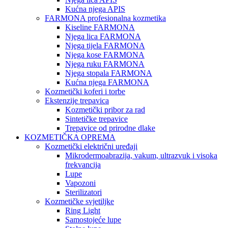
Kućna njega APIS
FARMONA profesionalna kozmetika
Kiseline FARMONA
Njega lica FARMONA
Njega tijela FARMONA
Njega kose FARMONA
Njega ruku FARMONA
Njega stopala FARMONA
Kućna njega FARMONA
Kozmetički koferi i torbe
Ekstenzije trepavica
Kozmetički pribor za rad
Sintetičke trepavice
Trepavice od prirodne dlake
KOZMETIČKA OPREMA
Kozmetički električni uređaji
Mikrodermoabrazija, vakum, ultrazvuk i visoka
frekvancija
Lupe
Vapozoni
Sterilizatori
Kozmetičke svjetiljke
Ring Light
Samostojeće lupe