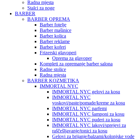
Radna mjesta
Stalci za noge
BARBER
BARBER OPREMA
Barber fotelje
Barber mašinice
Barber kolica
Barber reklame
Barber koferi
Frizerski glavoperi
Oprema za glavoper
Kompleti za opremanje barber salona
Radne stolice
Radna mjesta
BARBER KOZMETIKA
IMMORTAL NYC
IMMORTAL NYC gelovi za kosu
IMMORTAL NYC
voskovi/paste/pomade/kreme za kosu
IMMORTAL NYC parfemi
IMMORTAL NYC šamponi za kosu
IMMORTAL NYC puderi za kosu
IMMORTAL NYC lakovi/sprejevi za
raščešljavanje/tonici za kosu
Gelovi za brijanje/balzami/kolonjske vode