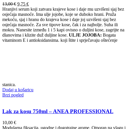
Izvorna
Trenutna
13,00
€
9,75
€
cijena
cijena
Hranjivi serum koji zatvara krajeve kose i daje mu uzvišeni sjaj bez
bila
je:
osjećaja masnoće. Ima ulje jojobe, koje se duboko hrani. Pruža
je:
9,75 €.
mekoću, sjaj i hranu do krajeva kose i daje joj uzvišeni sjaj bez
13,00 €.
osjećaja masnoće. Za sve tipove kose, čak i za najbolje. Suha ili
mokra. Nanesite između 1 i 5 kapi ovisno o duljini kose, zagrijte na
dlanovima i klizite duž duljine kose.
ULJE JOJOBA:
Bogata
vitaminom E i antioksidansima. koji štite i sprječavaju oštećenje
stanica.
Dodaj u košaricu
Brzi pogled
Lak za kosu 750ml – ANEA PROFESSIONAL
10,00
€
Modularna fiksacija, ugodne i dugotrajne arome. Otporan na vlagu i