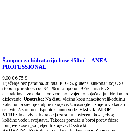
Šampon za hidrataciju kose 450ml – ANEA
PROFESSIONAL
Izvorna
Trenutna
9,00
€
6,75
€
cijena
cijena
Liječenje bez parafina, sulfata, PEG-S, glutena, silikona i boja. Sa
bila
je:
stopom prirodnosti od 94.1% u šamponu i 97% u maski. S
je:
6,75 €.
ekstraktima avokada i aloe vere, koji zajedno pojačavaju hidratantno
9,00 €.
djelovanje.
Upotreba:
Na čistu, vlažnu kosu nanesite velikodušnu
količinu na srednje duljine i krajeve. Umasirajte u smjeru vlakana i
ostavite 2-3 minute. Isperite s puno vode.
Ekstrakt ALOE
VERE:
Intenzivna hidratacija za suhu i oštećenu kosu, zbog
količine vode i svojstava. Također pomaže u borbi protiv frizza,
lomljive kose i podijeljenih krajeva.
Ekstrakt
AVOKADA:
Restrukturira vlakna i krajeve kose. Zbog svog