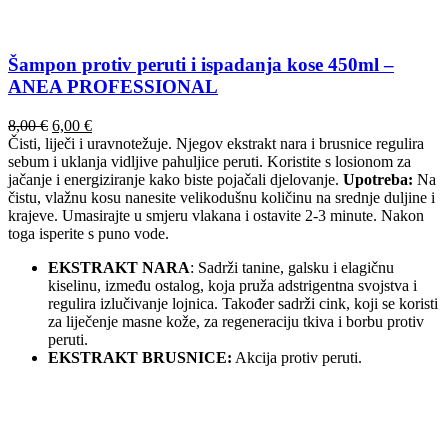
Šampon protiv peruti i ispadanja kose 450ml –
ANEA PROFESSIONAL
Izvorna
Trenutna
8,00
€
6,00
€
cijena
cijena
Čisti, liječi i uravnotežuje. Njegov ekstrakt nara i brusnice regulira
bila
je:
sebum i uklanja vidljive pahuljice peruti. Koristite s losionom za
je:
6,00 €.
jačanje i energiziranje kako biste pojačali djelovanje.
Upotreba:
Na
8,00 €.
čistu, vlažnu kosu nanesite velikodušnu količinu na srednje duljine i
krajeve. Umasirajte u smjeru vlakana i ostavite 2-3 minute. Nakon
toga isperite s puno vode.
EKSTRAKT NARA
: Sadrži tanine, galsku i elagičnu
kiselinu, između ostalog, koja pruža adstrigentna svojstva i
regulira izlučivanje lojnica. Također sadrži cink, koji se koristi
za liječenje masne kože, za regeneraciju tkiva i borbu protiv
peruti.
EKSTRAKT BRUSNICE:
Akcija protiv peruti.