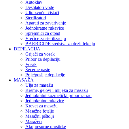
Autoklav
Destilatori vode
Ultrazvučni čistači
Sterilizatori
Aparati za zavarivanje
Jednokratne rukavice
Spremnici za otpad
Vrećice za sterilizaciju
BARBICIDE sredstva za dezinfekciju
DEPILACIJA
Grijači za vosak
Pribor za depilaciju
Vosak
Šećerne paste
Prije/poslije depilacije
MASAŽA
Ulja za masažu
Kreme, gelovi i mlijeka za masažu
Jednokratni kozmetički pribor za rad
Jednokratne rukavice
Krevet za masažu
Masažne fotelje
Masažni pištolji
Masažeri
Akupresurne prostirke