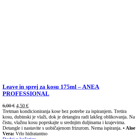
Leave in sprej za kosu 175ml – ANEA
PROFESSIONAL
Izvorna
Trenutna
6,00
€
4,50
€
cijena
cijena
Tretman kondicioniranja kose bez potrebe za ispiranjem. Tretira
bila
je:
kosu, dubinski je vlaži, dok je detangira radi lakšeg oblikovanja. Na
je:
4,50 €.
čistu, vlažnu kosu poprskajte u srednjim duljinama i krajevima.
6,00 €.
Detangle i nastavite s uobičajenom frizurom. Nema ispiranja.
• Aloe
Vera:
Vrlo hidratantno