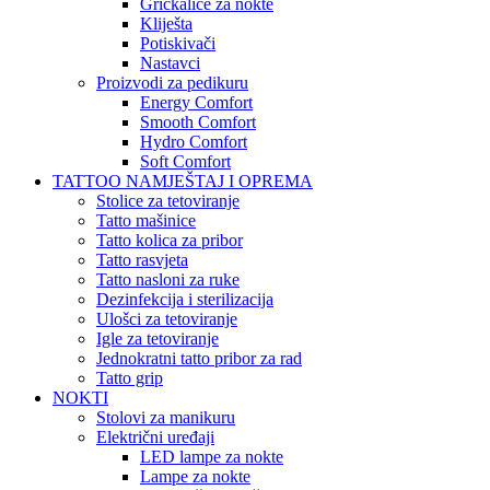
Grickalice za nokte
Kliješta
Potiskivači
Nastavci
Proizvodi za pedikuru
Energy Comfort
Smooth Comfort
Hydro Comfort
Soft Comfort
TATTOO NAMJEŠTAJ I OPREMA
Stolice za tetoviranje
Tatto mašinice
Tatto kolica za pribor
Tatto rasvjeta
Tatto nasloni za ruke
Dezinfekcija i sterilizacija
Ulošci za tetoviranje
Igle za tetoviranje
Jednokratni tatto pribor za rad
Tatto grip
NOKTI
Stolovi za manikuru
Električni uređaji
LED lampe za nokte
Lampe za nokte