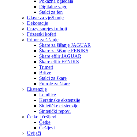
Pokazna ogledala
Digitalne vage
Stalci za fen
Glave za vježbanje
Dekoracije
Crazy sprejevi u boji
Frizerski koferi
Pribor za šišanje
Škare za šišanje JAGUAR
Škare za šišanje FENIKS
Škare efilir JAGUAR
Škare efilir FENIKS
Trimeri
Britve
Stalci za škare
Futrole za škare
Ekstenzije
Lemilice
Keratinske ekstenzije
Sintetičke ekstenzije
Sintetički repovi
Četke i češljevi
Četke
Češljevi
Uvijači