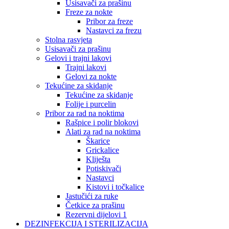
Usisavači za prašinu
Freze za nokte
Pribor za freze
Nastavci za frezu
Stolna rasvjeta
Usisavači za prašinu
Gelovi i trajni lakovi
Trajni lakovi
Gelovi za nokte
Tekućine za skidanje
Tekućine za skidanje
Folije i purcelin
Pribor za rad na noktima
Rašpice i polir blokovi
Alati za rad na noktima
Škarice
Grickalice
Kliješta
Potiskivači
Nastavci
Kistovi i točkalice
Jastučići za ruke
Četkice za prašinu
Rezervni dijelovi 1
DEZINFEKCIJA I STERILIZACIJA