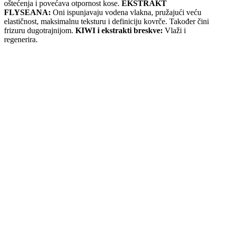
oštećenja i povećava otpornost kose.
EKSTRAKT
FLYSEANA:
Oni ispunjavaju vodena vlakna, pružajući veću
elastičnost, maksimalnu teksturu i definiciju kovrče. Također čini
frizuru dugotrajnijom.
KIWI i ekstrakti breskve:
Vlaži i
regenerira.