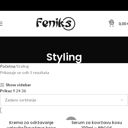
0
0,00
Styling
Početna
Styling
Prikazuje se svih 5 rezultata
Show sidebar
Prikaz
9
24
36
Krema za održavanje
Serum za kovrčavu kosu
-30%