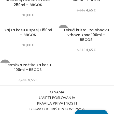
valovite/kovrčave kose
100ml – BBCOS
250ml – BBCOS
4,65
€
6,64
€
10,00
€
Sjaj za kosu u spreju 150ml
Tekući kristali za obnovu
-30%
– BBCOS
vrhova kose 100ml –
BBCOS
10,00
€
4,65
€
6,64
€
Termička zaštita za kosu
-30%
100ml – BBCOS
4,65
€
6,64
€
O NAMA
UVJETI POSLOVANJA
PRAVILA PRIVATNOSTI
IZJAVA O KORIŠTENJU WSPAY-A