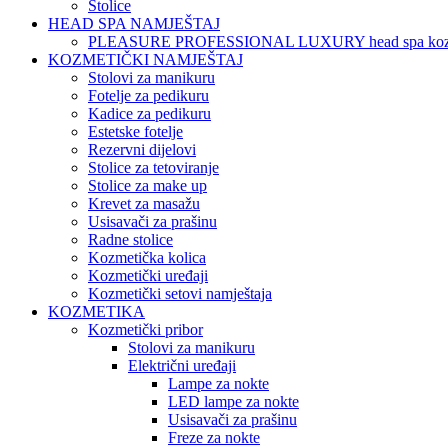
Stolice
HEAD SPA NAMJEŠTAJ
PLEASURE PROFESSIONAL LUXURY head spa koz
KOZMETIČKI NAMJEŠTAJ
Stolovi za manikuru
Fotelje za pedikuru
Kadice za pedikuru
Estetske fotelje
Rezervni dijelovi
Stolice za tetoviranje
Stolice za make up
Krevet za masažu
Usisavači za prašinu
Radne stolice
Kozmetička kolica
Kozmetički uređaji
Kozmetički setovi namještaja
KOZMETIKA
Kozmetički pribor
Stolovi za manikuru
Električni uređaji
Lampe za nokte
LED lampe za nokte
Usisavači za prašinu
Freze za nokte