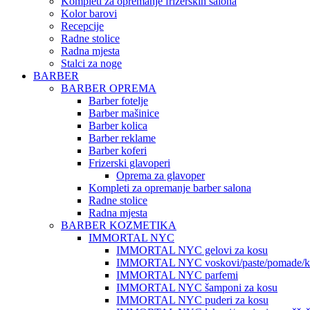
Kompleti za opremanje frizerskih salona
Kolor barovi
Recepcije
Radne stolice
Radna mjesta
Stalci za noge
BARBER
BARBER OPREMA
Barber fotelje
Barber mašinice
Barber kolica
Barber reklame
Barber koferi
Frizerski glavoperi
Oprema za glavoper
Kompleti za opremanje barber salona
Radne stolice
Radna mjesta
BARBER KOZMETIKA
IMMORTAL NYC
IMMORTAL NYC gelovi za kosu
IMMORTAL NYC voskovi/paste/pomade/kr
IMMORTAL NYC parfemi
IMMORTAL NYC šamponi za kosu
IMMORTAL NYC puderi za kosu