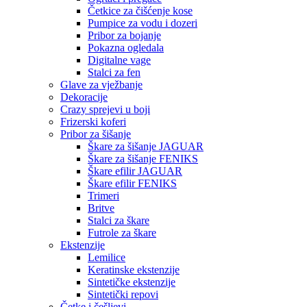
Četkice za čišćenje kose
Pumpice za vodu i dozeri
Pribor za bojanje
Pokazna ogledala
Digitalne vage
Stalci za fen
Glave za vježbanje
Dekoracije
Crazy sprejevi u boji
Frizerski koferi
Pribor za šišanje
Škare za šišanje JAGUAR
Škare za šišanje FENIKS
Škare efilir JAGUAR
Škare efilir FENIKS
Trimeri
Britve
Stalci za škare
Futrole za škare
Ekstenzije
Lemilice
Keratinske ekstenzije
Sintetičke ekstenzije
Sintetički repovi
Četke i češljevi