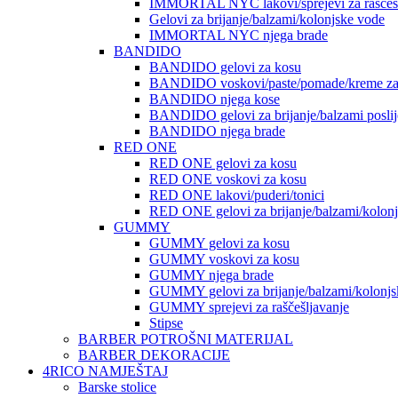
IMMORTAL NYC lakovi/sprejevi za raščešlj
Gelovi za brijanje/balzami/kolonjske vode
IMMORTAL NYC njega brade
BANDIDO
BANDIDO gelovi za kosu
BANDIDO voskovi/paste/pomade/kreme za
BANDIDO njega kose
BANDIDO gelovi za brijanje/balzami poslije
BANDIDO njega brade
RED ONE
RED ONE gelovi za kosu
RED ONE voskovi za kosu
RED ONE lakovi/puderi/tonici
RED ONE gelovi za brijanje/balzami/kolon
GUMMY
GUMMY gelovi za kosu
GUMMY voskovi za kosu
GUMMY njega brade
GUMMY gelovi za brijanje/balzami/kolonjs
GUMMY sprejevi za raščešljavanje
Stipse
BARBER POTROŠNI MATERIJAL
BARBER DEKORACIJE
4RICO NAMJEŠTAJ
Barske stolice