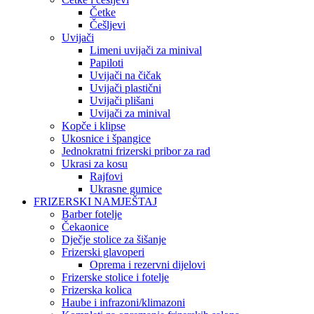
Četke
Češljevi
Uvijači
Limeni uvijači za minival
Papiloti
Uvijači na čičak
Uvijači plastični
Uvijači plišani
Uvijači za minival
Kopče i klipse
Ukosnice i špangice
Jednokratni frizerski pribor za rad
Ukrasi za kosu
Rajfovi
Ukrasne gumice
FRIZERSKI NAMJEŠTAJ
Barber fotelje
Čekaonice
Dječje stolice za šišanje
Frizerski glavoperi
Oprema i rezervni dijelovi
Frizerske stolice i fotelje
Frizerska kolica
Haube i infrazoni/klimazoni