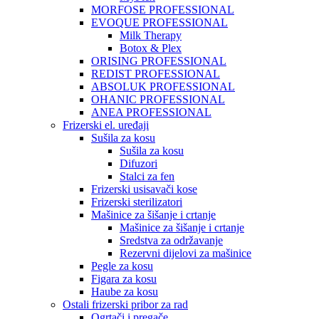
MORFOSE PROFESSIONAL
EVOQUE PROFESSIONAL
Milk Therapy
Botox & Plex
ORISING PROFESSIONAL
REDIST PROFESSIONAL
ABSOLUK PROFESSIONAL
OHANIC PROFESSIONAL
ANEA PROFESSIONAL
Frizerski el. uređaji
Sušila za kosu
Sušila za kosu
Difuzori
Stalci za fen
Frizerski usisavači kose
Frizerski sterilizatori
Mašinice za šišanje i crtanje
Mašinice za šišanje i crtanje
Sredstva za održavanje
Rezervni dijelovi za mašinice
Pegle za kosu
Figara za kosu
Haube za kosu
Ostali frizerski pribor za rad
Ogrtači i pregače