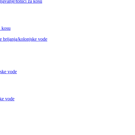
avanje/tonici za kosu
 kosu
 brijanja/kolonjske vode
jske vode
ke vode