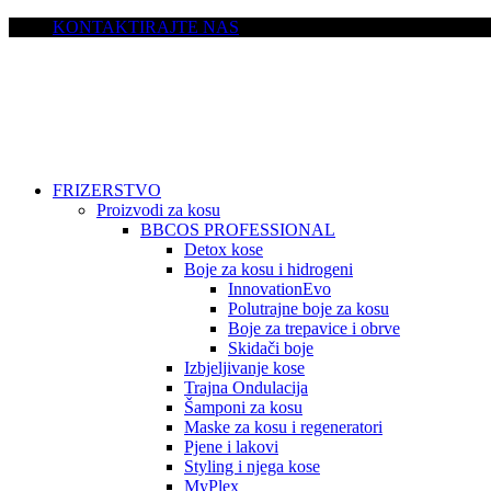
KONTAKTIRAJTE NAS
FRIZERSTVO
Proizvodi za kosu
BBCOS PROFESSIONAL
Detox kose
Boje za kosu i hidrogeni
InnovationEvo
Polutrajne boje za kosu
Boje za trepavice i obrve
Skidači boje
Izbjeljivanje kose
Trajna Ondulacija
Šamponi za kosu
Maske za kosu i regeneratori
Pjene i lakovi
Styling i njega kose
MyPlex