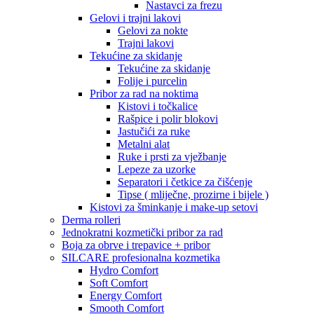
Nastavci za frezu
Gelovi i trajni lakovi
Gelovi za nokte
Trajni lakovi
Tekućine za skidanje
Tekućine za skidanje
Folije i purcelin
Pribor za rad na noktima
Kistovi i točkalice
Rašpice i polir blokovi
Jastučići za ruke
Metalni alat
Ruke i prsti za vježbanje
Lepeze za uzorke
Separatori i četkice za čišćenje
Tipse ( mliječne, prozirne i bijele )
Kistovi za šminkanje i make-up setovi
Derma rolleri
Jednokratni kozmetički pribor za rad
Boja za obrve i trepavice + pribor
SILCARE profesionalna kozmetika
Hydro Comfort
Soft Comfort
Energy Comfort
Smooth Comfort