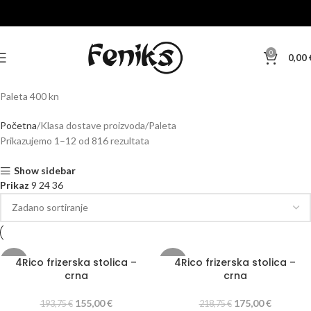
0
0,00
Paleta 400 kn
Početna
Klasa dostave proizvoda
Paleta
Prikazujemo 1–12 od 816 rezultata
Show sidebar
Prikaz
9
24
36
4Rico frizerska stolica –
4Rico frizerska stolica –
-20%
-20%
crna
crna
155,00
€
175,00
€
193,75
€
218,75
€