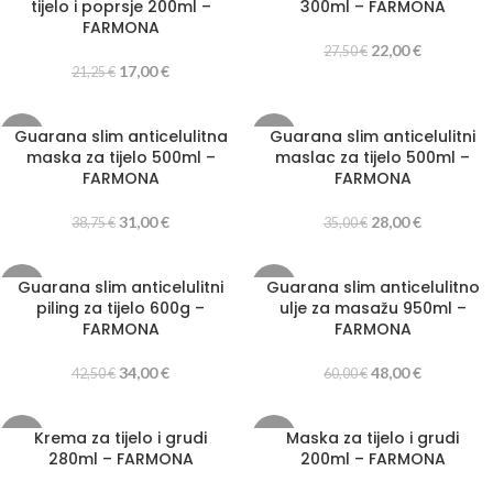
tijelo i poprsje 200ml –
300ml – FARMONA
FARMONA
22,00
€
27,50
€
17,00
€
21,25
€
Guarana slim anticelulitna
Guarana slim anticelulitni
-20%
-20%
maska za tijelo 500ml –
maslac za tijelo 500ml –
FARMONA
FARMONA
31,00
€
28,00
€
38,75
€
35,00
€
Guarana slim anticelulitni
Guarana slim anticelulitno
-20%
-20%
piling za tijelo 600g –
ulje za masažu 950ml –
FARMONA
FARMONA
34,00
€
48,00
€
42,50
€
60,00
€
Krema za tijelo i grudi
Maska za tijelo i grudi
-20%
-20%
280ml – FARMONA
200ml – FARMONA