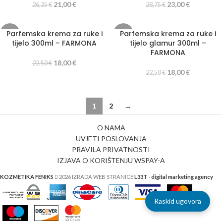
21,00
€
23,00
€
26,25
€
28,75
€
Parfemska krema za ruke i
Parfemska krema za ruke i
-20%
-20%
tijelo 300ml – FARMONA
tijelo glamur 300ml –
FARMONA
18,00
€
22,50
€
18,00
€
22,50
€
1
2
→
O NAMA
UVJETI POSLOVANJA
PRAVILA PRIVATNOSTI
IZJAVA O KORIŠTENJU WSPAY-A
KOZMETIKA FENIKS
2026 IZRADA WEB STRANICE
L33T - digital marketing agency
Raskid ugovora