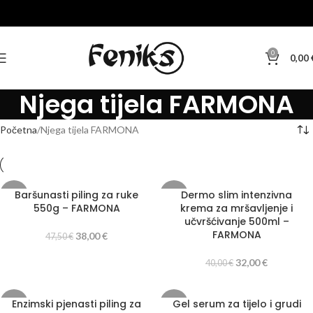
0
0,00
Njega tijela FARMONA
Početna
Njega tijela FARMONA
Baršunasti piling za ruke
Dermo slim intenzivna
-20%
-20%
550g – FARMONA
krema za mršavljenje i
učvršćivanje 500ml –
FARMONA
38,00
€
47,50
€
32,00
€
40,00
€
Enzimski pjenasti piling za
Gel serum za tijelo i grudi
-20%
-20%