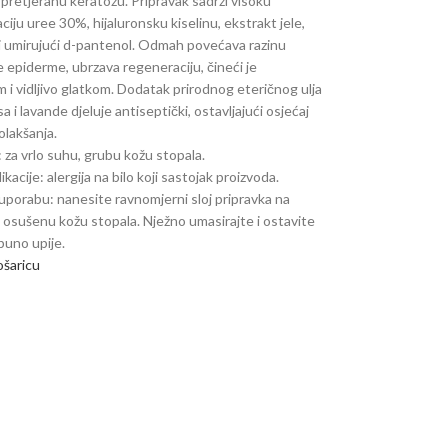
 pretjeranu keratozu. Pripravak sadrži visoku
iju uree 30%, hijaluronsku kiselinu, ekstrakt jele,
 i umirujući d-pantenol. Odmah povećava razinu
e epiderme, ubrzava regeneraciju, čineći je
 i vidljivo glatkom. Dodatak prirodnog eteričnog ulja
a i lavande djeluje antiseptički, ostavljajući osjećaj
lakšanja.
: za vrlo suhu, grubu kožu stopala.
kacije: alergija na bilo koji sastojak proizvoda.
uporabu: nanesite ravnomjerni sloj pripravka na
i osušenu kožu stopala. Nježno umasirajte i ostavite
puno upije.
ošaricu