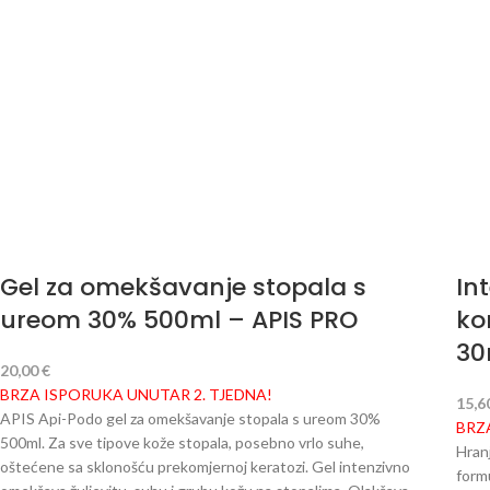
Gel za omekšavanje stopala s
In
ureom 30% 500ml – APIS PRO
ko
30
20,00
€
BRZA ISPORUKA UNUTAR 2. TJEDNA!
15,6
APIS Api-Podo gel za omekšavanje stopala s ureom 30%
BRZ
500ml. Za sve tipove kože stopala, posebno vrlo suhe,
Hran
oštećene sa sklonošću prekomjernoj keratozi. Gel intenzivno
formu