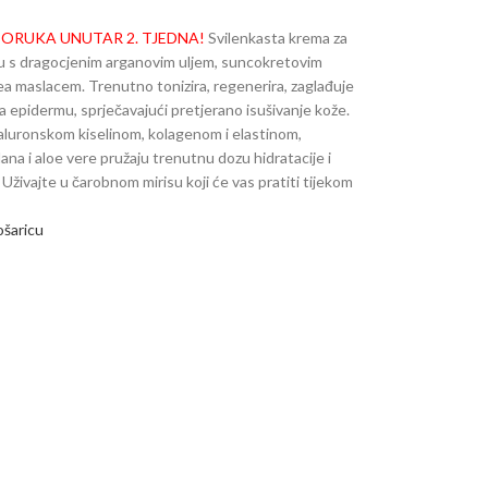
PORUKA UNUTAR 2. TJEDNA!
Svilenkasta krema za
u s dragocjenim arganovim uljem, suncokretovim
ea maslacem. Trenutno tonizira, regenerira, zaglađuje
a epidermu, sprječavajući pretjerano isušivanje kože.
jaluronskom kiselinom, kolagenom i elastinom,
lana i aloe vere pružaju trenutnu dozu hidratacije i
Uživajte u čarobnom mirisu koji će vas pratiti tijekom
ošaricu