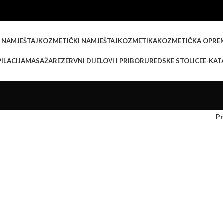
 NAMJEŠTAJ
KOZMETIČKI NAMJEŠTAJ
KOZMETIKA
KOZMETIČKA OPRE
ILACIJA
MASAŽA
REZERVNI DIJELOVI I PRIBOR
UREDSKE STOLICE
E-KAT
Pr