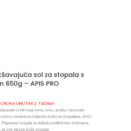
avajuća sol za stopala s
m 650g – APIS PRO
PORUKA UNUTAR 2. TJEDNA!
 minerale iz Mrtvog mora, ureu, arniku i ekstrakt
vršeno omekšava žuljevitu kožu na stopalima, čisti i
. Priprema stopala za daljnje pedikerske tretmane.
: za sve tipove kože stopala.