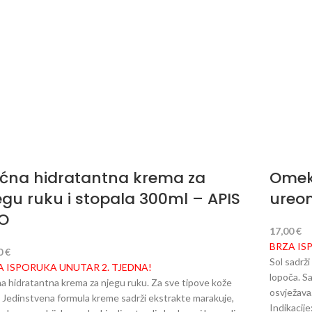
ćna hidratantna krema za
Omekš
egu ruku i stopala 300ml – APIS
ureo
O
17,00
€
BRZA IS
0
€
Sol sadrži
A ISPORUKA UNUTAR 2. TJEDNA!
lopoča. Sa
a hidratantna krema za njegu ruku. Za sve tipove kože
osvježava
. Jedinstvena formula kreme sadrži ekstrakte marakuje,
Indikacije