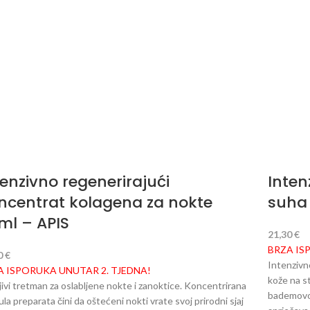
tenzivno regenerirajući
Inten
ncentrat kolagena za nokte
suha 
ml – APIS
21,30
€
BRZA IS
0
€
Intenzivn
A ISPORUKA UNUTAR 2. TJEDNA!
kože na st
jivi tretman za oslabljene nokte i zanoktice. Koncentrirana
bademovog
la preparata čini da oštećeni nokti vrate svoj prirodni sjaj