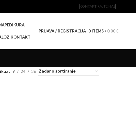
KONTAKTIRAJTE NAS
MA
PEDIKURA
PRIJAVA / REGISTRACIJA
0
ITEMS
/
0,00
€
ALOZI
KONTAKT
ikaz
9
24
36