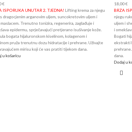
0
€
18,00
€
A ISPORUKA UNUTAR 2. TJEDNA!
Lifting krema za njegu
BRZA IS
 s dragocjenim arganovim uljem, suncokretovim uljem i
njegu ruk
 maslacem. Trenutno tonizira, regenerira, zaglađuje i
uljem i sh
šava epidermu, sprječavajući pretjerano isušivanje kože.
i omekšav
ula bogata hijaluronskom kiselinom, kolagenom i
Bogati hi
tinom pruža trenutnu dozu hidratacije i prehrane. Uživajte
ekstrakti 
ravajućem mirisu koji će vas pratiti tijekom dana.
prehrane. 
j u košaricu
dana.
Dodaj u k