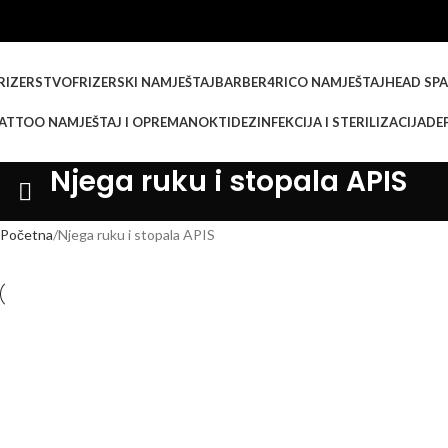
RIZERSTVO
FRIZERSKI NAMJEŠTAJ
BARBER
4RICO NAMJEŠTAJ
HEAD SPA
ATTOO NAMJEŠTAJ I OPREMA
NOKTI
DEZINFEKCIJA I STERILIZACIJA
DEP
Njega ruku i stopala APIS
Početna
Njega ruku i stopala APIS