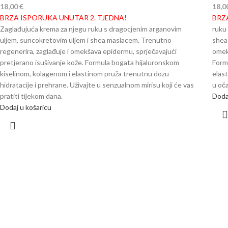
18,00
€
18,0
BRZA ISPORUKA UNUTAR 2. TJEDNA!
BRZ
Zaglađujuća krema za njegu ruku s dragocjenim arganovim
ruku
uljem, suncokretovim uljem i shea maslacem. Trenutno
shea
regenerira, zaglađuje i omekšava epidermu, sprječavajući
omek
pretjerano isušivanje kože. Formula bogata hijaluronskom
Form
kiselinom, kolagenom i elastinom pruža trenutnu dozu
elas
hidratacije i prehrane. Uživajte u senzualnom mirisu koji će vas
u oča
pratiti tijekom dana.
Doda
Dodaj u košaricu