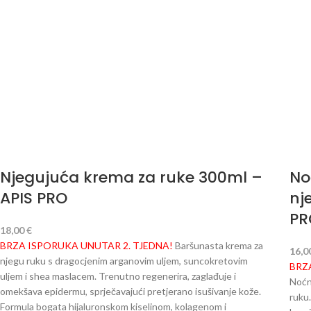
Njegujuća krema za ruke 300ml –
No
APIS PRO
nj
PR
18,00
€
BRZA ISPORUKA UNUTAR 2. TJEDNA!
Baršunasta krema za
16,0
njegu ruku s dragocjenim arganovim uljem, suncokretovim
BRZ
uljem i shea maslacem. Trenutno regenerira, zaglađuje i
Noćn
omekšava epidermu, sprječavajući pretjerano isušivanje kože.
ruku
Formula bogata hijaluronskom kiselinom, kolagenom i