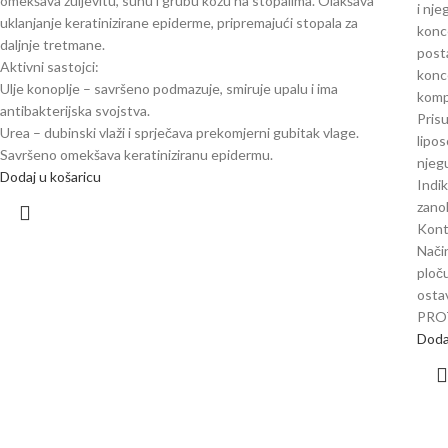
omekšava žuljevitu, suhu i grubu kožu na stopalima. Olakšava
i nje
uklanjanje keratinizirane epiderme, pripremajući stopala za
konce
daljnje tretmane.
post
Aktivni sastojci:
konc
Ulje konoplje – savršeno podmazuje, smiruje upalu i ima
kompl
antibakterijska svojstva.
Prisu
Urea – dubinski vlaži i sprječava prekomjerni gubitak vlage.
lipos
Savršeno omekšava keratiniziranu epidermu.
njeg
Dodaj u košaricu
Indik
zanok
Kontr
Nači
ploč
ostav
PRO
Doda