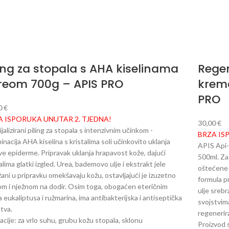
ling za stopala s AHA kiselinama
Regen
ureom 700g – APIS PRO
krema
PRO
0
€
A ISPORUKA UNUTAR 2. TJEDNA!
30,00
€
jalizirani piling za stopala s intenzivnim učinkom -
BRZA IS
nacija AHA kiselina s kristalima soli učinkovito uklanja
APIS Api-
ve epiderme. Pripravak uklanja hrapavost kože, dajući
500ml. Za
lima glatki izgled. Urea, bademovo ulje i ekstrakt jele
oštećene 
ani u pripravku omekšavaju kožu, ostavljajući je izuzetno
formula p
m i nježnom na dodir. Osim toga, obogaćen eteričnim
ulje srebr
a eukaliptusa i ružmarina, ima antibakterijska i antiseptička
svojstvima
tva.
regenerira
acije: za vrlo suhu, grubu kožu stopala, sklonu
Proizvod 