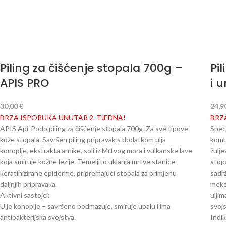
Piling za čišćenje stopala 700g –
Pi
APIS PRO
i 
30,00
€
24,9
BRZA ISPORUKA UNUTAR 2. TJEDNA!
BRZ
APIS Api-Podo piling za čišćenje stopala 700g .Za sve tipove
Speci
kože stopala. Savršen piling pripravak s dodatkom ulja
kombi
konoplje, ekstrakta arnike, soli iz Mrtvog mora i vulkanske lave
žulje
koja smiruje kožne lezije. Temeljito uklanja mrtve stanice
stopa
keratinizirane epiderme, pripremajući stopala za primjenu
sadrž
daljnjih pripravaka.
meko
Aktivni sastojci:
uljim
Ulje konoplje – savršeno podmazuje, smiruje upalu i ima
svojs
antibakterijska svojstva.
Indik