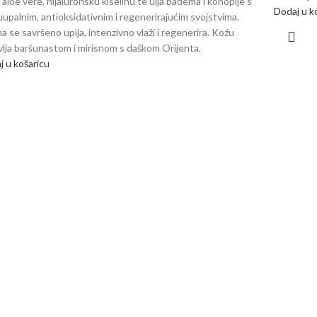
i aloe vere, hijaluronsku kiselinu te ulja badema i konoplje s
Dodaj u k
uupalnim, antioksidativnim i regenerirajućim svojstvima.
 se savršeno upija, intenzivno vlaži i regenerira. Kožu
vlja baršunastom i mirisnom s daškom Orijenta.
j u košaricu