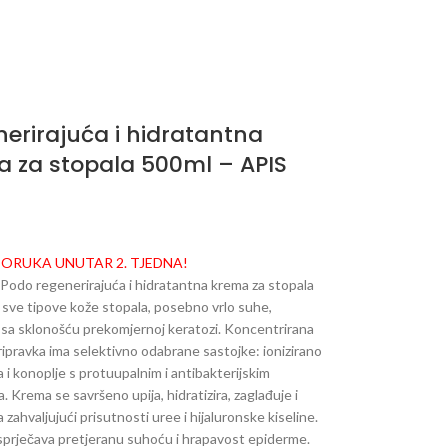
erirajuća i hidratantna
 za stopala 500ml – APIS
PORUKA UNUTAR 2. TJEDNA!
Podo regenerirajuća i hidratantna krema za stopala
 sve tipove kože stopala, posebno vrlo suhe,
sa sklonošću prekomjernoj keratozi.
Koncentrirana
ripravka ima selektivno odabrane sastojke: ionizirano
a i konoplje s protuupalnim i antibakterijskim
. Krema se savršeno upija, hidratizira, zaglađuje i
 zahvaljujući prisutnosti uree i hijaluronske kiseline.
sprječava pretjeranu suhoću i hrapavost epiderme.