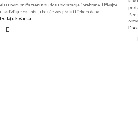
lana 
elastinom pruža trenutnu dozu hidratacije i prehrane. Uživajte
prot
u zadivljujućem mirisu koji će vas pratiti tijekom dana.
Krema
Dodaj u košaricu
osta
Doda