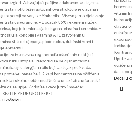
sprječava
govan izgled. Zahvaljujući pažljivo odabranim sastojcima
koncentrac
ntrata, nokti brže rastu, njihova struktura je ojačana i
vitamin E
aju otporniji na vanjske čimbenike. Višesmjerno djelovanje
hidratacij
entrata osigurano je: • Dodatak 85% regenerirajućeg
elastičnom
eksa, koji je kombinacija kolagena, elastina i ceramida. •
eukaliptus
tnost ulja konoplje i vitamina A i E zatvorenih u
ugodnog o
omima štiti od cijepanja ploče nokta, dubinski hrani i
Indikacije
uje epidermu.
Kontraindi
acije: za intenzivnu regeneraciju oštećenih noktiju i
Upute za 
tica ruku i stopala. Preporučuje se dijabetičarima.
očišćenu 
aindikacije: alergija na bilo koji sastojak proizvoda.
da se pot
n upotrebe: nanesite 1-2 kapi koncentrata na očišćenu
Dodaj u k
u nokta i okolnu epidermu. Nježno umasirajte pripravak i
ite da se upije. Koristite svako jutro i navečer.
TRESITE PRIJE UPOTREBE!
j u košaricu