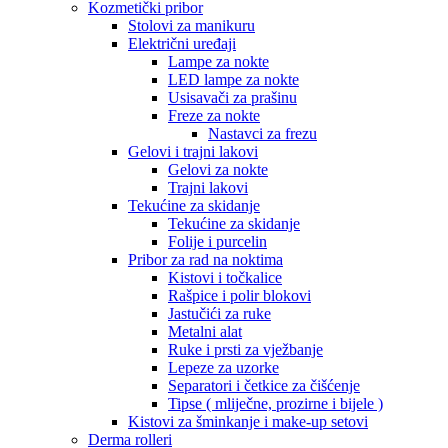
Kozmetički pribor
Stolovi za manikuru
Električni uređaji
Lampe za nokte
LED lampe za nokte
Usisavači za prašinu
Freze za nokte
Nastavci za frezu
Gelovi i trajni lakovi
Gelovi za nokte
Trajni lakovi
Tekućine za skidanje
Tekućine za skidanje
Folije i purcelin
Pribor za rad na noktima
Kistovi i točkalice
Rašpice i polir blokovi
Jastučići za ruke
Metalni alat
Ruke i prsti za vježbanje
Lepeze za uzorke
Separatori i četkice za čišćenje
Tipse ( mliječne, prozirne i bijele )
Kistovi za šminkanje i make-up setovi
Derma rolleri