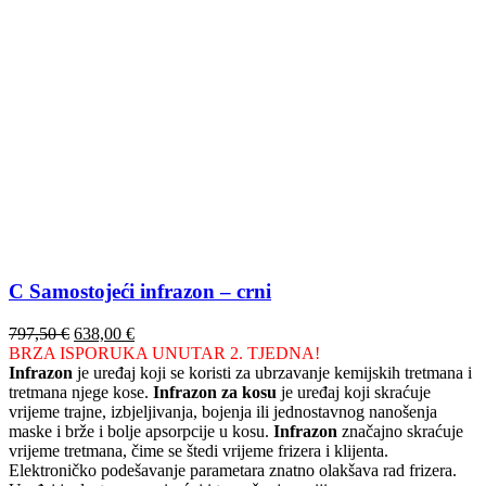
C Samostojeći infrazon – crni
Izvorna
Trenutna
797,50
€
638,00
€
cijena
cijena
BRZA ISPORUKA UNUTAR 2. TJEDNA!
bila
je:
Infrazon
je uređaj koji se koristi za ubrzavanje kemijskih tretmana i
je:
638,00 €.
tretmana njege kose.
Infrazon za kosu
je uređaj koji skraćuje
797,50 €.
vrijeme trajne, izbjeljivanja, bojenja ili jednostavnog nanošenja
maske i brže i bolje apsorpcije u kosu.
Infrazon
značajno skraćuje
vrijeme tretmana, čime se štedi vrijeme frizera i klijenta.
Elektroničko podešavanje parametara znatno olakšava rad frizera.