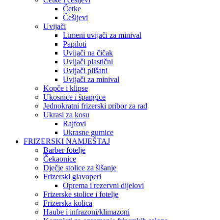
Četke
Češljevi
Uvijači
Limeni uvijači za minival
Papiloti
Uvijači na čičak
Uvijači plastični
Uvijači plišani
Uvijači za minival
Kopče i klipse
Ukosnice i špangice
Jednokratni frizerski pribor za rad
Ukrasi za kosu
Rajfovi
Ukrasne gumice
FRIZERSKI NAMJEŠTAJ
Barber fotelje
Čekaonice
Dječje stolice za šišanje
Frizerski glavoperi
Oprema i rezervni dijelovi
Frizerske stolice i fotelje
Frizerska kolica
Haube i infrazoni/klimazoni