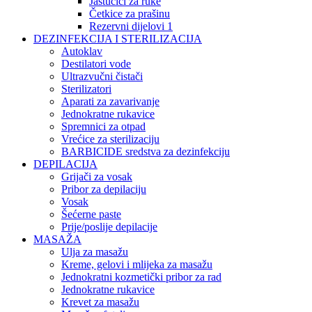
Jastučići za ruke
Četkice za prašinu
Rezervni dijelovi 1
DEZINFEKCIJA I STERILIZACIJA
Autoklav
Destilatori vode
Ultrazvučni čistači
Sterilizatori
Aparati za zavarivanje
Jednokratne rukavice
Spremnici za otpad
Vrećice za sterilizaciju
BARBICIDE sredstva za dezinfekciju
DEPILACIJA
Grijači za vosak
Pribor za depilaciju
Vosak
Šećerne paste
Prije/poslije depilacije
MASAŽA
Ulja za masažu
Kreme, gelovi i mlijeka za masažu
Jednokratni kozmetički pribor za rad
Jednokratne rukavice
Krevet za masažu