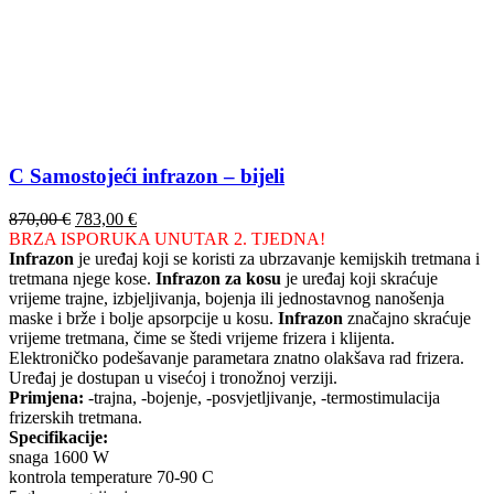
C Samostojeći infrazon – bijeli
Izvorna
Trenutna
870,00
€
783,00
€
cijena
cijena
BRZA ISPORUKA UNUTAR 2. TJEDNA!
bila
je:
Infrazon
je uređaj koji se koristi za ubrzavanje kemijskih tretmana i
je:
783,00 €.
tretmana njege kose.
Infrazon za kosu
je uređaj koji skraćuje
870,00 €.
vrijeme trajne, izbjeljivanja, bojenja ili jednostavnog nanošenja
maske i brže i bolje apsorpcije u kosu.
Infrazon
značajno skraćuje
vrijeme tretmana, čime se štedi vrijeme frizera i klijenta.
Elektroničko podešavanje parametara znatno olakšava rad frizera.
Uređaj je dostupan u visećoj i tronožnoj verziji.
Primjena:
-trajna, -bojenje, -posvjetljivanje, -termostimulacija
frizerskih tretmana.
Specifikacije:
snaga 1600 W
kontrola temperature 70-90 C