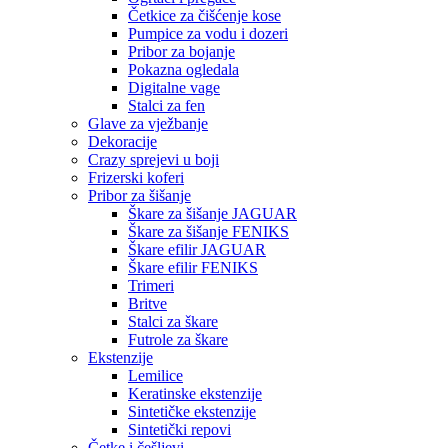
Četkice za čišćenje kose
Pumpice za vodu i dozeri
Pribor za bojanje
Pokazna ogledala
Digitalne vage
Stalci za fen
Glave za vježbanje
Dekoracije
Crazy sprejevi u boji
Frizerski koferi
Pribor za šišanje
Škare za šišanje JAGUAR
Škare za šišanje FENIKS
Škare efilir JAGUAR
Škare efilir FENIKS
Trimeri
Britve
Stalci za škare
Futrole za škare
Ekstenzije
Lemilice
Keratinske ekstenzije
Sintetičke ekstenzije
Sintetički repovi
Četke i češljevi