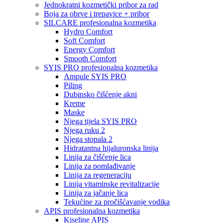
Jednokratni kozmetički pribor za rad
Boja za obrve i trepavice + pribor
SILCARE profesionalna kozmetika
Hydro Comfort
Soft Comfort
Energy Comfort
Smooth Comfort
SYIS PRO profesionalna kozmetika
Ampule SYIS PRO
Piling
Dubinsko čišćenje akni
Kreme
Maske
Njega tijela SYIS PRO
Njega ruku 2
Njega stopala 2
Hidratantna hijaluronska linija
Linija za čišćenje lica
Linija za pomlađivanje
Linija za regeneraciju
Linija vitaminske revitalizacije
Linija za jačanje lica
Tekućine za pročišćavanje vodika
APIS profesionalna kozmetika
Kiseline APIS