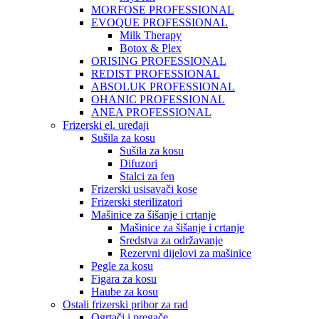
MORFOSE PROFESSIONAL
EVOQUE PROFESSIONAL
Milk Therapy
Botox & Plex
ORISING PROFESSIONAL
REDIST PROFESSIONAL
ABSOLUK PROFESSIONAL
OHANIC PROFESSIONAL
ANEA PROFESSIONAL
Frizerski el. uređaji
Sušila za kosu
Sušila za kosu
Difuzori
Stalci za fen
Frizerski usisavači kose
Frizerski sterilizatori
Mašinice za šišanje i crtanje
Mašinice za šišanje i crtanje
Sredstva za održavanje
Rezervni dijelovi za mašinice
Pegle za kosu
Figara za kosu
Haube za kosu
Ostali frizerski pribor za rad
Ogrtači i pregače