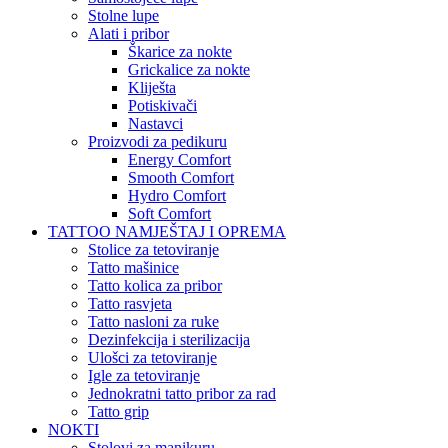
Stolne lupe
Alati i pribor
Škarice za nokte
Grickalice za nokte
Kliješta
Potiskivači
Nastavci
Proizvodi za pedikuru
Energy Comfort
Smooth Comfort
Hydro Comfort
Soft Comfort
TATTOO NAMJEŠTAJ I OPREMA
Stolice za tetoviranje
Tatto mašinice
Tatto kolica za pribor
Tatto rasvjeta
Tatto nasloni za ruke
Dezinfekcija i sterilizacija
Ulošci za tetoviranje
Igle za tetoviranje
Jednokratni tatto pribor za rad
Tatto grip
NOKTI
Stolovi za manikuru