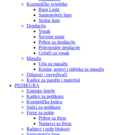
Kozmetičke svjetiljke
Ring Light
Samostojeće lupe
Stolne lupe
Depilacija
Vosak
Šećerne paste
Pribor za depilaciju
Prije/poslije depilacije
Grijači za vosak
Masaža
Ulja za masažu
Kreme, gelovi i mlijeka za masažu
Difuzori / osvježivači
Kadice za parafin i materijal
PEDIKURA
Estetske fotelje
Kadice za pedikuru
Kozmetička kolica
Stalci za pedikuru
Freze za nokte
Pribor za freze
Nastavci za frezu
Rašpice i polir blokovi
Samostojeće lupe