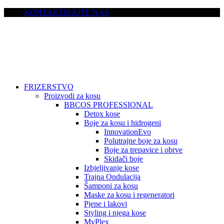
KONTAKTIRAJTE NAS
FRIZERSTVO
Proizvodi za kosu
BBCOS PROFESSIONAL
Detox kose
Boje za kosu i hidrogeni
InnovationEvo
Polutrajne boje za kosu
Boje za trepavice i obrve
Skidači boje
Izbjeljivanje kose
Trajna Ondulacija
Šamponi za kosu
Maske za kosu i regeneratori
Pjene i lakovi
Styling i njega kose
MyPlex