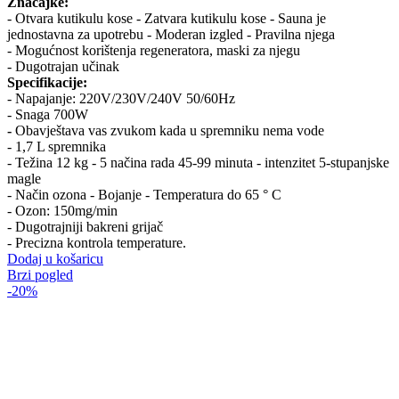
Značajke:
- Otvara kutikulu kose - Zatvara kutikulu kose - Sauna je
jednostavna za upotrebu - Moderan izgled - Pravilna njega
- Mogućnost korištenja regeneratora, maski za njegu
- Dugotrajan učinak
Specifikacije:
- Napajanje: 220V/230V/240V 50/60Hz
- Snaga 700W
-
Obavještava vas zvukom kada u spremniku nema vode
- 1,7 L spremnika
- Težina 12 kg - 5 načina rada 45-99 minuta - intenzitet 5-stupanjske
magle
- Način ozona - Bojanje - Temperatura do 65 ° C
- Ozon: 150mg/min
- Dugotrajniji bakreni grijač
- Precizna kontrola temperature.
Dodaj u košaricu
Brzi pogled
-20%