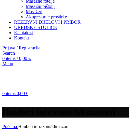
Masažne fotelje
Masažni pištolji
Masažeri
Akupresurne prostirke
REZERVNI DIJELOVI I PRIBOR
UREDSKE STOLICE
E-katalozi
Kontakt
Prijava / Registracija
Search
0
items
/
0,00
€
Menu
0
items
0,00
€
Haube i infrazoni/klimazoni
Početna
Haube i infrazoni/klimazoni