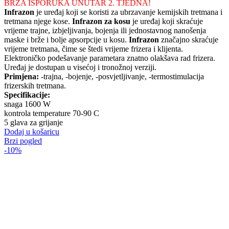
cijena
cijena
BRZA ISPORUKA UNUTAR 2. TJEDNA!
bila
je:
Infrazon
je uređaj koji se koristi za ubrzavanje kemijskih tretmana i
je:
619,00 €.
tretmana njege kose.
Infrazon za kosu
je uređaj koji skraćuje
773,75 €.
vrijeme trajne, izbjeljivanja, bojenja ili jednostavnog nanošenja
maske i brže i bolje apsorpcije u kosu.
Infrazon
značajno skraćuje
vrijeme tretmana, čime se štedi vrijeme frizera i klijenta.
Elektroničko podešavanje parametara znatno olakšava rad frizera.
Uređaj je dostupan u visećoj i tronožnoj verziji.
Primjena:
-trajna, -bojenje, -posvjetljivanje, -termostimulacija
frizerskih tretmana.
Specifikacije:
snaga 1600 W
kontrola temperature 70-90 C
5 glava za grijanje
Dodaj u košaricu
Brzi pogled
-10%