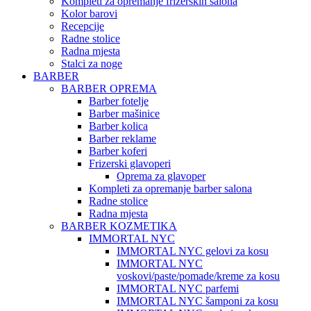
Kompleti za opremanje frizerskih salona
Kolor barovi
Recepcije
Radne stolice
Radna mjesta
Stalci za noge
BARBER
BARBER OPREMA
Barber fotelje
Barber mašinice
Barber kolica
Barber reklame
Barber koferi
Frizerski glavoperi
Oprema za glavoper
Kompleti za opremanje barber salona
Radne stolice
Radna mjesta
BARBER KOZMETIKA
IMMORTAL NYC
IMMORTAL NYC gelovi za kosu
IMMORTAL NYC
voskovi/paste/pomade/kreme za kosu
IMMORTAL NYC parfemi
IMMORTAL NYC šamponi za kosu