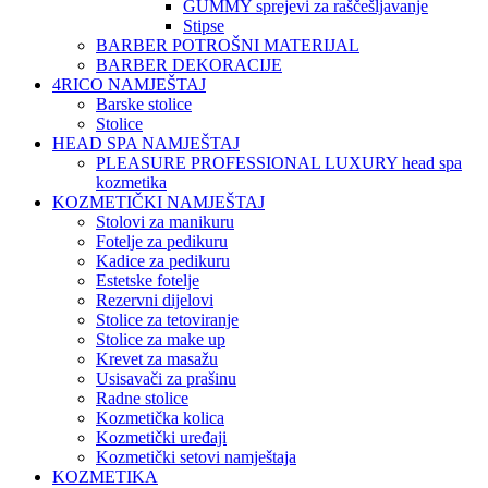
GUMMY sprejevi za raščešljavanje
Stipse
BARBER POTROŠNI MATERIJAL
BARBER DEKORACIJE
4RICO NAMJEŠTAJ
Barske stolice
Stolice
HEAD SPA NAMJEŠTAJ
PLEASURE PROFESSIONAL LUXURY head spa
kozmetika
KOZMETIČKI NAMJEŠTAJ
Stolovi za manikuru
Fotelje za pedikuru
Kadice za pedikuru
Estetske fotelje
Rezervni dijelovi
Stolice za tetoviranje
Stolice za make up
Krevet za masažu
Usisavači za prašinu
Radne stolice
Kozmetička kolica
Kozmetički uređaji
Kozmetički setovi namještaja
KOZMETIKA