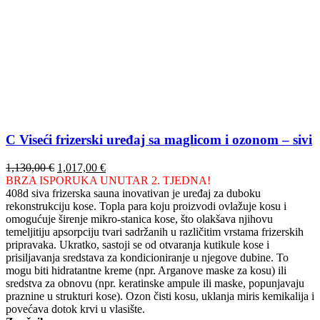
C Viseći frizerski uređaj sa maglicom i ozonom – sivi
Izvorna
Trenutna
1,130,00
€
1,017,00
€
cijena
cijena
BRZA ISPORUKA UNUTAR 2. TJEDNA!
bila
je:
408d siva frizerska sauna inovativan je uređaj za duboku
je:
1,017,00 €.
rekonstrukciju kose. Topla para koju proizvodi ovlažuje kosu i
1,130,00 €.
omogućuje širenje mikro-stanica kose, što olakšava njihovu
temeljitiju apsorpciju tvari sadržanih u različitim vrstama frizerskih
pripravaka. Ukratko, sastoji se od otvaranja kutikule kose i
prisiljavanja sredstava za kondicioniranje u njegove dubine. To
mogu biti hidratantne kreme (npr. Arganove maske za kosu) ili
sredstva za obnovu (npr. keratinske ampule ili maske, popunjavaju
praznine u strukturi kose). Ozon čisti kosu, uklanja miris kemikalija i
povećava dotok krvi u vlasište.