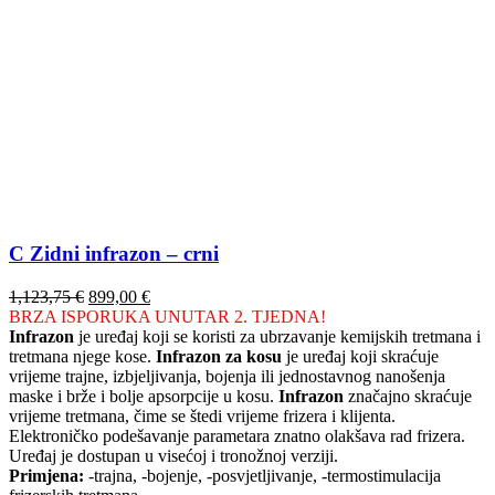
C Zidni infrazon – crni
Izvorna
Trenutna
1,123,75
€
899,00
€
cijena
cijena
BRZA ISPORUKA UNUTAR 2. TJEDNA!
bila
je:
Infrazon
je uređaj koji se koristi za ubrzavanje kemijskih tretmana i
je:
899,00 €.
tretmana njege kose.
Infrazon za kosu
je uređaj koji skraćuje
1,123,75 €.
vrijeme trajne, izbjeljivanja, bojenja ili jednostavnog nanošenja
maske i brže i bolje apsorpcije u kosu.
Infrazon
značajno skraćuje
vrijeme tretmana, čime se štedi vrijeme frizera i klijenta.
Elektroničko podešavanje parametara znatno olakšava rad frizera.
Uređaj je dostupan u visećoj i tronožnoj verziji.
Primjena:
-trajna, -bojenje, -posvjetljivanje, -termostimulacija