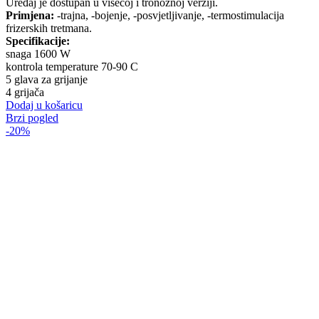
Uređaj je dostupan u visećoj i tronožnoj verziji.
Primjena:
-trajna, -bojenje, -posvjetljivanje, -termostimulacija
frizerskih tretmana.
Specifikacije:
snaga 1600 W
kontrola temperature 70-90 C
5 glava za grijanje
4 grijača
Dodaj u košaricu
Brzi pogled
-20%