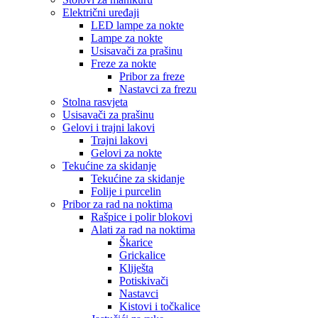
Električni uređaji
LED lampe za nokte
Lampe za nokte
Usisavači za prašinu
Freze za nokte
Pribor za freze
Nastavci za frezu
Stolna rasvjeta
Usisavači za prašinu
Gelovi i trajni lakovi
Trajni lakovi
Gelovi za nokte
Tekućine za skidanje
Tekućine za skidanje
Folije i purcelin
Pribor za rad na noktima
Rašpice i polir blokovi
Alati za rad na noktima
Škarice
Grickalice
Kliješta
Potiskivači
Nastavci
Kistovi i točkalice