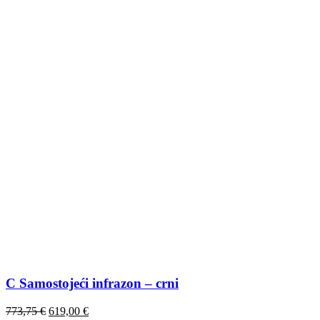
C Samostojeći infrazon – crni
Izvorna
Trenutna
773,75
€
619,00
€