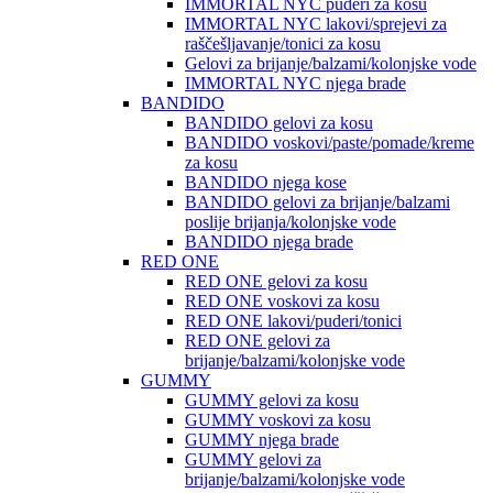
IMMORTAL NYC puderi za kosu
IMMORTAL NYC lakovi/sprejevi za
raščešljavanje/tonici za kosu
Gelovi za brijanje/balzami/kolonjske vode
IMMORTAL NYC njega brade
BANDIDO
BANDIDO gelovi za kosu
BANDIDO voskovi/paste/pomade/kreme
za kosu
BANDIDO njega kose
BANDIDO gelovi za brijanje/balzami
poslije brijanja/kolonjske vode
BANDIDO njega brade
RED ONE
RED ONE gelovi za kosu
RED ONE voskovi za kosu
RED ONE lakovi/puderi/tonici
RED ONE gelovi za
brijanje/balzami/kolonjske vode
GUMMY
GUMMY gelovi za kosu
GUMMY voskovi za kosu
GUMMY njega brade
GUMMY gelovi za
brijanje/balzami/kolonjske vode