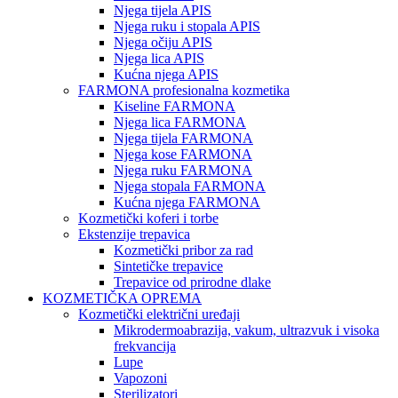
Njega tijela APIS
Njega ruku i stopala APIS
Njega očiju APIS
Njega lica APIS
Kućna njega APIS
FARMONA profesionalna kozmetika
Kiseline FARMONA
Njega lica FARMONA
Njega tijela FARMONA
Njega kose FARMONA
Njega ruku FARMONA
Njega stopala FARMONA
Kućna njega FARMONA
Kozmetički koferi i torbe
Ekstenzije trepavica
Kozmetički pribor za rad
Sintetičke trepavice
Trepavice od prirodne dlake
KOZMETIČKA OPREMA
Kozmetički električni uređaji
Mikrodermoabrazija, vakum, ultrazvuk i visoka
frekvancija
Lupe
Vapozoni
Sterilizatori