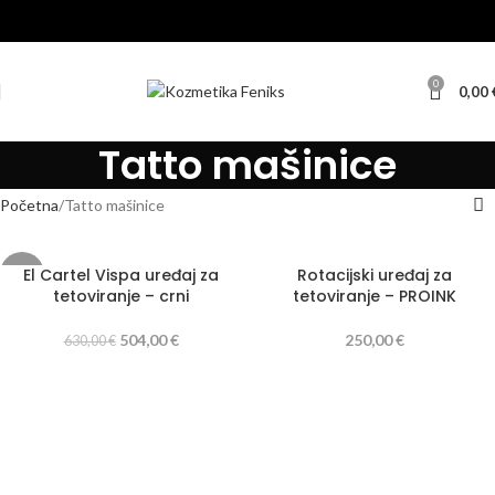
0
0,00
Tatto mašinice
Početna
Tatto mašinice
El Cartel Vispa uređaj za
Rotacijski uređaj za
-20%
tetoviranje – crni
tetoviranje – PROINK
504,00
€
250,00
€
630,00
€