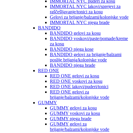
IMMORTAL NYC puderi za kosu
IMMORTAL NYC lakovi/sprejevi za
raščešljavanje/tonici za kosu
Gelovi za brijanje/balzami/kolonjske vode
IMMORTAL NYC njega brade
BANDIDO
BANDIDO gelovi za kosu
BANDIDO voskovi/paste/pomade/kreme
za kosu
BANDIDO njega kose
BANDIDO gelovi za brijanje/balzami
poslije brijanja/kolonjske vode
BANDIDO njega brade
RED ONE
RED ONE gelovi za kosu
RED ONE voskovi za kosu
RED ONE lakovi/puderi/tonici
RED ONE gelovi za
brijanje/balzami/kolonjske vode
GUMMY
GUMMY gelovi za kosu
GUMMY voskovi za kosu
GUMMY njega brade
GUMMY gelovi za
brijanje/balzami/kolonjske vode