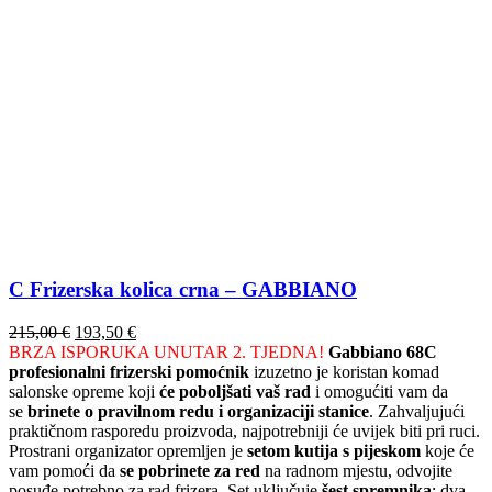
C Frizerska kolica crna – GABBIANO
Izvorna
Trenutna
215,00
€
193,50
€
cijena
cijena
BRZA ISPORUKA UNUTAR 2. TJEDNA!
Gabbiano 68C
bila
je:
profesionalni frizerski pomoćnik
izuzetno je koristan komad
je:
193,50 €.
salonske opreme koji
će poboljšati vaš rad
i omogućiti vam da
215,00 €.
se
brinete o pravilnom redu i organizaciji stanice
. Zahvaljujući
praktičnom rasporedu proizvoda, najpotrebniji će uvijek biti pri ruci.
Prostrani organizator opremljen je
setom kutija s pijeskom
koje će
vam pomoći da
se pobrinete za red
na radnom mjestu, odvojite
posuđe potrebno za rad frizera. Set uključuje
šest spremnika
: dva