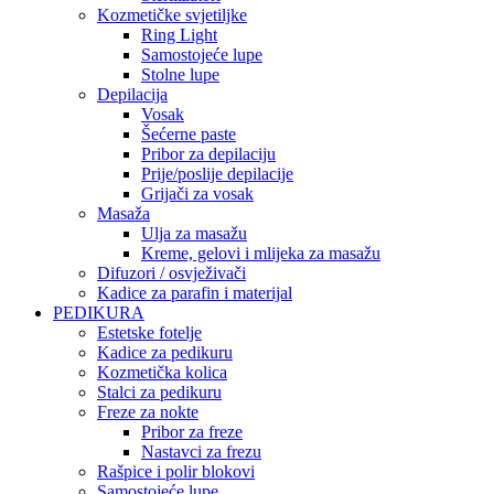
Kozmetičke svjetiljke
Ring Light
Samostojeće lupe
Stolne lupe
Depilacija
Vosak
Šećerne paste
Pribor za depilaciju
Prije/poslije depilacije
Grijači za vosak
Masaža
Ulja za masažu
Kreme, gelovi i mlijeka za masažu
Difuzori / osvježivači
Kadice za parafin i materijal
PEDIKURA
Estetske fotelje
Kadice za pedikuru
Kozmetička kolica
Stalci za pedikuru
Freze za nokte
Pribor za freze
Nastavci za frezu
Rašpice i polir blokovi
Samostojeće lupe