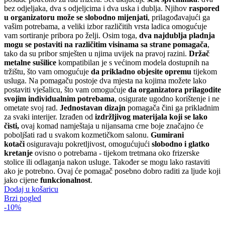
bez odjeljaka, dva s odjeljcima i dva uska i dublja. Njihov
raspored
u organizatoru može se slobodno mijenjati
, prilagođavajući ga
vašim potrebama, a veliki izbor različitih vrsta ladica omogućuje
vam sortiranje pribora po želji. Osim toga,
dva najdublja pladnja
mogu se postaviti na različitim visinama sa strane pomagača
,
tako da su pribor smješten u njima uvijek na pravoj razini.
Držač
metalne sušilice
kompatibilan je s većinom modela dostupnih na
tržištu, što vam omogućuje
da prikladno objesite opremu
tijekom
usluga. Na pomagaču postoje dva mjesta na kojima možete lako
postaviti vješalicu, što vam omogućuje
da organizatora prilagodite
svojim individualnim potrebama
, osigurate ugodno korištenje i ne
ometate svoj rad.
Jednostavan dizajn
pomagača čini ga prikladnim
za svaki interijer. Izrađen od
izdržljivog materijala koji se lako
čisti,
ovaj komad namještaja u nijansama crne boje značajno će
poboljšati rad u svakom kozmetičkom salonu.
Gumirani
kotači
osiguravaju pokretljivost, omogućujući
slobodno i glatko
kretanje
ovisno o potrebama - tijekom tretmana oko frizerske
stolice ili odlaganja nakon usluge. Također se mogu lako rastaviti
ako je potrebno. Ovaj će pomagač posebno dobro raditi za ljude koji
jako cijene
funkcionalnost
.
Dodaj u košaricu
Brzi pogled
-10%