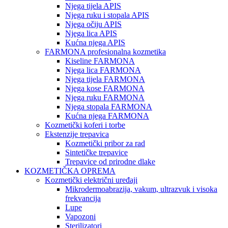
Njega tijela APIS
Njega ruku i stopala APIS
Njega očiju APIS
Njega lica APIS
Kućna njega APIS
FARMONA profesionalna kozmetika
Kiseline FARMONA
Njega lica FARMONA
Njega tijela FARMONA
Njega kose FARMONA
Njega ruku FARMONA
Njega stopala FARMONA
Kućna njega FARMONA
Kozmetički koferi i torbe
Ekstenzije trepavica
Kozmetički pribor za rad
Sintetičke trepavice
Trepavice od prirodne dlake
KOZMETIČKA OPREMA
Kozmetički električni uređaji
Mikrodermoabrazija, vakum, ultrazvuk i visoka
frekvancija
Lupe
Vapozoni
Sterilizatori