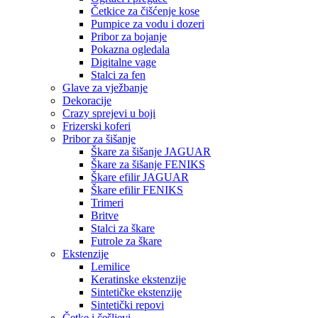
Četkice za čišćenje kose
Pumpice za vodu i dozeri
Pribor za bojanje
Pokazna ogledala
Digitalne vage
Stalci za fen
Glave za vježbanje
Dekoracije
Crazy sprejevi u boji
Frizerski koferi
Pribor za šišanje
Škare za šišanje JAGUAR
Škare za šišanje FENIKS
Škare efilir JAGUAR
Škare efilir FENIKS
Trimeri
Britve
Stalci za škare
Futrole za škare
Ekstenzije
Lemilice
Keratinske ekstenzije
Sintetičke ekstenzije
Sintetički repovi
Četke i češljevi