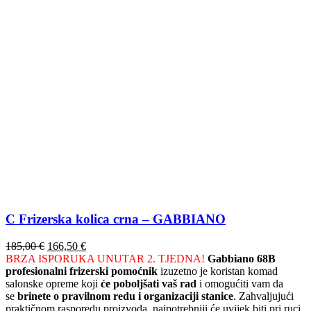
C Frizerska kolica crna – GABBIANO
Izvorna
Trenutna
185,00
€
166,50
€
cijena
cijena
BRZA ISPORUKA UNUTAR 2. TJEDNA!
Gabbiano 68B
bila
je:
profesionalni frizerski pomoćnik
izuzetno je koristan komad
je:
166,50 €.
salonske opreme koji
će poboljšati vaš rad
i omogućiti vam da
185,00 €.
se
brinete o pravilnom redu i organizaciji stanice
. Zahvaljujući
praktičnom rasporedu proizvoda, najpotrebniji će uvijek biti pri ruci.