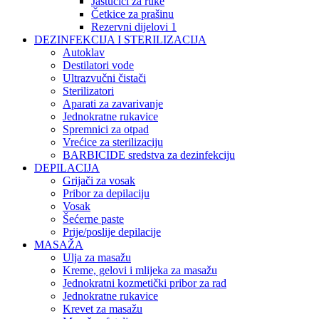
Jastučići za ruke
Četkice za prašinu
Rezervni dijelovi 1
DEZINFEKCIJA I STERILIZACIJA
Autoklav
Destilatori vode
Ultrazvučni čistači
Sterilizatori
Aparati za zavarivanje
Jednokratne rukavice
Spremnici za otpad
Vrećice za sterilizaciju
BARBICIDE sredstva za dezinfekciju
DEPILACIJA
Grijači za vosak
Pribor za depilaciju
Vosak
Šećerne paste
Prije/poslije depilacije
MASAŽA
Ulja za masažu
Kreme, gelovi i mlijeka za masažu
Jednokratni kozmetički pribor za rad
Jednokratne rukavice
Krevet za masažu