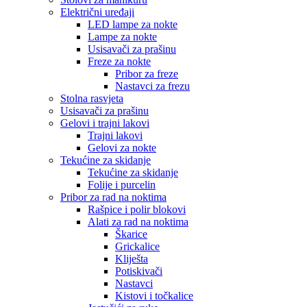
Električni uređaji
LED lampe za nokte
Lampe za nokte
Usisavači za prašinu
Freze za nokte
Pribor za freze
Nastavci za frezu
Stolna rasvjeta
Usisavači za prašinu
Gelovi i trajni lakovi
Trajni lakovi
Gelovi za nokte
Tekućine za skidanje
Tekućine za skidanje
Folije i purcelin
Pribor za rad na noktima
Rašpice i polir blokovi
Alati za rad na noktima
Škarice
Grickalice
Kliješta
Potiskivači
Nastavci
Kistovi i točkalice