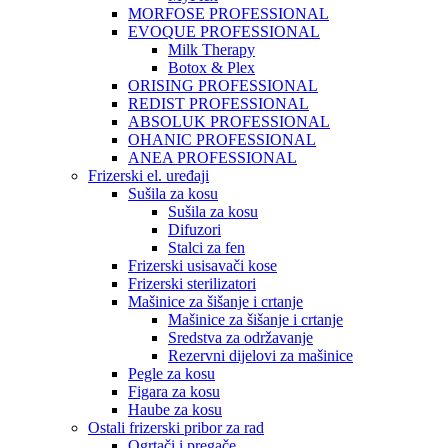
MORFOSE PROFESSIONAL
EVOQUE PROFESSIONAL
Milk Therapy
Botox & Plex
ORISING PROFESSIONAL
REDIST PROFESSIONAL
ABSOLUK PROFESSIONAL
OHANIC PROFESSIONAL
ANEA PROFESSIONAL
Frizerski el. uređaji
Sušila za kosu
Sušila za kosu
Difuzori
Stalci za fen
Frizerski usisavači kose
Frizerski sterilizatori
Mašinice za šišanje i crtanje
Mašinice za šišanje i crtanje
Sredstva za održavanje
Rezervni dijelovi za mašinice
Pegle za kosu
Figara za kosu
Haube za kosu
Ostali frizerski pribor za rad
Ogrtači i pregače