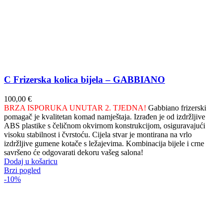
C Frizerska kolica bijela – GABBIANO
100,00
€
BRZA ISPORUKA UNUTAR 2. TJEDNA!
Gabbiano frizerski
pomagač je kvalitetan komad namještaja. Izrađen je od izdržljive
ABS plastike s čeličnom okvirnom konstrukcijom, osiguravajući
visoku stabilnost i čvrstoću. Cijela stvar je montirana na vrlo
izdržljive gumene kotače s ležajevima. Kombinacija bijele i crne
savršeno će odgovarati dekoru vašeg salona!
Dodaj u košaricu
Brzi pogled
-10%