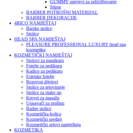
GUMMY sprejevi za raščešljavanje
Stipse
BARBER POTROŠNI MATERIJAL
BARBER DEKORACIJE
4RICO NAMJEŠTAJ
Barske stolice
Stolice
HEAD SPA NAMJEŠTAJ
PLEASURE PROFESSIONAL LUXURY head spa
kozmetika
KOZMETIČKI NAMJEŠTAJ
Stolovi za manikuru
Fotelje za pedikuru
Kadice za pedikuru
Estetske fotelje
Rezervni dijelovi
Stolice za tetoviranje
Stolice za make up
Krevet za masažu
Usisavači za prašinu
Radne stolice
Kozmetička kolica
Kozmetički uređaji
Kozmetički setovi namještaja
KOZMETIKA