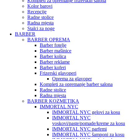
Kompleti za opremanje frizerskih salona
Kolor barovi
Recepcije
Radne stolice
Radna mjesta
Stalci za noge
BARBER
BARBER OPREMA
Barber fotelje
Barber mašinice
Barber kolica
Barber reklame
Barber koferi
Frizerski glavoperi
Oprema za glavoper
Kompleti za opremanje barber salona
Radne stolice
Radna mjesta
BARBER KOZMETIKA
IMMORTAL NYC
IMMORTAL NYC gelovi za kosu
IMMORTAL NYC
voskovi/paste/pomade/kreme za kosu
IMMORTAL NYC parfemi
IMMORTAL NYC šamponi za kosu