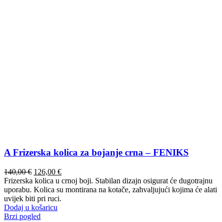
A Frizerska kolica za bojanje crna – FENIKS
Izvorna
Trenutna
140,00
€
126,00
€
cijena
cijena
Frizerska kolica u crnoj boji. Stabilan dizajn osigurat će dugotrajnu
bila
je:
uporabu. Kolica su montirana na kotače, zahvaljujući kojima će alati
je:
126,00 €.
uvijek biti pri ruci.
140,00 €.
Dodaj u košaricu
Brzi pogled