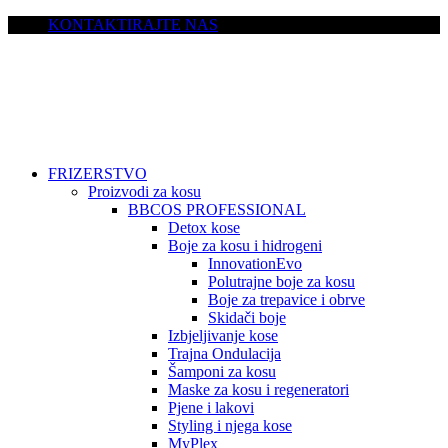
KONTAKTIRAJTE NAS
FRIZERSTVO
Proizvodi za kosu
BBCOS PROFESSIONAL
Detox kose
Boje za kosu i hidrogeni
InnovationEvo
Polutrajne boje za kosu
Boje za trepavice i obrve
Skidači boje
Izbjeljivanje kose
Trajna Ondulacija
Šamponi za kosu
Maske za kosu i regeneratori
Pjene i lakovi
Styling i njega kose
MyPlex