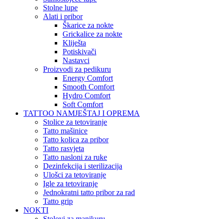
Stolne lupe
Alati i pribor
Škarice za nokte
Grickalice za nokte
Kliješta
Potiskivači
Nastavci
Proizvodi za pedikuru
Energy Comfort
Smooth Comfort
Hydro Comfort
Soft Comfort
TATTOO NAMJEŠTAJ I OPREMA
Stolice za tetoviranje
Tatto mašinice
Tatto kolica za pribor
Tatto rasvjeta
Tatto nasloni za ruke
Dezinfekcija i sterilizacija
Ulošci za tetoviranje
Igle za tetoviranje
Jednokratni tatto pribor za rad
Tatto grip
NOKTI
Stolovi za manikuru