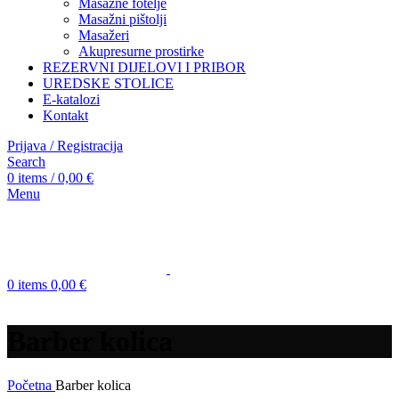
Masažne fotelje
Masažni pištolji
Masažeri
Akupresurne prostirke
REZERVNI DIJELOVI I PRIBOR
UREDSKE STOLICE
E-katalozi
Kontakt
Prijava / Registracija
Search
0
items
/
0,00
€
Menu
0
items
0,00
€
Barber kolica
Početna
Barber kolica