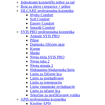
Jednokratni kozmetički pribor za rad
Boja za obrve i trepavice + pribor
SILCARE profesionalna kozmetika
Hydro Comfort
Soft Comfort
Energy Comfort
Smooth Comfort
SYIS PRO profesionalna kozmetika
Ampule SYIS PRO
Piling
Dubinsko čišćenje akni
Kreme
Maske
Njega tijela SYIS PRO
Njega ruku 2
Njega stopala 2
Hidratantna hijaluronska linija
Linija za čišćenje lica
Linija za pomlađivanje
Linija za regeneraciju
Linija vitaminske revitalizacije
Linija za jačanje lica
Tekućine za pročišćavanje vodika
APIS profesionalna kozmetika
Kiseline APIS