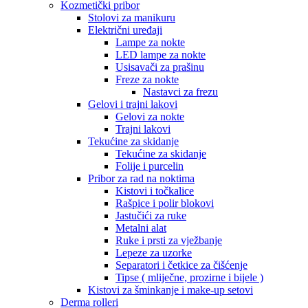
Kozmetički pribor
Stolovi za manikuru
Električni uređaji
Lampe za nokte
LED lampe za nokte
Usisavači za prašinu
Freze za nokte
Nastavci za frezu
Gelovi i trajni lakovi
Gelovi za nokte
Trajni lakovi
Tekućine za skidanje
Tekućine za skidanje
Folije i purcelin
Pribor za rad na noktima
Kistovi i točkalice
Rašpice i polir blokovi
Jastučići za ruke
Metalni alat
Ruke i prsti za vježbanje
Lepeze za uzorke
Separatori i četkice za čišćenje
Tipse ( mliječne, prozirne i bijele )
Kistovi za šminkanje i make-up setovi
Derma rolleri