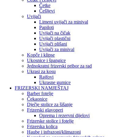
Četke
Češljevi
Uvijači
Limeni uvijači za minival
Papiloti
Uvijači na čičak
Uvijači plastični
Uvijači plišani
Uvijači za minival
Kopče i klipse
Ukosnice i špangice
Jednokratni frizerski pribor za rad
Ukrasi za kosu
Rajfovi
Ukrasne gumice
FRIZERSKI NAMJEŠTAJ
Barber fotelje
Čekaonice
Dječje stolice za šišanje
Frizerski glavoperi
Oprema i rezervni dijelovi
Frizerske stolice i fotelje
Frizerska kolica
Haube i infrazoni/klimazoni