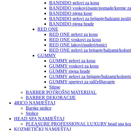
BANDIDO gelovi za kosu
BANDIDO voskovi/paste/pomade/kreme za
BANDIDO njega kose
BANDIDO gelovi za brijanje/balzami poslije
BANDIDO njega brade
RED ONE
RED ONE gelovi za kosu
RED ONE voskovi za kosu
RED ONE lakovi/puderi/tonici
RED ONE gelovi za brijanje/balzami/kolon
GUMMY
GUMMY gelovi za kosu
GUMMY voskovi za kosu
GUMMY njega brade
GUMMY gelovi za brijanje/balzami/kolonjs
GUMMY sprejevi za raščešljavanje
Stipse
BARBER POTROŠNI MATERIJAL
BARBER DEKORACIJE
4RICO NAMJEŠTAJ
Barske stolice
Stolice
HEAD SPA NAMJEŠTAJ
PLEASURE PROFESSIONAL LUXURY head spa koz
KOZMETIČKI NAMJEŠTAJ