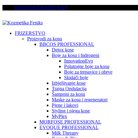
KONTAKTIRAJTE NAS
FRIZERSTVO
Proizvodi za kosu
BBCOS PROFESSIONAL
Detox kose
Boje za kosu i hidrogeni
InnovationEvo
Polutrajne boje za kosu
Boje za trepavice i obrve
Skidači boje
Izbjeljivanje kose
Trajna Ondulacija
Šamponi za kosu
Maske za kosu i regeneratori
Pjene i lakovi
Styling i njega kose
MyPlex
MORFOSE PROFESSIONAL
EVOQUE PROFESSIONAL
Milk Therapy