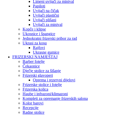
Limeni uvijači za minival
Papiloti
Uvijači na čičak
Uvijači plastični
Uvijači plišani
Uvijači za minival
Kopče i klipse
Ukosnice i špangice
Jednokratni frizerski pribor za rad
Ukrasi za kosu
Rajfovi
Ukrasne gumice
FRIZERSKI NAMJEŠTAJ
Barber fotelje
Čekaonice
Dječje stolice za šišanje
Frizerski glavoperi
Oprema i rezervni dijelovi
Frizerske stolice i fotelje
Frizerska kolica
Haube i infrazoni/klimazoni
Kompleti za opremanje frizerskih salona
Kolor barovi
Recepcije
Radne stolice