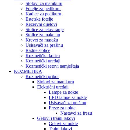
Stolovi za manikuru
Fotelje za pedikuru
Kadice za pedikuru
Estetske fotelje
Rezervni dijelovi
Stolice za tetoviranje
Stolice za make up
Krevet za masažu
Usisavači za prašinu
Radne stolice
Kozmetička kolica
Kozmetički uređaji
Kozmetički setovi namještaja
KOZMETIKA
Kozmetički pribor
Stolovi za manikuru
Električni uređaji
Lampe za nokte
LED lampe za nokte
Usisavači za prašinu
Freze za nokte
Nastavci za frezu
Gelovi i trajni lakovi
Gelovi za nokte
Trajni lakovi