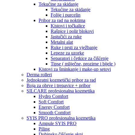
Tekućine za skidanje
Tekućine za skidanje
Folije i purcelin
Pribor za rad na noktima
Kistovi i točkalice
Rašpice i polir blokovi
Jastučići za ruke
Metalni alat
Ruke i prsti za vježbanje
Lepeze za uzorke
Separatori i četkice za čišćenje
Tipse ( mliječne, prozirne i bijele )
Kistovi za šminkanje i make-up setovi
Derma rolleri
Jednokratni kozmetički pribor za rad
Boja za obrve i trepavice + pribor
SILCARE profesionalna kozmetika
Hydro Comfort
Soft Comfort
Energy Comfort
Smooth Comfort
SYIS PRO profesionalna kozmetika
Ampule SYIS PRO
Piling
Dubinsko čišćenje akni