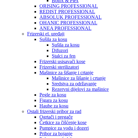
Botox & Plex
ORISING PROFESSIONAL
REDIST PROFESSIONAL
ABSOLUK PROFESSIONAL
OHANIC PROFESSIONAL
ANEA PROFESSIONAL
Frizerski el. uređaji
Sušila za kosu
Sušila za kosu
Difuzori
Stalci za fen
Frizerski usisavači kose
Frizerski sterilizatori
Mašinice za šišanje i crtanje
Mašinice za šišanje i crtanje
Sredstva za održavanje
Rezervni dijelovi za mašinice
Pegle za kosu
Figara za kosu
Haube za kosu
Ostali frizerski pribor za rad
Ogrtači i pregače
Četkice za čišćenje kose
Pumpice za vodu i dozeri
Pribor za bojanje