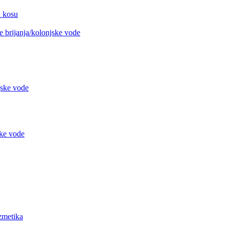
 kosu
 brijanja/kolonjske vode
jske vode
ke vode
metika