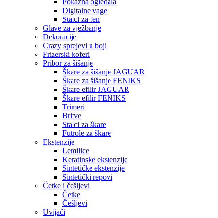
Pokazna ogledala
Digitalne vage
Stalci za fen
Glave za vježbanje
Dekoracije
Crazy sprejevi u boji
Frizerski koferi
Pribor za šišanje
Škare za šišanje JAGUAR
Škare za šišanje FENIKS
Škare efilir JAGUAR
Škare efilir FENIKS
Trimeri
Britve
Stalci za škare
Futrole za škare
Ekstenzije
Lemilice
Keratinske ekstenzije
Sintetičke ekstenzije
Sintetički repovi
Četke i češljevi
Četke
Češljevi
Uvijači