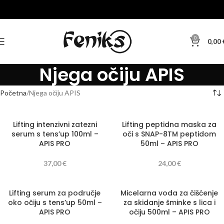
0
0,00
Njega očiju APIS
Početna
Njega očiju APIS
Lifting intenzivni zatezni
Lifting peptidna maska za
serum s tens’up 100ml –
oči s SNAP-8TM peptidom
APIS PRO
50ml – APIS PRO
37,00
€
24,00
€
Lifting serum za područje
Micelarna voda za čišćenje
oko očiju s tens’up 50ml –
za skidanje šminke s lica i
APIS PRO
očiju 500ml – APIS PRO