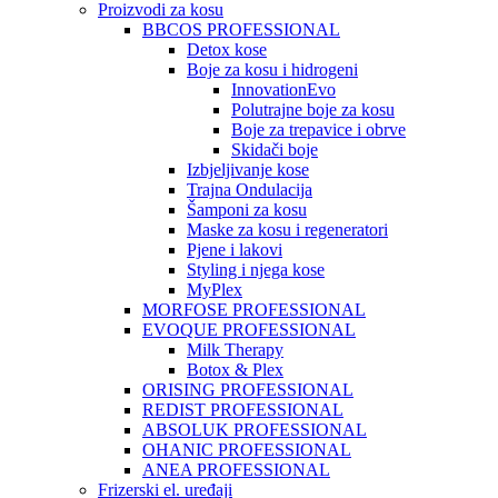
Proizvodi za kosu
BBCOS PROFESSIONAL
Detox kose
Boje za kosu i hidrogeni
InnovationEvo
Polutrajne boje za kosu
Boje za trepavice i obrve
Skidači boje
Izbjeljivanje kose
Trajna Ondulacija
Šamponi za kosu
Maske za kosu i regeneratori
Pjene i lakovi
Styling i njega kose
MyPlex
MORFOSE PROFESSIONAL
EVOQUE PROFESSIONAL
Milk Therapy
Botox & Plex
ORISING PROFESSIONAL
REDIST PROFESSIONAL
ABSOLUK PROFESSIONAL
OHANIC PROFESSIONAL
ANEA PROFESSIONAL
Frizerski el. uređaji