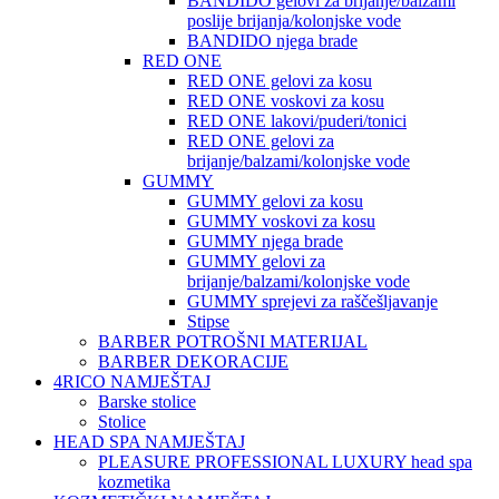
BANDIDO gelovi za brijanje/balzami
poslije brijanja/kolonjske vode
BANDIDO njega brade
RED ONE
RED ONE gelovi za kosu
RED ONE voskovi za kosu
RED ONE lakovi/puderi/tonici
RED ONE gelovi za
brijanje/balzami/kolonjske vode
GUMMY
GUMMY gelovi za kosu
GUMMY voskovi za kosu
GUMMY njega brade
GUMMY gelovi za
brijanje/balzami/kolonjske vode
GUMMY sprejevi za raščešljavanje
Stipse
BARBER POTROŠNI MATERIJAL
BARBER DEKORACIJE
4RICO NAMJEŠTAJ
Barske stolice
Stolice
HEAD SPA NAMJEŠTAJ
PLEASURE PROFESSIONAL LUXURY head spa
kozmetika