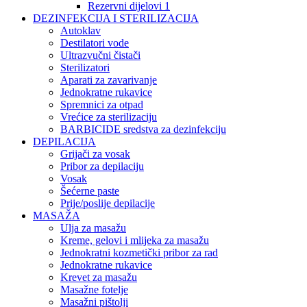
Rezervni dijelovi 1
DEZINFEKCIJA I STERILIZACIJA
Autoklav
Destilatori vode
Ultrazvučni čistači
Sterilizatori
Aparati za zavarivanje
Jednokratne rukavice
Spremnici za otpad
Vrećice za sterilizaciju
BARBICIDE sredstva za dezinfekciju
DEPILACIJA
Grijači za vosak
Pribor za depilaciju
Vosak
Šećerne paste
Prije/poslije depilacije
MASAŽA
Ulja za masažu
Kreme, gelovi i mlijeka za masažu
Jednokratni kozmetički pribor za rad
Jednokratne rukavice
Krevet za masažu
Masažne fotelje
Masažni pištolji