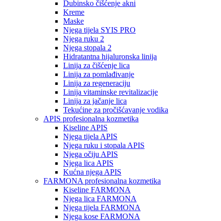
Dubinsko čišćenje akni
Kreme
Maske
Njega tijela SYIS PRO
Njega ruku 2
Njega stopala 2
Hidratantna hijaluronska linija
Linija za čišćenje lica
Linija za pomlađivanje
Linija za regeneraciju
Linija vitaminske revitalizacije
Linija za jačanje lica
Tekućine za pročišćavanje vodika
APIS profesionalna kozmetika
Kiseline APIS
Njega tijela APIS
Njega ruku i stopala APIS
Njega očiju APIS
Njega lica APIS
Kućna njega APIS
FARMONA profesionalna kozmetika
Kiseline FARMONA
Njega lica FARMONA
Njega tijela FARMONA
Njega kose FARMONA