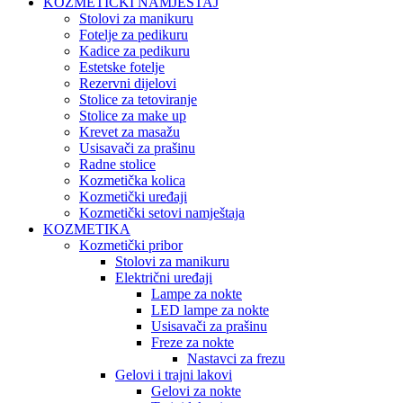
KOZMETIČKI NAMJEŠTAJ
Stolovi za manikuru
Fotelje za pedikuru
Kadice za pedikuru
Estetske fotelje
Rezervni dijelovi
Stolice za tetoviranje
Stolice za make up
Krevet za masažu
Usisavači za prašinu
Radne stolice
Kozmetička kolica
Kozmetički uređaji
Kozmetički setovi namještaja
KOZMETIKA
Kozmetički pribor
Stolovi za manikuru
Električni uređaji
Lampe za nokte
LED lampe za nokte
Usisavači za prašinu
Freze za nokte
Nastavci za frezu
Gelovi i trajni lakovi
Gelovi za nokte