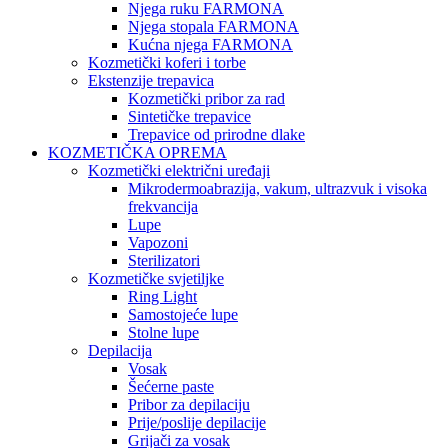
Njega ruku FARMONA
Njega stopala FARMONA
Kućna njega FARMONA
Kozmetički koferi i torbe
Ekstenzije trepavica
Kozmetički pribor za rad
Sintetičke trepavice
Trepavice od prirodne dlake
KOZMETIČKA OPREMA
Kozmetički električni uređaji
Mikrodermoabrazija, vakum, ultrazvuk i visoka
frekvancija
Lupe
Vapozoni
Sterilizatori
Kozmetičke svjetiljke
Ring Light
Samostojeće lupe
Stolne lupe
Depilacija
Vosak
Šećerne paste
Pribor za depilaciju
Prije/poslije depilacije
Grijači za vosak