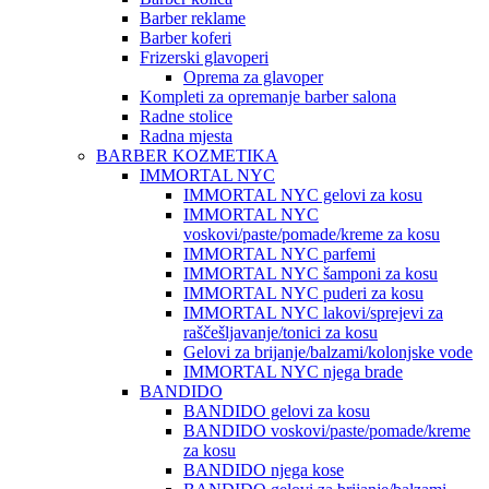
Barber reklame
Barber koferi
Frizerski glavoperi
Oprema za glavoper
Kompleti za opremanje barber salona
Radne stolice
Radna mjesta
BARBER KOZMETIKA
IMMORTAL NYC
IMMORTAL NYC gelovi za kosu
IMMORTAL NYC
voskovi/paste/pomade/kreme za kosu
IMMORTAL NYC parfemi
IMMORTAL NYC šamponi za kosu
IMMORTAL NYC puderi za kosu
IMMORTAL NYC lakovi/sprejevi za
raščešljavanje/tonici za kosu
Gelovi za brijanje/balzami/kolonjske vode
IMMORTAL NYC njega brade
BANDIDO
BANDIDO gelovi za kosu
BANDIDO voskovi/paste/pomade/kreme
za kosu
BANDIDO njega kose