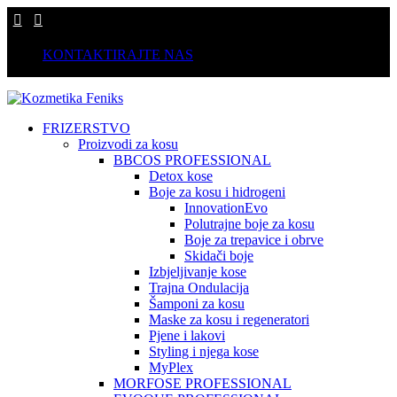
KONTAKTIRAJTE NAS
FRIZERSTVO
Proizvodi za kosu
BBCOS PROFESSIONAL
Detox kose
Boje za kosu i hidrogeni
InnovationEvo
Polutrajne boje za kosu
Boje za trepavice i obrve
Skidači boje
Izbjeljivanje kose
Trajna Ondulacija
Šamponi za kosu
Maske za kosu i regeneratori
Pjene i lakovi
Styling i njega kose
MyPlex
MORFOSE PROFESSIONAL