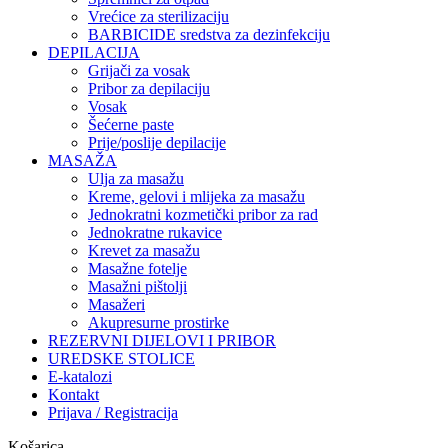
Vrećice za sterilizaciju
BARBICIDE sredstva za dezinfekciju
DEPILACIJA
Grijači za vosak
Pribor za depilaciju
Vosak
Šećerne paste
Prije/poslije depilacije
MASAŽA
Ulja za masažu
Kreme, gelovi i mlijeka za masažu
Jednokratni kozmetički pribor za rad
Jednokratne rukavice
Krevet za masažu
Masažne fotelje
Masažni pištolji
Masažeri
Akupresurne prostirke
REZERVNI DIJELOVI I PRIBOR
UREDSKE STOLICE
E-katalozi
Kontakt
Prijava / Registracija
Košarica