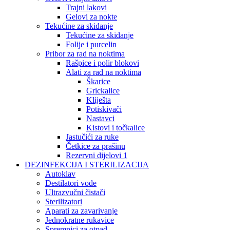
Trajni lakovi
Gelovi za nokte
Tekućine za skidanje
Tekućine za skidanje
Folije i purcelin
Pribor za rad na noktima
Rašpice i polir blokovi
Alati za rad na noktima
Škarice
Grickalice
Kliješta
Potiskivači
Nastavci
Kistovi i točkalice
Jastučići za ruke
Četkice za prašinu
Rezervni dijelovi 1
DEZINFEKCIJA I STERILIZACIJA
Autoklav
Destilatori vode
Ultrazvučni čistači
Sterilizatori
Aparati za zavarivanje
Jednokratne rukavice
Spremnici za otpad