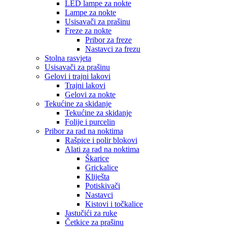
LED lampe za nokte
Lampe za nokte
Usisavači za prašinu
Freze za nokte
Pribor za freze
Nastavci za frezu
Stolna rasvjeta
Usisavači za prašinu
Gelovi i trajni lakovi
Trajni lakovi
Gelovi za nokte
Tekućine za skidanje
Tekućine za skidanje
Folije i purcelin
Pribor za rad na noktima
Rašpice i polir blokovi
Alati za rad na noktima
Škarice
Grickalice
Kliješta
Potiskivači
Nastavci
Kistovi i točkalice
Jastučići za ruke
Četkice za prašinu