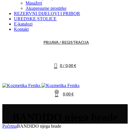
Masažeri
Akupresurne prostirke
REZERVNI DIJELOVI I PRIBOR
UREDSKE STOLICE
E-katalozi
Kontakt
PRIJAVA / REGISTRACIJA
0
/
0,00
€
0
0,00
€
BANDIDO njega brade
Početna
BANDIDO njega brade