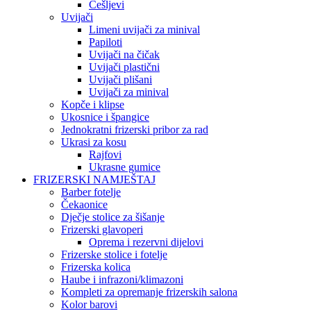
Češljevi
Uvijači
Limeni uvijači za minival
Papiloti
Uvijači na čičak
Uvijači plastični
Uvijači plišani
Uvijači za minival
Kopče i klipse
Ukosnice i špangice
Jednokratni frizerski pribor za rad
Ukrasi za kosu
Rajfovi
Ukrasne gumice
FRIZERSKI NAMJEŠTAJ
Barber fotelje
Čekaonice
Dječje stolice za šišanje
Frizerski glavoperi
Oprema i rezervni dijelovi
Frizerske stolice i fotelje
Frizerska kolica
Haube i infrazoni/klimazoni
Kompleti za opremanje frizerskih salona
Kolor barovi