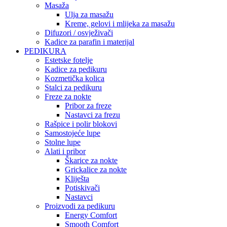
Masaža
Ulja za masažu
Kreme, gelovi i mlijeka za masažu
Difuzori / osvježivači
Kadice za parafin i materijal
PEDIKURA
Estetske fotelje
Kadice za pedikuru
Kozmetička kolica
Stalci za pedikuru
Freze za nokte
Pribor za freze
Nastavci za frezu
Rašpice i polir blokovi
Samostojeće lupe
Stolne lupe
Alati i pribor
Škarice za nokte
Grickalice za nokte
Kliješta
Potiskivači
Nastavci
Proizvodi za pedikuru
Energy Comfort
Smooth Comfort