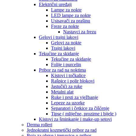
Električni uređaji
Lampe za nokte
LED lampe za nokte
Usisavači za prašinu
Freze za nokte
Nastavci za frezu
Gelovi i trajni lakovi
Gelovi za nokte
Trajni lakovi
Tekućine za skidanje
Tekućine za skidanje
Folije i purcelin
Pribor za rad na noktima
Kistovi i točkalice
Rašpice i polir blokovi
Jastučići za ruke
Metalni alat
Ruke i prsti za vježbanje
Lepeze za uzorke
Separatori i četkice za čišćenje
Tipse ( mliječne, prozirne i bijele )
Kistovi za šminkanje i make-up setovi
Derma rolleri
Jednokratni kozmetički pribor za rad
Boja za obrve i trepavice + pribor