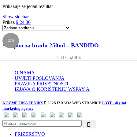
Prikazuje se jedan rezultat
Show sidebar
Prikaz
9
24
36
-20%
Šampon za bradu 250ml – BANDIDO
Izvorna
Trenutna
5,60
€
7,00
€
cijena
cijena
bila
je:
O NAMA
je:
5,60 €.
UVJETI POSLOVANJA
7,00 €.
PRAVILA PRIVATNOSTI
IZJAVA O KORIŠTENJU WSPAY-A
KOZMETIKA FENIKS
2026 IZRADA WEB STRANICE
L33T - digital
marketing agency
FRIZERSTVO