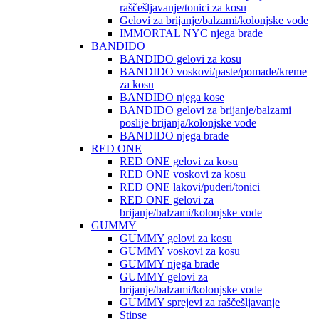
raščešljavanje/tonici za kosu
Gelovi za brijanje/balzami/kolonjske vode
IMMORTAL NYC njega brade
BANDIDO
BANDIDO gelovi za kosu
BANDIDO voskovi/paste/pomade/kreme
za kosu
BANDIDO njega kose
BANDIDO gelovi za brijanje/balzami
poslije brijanja/kolonjske vode
BANDIDO njega brade
RED ONE
RED ONE gelovi za kosu
RED ONE voskovi za kosu
RED ONE lakovi/puderi/tonici
RED ONE gelovi za
brijanje/balzami/kolonjske vode
GUMMY
GUMMY gelovi za kosu
GUMMY voskovi za kosu
GUMMY njega brade
GUMMY gelovi za
brijanje/balzami/kolonjske vode
GUMMY sprejevi za raščešljavanje
Stipse