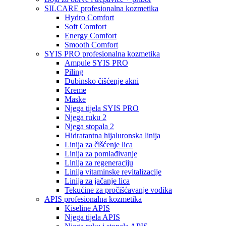
SILCARE profesionalna kozmetika
Hydro Comfort
Soft Comfort
Energy Comfort
Smooth Comfort
SYIS PRO profesionalna kozmetika
Ampule SYIS PRO
Piling
Dubinsko čišćenje akni
Kreme
Maske
Njega tijela SYIS PRO
Njega ruku 2
Njega stopala 2
Hidratantna hijaluronska linija
Linija za čišćenje lica
Linija za pomlađivanje
Linija za regeneraciju
Linija vitaminske revitalizacije
Linija za jačanje lica
Tekućine za pročišćavanje vodika
APIS profesionalna kozmetika
Kiseline APIS
Njega tijela APIS