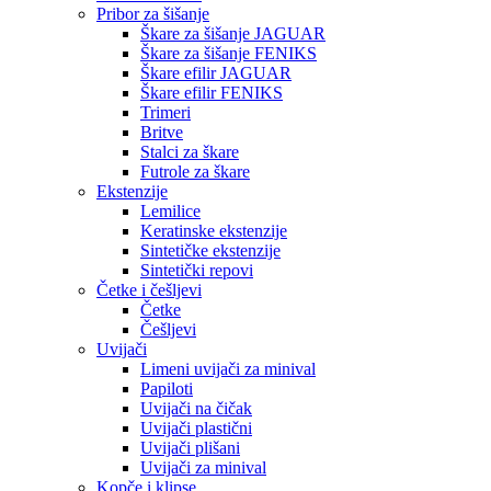
Pribor za šišanje
Škare za šišanje JAGUAR
Škare za šišanje FENIKS
Škare efilir JAGUAR
Škare efilir FENIKS
Trimeri
Britve
Stalci za škare
Futrole za škare
Ekstenzije
Lemilice
Keratinske ekstenzije
Sintetičke ekstenzije
Sintetički repovi
Četke i češljevi
Četke
Češljevi
Uvijači
Limeni uvijači za minival
Papiloti
Uvijači na čičak
Uvijači plastični
Uvijači plišani
Uvijači za minival
Kopče i klipse