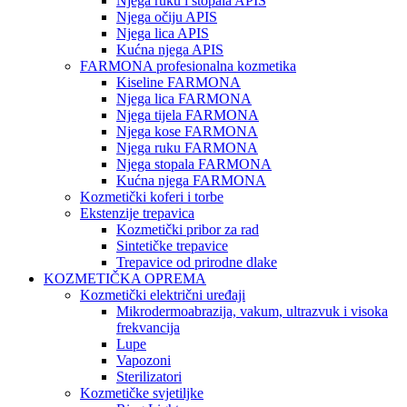
Njega ruku i stopala APIS
Njega očiju APIS
Njega lica APIS
Kućna njega APIS
FARMONA profesionalna kozmetika
Kiseline FARMONA
Njega lica FARMONA
Njega tijela FARMONA
Njega kose FARMONA
Njega ruku FARMONA
Njega stopala FARMONA
Kućna njega FARMONA
Kozmetički koferi i torbe
Ekstenzije trepavica
Kozmetički pribor za rad
Sintetičke trepavice
Trepavice od prirodne dlake
KOZMETIČKA OPREMA
Kozmetički električni uređaji
Mikrodermoabrazija, vakum, ultrazvuk i visoka
frekvancija
Lupe
Vapozoni
Sterilizatori
Kozmetičke svjetiljke