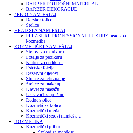
BARBER POTROŠNI MATERIJAL
BARBER DEKORACIJE
4RICO NAMJEŠTAJ
Barske stolice
Stolice
HEAD SPA NAMJEŠTAJ
PLEASURE PROFESSIONAL LUXURY head spa
kozmetika
KOZMETIČKI NAMJEŠTAJ
Stolovi za manikuru
Fotelje za pedikuru
Kadice za pedikuru
Estetske fotelje
Rezervni dijelovi
Stolice za tetoviranje
Stolice za make up
Krevet za masažu
Usisavači za prašinu
Radne stolice
Kozmetička kolica
Kozmetički uređaji
Kozmetički setovi namještaja
KOZMETIKA
Kozmetički pribor
Stolovi za manikuru