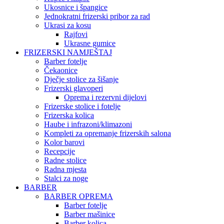
Ukosnice i špangice
Jednokratni frizerski pribor za rad
Ukrasi za kosu
Rajfovi
Ukrasne gumice
FRIZERSKI NAMJEŠTAJ
Barber fotelje
Čekaonice
Dječje stolice za šišanje
Frizerski glavoperi
Oprema i rezervni dijelovi
Frizerske stolice i fotelje
Frizerska kolica
Haube i infrazoni/klimazoni
Kompleti za opremanje frizerskih salona
Kolor barovi
Recepcije
Radne stolice
Radna mjesta
Stalci za noge
BARBER
BARBER OPREMA
Barber fotelje
Barber mašinice
Barber kolica