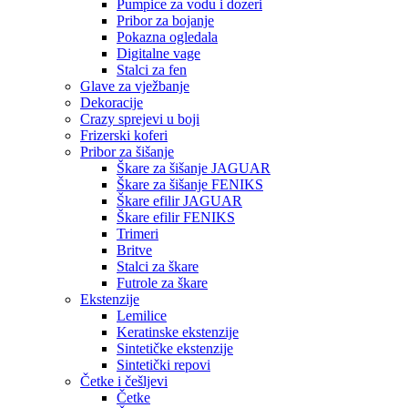
Pumpice za vodu i dozeri
Pribor za bojanje
Pokazna ogledala
Digitalne vage
Stalci za fen
Glave za vježbanje
Dekoracije
Crazy sprejevi u boji
Frizerski koferi
Pribor za šišanje
Škare za šišanje JAGUAR
Škare za šišanje FENIKS
Škare efilir JAGUAR
Škare efilir FENIKS
Trimeri
Britve
Stalci za škare
Futrole za škare
Ekstenzije
Lemilice
Keratinske ekstenzije
Sintetičke ekstenzije
Sintetički repovi
Četke i češljevi
Četke