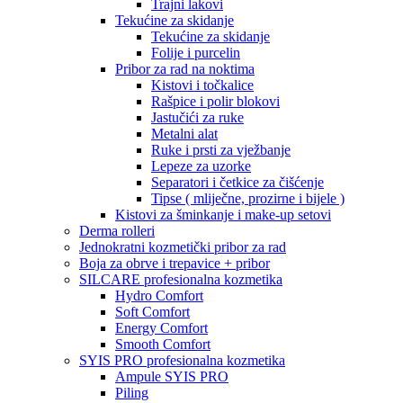
Trajni lakovi
Tekućine za skidanje
Tekućine za skidanje
Folije i purcelin
Pribor za rad na noktima
Kistovi i točkalice
Rašpice i polir blokovi
Jastučići za ruke
Metalni alat
Ruke i prsti za vježbanje
Lepeze za uzorke
Separatori i četkice za čišćenje
Tipse ( mliječne, prozirne i bijele )
Kistovi za šminkanje i make-up setovi
Derma rolleri
Jednokratni kozmetički pribor za rad
Boja za obrve i trepavice + pribor
SILCARE profesionalna kozmetika
Hydro Comfort
Soft Comfort
Energy Comfort
Smooth Comfort
SYIS PRO profesionalna kozmetika
Ampule SYIS PRO
Piling