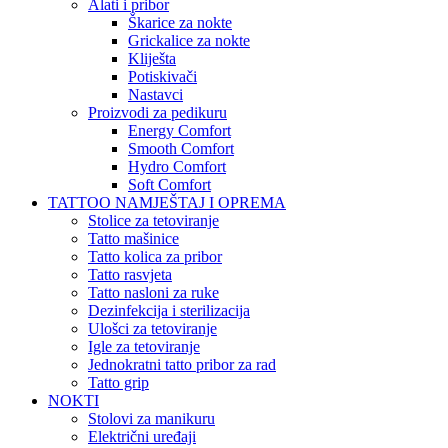
Alati i pribor
Škarice za nokte
Grickalice za nokte
Kliješta
Potiskivači
Nastavci
Proizvodi za pedikuru
Energy Comfort
Smooth Comfort
Hydro Comfort
Soft Comfort
TATTOO NAMJEŠTAJ I OPREMA
Stolice za tetoviranje
Tatto mašinice
Tatto kolica za pribor
Tatto rasvjeta
Tatto nasloni za ruke
Dezinfekcija i sterilizacija
Ulošci za tetoviranje
Igle za tetoviranje
Jednokratni tatto pribor za rad
Tatto grip
NOKTI
Stolovi za manikuru
Električni uređaji