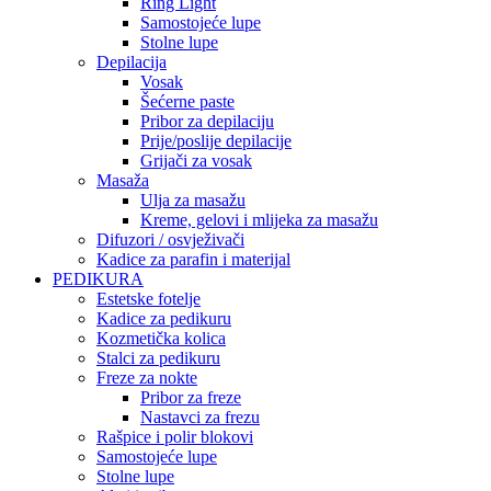
Ring Light
Samostojeće lupe
Stolne lupe
Depilacija
Vosak
Šećerne paste
Pribor za depilaciju
Prije/poslije depilacije
Grijači za vosak
Masaža
Ulja za masažu
Kreme, gelovi i mlijeka za masažu
Difuzori / osvježivači
Kadice za parafin i materijal
PEDIKURA
Estetske fotelje
Kadice za pedikuru
Kozmetička kolica
Stalci za pedikuru
Freze za nokte
Pribor za freze
Nastavci za frezu
Rašpice i polir blokovi
Samostojeće lupe
Stolne lupe