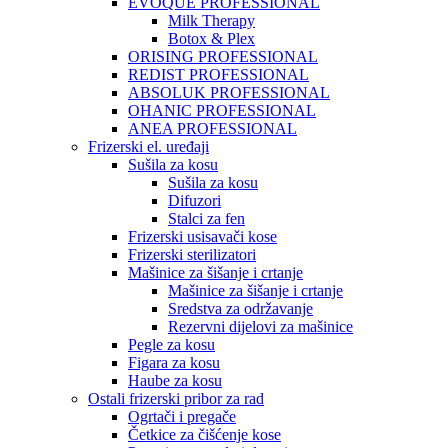
EVOQUE PROFESSIONAL
Milk Therapy
Botox & Plex
ORISING PROFESSIONAL
REDIST PROFESSIONAL
ABSOLUK PROFESSIONAL
OHANIC PROFESSIONAL
ANEA PROFESSIONAL
Frizerski el. uređaji
Sušila za kosu
Sušila za kosu
Difuzori
Stalci za fen
Frizerski usisavači kose
Frizerski sterilizatori
Mašinice za šišanje i crtanje
Mašinice za šišanje i crtanje
Sredstva za održavanje
Rezervni dijelovi za mašinice
Pegle za kosu
Figara za kosu
Haube za kosu
Ostali frizerski pribor za rad
Ogrtači i pregače
Četkice za čišćenje kose