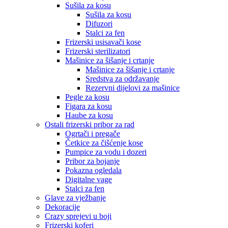
Sušila za kosu
Sušila za kosu
Difuzori
Stalci za fen
Frizerski usisavači kose
Frizerski sterilizatori
Mašinice za šišanje i crtanje
Mašinice za šišanje i crtanje
Sredstva za održavanje
Rezervni dijelovi za mašinice
Pegle za kosu
Figara za kosu
Haube za kosu
Ostali frizerski pribor za rad
Ogrtači i pregače
Četkice za čišćenje kose
Pumpice za vodu i dozeri
Pribor za bojanje
Pokazna ogledala
Digitalne vage
Stalci za fen
Glave za vježbanje
Dekoracije
Crazy sprejevi u boji
Frizerski koferi