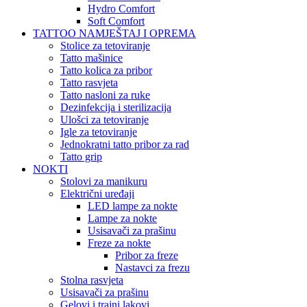
Hydro Comfort
Soft Comfort
TATTOO NAMJEŠTAJ I OPREMA
Stolice za tetoviranje
Tatto mašinice
Tatto kolica za pribor
Tatto rasvjeta
Tatto nasloni za ruke
Dezinfekcija i sterilizacija
Ulošci za tetoviranje
Igle za tetoviranje
Jednokratni tatto pribor za rad
Tatto grip
NOKTI
Stolovi za manikuru
Električni uređaji
LED lampe za nokte
Lampe za nokte
Usisavači za prašinu
Freze za nokte
Pribor za freze
Nastavci za frezu
Stolna rasvjeta
Usisavači za prašinu
Gelovi i trajni lakovi