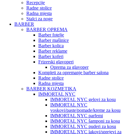
Recepcije
Radne stolice
Radna mjesta
Stalci za noge
BARBER
BARBER OPREMA
Barber fotelje
Barber mašinice
Barber kolica
Barber reklame
Barber koferi
Frizerski glavoperi
Oprema za glavoper
Kompleti za opremanje barber salona
Radne stolice
Radna mjesta
BARBER KOZMETIKA
IMMORTAL NYC
IMMORTAL NYC gelovi za kosu
IMMORTAL NYC
voskovi/paste/pomade/kreme za kosu
IMMORTAL NYC parfemi
IMMORTAL NYC šamponi za kosu
IMMORTAL NYC puderi za kosu
IMMORTAL NYC lakovi/sprejevi za