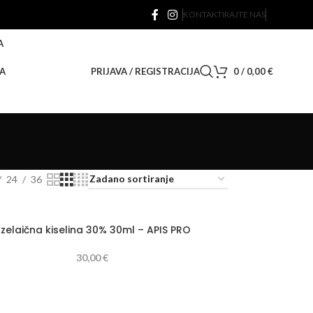
KONTAKTIRAJTE NAS
A
A
PRIJAVA / REGISTRACIJA
0
/
0,00
€
24
36
zelaična kiselina 30% 30ml – APIS PRO
30,00
€