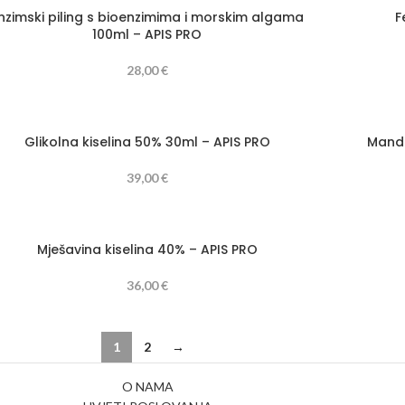
nzimski piling s bioenzimima i morskim algama
F
100ml – APIS PRO
28,00
€
Glikolna kiselina 50% 30ml – APIS PRO
Mande
39,00
€
Mješavina kiselina 40% – APIS PRO
36,00
€
1
2
→
O NAMA