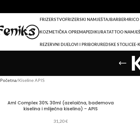
FRIZERSTVO
FRIZERSKI NAMJEŠTAJ
BARBER
4RICO
KOZMETIČKA OPREMA
PEDIKURA
TATTOO NAMJEŠ
REZERVNI DIJELOVI I PRIBOR
UREDSKE STOLICE
E-
Početna
Kiseline APIS
Aml Complex 30% 30ml (azelaična, bademova
kiselina i mliječna kiselina) – APIS
31,20
€