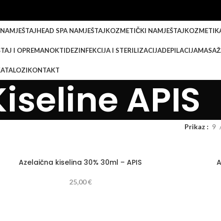
 NAMJEŠTAJ
HEAD SPA NAMJEŠTAJ
KOZMETIČKI NAMJEŠTAJ
KOZMETIK
TAJ I OPREMA
NOKTI
DEZINFEKCIJA I STERILIZACIJA
DEPILACIJA
MASAŽ
KATALOZI
KONTAKT
Kiseline APIS
Prikaz
9
Azelaična kiselina 30% 30ml – APIS
A
25,00
€