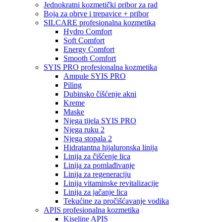
Jednokratni kozmetički pribor za rad
Boja za obrve i trepavice + pribor
SILCARE profesionalna kozmetika
Hydro Comfort
Soft Comfort
Energy Comfort
Smooth Comfort
SYIS PRO profesionalna kozmetika
Ampule SYIS PRO
Piling
Dubinsko čišćenje akni
Kreme
Maske
Njega tijela SYIS PRO
Njega ruku 2
Njega stopala 2
Hidratantna hijaluronska linija
Linija za čišćenje lica
Linija za pomlađivanje
Linija za regeneraciju
Linija vitaminske revitalizacije
Linija za jačanje lica
Tekućine za pročišćavanje vodika
APIS profesionalna kozmetika
Kiseline APIS