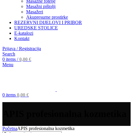
Masažne fotelje
Masažni pištolji
Masažeri
Akupresurne prostirke
REZERVNI DIJELOVI I PRIBOR
UREDSKE STOLICE
E-katalozi
Kontakt
Prijava / Registracija
Search
0
items
/
0,00
€
Menu
0
items
0,00
€
APIS profesionalna kozmetika
Početna
APIS profesionalna kozmetika