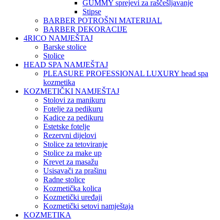
GUMMY sprejevi za raščešljavanje
Stipse
BARBER POTROŠNI MATERIJAL
BARBER DEKORACIJE
4RICO NAMJEŠTAJ
Barske stolice
Stolice
HEAD SPA NAMJEŠTAJ
PLEASURE PROFESSIONAL LUXURY head spa
kozmetika
KOZMETIČKI NAMJEŠTAJ
Stolovi za manikuru
Fotelje za pedikuru
Kadice za pedikuru
Estetske fotelje
Rezervni dijelovi
Stolice za tetoviranje
Stolice za make up
Krevet za masažu
Usisavači za prašinu
Radne stolice
Kozmetička kolica
Kozmetički uređaji
Kozmetički setovi namještaja
KOZMETIKA