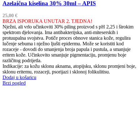
Azelaična kiselina 30% 30ml – APIS
25,00
€
BRZA ISPORUKA UNUTAR 2. TJEDNA!
Nježni, ali vrlo učinkoviti 30% piling proizvod s pH 2,25 i širokim
spektrom djelovanja. Ima antibakterijska, anti-miteserskih i
protuupalna svojstva. Potiče proces obnove stanica kože, regulira
lučenje sebuma i nježno ljušti epidermu. Može se koristiti kod
rozaceje - dovodi do smanjenja broja papula i pustula, a smanjuje
eritem kože. Učinkovito smanjuje pigmentaciju, promjenu boje
različitog podrijetla.
Indikacije: za kožu sklonu aknama, atopijsku, sklonu promjeni boje,
sklonu eritemu, rozaceji, psorijazi i sklonoj folikulitisu.
Dodaj u košaricu
Brzi pogled