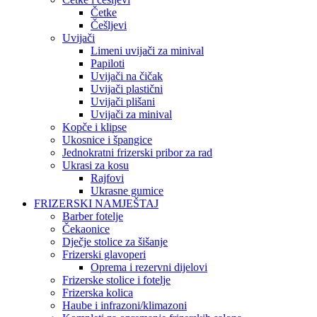
Četke
Češljevi
Uvijači
Limeni uvijači za minival
Papiloti
Uvijači na čičak
Uvijači plastični
Uvijači plišani
Uvijači za minival
Kopče i klipse
Ukosnice i špangice
Jednokratni frizerski pribor za rad
Ukrasi za kosu
Rajfovi
Ukrasne gumice
FRIZERSKI NAMJEŠTAJ
Barber fotelje
Čekaonice
Dječje stolice za šišanje
Frizerski glavoperi
Oprema i rezervni dijelovi
Frizerske stolice i fotelje
Frizerska kolica
Haube i infrazoni/klimazoni