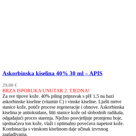
Askorbinska kiselina 40% 30 ml – APIS
29,00
€
BRZA ISPORUKA UNUTAR 2. TJEDNA!
Za sve tipove kože. 40% piling pripravak s pH 1,5 na bazi
askorbinske kiseline (vitamin C) i vinske kiseline. Ljušti mrtve
stanice kože, potiče procese regeneracije i obnove. Askorbinska
kiselina je antioksidans, štiti stanice kože od slobodnih radikala,
odgađajući proces starenja. Nježno posvjetljuje promjenu boje,
ujednačava ton kože, vlaži i optimalno povećava napetost kože.
Kombinacija s vinskom kiselinom daje učinak izvrsnog
zaglađivanja.