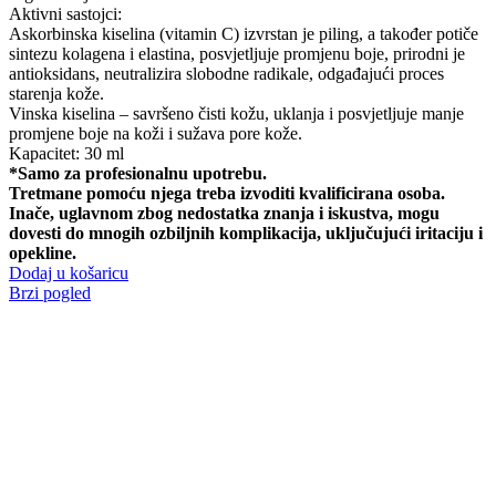
Aktivni sastojci:
Askorbinska kiselina (vitamin C) izvrstan je piling, a također potiče
sintezu kolagena i elastina, posvjetljuje promjenu boje, prirodni je
antioksidans, neutralizira slobodne radikale, odgađajući proces
starenja kože.
Vinska kiselina – savršeno čisti kožu, uklanja i posvjetljuje manje
promjene boje na koži i sužava pore kože.
Kapacitet: 30 ml
*Samo za profesionalnu upotrebu.
Tretmane pomoću njega treba izvoditi kvalificirana osoba.
Inače, uglavnom zbog nedostatka znanja i iskustva, mogu
dovesti do mnogih ozbiljnih komplikacija, uključujući iritaciju i
opekline.
Dodaj u košaricu
Brzi pogled