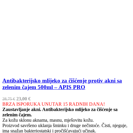
Antibakterijsko mlijeko za čišćenje protiv akni sa
zelenim čajem 500ml – APIS PRO
Izvorna
Trenutna
23,00
€
28,75
€
cijena
cijena
BRZA ISPORUKA UNUTAR 15 RADNIH DANA!
bila
je:
Zaustavljanje akni.
Antibakterijsko mlijeko za čišćenje sa
je:
23,00 €.
zelenim čajem.
28,75 €.
Za kožu sklonu aknama, masnu, mješovitu kožu.
Proizvod savršeno uklanja šminku i druge nečistoće. Čisti, njeguje,
ima snažan bakteriostatski i pročišćavajući učinak.