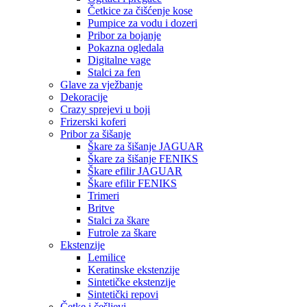
Četkice za čišćenje kose
Pumpice za vodu i dozeri
Pribor za bojanje
Pokazna ogledala
Digitalne vage
Stalci za fen
Glave za vježbanje
Dekoracije
Crazy sprejevi u boji
Frizerski koferi
Pribor za šišanje
Škare za šišanje JAGUAR
Škare za šišanje FENIKS
Škare efilir JAGUAR
Škare efilir FENIKS
Trimeri
Britve
Stalci za škare
Futrole za škare
Ekstenzije
Lemilice
Keratinske ekstenzije
Sintetičke ekstenzije
Sintetički repovi
Četke i češljevi