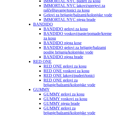
IMMORTAL NYC puderi za kosu
IMMORTAL NYC lakovi/sprejevi za
raščešljavanje/tonici za kosu
Gelovi za brijanje/balzami/kolonjske vode
IMMORTAL NYC njega brade
BANDIDO
BANDIDO gelovi za kosu
BANDIDO voskovi/paste/pomade/kreme
za kosu
BANDIDO njega kose
BANDIDO gelovi za brijanje/balzami
poslije brijanja/kolonjske vode
BANDIDO njega brade
RED ONE
RED ONE gelovi za kosu
RED ONE voskovi za kosu
RED ONE lakovi/puderi/tonici
RED ONE gelovi za
brijanje/balzami/kolonjske vode
GUMMY
GUMMY gelovi za kosu
GUMMY voskovi za kosu
GUMMY njega brade
GUMMY gelovi za
brijanje/balzami/kolonjske vode