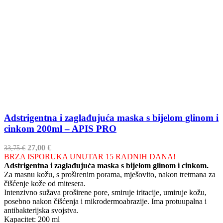
Adstrigentna i zaglađujuća maska s bijelom glinom i
cinkom 200ml – APIS PRO
Izvorna
Trenutna
27,00
€
33,75
€
cijena
cijena
BRZA ISPORUKA UNUTAR 15 RADNIH DANA!
bila
je:
Adstrigentna i zaglađujuća maska
s bijelom glinom i cinkom.
je:
27,00 €.
Za masnu kožu, s proširenim porama, mješovito, nakon tretmana za
33,75 €.
čišćenje kože od mitesera.
Intenzivno sužava proširene pore, smiruje iritacije, umiruje kožu,
posebno nakon čišćenja i mikrodermoabrazije. Ima protuupalna i
antibakterijska svojstva.
Kapacitet: 200 ml