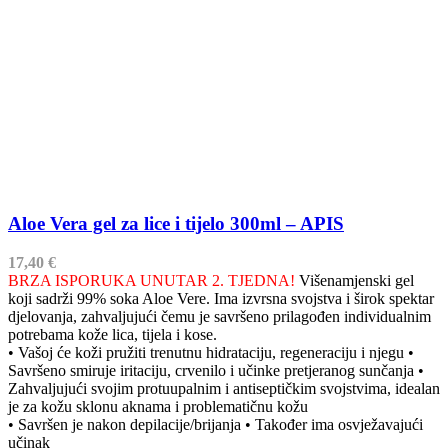
Aloe Vera gel za lice i tijelo 300ml – APIS
17,40
€
BRZA ISPORUKA UNUTAR 2. TJEDNA!
Višenamjenski gel
koji sadrži 99% soka Aloe Vere. Ima izvrsna svojstva i širok spektar
djelovanja, zahvaljujući čemu je savršeno prilagođen individualnim
potrebama kože lica, tijela i kose.
• Vašoj će koži pružiti trenutnu hidrataciju, regeneraciju i njegu •
Savršeno smiruje iritaciju, crvenilo i učinke pretjeranog sunčanja •
Zahvaljujući svojim protuupalnim i antiseptičkim svojstvima, idealan
je za kožu sklonu aknama i problematičnu kožu
• Savršen je nakon depilacije/brijanja • Također ima osvježavajući
učinak