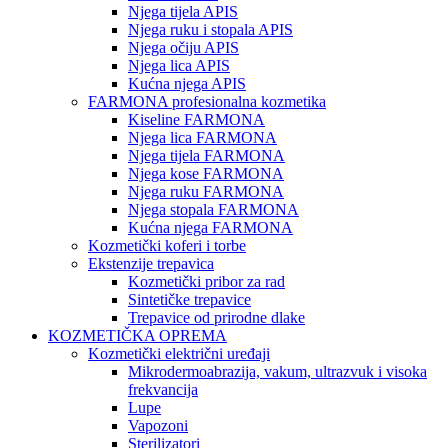
Njega tijela APIS
Njega ruku i stopala APIS
Njega očiju APIS
Njega lica APIS
Kućna njega APIS
FARMONA profesionalna kozmetika
Kiseline FARMONA
Njega lica FARMONA
Njega tijela FARMONA
Njega kose FARMONA
Njega ruku FARMONA
Njega stopala FARMONA
Kućna njega FARMONA
Kozmetički koferi i torbe
Ekstenzije trepavica
Kozmetički pribor za rad
Sintetičke trepavice
Trepavice od prirodne dlake
KOZMETIČKA OPREMA
Kozmetički električni uređaji
Mikrodermoabrazija, vakum, ultrazvuk i visoka
frekvancija
Lupe
Vapozoni
Sterilizatori