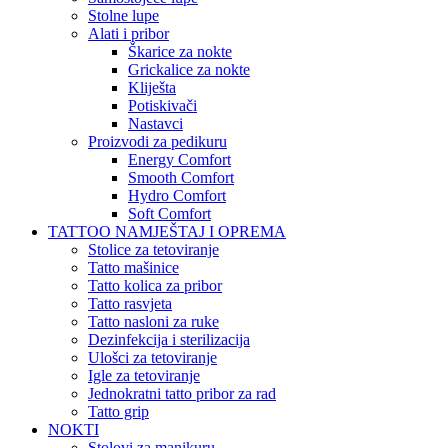
Stolne lupe
Alati i pribor
Škarice za nokte
Grickalice za nokte
Kliješta
Potiskivači
Nastavci
Proizvodi za pedikuru
Energy Comfort
Smooth Comfort
Hydro Comfort
Soft Comfort
TATTOO NAMJEŠTAJ I OPREMA
Stolice za tetoviranje
Tatto mašinice
Tatto kolica za pribor
Tatto rasvjeta
Tatto nasloni za ruke
Dezinfekcija i sterilizacija
Ulošci za tetoviranje
Igle za tetoviranje
Jednokratni tatto pribor za rad
Tatto grip
NOKTI
Stolovi za manikuru