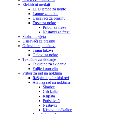
Električni uređaji
LED lampe za nokte
Lampe za nokte
Usisavači za prašinu
Freze za nokte
Pribor za freze
Nastavci za frezu
Stolna rasvjeta
Usisavači za prašinu
Gelovi i trajni lakovi
Trajni lakovi
Gelovi za nokte
Tekućine za skidanje
Tekućine za skidanje
Folije i purcelin
Pribor za rad na noktima
Rašpice i polir blokovi
Alati za rad na noktima
Škarice
Grickalice
Kliješta
Potiskivači
Nastavci
Kistovi i točkalice