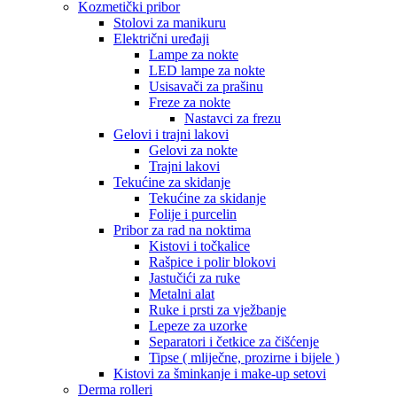
Kozmetički pribor
Stolovi za manikuru
Električni uređaji
Lampe za nokte
LED lampe za nokte
Usisavači za prašinu
Freze za nokte
Nastavci za frezu
Gelovi i trajni lakovi
Gelovi za nokte
Trajni lakovi
Tekućine za skidanje
Tekućine za skidanje
Folije i purcelin
Pribor za rad na noktima
Kistovi i točkalice
Rašpice i polir blokovi
Jastučići za ruke
Metalni alat
Ruke i prsti za vježbanje
Lepeze za uzorke
Separatori i četkice za čišćenje
Tipse ( mliječne, prozirne i bijele )
Kistovi za šminkanje i make-up setovi
Derma rolleri