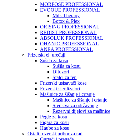
MORFOSE PROFESSIONAL
EVOQUE PROFESSIONAL
Milk Therapy
Botox & Plex
ORISING PROFESSIONAL
REDIST PROFESSIONAL
ABSOLUK PROFESSIONAL
OHANIC PROFESSIONAL
ANEA PROFESSIONAL
Frizerski el. uređaji
Sušila za kosu
Sušila za kosu
Difuzori
Stalci za fen
Frizerski usisavači kose
Frizerski sterilizatori
Mašinice za šišanje i crtanje
Mašinice za šišanje i crtanje
Sredstva za održavanje
Rezervni dijelovi za mašinice
Pegle za kosu
Figara za kosu
Haube za kosu
Ostali frizerski pribor za rad
Ogrtači i pregače