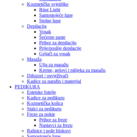
Kozmetičke svjetiljke
Ring Light
Samostojeće lupe
Stolne lupe
Depilacija
Vosak
Šećerne paste
Pribor za depilaciju
Prije/poslije depilacije
Grijači za vosak
Masaža
Ulja za masažu
Kreme, gelovi i mlijeka za masažu
Difuzori / osvježivači
Kadice za parafin i materijal
PEDIKURA
Estetske fotelje
Kadice za pedikuru
Kozmetička kolica
Stalci za pedikuru
Freze za nokte
Pribor za freze
Nastavci za frezu
Rašpice i polir blokovi
Samostojeće lupe