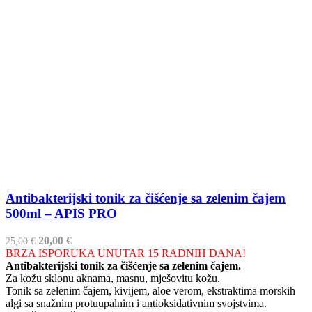
Antibakterijski tonik za čišćenje sa zelenim čajem
500ml – APIS PRO
Izvorna
Trenutna
20,00
€
25,00
€
cijena
cijena
BRZA ISPORUKA UNUTAR 15 RADNIH DANA!
bila
je:
Antibakterijski tonik za čišćenje sa zelenim čajem.
je:
20,00 €.
Za kožu sklonu aknama, masnu, mješovitu kožu.
25,00 €.
Tonik sa zelenim čajem, kivijem, aloe verom, ekstraktima morskih
algi sa snažnim protuupalnim i antioksidativnim svojstvima.