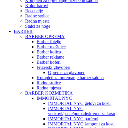
Kompleti za opremanje frizerskih salona
Kolor barovi
Recepcije
Radne stolice
Radna mjesta
Stalci za noge
BARBER
BARBER OPREMA
Barber fotelje
Barber mašinice
Barber kolica
Barber reklame
Barber koferi
Frizerski glavoperi
Oprema za glavoper
Kompleti za opremanje barber salona
Radne stolice
Radna mjesta
BARBER KOZMETIKA
IMMORTAL NYC
IMMORTAL NYC gelovi za kosu
IMMORTAL NYC
voskovi/paste/pomade/kreme za kosu
IMMORTAL NYC parfemi
IMMORTAL NYC šamponi za kosu