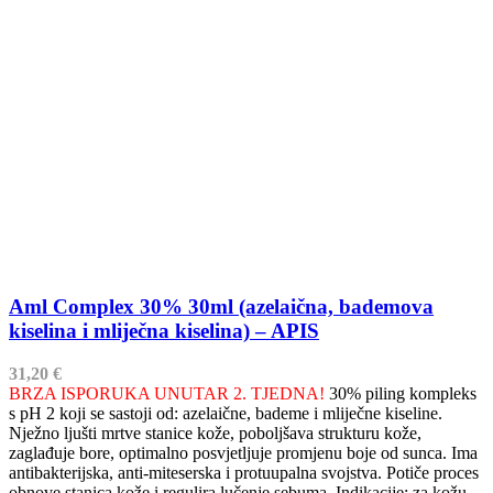
Aml Complex 30% 30ml (azelaična, bademova
kiselina i mliječna kiselina) – APIS
31,20
€
BRZA ISPORUKA UNUTAR 2. TJEDNA!
30% piling kompleks
s pH 2 koji se sastoji od: azelaične, bademe i mliječne kiseline.
Nježno ljušti mrtve stanice kože, poboljšava strukturu kože,
zaglađuje bore, optimalno posvjetljuje promjenu boje od sunca. Ima
antibakterijska, anti-miteserska i protuupalna svojstva. Potiče proces
obnove stanica kože i regulira lučenje sebuma. Indikacije: za kožu