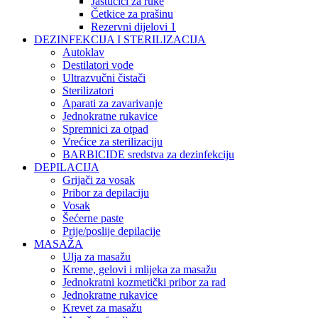
Jastučići za ruke
Četkice za prašinu
Rezervni dijelovi 1
DEZINFEKCIJA I STERILIZACIJA
Autoklav
Destilatori vode
Ultrazvučni čistači
Sterilizatori
Aparati za zavarivanje
Jednokratne rukavice
Spremnici za otpad
Vrećice za sterilizaciju
BARBICIDE sredstva za dezinfekciju
DEPILACIJA
Grijači za vosak
Pribor za depilaciju
Vosak
Šećerne paste
Prije/poslije depilacije
MASAŽA
Ulja za masažu
Kreme, gelovi i mlijeka za masažu
Jednokratni kozmetički pribor za rad
Jednokratne rukavice
Krevet za masažu