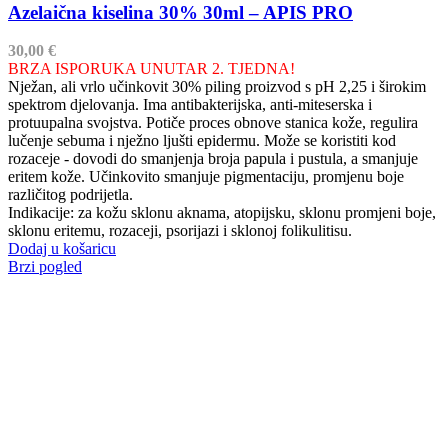
Azelaična kiselina 30% 30ml – APIS PRO
30,00
€
BRZA ISPORUKA UNUTAR 2. TJEDNA!
Nježan, ali vrlo učinkovit 30% piling proizvod s pH 2,25 i širokim
spektrom djelovanja. Ima antibakterijska, anti-miteserska i
protuupalna svojstva. Potiče proces obnove stanica kože, regulira
lučenje sebuma i nježno ljušti epidermu. Može se koristiti kod
rozaceje - dovodi do smanjenja broja papula i pustula, a smanjuje
eritem kože. Učinkovito smanjuje pigmentaciju, promjenu boje
različitog podrijetla.
Indikacije: za kožu sklonu aknama, atopijsku, sklonu promjeni boje,
sklonu eritemu, rozaceji, psorijazi i sklonoj folikulitisu.
Dodaj u košaricu
Brzi pogled