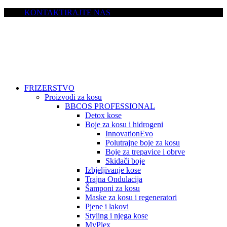
KONTAKTIRAJTE NAS
FRIZERSTVO
Proizvodi za kosu
BBCOS PROFESSIONAL
Detox kose
Boje za kosu i hidrogeni
InnovationEvo
Polutrajne boje za kosu
Boje za trepavice i obrve
Skidači boje
Izbjeljivanje kose
Trajna Ondulacija
Šamponi za kosu
Maske za kosu i regeneratori
Pjene i lakovi
Styling i njega kose
MyPlex