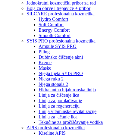
Jednokratni kozmetički pribor za rad
Boja za obrve i trepavice + pribor
SILCARE profesionalna kozmetika
Hydro Comfort
Soft Comfort
Energy Comfort
Smooth Comfort
SYIS PRO profesionalna kozmetika
Ampule SYIS PRO
Piling
Dubinsko čišćenje akni
Kreme
Maske
Njega tijela SYIS PRO
Njega ruku 2
Njega stopala 2
Hidratantna hijaluronska linija
Linija za čišćenje lica
Linija za pomlađivanje
Linija za regeneraciju
Linija vitaminske revitalizacije
Linija za jačanje lica
Tekućine za pročišćavanje vodika
APIS profesionalna kozmetika
Kiseline APIS