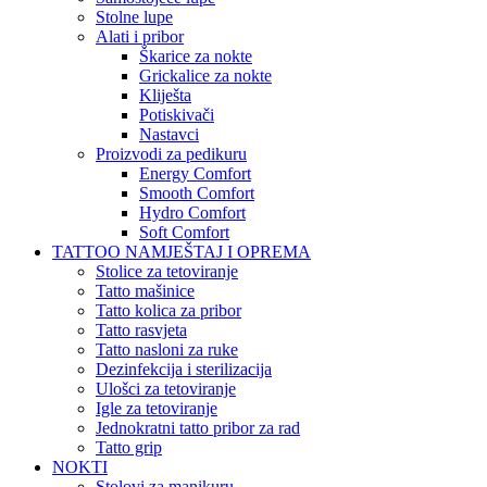
Stolne lupe
Alati i pribor
Škarice za nokte
Grickalice za nokte
Kliješta
Potiskivači
Nastavci
Proizvodi za pedikuru
Energy Comfort
Smooth Comfort
Hydro Comfort
Soft Comfort
TATTOO NAMJEŠTAJ I OPREMA
Stolice za tetoviranje
Tatto mašinice
Tatto kolica za pribor
Tatto rasvjeta
Tatto nasloni za ruke
Dezinfekcija i sterilizacija
Ulošci za tetoviranje
Igle za tetoviranje
Jednokratni tatto pribor za rad
Tatto grip
NOKTI
Stolovi za manikuru