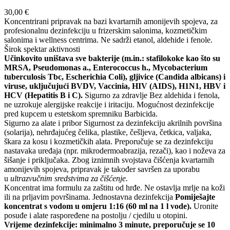
30,00
€
Koncentrirani pripravak na bazi kvartarnih amonijevih spojeva, za
profesionalnu dezinfekciju u frizerskim salonima, kozmetičkim
salonima i wellness centrima. Ne sadrži etanol, aldehide i fenole.
Širok spektar aktivnosti
Učinkovito uništava sve bakterije (m.in.: stafilokoke kao što su
MRSA, Pseudomonas a., Enterococcus h., Mycobacterium
tuberculosis Tbc, Escherichia Coli), gljivice (Candida albicans) i
viruse, uključujući BVDV, Vaccinia, HIV (AIDS), H1N1, HBV i
HCV (Hepatitis B i C).
Sigurno za zdravlje Bez aldehida i fenola,
ne uzrokuje alergijske reakcije i iritaciju. Mogućnost dezinfekcije
pred kupcem u estetskom spremniku Barbicida.
Sigurno za alate i pribor Sigurnost za dezinfekciju akrilnih površina
(solarija), nehrđajućeg čelika, plastike, češljeva, četkica, valjaka,
škara za kosu i kozmetičkih alata. Preporučuje se za dezinfekciju
nastavaka uređaja (npr. mikrodermoabrazija, rezači), kao i noževa za
šišanje i priključaka. Zbog iznimnih svojstava čišćenja kvartarnih
amonijevih spojeva, pripravak je također savršen za uporabu
u
ultrazvučnim sredstvima za čišćenje.
Koncentrat ima formulu za zaštitu od hrđe. Ne ostavlja mrlje na koži
ili na prljavim površinama. Jednostavna dezinfekcija
Pomiješajte
koncentrat s vodom u omjeru 1:16 (60 ml na 1 l vode).
Uronite
posuđe i alate raspoređene na postolju / cjedilu u otopini.
Vrijeme dezinfekcije: minimalno 3 minute, preporučuje se 10