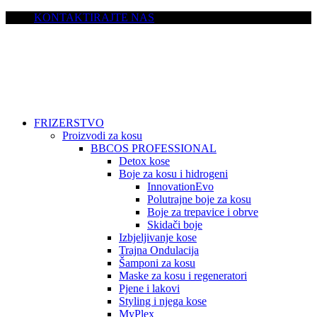
KONTAKTIRAJTE NAS
FRIZERSTVO
Proizvodi za kosu
BBCOS PROFESSIONAL
Detox kose
Boje za kosu i hidrogeni
InnovationEvo
Polutrajne boje za kosu
Boje za trepavice i obrve
Skidači boje
Izbjeljivanje kose
Trajna Ondulacija
Šamponi za kosu
Maske za kosu i regeneratori
Pjene i lakovi
Styling i njega kose
MyPlex