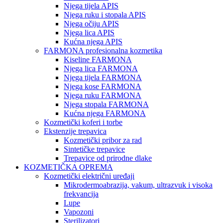
Njega tijela APIS
Njega ruku i stopala APIS
Njega očiju APIS
Njega lica APIS
Kućna njega APIS
FARMONA profesionalna kozmetika
Kiseline FARMONA
Njega lica FARMONA
Njega tijela FARMONA
Njega kose FARMONA
Njega ruku FARMONA
Njega stopala FARMONA
Kućna njega FARMONA
Kozmetički koferi i torbe
Ekstenzije trepavica
Kozmetički pribor za rad
Sintetičke trepavice
Trepavice od prirodne dlake
KOZMETIČKA OPREMA
Kozmetički električni uređaji
Mikrodermoabrazija, vakum, ultrazvuk i visoka
frekvancija
Lupe
Vapozoni
Sterilizatori