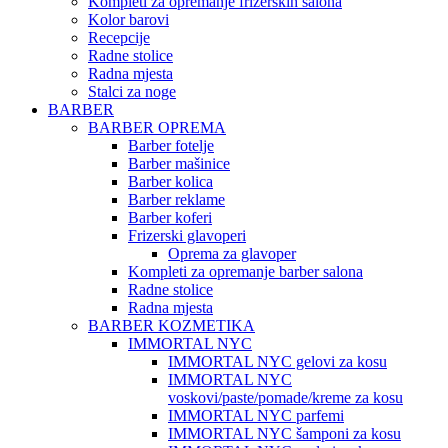
Kompleti za opremanje frizerskih salona
Kolor barovi
Recepcije
Radne stolice
Radna mjesta
Stalci za noge
BARBER
BARBER OPREMA
Barber fotelje
Barber mašinice
Barber kolica
Barber reklame
Barber koferi
Frizerski glavoperi
Oprema za glavoper
Kompleti za opremanje barber salona
Radne stolice
Radna mjesta
BARBER KOZMETIKA
IMMORTAL NYC
IMMORTAL NYC gelovi za kosu
IMMORTAL NYC
voskovi/paste/pomade/kreme za kosu
IMMORTAL NYC parfemi
IMMORTAL NYC šamponi za kosu