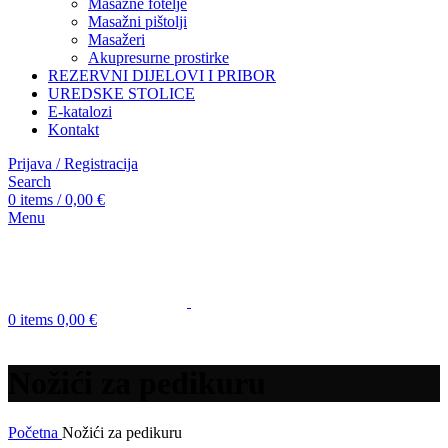
Masažne fotelje
Masažni pištolji
Masažeri
Akupresurne prostirke
REZERVNI DIJELOVI I PRIBOR
UREDSKE STOLICE
E-katalozi
Kontakt
Prijava / Registracija
Search
0
items
/
0,00
€
Menu
0
items
0,00
€
Nožići za pedikuru
Početna
Nožići za pedikuru