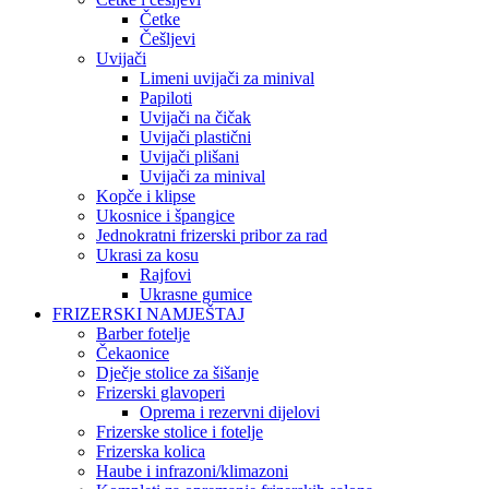
Četke
Češljevi
Uvijači
Limeni uvijači za minival
Papiloti
Uvijači na čičak
Uvijači plastični
Uvijači plišani
Uvijači za minival
Kopče i klipse
Ukosnice i špangice
Jednokratni frizerski pribor za rad
Ukrasi za kosu
Rajfovi
Ukrasne gumice
FRIZERSKI NAMJEŠTAJ
Barber fotelje
Čekaonice
Dječje stolice za šišanje
Frizerski glavoperi
Oprema i rezervni dijelovi
Frizerske stolice i fotelje
Frizerska kolica
Haube i infrazoni/klimazoni