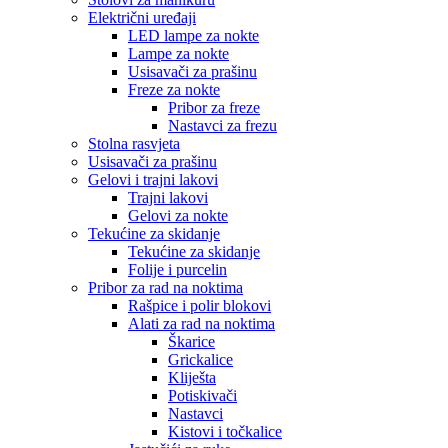
Električni uređaji
LED lampe za nokte
Lampe za nokte
Usisavači za prašinu
Freze za nokte
Pribor za freze
Nastavci za frezu
Stolna rasvjeta
Usisavači za prašinu
Gelovi i trajni lakovi
Trajni lakovi
Gelovi za nokte
Tekućine za skidanje
Tekućine za skidanje
Folije i purcelin
Pribor za rad na noktima
Rašpice i polir blokovi
Alati za rad na noktima
Škarice
Grickalice
Kliješta
Potiskivači
Nastavci
Kistovi i točkalice