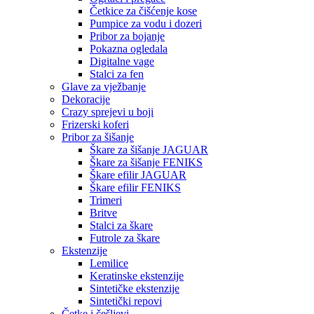
Četkice za čišćenje kose
Pumpice za vodu i dozeri
Pribor za bojanje
Pokazna ogledala
Digitalne vage
Stalci za fen
Glave za vježbanje
Dekoracije
Crazy sprejevi u boji
Frizerski koferi
Pribor za šišanje
Škare za šišanje JAGUAR
Škare za šišanje FENIKS
Škare efilir JAGUAR
Škare efilir FENIKS
Trimeri
Britve
Stalci za škare
Futrole za škare
Ekstenzije
Lemilice
Keratinske ekstenzije
Sintetičke ekstenzije
Sintetički repovi
Četke i češljevi