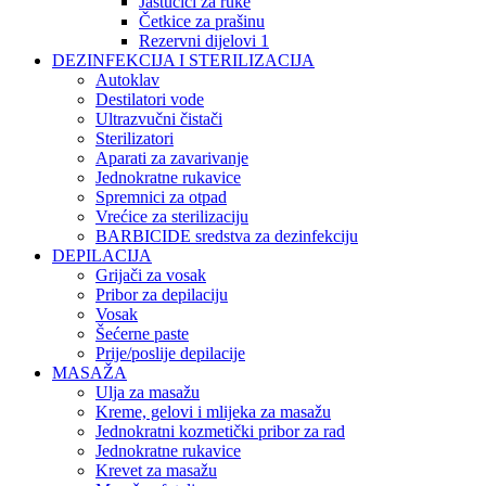
Jastučići za ruke
Četkice za prašinu
Rezervni dijelovi 1
DEZINFEKCIJA I STERILIZACIJA
Autoklav
Destilatori vode
Ultrazvučni čistači
Sterilizatori
Aparati za zavarivanje
Jednokratne rukavice
Spremnici za otpad
Vrećice za sterilizaciju
BARBICIDE sredstva za dezinfekciju
DEPILACIJA
Grijači za vosak
Pribor za depilaciju
Vosak
Šećerne paste
Prije/poslije depilacije
MASAŽA
Ulja za masažu
Kreme, gelovi i mlijeka za masažu
Jednokratni kozmetički pribor za rad
Jednokratne rukavice
Krevet za masažu