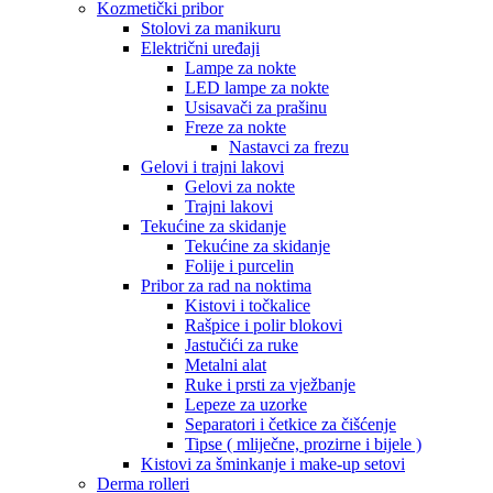
Kozmetički pribor
Stolovi za manikuru
Električni uređaji
Lampe za nokte
LED lampe za nokte
Usisavači za prašinu
Freze za nokte
Nastavci za frezu
Gelovi i trajni lakovi
Gelovi za nokte
Trajni lakovi
Tekućine za skidanje
Tekućine za skidanje
Folije i purcelin
Pribor za rad na noktima
Kistovi i točkalice
Rašpice i polir blokovi
Jastučići za ruke
Metalni alat
Ruke i prsti za vježbanje
Lepeze za uzorke
Separatori i četkice za čišćenje
Tipse ( mliječne, prozirne i bijele )
Kistovi za šminkanje i make-up setovi
Derma rolleri