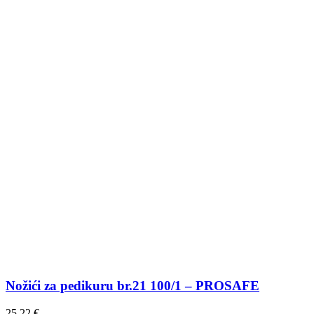
Nožići za pedikuru br.21 100/1 – PROSAFE
25,22
€