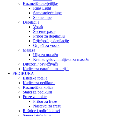
Kozmetičke svjetiljke
Ring Light
Samostojeće lupe
Stolne lupe
Depilacija
Vosak
Šećerne paste
Pribor za depilaciju
Prije/poslije depilacije
Grijači za vosak
Masaža
Ulja za masažu
Kreme, gelovi i mlijeka za masažu
Difuzori / osvježivači
Kadice za parafin i materijal
PEDIKURA
Estetske fotelje
Kadice za pedikuru
Kozmetička kolica
Stalci za pedikuru
Freze za nokte
Pribor za freze
Nastavci za frezu
Rašpice i polir blokovi
Samostojeće lupe