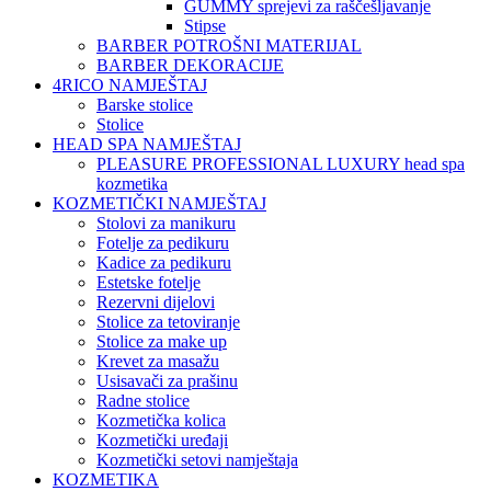
GUMMY sprejevi za raščešljavanje
Stipse
BARBER POTROŠNI MATERIJAL
BARBER DEKORACIJE
4RICO NAMJEŠTAJ
Barske stolice
Stolice
HEAD SPA NAMJEŠTAJ
PLEASURE PROFESSIONAL LUXURY head spa
kozmetika
KOZMETIČKI NAMJEŠTAJ
Stolovi za manikuru
Fotelje za pedikuru
Kadice za pedikuru
Estetske fotelje
Rezervni dijelovi
Stolice za tetoviranje
Stolice za make up
Krevet za masažu
Usisavači za prašinu
Radne stolice
Kozmetička kolica
Kozmetički uređaji
Kozmetički setovi namještaja
KOZMETIKA