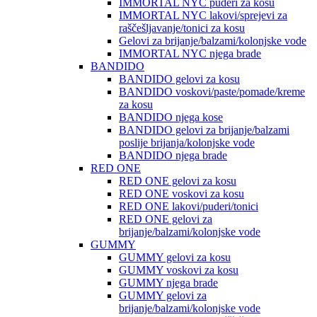
IMMORTAL NYC puderi za kosu
IMMORTAL NYC lakovi/sprejevi za
raščešljavanje/tonici za kosu
Gelovi za brijanje/balzami/kolonjske vode
IMMORTAL NYC njega brade
BANDIDO
BANDIDO gelovi za kosu
BANDIDO voskovi/paste/pomade/kreme
za kosu
BANDIDO njega kose
BANDIDO gelovi za brijanje/balzami
poslije brijanja/kolonjske vode
BANDIDO njega brade
RED ONE
RED ONE gelovi za kosu
RED ONE voskovi za kosu
RED ONE lakovi/puderi/tonici
RED ONE gelovi za
brijanje/balzami/kolonjske vode
GUMMY
GUMMY gelovi za kosu
GUMMY voskovi za kosu
GUMMY njega brade
GUMMY gelovi za
brijanje/balzami/kolonjske vode