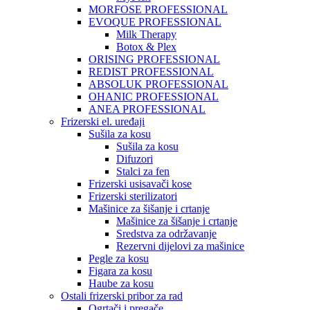
MORFOSE PROFESSIONAL
EVOQUE PROFESSIONAL
Milk Therapy
Botox & Plex
ORISING PROFESSIONAL
REDIST PROFESSIONAL
ABSOLUK PROFESSIONAL
OHANIC PROFESSIONAL
ANEA PROFESSIONAL
Frizerski el. uređaji
Sušila za kosu
Sušila za kosu
Difuzori
Stalci za fen
Frizerski usisavači kose
Frizerski sterilizatori
Mašinice za šišanje i crtanje
Mašinice za šišanje i crtanje
Sredstva za održavanje
Rezervni dijelovi za mašinice
Pegle za kosu
Figara za kosu
Haube za kosu
Ostali frizerski pribor za rad
Ogrtači i pregače