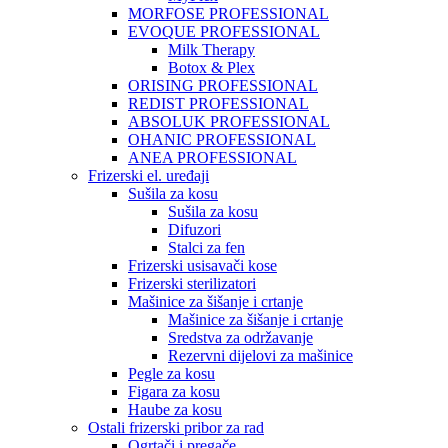
MORFOSE PROFESSIONAL
EVOQUE PROFESSIONAL
Milk Therapy
Botox & Plex
ORISING PROFESSIONAL
REDIST PROFESSIONAL
ABSOLUK PROFESSIONAL
OHANIC PROFESSIONAL
ANEA PROFESSIONAL
Frizerski el. uređaji
Sušila za kosu
Sušila za kosu
Difuzori
Stalci za fen
Frizerski usisavači kose
Frizerski sterilizatori
Mašinice za šišanje i crtanje
Mašinice za šišanje i crtanje
Sredstva za održavanje
Rezervni dijelovi za mašinice
Pegle za kosu
Figara za kosu
Haube za kosu
Ostali frizerski pribor za rad
Ogrtači i pregače