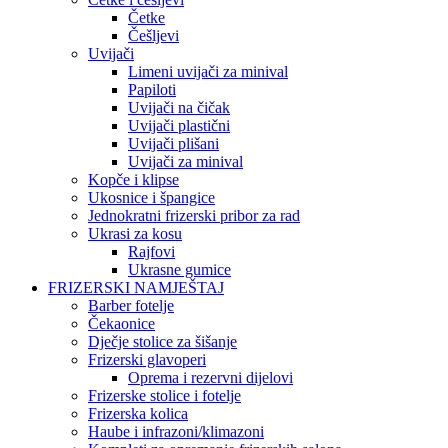
Četke
Češljevi
Uvijači
Limeni uvijači za minival
Papiloti
Uvijači na čičak
Uvijači plastični
Uvijači plišani
Uvijači za minival
Kopče i klipse
Ukosnice i špangice
Jednokratni frizerski pribor za rad
Ukrasi za kosu
Rajfovi
Ukrasne gumice
FRIZERSKI NAMJEŠTAJ
Barber fotelje
Čekaonice
Dječje stolice za šišanje
Frizerski glavoperi
Oprema i rezervni dijelovi
Frizerske stolice i fotelje
Frizerska kolica
Haube i infrazoni/klimazoni