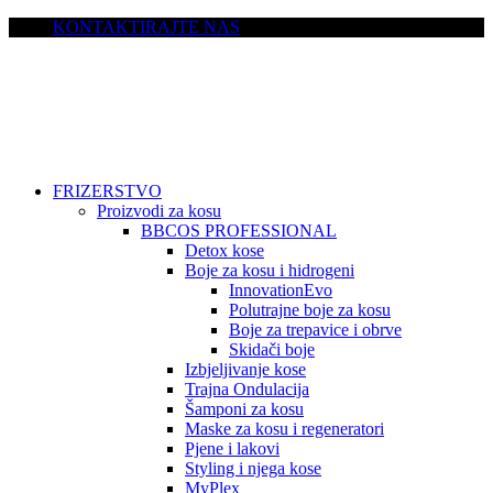
KONTAKTIRAJTE NAS
FRIZERSTVO
Proizvodi za kosu
BBCOS PROFESSIONAL
Detox kose
Boje za kosu i hidrogeni
InnovationEvo
Polutrajne boje za kosu
Boje za trepavice i obrve
Skidači boje
Izbjeljivanje kose
Trajna Ondulacija
Šamponi za kosu
Maske za kosu i regeneratori
Pjene i lakovi
Styling i njega kose
MyPlex