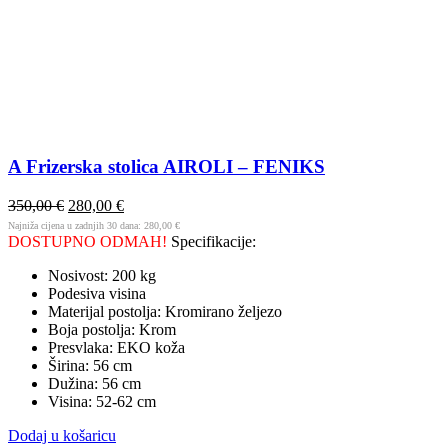
A Frizerska stolica AIROLI – FENIKS
350,00
€
280,00
€
Najniža cijena u zadnjih 30 dana:
280,00
€
DOSTUPNO ODMAH!
Specifikacije:
Nosivost: 200 kg
Podesiva visina
Materijal postolja: Kromirano željezo
Boja postolja: Krom
Presvlaka: EKO koža
Širina: 56 cm
Dužina: 56 cm
Visina: 52-62 cm
Dodaj u košaricu