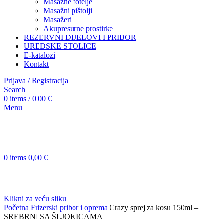
Masažne fotelje
Masažni pištolji
Masažeri
Akupresurne prostirke
REZERVNI DIJELOVI I PRIBOR
UREDSKE STOLICE
E-katalozi
Kontakt
Prijava / Registracija
Search
0
items
/
0,00
€
Menu
0
items
0,00
€
Klikni za veću sliku
Početna
Frizerski pribor i oprema
Crazy sprej za kosu 150ml –
SREBRNI SA ŠLJOKICAMA