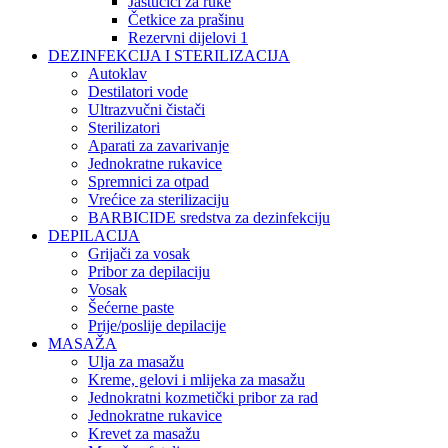
Jastučići za ruke
Četkice za prašinu
Rezervni dijelovi 1
DEZINFEKCIJA I STERILIZACIJA
Autoklav
Destilatori vode
Ultrazvučni čistači
Sterilizatori
Aparati za zavarivanje
Jednokratne rukavice
Spremnici za otpad
Vrećice za sterilizaciju
BARBICIDE sredstva za dezinfekciju
DEPILACIJA
Grijači za vosak
Pribor za depilaciju
Vosak
Šećerne paste
Prije/poslije depilacije
MASAŽA
Ulja za masažu
Kreme, gelovi i mlijeka za masažu
Jednokratni kozmetički pribor za rad
Jednokratne rukavice
Krevet za masažu