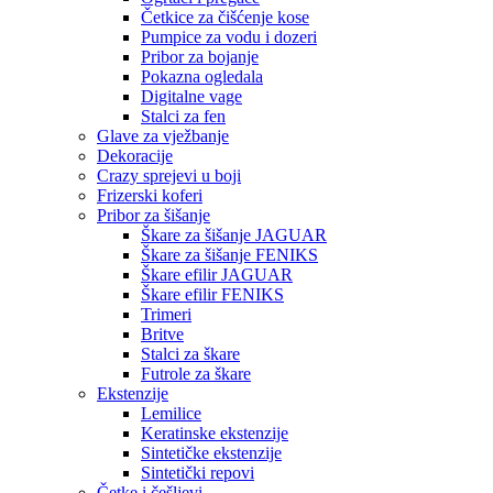
Četkice za čišćenje kose
Pumpice za vodu i dozeri
Pribor za bojanje
Pokazna ogledala
Digitalne vage
Stalci za fen
Glave za vježbanje
Dekoracije
Crazy sprejevi u boji
Frizerski koferi
Pribor za šišanje
Škare za šišanje JAGUAR
Škare za šišanje FENIKS
Škare efilir JAGUAR
Škare efilir FENIKS
Trimeri
Britve
Stalci za škare
Futrole za škare
Ekstenzije
Lemilice
Keratinske ekstenzije
Sintetičke ekstenzije
Sintetički repovi
Četke i češljevi