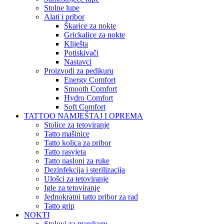
Stolne lupe
Alati i pribor
Škarice za nokte
Grickalice za nokte
Kliješta
Potiskivači
Nastavci
Proizvodi za pedikuru
Energy Comfort
Smooth Comfort
Hydro Comfort
Soft Comfort
TATTOO NAMJEŠTAJ I OPREMA
Stolice za tetoviranje
Tatto mašinice
Tatto kolica za pribor
Tatto rasvjeta
Tatto nasloni za ruke
Dezinfekcija i sterilizacija
Ulošci za tetoviranje
Igle za tetoviranje
Jednokratni tatto pribor za rad
Tatto grip
NOKTI
Stolovi za manikuru