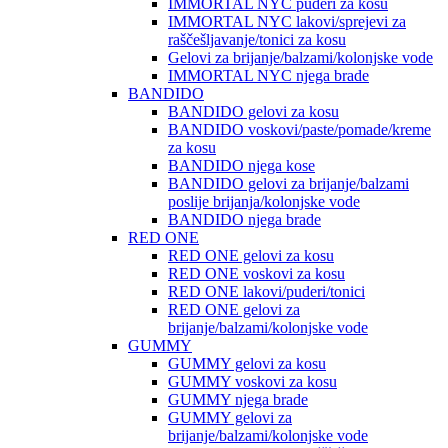
IMMORTAL NYC puderi za kosu
IMMORTAL NYC lakovi/sprejevi za
raščešljavanje/tonici za kosu
Gelovi za brijanje/balzami/kolonjske vode
IMMORTAL NYC njega brade
BANDIDO
BANDIDO gelovi za kosu
BANDIDO voskovi/paste/pomade/kreme
za kosu
BANDIDO njega kose
BANDIDO gelovi za brijanje/balzami
poslije brijanja/kolonjske vode
BANDIDO njega brade
RED ONE
RED ONE gelovi za kosu
RED ONE voskovi za kosu
RED ONE lakovi/puderi/tonici
RED ONE gelovi za
brijanje/balzami/kolonjske vode
GUMMY
GUMMY gelovi za kosu
GUMMY voskovi za kosu
GUMMY njega brade
GUMMY gelovi za
brijanje/balzami/kolonjske vode