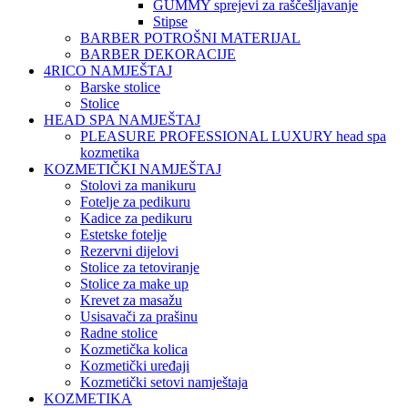
GUMMY sprejevi za raščešljavanje
Stipse
BARBER POTROŠNI MATERIJAL
BARBER DEKORACIJE
4RICO NAMJEŠTAJ
Barske stolice
Stolice
HEAD SPA NAMJEŠTAJ
PLEASURE PROFESSIONAL LUXURY head spa
kozmetika
KOZMETIČKI NAMJEŠTAJ
Stolovi za manikuru
Fotelje za pedikuru
Kadice za pedikuru
Estetske fotelje
Rezervni dijelovi
Stolice za tetoviranje
Stolice za make up
Krevet za masažu
Usisavači za prašinu
Radne stolice
Kozmetička kolica
Kozmetički uređaji
Kozmetički setovi namještaja
KOZMETIKA