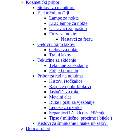
Kozmetički pribor
Stolovi za manikuru
Električni uređaji
Lampe za nokte
LED lampe za nokte
Usisavači za prašinu
Freze za nokte
Nastavci za frezu
Gelovi i trajni lakovi
Gelovi za nokte
Trajni lakovi
Tekućine za skidanje
Tekućine za skidanje
Folije i purcelin
Pribor za rad na noktima
Kistovi i točkalice
Rašpice i polir blokovi
Jastučići za ruke
Metalni alat
Ruke i prsti za vježbanje
Lepeze za uzorke
Separatori i četkice za čišćenje
Tipse ( mliječne, prozirne i bijele )
Kistovi za šminkanje i make-up setovi
Derma rolleri