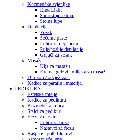
Kozmetičke svjetiljke
Ring Light
Samostojeće lupe
Stolne lupe
Depilacija
Vosak
Šećerne paste
Pribor za depilaciju
Prije/poslije depilacije
Grijači za vosak
Masaža
Ulja za masažu
Kreme, gelovi i mlijeka za masažu
Difuzori / osvježivači
Kadice za parafin i materijal
PEDIKURA
Estetske fotelje
Kadice za pedikuru
Kozmetička kolica
Stalci za pedikuru
Freze za nokte
Pribor za freze
Nastavci za frezu
Rašpice i polir blokovi
Samostojeće lupe