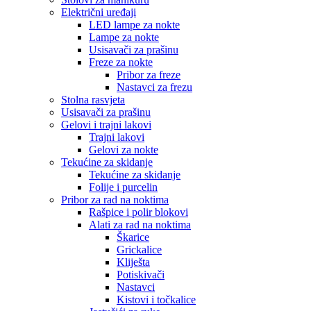
Električni uređaji
LED lampe za nokte
Lampe za nokte
Usisavači za prašinu
Freze za nokte
Pribor za freze
Nastavci za frezu
Stolna rasvjeta
Usisavači za prašinu
Gelovi i trajni lakovi
Trajni lakovi
Gelovi za nokte
Tekućine za skidanje
Tekućine za skidanje
Folije i purcelin
Pribor za rad na noktima
Rašpice i polir blokovi
Alati za rad na noktima
Škarice
Grickalice
Kliješta
Potiskivači
Nastavci
Kistovi i točkalice