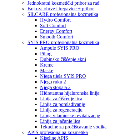
Jednokratni kozmetički pribor za rad
Boja za obrve i trepavice + pribor
SILCARE profesionalna kozmetika
Hydro Comfort
Soft Comfort
Energy Comfort
Smooth Comfort
SYIS PRO profesionalna kozmetika
Ampule SYIS PRO
Piling
Dubinsko čišćenje akni
Kreme
Maske
Njega tijela SYIS PRO
Njega ruku 2
Njega stopala 2
Hidratantna hijaluronska linija
Linija za čišćenje lica
Linija za pomlađivanje
Linija za regeneraciju
Linija vitaminske revitalizacije
Linija za jačanje lica
Tekućine za pročišćavanje vodika
APIS profesionalna kozmetika
Kiseline APIS