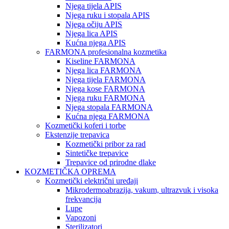
Njega tijela APIS
Njega ruku i stopala APIS
Njega očiju APIS
Njega lica APIS
Kućna njega APIS
FARMONA profesionalna kozmetika
Kiseline FARMONA
Njega lica FARMONA
Njega tijela FARMONA
Njega kose FARMONA
Njega ruku FARMONA
Njega stopala FARMONA
Kućna njega FARMONA
Kozmetički koferi i torbe
Ekstenzije trepavica
Kozmetički pribor za rad
Sintetičke trepavice
Trepavice od prirodne dlake
KOZMETIČKA OPREMA
Kozmetički električni uređaji
Mikrodermoabrazija, vakum, ultrazvuk i visoka
frekvancija
Lupe
Vapozoni
Sterilizatori