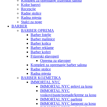
Kompleti za opremanje frizerskih salona
Kolor barovi
Recepcije
Radne stolice
Radna mjesta
Stalci za noge
BARBER
BARBER OPREMA
Barber fotelje
Barber mašinice
Barber kolica
Barber reklame
Barber koferi
Frizerski glavoperi
Oprema za glavoper
Kompleti za opremanje barber salona
Radne stolice
Radna mjesta
BARBER KOZMETIKA
IMMORTAL NYC
IMMORTAL NYC gelovi za kosu
IMMORTAL NYC
voskovi/paste/pomade/kreme za kosu
IMMORTAL NYC parfemi
IMMORTAL NYC šamponi za kosu