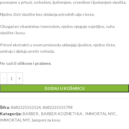
povezane s prhuti, svrbežom, ljuštenjem, crvenilom i ljuskanjem vlasišta.
Nježno čisti vlasište bez skidanja prirodnih ulja s kose.
Obogaćen vitaminima i mentolom, nježno njeguje osjetljivo, suho
vlasište i kosu.
Prironi ekstrakti u ovom proizvodu uklanjaju ljuskice, nježno čiste,
umiruju i djeluju protiv svrbeža.
Ne sadrži
silikone i prabene.
DODAJ U KOŠARICU
Šifra:
8682225552124, 8682225555798
Kategorije:
BARBER
,
BARBER KOZMETIKA
,
IMMORTAL NYC
,
IMMORTAL NYC šamponi za kosu