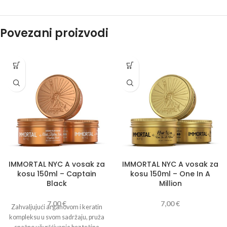
Povezani proizvodi
IMMORTAL NYC A vosak za
IMMORTAL NYC A vosak za
kosu 150ml – Captain
kosu 150ml – One In A
Black
Million
7,00
€
7,00
€
Zahvaljujući arganovom i keratin
kompleksu u svom sadržaju, pruža