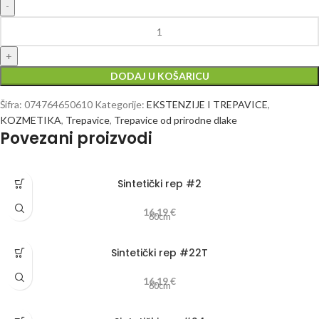
DODAJ U KOŠARICU
Šifra:
074764650610
Kategorije:
EKSTENZIJE I TREPAVICE
,
KOZMETIKA
,
Trepavice
,
Trepavice od prirodne dlake
Povezani proizvodi
Sintetički rep #2
16,19
€
60cm
Sintetički rep #22T
16,19
€
60cm