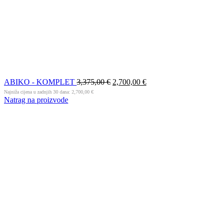
ABIKO - KOMPLET
3,375,00
€
2,700,00
€
Najniža cijena u zadnjih 30 dana:
2,700,00
€
Natrag na proizvode