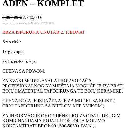
ADEN – KOMPLET
2,800,00
€
2,240,00
€
Najniža cijena u zadnjih 30 dana:
2,240,00
€
BRZA ISPORUKA UNUTAR 2. TJEDNA!
Set sadrži:
1x glavoper
2x frizerska fotelja
CIJENA SA PDV-OM.
ZA SVAKI MODEL AYALA PROIZVOĐAČA
PROFESIONALNOG NAMJEŠTAJA MOGUĆE JE IZABRATI
BOJU I MATERIJAL TAPECIRUNGA TE BOJU KERAMIKE.
CIJENA KOJA JE IZRAŽENA JE ZA MODEL SA SLIKE (
CRNI TAPECIRUNG SA BIJELOM KERAMIKOM ).
ZA INFORMACIJE OKO CIJENE PROIZVODA U DRUGIM
KOMBINACIJAMA BOJA ILI POSTOLJA MOLIMO
KONTAKTIRATI BROJ: 091/600-5030 ( IVAN ).