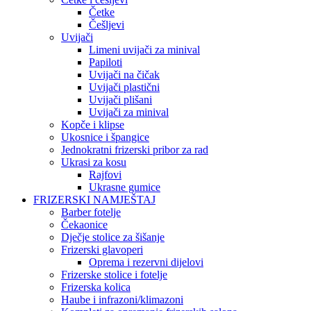
Četke
Češljevi
Uvijači
Limeni uvijači za minival
Papiloti
Uvijači na čičak
Uvijači plastični
Uvijači plišani
Uvijači za minival
Kopče i klipse
Ukosnice i špangice
Jednokratni frizerski pribor za rad
Ukrasi za kosu
Rajfovi
Ukrasne gumice
FRIZERSKI NAMJEŠTAJ
Barber fotelje
Čekaonice
Dječje stolice za šišanje
Frizerski glavoperi
Oprema i rezervni dijelovi
Frizerske stolice i fotelje
Frizerska kolica
Haube i infrazoni/klimazoni