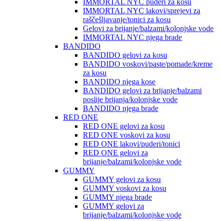
IMMORTAL NYC puderi za kosu
IMMORTAL NYC lakovi/sprejevi za
raščešljavanje/tonici za kosu
Gelovi za brijanje/balzami/kolonjske vode
IMMORTAL NYC njega brade
BANDIDO
BANDIDO gelovi za kosu
BANDIDO voskovi/paste/pomade/kreme
za kosu
BANDIDO njega kose
BANDIDO gelovi za brijanje/balzami
poslije brijanja/kolonjske vode
BANDIDO njega brade
RED ONE
RED ONE gelovi za kosu
RED ONE voskovi za kosu
RED ONE lakovi/puderi/tonici
RED ONE gelovi za
brijanje/balzami/kolonjske vode
GUMMY
GUMMY gelovi za kosu
GUMMY voskovi za kosu
GUMMY njega brade
GUMMY gelovi za
brijanje/balzami/kolonjske vode