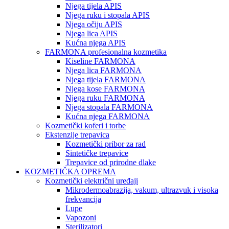
Njega tijela APIS
Njega ruku i stopala APIS
Njega očiju APIS
Njega lica APIS
Kućna njega APIS
FARMONA profesionalna kozmetika
Kiseline FARMONA
Njega lica FARMONA
Njega tijela FARMONA
Njega kose FARMONA
Njega ruku FARMONA
Njega stopala FARMONA
Kućna njega FARMONA
Kozmetički koferi i torbe
Ekstenzije trepavica
Kozmetički pribor za rad
Sintetičke trepavice
Trepavice od prirodne dlake
KOZMETIČKA OPREMA
Kozmetički električni uređaji
Mikrodermoabrazija, vakum, ultrazvuk i visoka
frekvancija
Lupe
Vapozoni
Sterilizatori