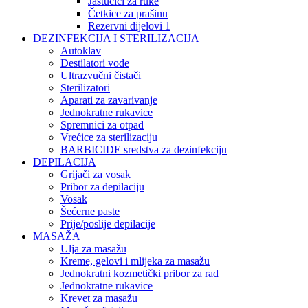
Jastučići za ruke
Četkice za prašinu
Rezervni dijelovi 1
DEZINFEKCIJA I STERILIZACIJA
Autoklav
Destilatori vode
Ultrazvučni čistači
Sterilizatori
Aparati za zavarivanje
Jednokratne rukavice
Spremnici za otpad
Vrećice za sterilizaciju
BARBICIDE sredstva za dezinfekciju
DEPILACIJA
Grijači za vosak
Pribor za depilaciju
Vosak
Šećerne paste
Prije/poslije depilacije
MASAŽA
Ulja za masažu
Kreme, gelovi i mlijeka za masažu
Jednokratni kozmetički pribor za rad
Jednokratne rukavice
Krevet za masažu