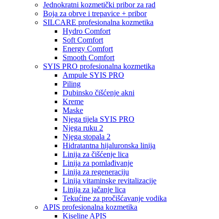
Jednokratni kozmetički pribor za rad
Boja za obrve i trepavice + pribor
SILCARE profesionalna kozmetika
Hydro Comfort
Soft Comfort
Energy Comfort
Smooth Comfort
SYIS PRO profesionalna kozmetika
Ampule SYIS PRO
Piling
Dubinsko čišćenje akni
Kreme
Maske
Njega tijela SYIS PRO
Njega ruku 2
Njega stopala 2
Hidratantna hijaluronska linija
Linija za čišćenje lica
Linija za pomlađivanje
Linija za regeneraciju
Linija vitaminske revitalizacije
Linija za jačanje lica
Tekućine za pročišćavanje vodika
APIS profesionalna kozmetika
Kiseline APIS