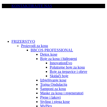
KONTAKTIRAJTE NAS
FRIZERSTVO
Proizvodi za kosu
BBCOS PROFESSIONAL
Detox kose
Boje za kosu i hidrogeni
InnovationEvo
Polutrajne boje za kosu
Boje za trepavice i obrve
Skidači boje
Izbjeljivanje kose
Trajna Ondulacija
Šamponi za kosu
Maske za kosu i regeneratori
Pjene i lakovi
Styling i njega kose
MyPlex