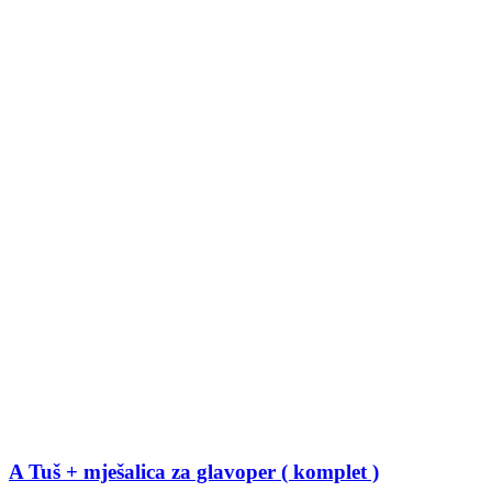
A Tuš + mješalica za glavoper ( komplet )