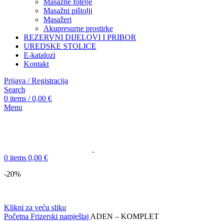
Masažne fotelje
Masažni pištolji
Masažeri
Akupresurne prostirke
REZERVNI DIJELOVI I PRIBOR
UREDSKE STOLICE
E-katalozi
Kontakt
Prijava / Registracija
Search
0
items
/
0,00
€
Menu
0
items
0,00
€
-20%
Klikni za veću sliku
Početna
Frizerski namještaj
ADEN – KOMPLET