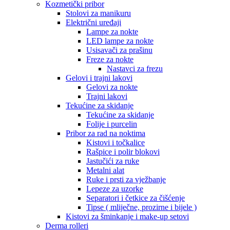
Kozmetički pribor
Stolovi za manikuru
Električni uređaji
Lampe za nokte
LED lampe za nokte
Usisavači za prašinu
Freze za nokte
Nastavci za frezu
Gelovi i trajni lakovi
Gelovi za nokte
Trajni lakovi
Tekućine za skidanje
Tekućine za skidanje
Folije i purcelin
Pribor za rad na noktima
Kistovi i točkalice
Rašpice i polir blokovi
Jastučići za ruke
Metalni alat
Ruke i prsti za vježbanje
Lepeze za uzorke
Separatori i četkice za čišćenje
Tipse ( mliječne, prozirne i bijele )
Kistovi za šminkanje i make-up setovi
Derma rolleri