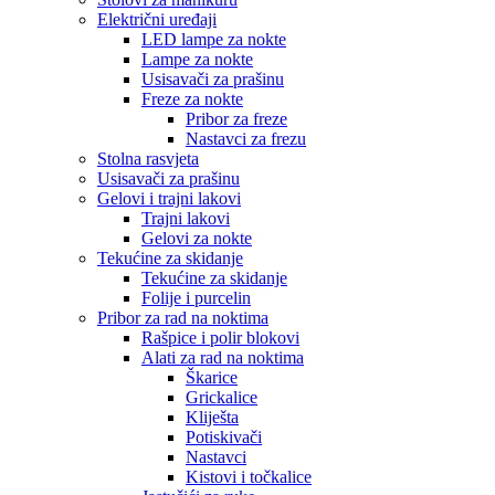
Električni uređaji
LED lampe za nokte
Lampe za nokte
Usisavači za prašinu
Freze za nokte
Pribor za freze
Nastavci za frezu
Stolna rasvjeta
Usisavači za prašinu
Gelovi i trajni lakovi
Trajni lakovi
Gelovi za nokte
Tekućine za skidanje
Tekućine za skidanje
Folije i purcelin
Pribor za rad na noktima
Rašpice i polir blokovi
Alati za rad na noktima
Škarice
Grickalice
Kliješta
Potiskivači
Nastavci
Kistovi i točkalice