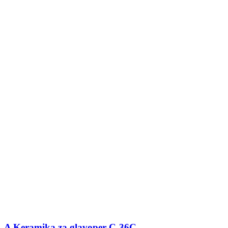
A Keramika za glavoper C-36C