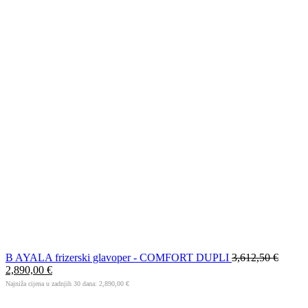
B AYALA frizerski glavoper - COMFORT DUPLI
3,612,50
€
2,890,00
€
Najniža cijena u zadnjih 30 dana:
2,890,00
€