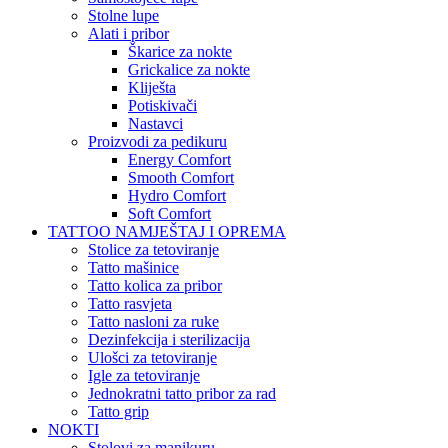
Stolne lupe
Alati i pribor
Škarice za nokte
Grickalice za nokte
Kliješta
Potiskivači
Nastavci
Proizvodi za pedikuru
Energy Comfort
Smooth Comfort
Hydro Comfort
Soft Comfort
TATTOO NAMJEŠTAJ I OPREMA
Stolice za tetoviranje
Tatto mašinice
Tatto kolica za pribor
Tatto rasvjeta
Tatto nasloni za ruke
Dezinfekcija i sterilizacija
Ulošci za tetoviranje
Igle za tetoviranje
Jednokratni tatto pribor za rad
Tatto grip
NOKTI
Stolovi za manikuru