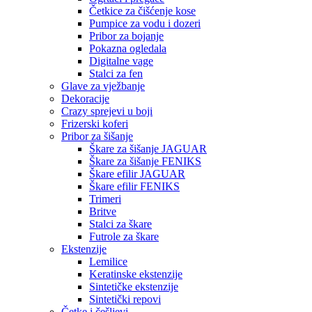
Četkice za čišćenje kose
Pumpice za vodu i dozeri
Pribor za bojanje
Pokazna ogledala
Digitalne vage
Stalci za fen
Glave za vježbanje
Dekoracije
Crazy sprejevi u boji
Frizerski koferi
Pribor za šišanje
Škare za šišanje JAGUAR
Škare za šišanje FENIKS
Škare efilir JAGUAR
Škare efilir FENIKS
Trimeri
Britve
Stalci za škare
Futrole za škare
Ekstenzije
Lemilice
Keratinske ekstenzije
Sintetičke ekstenzije
Sintetički repovi
Četke i češljevi