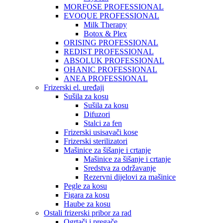
MORFOSE PROFESSIONAL
EVOQUE PROFESSIONAL
Milk Therapy
Botox & Plex
ORISING PROFESSIONAL
REDIST PROFESSIONAL
ABSOLUK PROFESSIONAL
OHANIC PROFESSIONAL
ANEA PROFESSIONAL
Frizerski el. uređaji
Sušila za kosu
Sušila za kosu
Difuzori
Stalci za fen
Frizerski usisavači kose
Frizerski sterilizatori
Mašinice za šišanje i crtanje
Mašinice za šišanje i crtanje
Sredstva za održavanje
Rezervni dijelovi za mašinice
Pegle za kosu
Figara za kosu
Haube za kosu
Ostali frizerski pribor za rad
Ogrtači i pregače