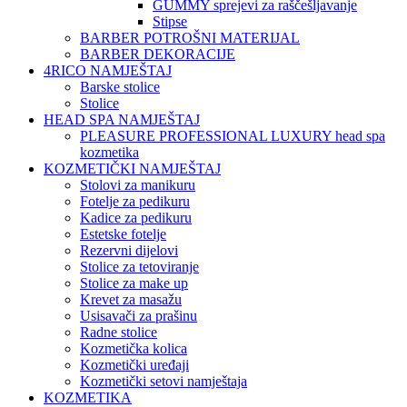
GUMMY sprejevi za raščešljavanje
Stipse
BARBER POTROŠNI MATERIJAL
BARBER DEKORACIJE
4RICO NAMJEŠTAJ
Barske stolice
Stolice
HEAD SPA NAMJEŠTAJ
PLEASURE PROFESSIONAL LUXURY head spa
kozmetika
KOZMETIČKI NAMJEŠTAJ
Stolovi za manikuru
Fotelje za pedikuru
Kadice za pedikuru
Estetske fotelje
Rezervni dijelovi
Stolice za tetoviranje
Stolice za make up
Krevet za masažu
Usisavači za prašinu
Radne stolice
Kozmetička kolica
Kozmetički uređaji
Kozmetički setovi namještaja
KOZMETIKA