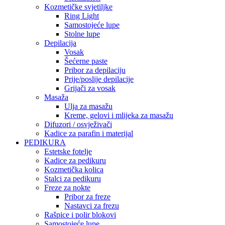
Kozmetičke svjetiljke
Ring Light
Samostojeće lupe
Stolne lupe
Depilacija
Vosak
Šećerne paste
Pribor za depilaciju
Prije/poslije depilacije
Grijači za vosak
Masaža
Ulja za masažu
Kreme, gelovi i mlijeka za masažu
Difuzori / osvježivači
Kadice za parafin i materijal
PEDIKURA
Estetske fotelje
Kadice za pedikuru
Kozmetička kolica
Stalci za pedikuru
Freze za nokte
Pribor za freze
Nastavci za frezu
Rašpice i polir blokovi
Samostojeće lupe