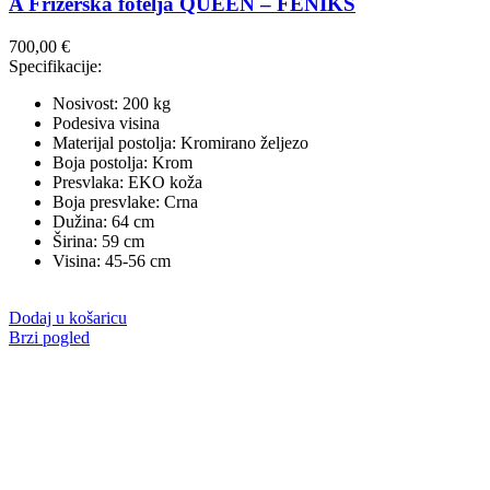
A Frizerska fotelja QUEEN – FENIKS
700,00
€
Specifikacije:
Nosivost: 200 kg
Podesiva visina
Materijal postolja: Kromirano željezo
Boja postolja: Krom
Presvlaka: EKO koža
Boja presvlake: Crna
Dužina: 64 cm
Širina: 59 cm
Visina: 45-56 cm
Dodaj u košaricu
Brzi pogled