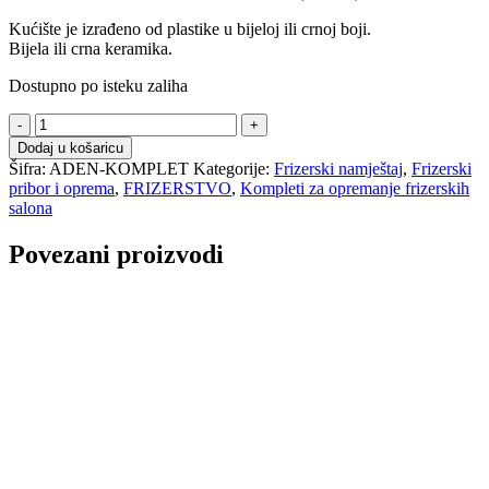
Kućište je izrađeno od plastike u bijeloj ili crnoj boji.
Bijela ili crna keramika.
Dostupno po isteku zaliha
ADEN
-
Dodaj u košaricu
KOMPLET
Šifra:
ADEN-KOMPLET
Kategorije:
Frizerski namještaj
,
Frizerski
količina
pribor i oprema
,
FRIZERSTVO
,
Kompleti za opremanje frizerskih
salona
Povezani proizvodi