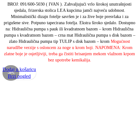
BROJ: 091/600-5030 ( IVAN ).
Zahvaljujući vrlo širokoj unutrašnjosti
sjedala, frizerska stolica LEA kupcima jamči najveću udobnost.
Minimalistički dizajn fotelje savršen je i za žive boje presvlaka i za
prigušene sive.
Potpuno tapecirana fotelja. Ekstra široko sjedalo.
Dostupno
na:
Hidraulična pumpa s pauk ili kvadratnom bazom – krom
Hidraulična
pumpa s kvadratnom bazom – crna mat
Hidraulična pumpa s disk bazom –
zlato
Hidraulična pumpa tip TULIP s disk bazom – krom
Mogućnost
narudžbe verzije s osloncem za noge u krom boji.
NAPOMENA: Krom
zlatne boje je osjetljiviji, treba ga čistiti brisanjem mekom vlažnom krpom
bez upotrebe kemikalija.
Dodaj u košaricu
-20%
Brzi pogled