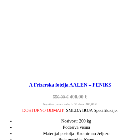
A Frizerska fotelja AALEN – FENIKS
400,00
€
550,00
€
Najniža cijena u zadnjih 30 dana:
400,00
€
DOSTUPNO ODMAH!
SMEĐA BOJA Specifikacije:
Nosivost: 200 kg
Podesiva visina
Materijal postolja: Kromirano željezo
Boja postolja: Krom