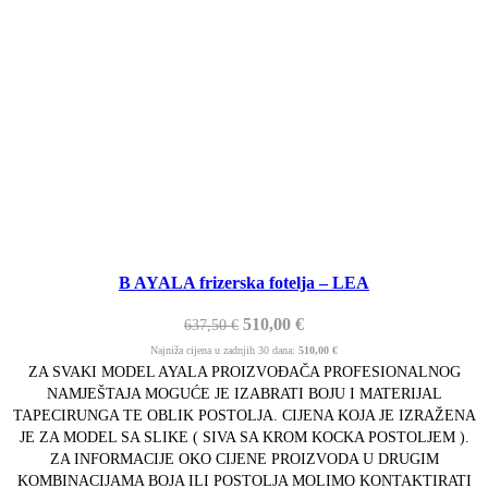
B AYALA frizerska fotelja – LEA
510,00
€
637,50
€
Najniža cijena u zadnjih 30 dana:
510,00
€
ZA SVAKI MODEL AYALA PROIZVOĐAČA PROFESIONALNOG
NAMJEŠTAJA MOGUĆE JE IZABRATI BOJU I MATERIJAL
TAPECIRUNGA TE OBLIK POSTOLJA. CIJENA KOJA JE IZRAŽENA
JE ZA MODEL SA SLIKE ( SIVA SA KROM KOCKA POSTOLJEM ).
ZA INFORMACIJE OKO CIJENE PROIZVODA U DRUGIM
KOMBINACIJAMA BOJA ILI POSTOLJA MOLIMO KONTAKTIRATI