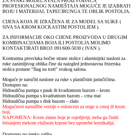
ZA SVAKI MODEL AYALA PROIZVOĐAČA
PROFESIONALNOG NAMJEŠTAJA MOGUĆE JE IZABRATI
BOJU I MATERIJAL TAPECIRUNGA TE OBLIK POSTOLJA.
CIJENA KOJA JE IZRAŽENA JE ZA MODEL SA SLIKE (
SIVA SA KROM KOCKASTIM POSTOLJEM ).
ZA INFORMACIJE OKO CIJENE PROIZVODA U DRUGIM
KOMBINACIJAMA BOJA ILI POSTOLJA MOLIMO
KONTAKTIRATI BROJ: 091/600-5030 ( IVAN ).
Kontrastna presvlaka bočne strane stolice i aluminijski nasloni za
ruke zanimljivog oblika čine da naizgled jednostavna frizerska
stolica postane “šlag na torti” svakog salona.
Moguće je naručiti naslone za ruke s plastičnim jastučićima.
Dostupno na:
Hidraulična pumpa s pauk ili kvadratnom bazom – krom
Hidraulična pumpa s kvadratnom bazom – crna mat
Hidraulična pumpa s disk bazom – zlato
Mogućnost narudžbe verzije s osloncem za noge u crnoj ili krom
boji.
NAPOMENA: Krom zlatne boje je osjetljiviji, treba ga čistiti
brisanjem mekom vlažnom krpom bez upotrebe kemikalija.
Dostupno po isteku zaliha