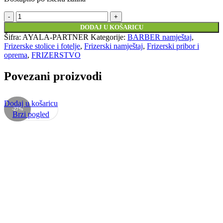
B
AYALA
DODAJ U KOŠARICU
frizerska
Šifra:
AYALA-PARTNER
Kategorije:
BARBER namještaj
,
stolica
Frizerske stolice i fotelje
,
Frizerski namještaj
,
Frizerski pribor i
-
oprema
,
FRIZERSTVO
PARTNER
količina
Povezani proizvodi
Dodaj u košaricu
-27%
Brzi pogled