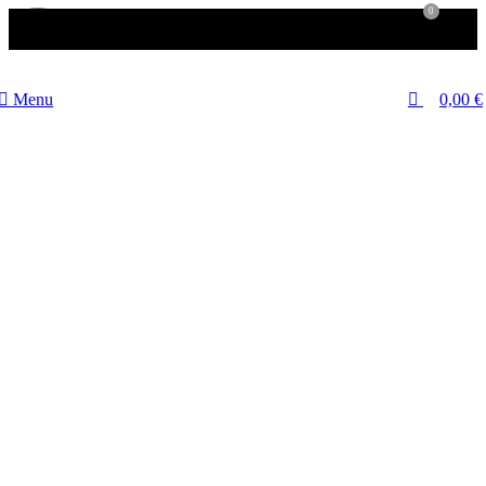
0
-20%
Menu
0,00
€