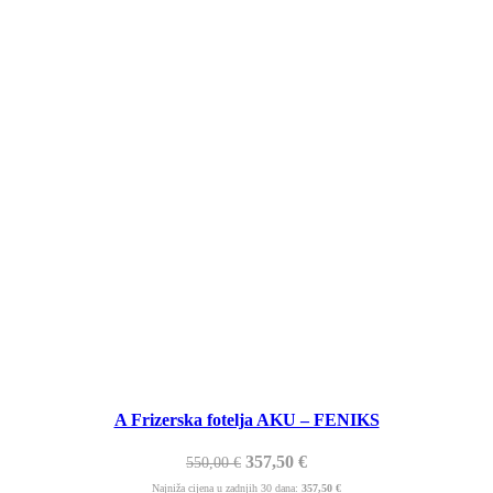
A Frizerska fotelja AKU – FENIKS
357,50
€
550,00
€
Najniža cijena u zadnjih 30 dana:
357,50
€