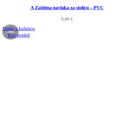
A Zaštitna navlaka za stolicu – PVC
9,00
€
Dodaj u košaricu
-20%
Brzi pogled