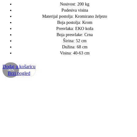
Nosivost: 200 kg
Podesiva visina
Materijal postolja: Kromirano željezo
Boja postolja: Krom
Presvlaka: EKO koža
Boja presvlake: Crna
Širina: 52 cm
Dužina: 68 cm
Visina: 40-63 cm
Dodaj u košaricu
-35%
Brzi pogled