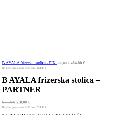
B AYALA frizerska stolica - PIK
464,00
€
580,00
€
Najniža cijena u zadnjih 30 dana:
464,00
€
B AYALA frizerska stolica –
PARTNER
518,00
€
647,50
€
Najniža cijena u zadnjih 30 dana:
518,00
€