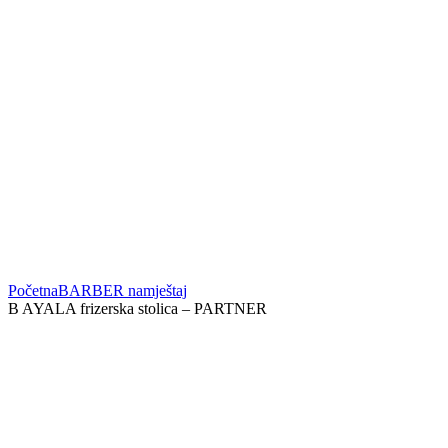
Početna
BARBER namještaj
B AYALA frizerska stolica – PARTNER