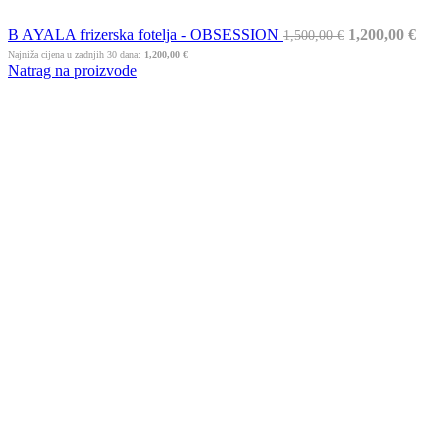
B AYALA frizerska fotelja - OBSESSION
1,200,00
€
1,500,00
€
Najniža cijena u zadnjih 30 dana:
1,200,00
€
Natrag na proizvode