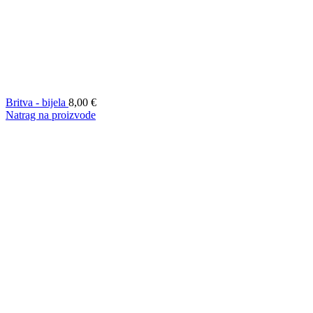
Britva - bijela
8,00
€
Natrag na proizvode