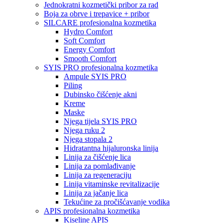
Jednokratni kozmetički pribor za rad
Boja za obrve i trepavice + pribor
SILCARE profesionalna kozmetika
Hydro Comfort
Soft Comfort
Energy Comfort
Smooth Comfort
SYIS PRO profesionalna kozmetika
Ampule SYIS PRO
Piling
Dubinsko čišćenje akni
Kreme
Maske
Njega tijela SYIS PRO
Njega ruku 2
Njega stopala 2
Hidratantna hijaluronska linija
Linija za čišćenje lica
Linija za pomlađivanje
Linija za regeneraciju
Linija vitaminske revitalizacije
Linija za jačanje lica
Tekućine za pročišćavanje vodika
APIS profesionalna kozmetika
Kiseline APIS