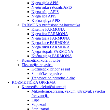
Njega tijela APIS
Njega ruku i stopala APIS
Njega očiju APIS
Njega lica APIS
Kućna njega APIS
FARMONA profesionalna kozmetika
Kiseline FARMONA
Njega lica FARMONA
Njega tijela FARMONA
Njega kose FARMONA
Njega ruku FARMONA
Njega stopala FARMONA
Kućna njega FARMONA
Kozmetički koferi i torbe
Ekstenzije trepavica
Kozmetički pribor za rad
Sintetičke trepavice
Trepavice od prirodne dlake
KOZMETIČKA OPREMA
Kozmetički električni uređaji
Mikrodermoabrazija, vakum, ultrazvuk i visoka
frekvancija
Lupe
Vapozoni
Sterilizatori