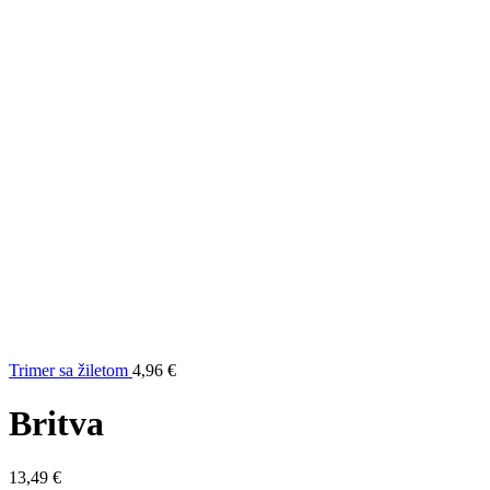
Trimer sa žiletom
4,96
€
Britva
13,49
€