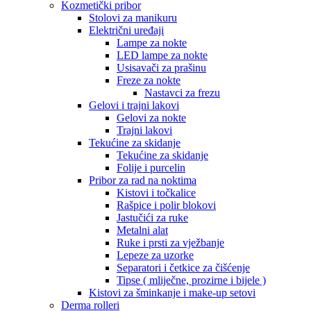
Kozmetički pribor
Stolovi za manikuru
Električni uređaji
Lampe za nokte
LED lampe za nokte
Usisavači za prašinu
Freze za nokte
Nastavci za frezu
Gelovi i trajni lakovi
Gelovi za nokte
Trajni lakovi
Tekućine za skidanje
Tekućine za skidanje
Folije i purcelin
Pribor za rad na noktima
Kistovi i točkalice
Rašpice i polir blokovi
Jastučići za ruke
Metalni alat
Ruke i prsti za vježbanje
Lepeze za uzorke
Separatori i četkice za čišćenje
Tipse ( mliječne, prozirne i bijele )
Kistovi za šminkanje i make-up setovi
Derma rolleri