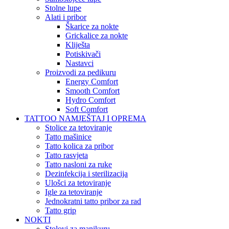
Stolne lupe
Alati i pribor
Škarice za nokte
Grickalice za nokte
Kliješta
Potiskivači
Nastavci
Proizvodi za pedikuru
Energy Comfort
Smooth Comfort
Hydro Comfort
Soft Comfort
TATTOO NAMJEŠTAJ I OPREMA
Stolice za tetoviranje
Tatto mašinice
Tatto kolica za pribor
Tatto rasvjeta
Tatto nasloni za ruke
Dezinfekcija i sterilizacija
Ulošci za tetoviranje
Igle za tetoviranje
Jednokratni tatto pribor za rad
Tatto grip
NOKTI
Stolovi za manikuru