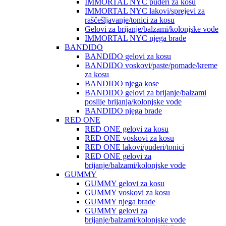
IMMORTAL NYC puderi za kosu
IMMORTAL NYC lakovi/sprejevi za
raščešljavanje/tonici za kosu
Gelovi za brijanje/balzami/kolonjske vode
IMMORTAL NYC njega brade
BANDIDO
BANDIDO gelovi za kosu
BANDIDO voskovi/paste/pomade/kreme
za kosu
BANDIDO njega kose
BANDIDO gelovi za brijanje/balzami
poslije brijanja/kolonjske vode
BANDIDO njega brade
RED ONE
RED ONE gelovi za kosu
RED ONE voskovi za kosu
RED ONE lakovi/puderi/tonici
RED ONE gelovi za
brijanje/balzami/kolonjske vode
GUMMY
GUMMY gelovi za kosu
GUMMY voskovi za kosu
GUMMY njega brade
GUMMY gelovi za
brijanje/balzami/kolonjske vode