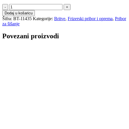
Britva
količina
Dodaj u košaricu
Šifra:
BT-11435
Kategorije:
Britve
,
Frizerski pribor i oprema
,
Pribor
za šišanje
Povezani proizvodi