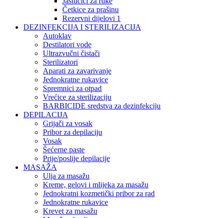
Jastučići za ruke
Četkice za prašinu
Rezervni dijelovi 1
DEZINFEKCIJA I STERILIZACIJA
Autoklav
Destilatori vode
Ultrazvučni čistači
Sterilizatori
Aparati za zavarivanje
Jednokratne rukavice
Spremnici za otpad
Vrećice za sterilizaciju
BARBICIDE sredstva za dezinfekciju
DEPILACIJA
Grijači za vosak
Pribor za depilaciju
Vosak
Šećerne paste
Prije/poslije depilacije
MASAŽA
Ulja za masažu
Kreme, gelovi i mlijeka za masažu
Jednokratni kozmetički pribor za rad
Jednokratne rukavice
Krevet za masažu