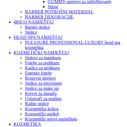
GUMMY sprejevi za raščešljavanje
Stipse
BARBER POTROŠNI MATERIJAL
BARBER DEKORACIJE
4RICO NAMJEŠTAJ
Barske stolice
Stolice
HEAD SPA NAMJEŠTAJ
PLEASURE PROFESSIONAL LUXURY head spa
kozmetika
KOZMETIČKI NAMJEŠTAJ
Stolovi za manikuru
Fotelje za pedikuru
Kadice za pedikuru
Estetske fotelje
Rezervni dijelovi
Stolice za tetoviranje
Stolice za make up
Krevet za masažu
Usisavači za prašinu
Radne stolice
Kozmetička kolica
Kozmetički uređaji
Kozmetički setovi namještaja
KOZMETIKA