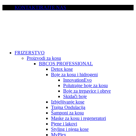
KONTAKTIRAJTE NAS
FRIZERSTVO
Proizvodi za kosu
BBCOS PROFESSIONAL
Detox kose
Boje za kosu i hidrogeni
InnovationEvo
Polutrajne boje za kosu
Boje za trepavice i obrve
Skidači boje
Izbjeljivanje kose
Trajna Ondulacija
Šamponi za kosu
Maske za kosu i regeneratori
Pjene i lakovi
Styling i njega kose
MyPlex