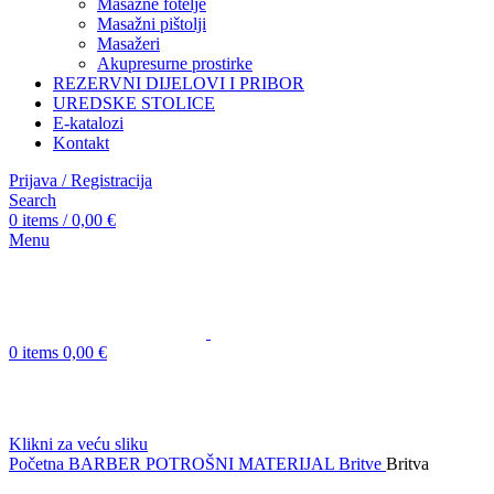
Masažne fotelje
Masažni pištolji
Masažeri
Akupresurne prostirke
REZERVNI DIJELOVI I PRIBOR
UREDSKE STOLICE
E-katalozi
Kontakt
Prijava / Registracija
Search
0
items
/
0,00
€
Menu
0
items
0,00
€
Klikni za veću sliku
Početna
BARBER POTROŠNI MATERIJAL
Britve
Britva