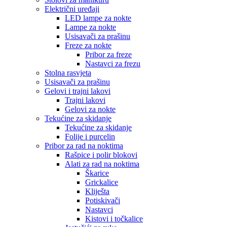
Električni uređaji
LED lampe za nokte
Lampe za nokte
Usisavači za prašinu
Freze za nokte
Pribor za freze
Nastavci za frezu
Stolna rasvjeta
Usisavači za prašinu
Gelovi i trajni lakovi
Trajni lakovi
Gelovi za nokte
Tekućine za skidanje
Tekućine za skidanje
Folije i purcelin
Pribor za rad na noktima
Rašpice i polir blokovi
Alati za rad na noktima
Škarice
Grickalice
Kliješta
Potiskivači
Nastavci
Kistovi i točkalice