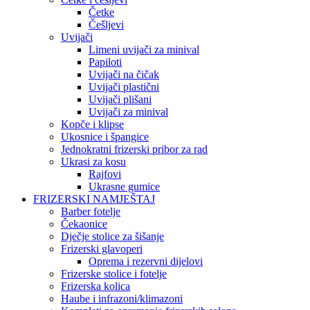
Četke
Češljevi
Uvijači
Limeni uvijači za minival
Papiloti
Uvijači na čičak
Uvijači plastični
Uvijači plišani
Uvijači za minival
Kopče i klipse
Ukosnice i špangice
Jednokratni frizerski pribor za rad
Ukrasi za kosu
Rajfovi
Ukrasne gumice
FRIZERSKI NAMJEŠTAJ
Barber fotelje
Čekaonice
Dječje stolice za šišanje
Frizerski glavoperi
Oprema i rezervni dijelovi
Frizerske stolice i fotelje
Frizerska kolica
Haube i infrazoni/klimazoni