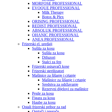
MORFOSE PROFESSIONAL
EVOQUE PROFESSIONAL
Milk Therapy
Botox & Plex
ORISING PROFESSIONAL
REDIST PROFESSIONAL
ABSOLUK PROFESSIONAL
OHANIC PROFESSIONAL
ANEA PROFESSIONAL
Frizerski el. uređaji
Sušila za kosu
Sušila za kosu
Difuzori
Stalci za fen
Frizerski usisavači kose
Frizerski sterilizatori
Mašinice za šišanje i crtanje
Mašinice za šišanje i crtanje
Sredstva za održavanje
Rezervni dijelovi za mašinice
Pegle za kosu
Figara za kosu
Haube za kosu
Ostali frizerski pribor za rad
Ogrtači i pregače