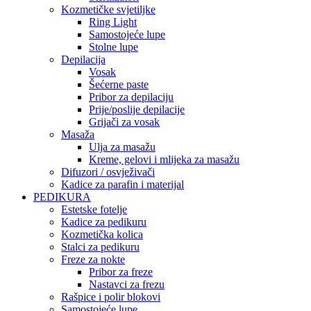
Kozmetičke svjetiljke
Ring Light
Samostojeće lupe
Stolne lupe
Depilacija
Vosak
Šećerne paste
Pribor za depilaciju
Prije/poslije depilacije
Grijači za vosak
Masaža
Ulja za masažu
Kreme, gelovi i mlijeka za masažu
Difuzori / osvježivači
Kadice za parafin i materijal
PEDIKURA
Estetske fotelje
Kadice za pedikuru
Kozmetička kolica
Stalci za pedikuru
Freze za nokte
Pribor za freze
Nastavci za frezu
Rašpice i polir blokovi
Samostojeće lupe