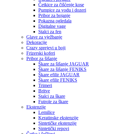
Četkice za čišćenje kose
Pumpice za vodu i dozeri
Pribor za bojanje
Pokazna ogledala
Digitalne vage
Stalci za fen
Glave za vježbanje
Dekoracije
Crazy sprejevi u boji
Frizerski koferi
Pribor za šišanje
Škare za šišanje JAGUAR
Škare za šišanje FENIKS
Škare efilir JAGUAR
Škare efilir FENIKS
Trimeri
Britve
Stalci za škare
Futrole za škare
Ekstenzije
Lemilice
Keratinske ekstenzije
Sintetičke ekstenzije
Sintetički repovi
Četke i češljevi