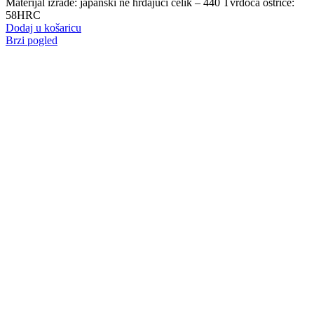
Materijal izrade: japanski ne hrđajući čelik – 440 Tvrdoća oštrice:
58HRC
Dodaj u košaricu
Brzi pogled