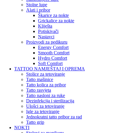
Stolne lupe
Alati i pribor
Škarice za nokte
Grickalice za nokte
Kliješta
Potiskivači
Nastavci
Proizvodi za pedikuru
Energy Comfort
Smooth Comfort
Hydro Comfort
Soft Comfort
TATTOO NAMJEŠTAJ I OPREMA
Stolice za tetoviranje
Tatto mašinice
Tatto kolica za pribor
Tatto rasvjeta
Tatto nasloni za ruke
Dezinfekcija i sterilizacija
Ulošci za tetoviranje
Igle za tetoviranje
Jednokratni tatto pribor za rad
Tatto grip
NOKTI
Stolovi za manikuru