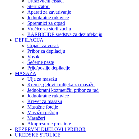
Ultrazvučni čistači
Sterilizatori
Aparati za zavarivanje
Jednokratne rukavice
Spremnici za otpad
Vrećice za sterilizaciju
BARBICIDE sredstva za dezinfekciju
DEPILACIJA
Grijači za vosak
Pribor za depilaciju
Vosak
Šećerne paste
Prije/poslije depilacije
MASAŽA
Ulja za masažu
Kreme, gelovi i mlijeka za masažu
Jednokratni kozmetički pribor za rad
Jednokratne rukavice
Krevet za masažu
Masažne fotelje
Masažni pištolji
Masažeri
Akupresurne prostirke
REZERVNI DIJELOVI I PRIBOR
UREDSKE STOLICE