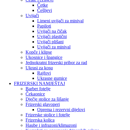
Četke
Češljevi
Uvijači
Limeni uvijači za minival
Papiloti
Uvijači na čičak
Uvijači plastični
Uvijači plišani
Uvijači za minival
Kopče i klipse
Ukosnice i špangice
Jednokratni frizerski pribor za rad
Ukrasi za kosu
Rajfovi
Ukrasne gumice
FRIZERSKI NAMJEŠTAJ
Barber fotelje
Čekaonice
Dječje stolice za šišanje
Frizerski glavoperi
Oprema i rezervni dijelovi
Frizerske stolice i fotelje
Frizerska kolica
Haube i infrazoni/klimazoni