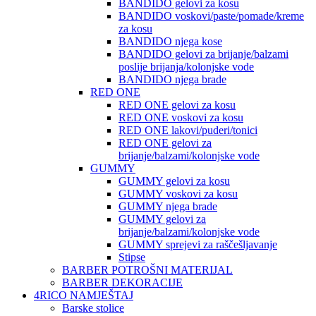
BANDIDO gelovi za kosu
BANDIDO voskovi/paste/pomade/kreme
za kosu
BANDIDO njega kose
BANDIDO gelovi za brijanje/balzami
poslije brijanja/kolonjske vode
BANDIDO njega brade
RED ONE
RED ONE gelovi za kosu
RED ONE voskovi za kosu
RED ONE lakovi/puderi/tonici
RED ONE gelovi za
brijanje/balzami/kolonjske vode
GUMMY
GUMMY gelovi za kosu
GUMMY voskovi za kosu
GUMMY njega brade
GUMMY gelovi za
brijanje/balzami/kolonjske vode
GUMMY sprejevi za raščešljavanje
Stipse
BARBER POTROŠNI MATERIJAL
BARBER DEKORACIJE
4RICO NAMJEŠTAJ
Barske stolice