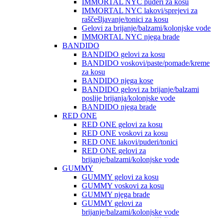
IMMORTAL NYC puderi za kosu
IMMORTAL NYC lakovi/sprejevi za
raščešljavanje/tonici za kosu
Gelovi za brijanje/balzami/kolonjske vode
IMMORTAL NYC njega brade
BANDIDO
BANDIDO gelovi za kosu
BANDIDO voskovi/paste/pomade/kreme
za kosu
BANDIDO njega kose
BANDIDO gelovi za brijanje/balzami
poslije brijanja/kolonjske vode
BANDIDO njega brade
RED ONE
RED ONE gelovi za kosu
RED ONE voskovi za kosu
RED ONE lakovi/puderi/tonici
RED ONE gelovi za
brijanje/balzami/kolonjske vode
GUMMY
GUMMY gelovi za kosu
GUMMY voskovi za kosu
GUMMY njega brade
GUMMY gelovi za
brijanje/balzami/kolonjske vode