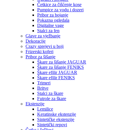
Četkice za čišćenje kose
Pumpice za vodu i dozeri
Pribor za bojanje
Pokazna ogledala
Digitalne vage
Stalci za fen
Glave za vježbanje
Dekoracije
Crazy sprejevi u boji
Frizerski koferi
Pribor za šišanje
Škare za šišanje JAGUAR
Škare za šišanje FENIKS
Škare efilir JAGUAR
Škare efilir FENIKS
Trimeri
Britve
Stalci za škare
Futrole za škare
Ekstenzije
Lemilice
Keratinske ekstenzije
Sintetičke ekstenzije
Sintetički repovi
Četke i češljevi