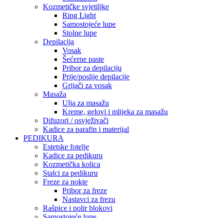
Kozmetičke svjetiljke
Ring Light
Samostojeće lupe
Stolne lupe
Depilacija
Vosak
Šećerne paste
Pribor za depilaciju
Prije/poslije depilacije
Grijači za vosak
Masaža
Ulja za masažu
Kreme, gelovi i mlijeka za masažu
Difuzori / osvježivači
Kadice za parafin i materijal
PEDIKURA
Estetske fotelje
Kadice za pedikuru
Kozmetička kolica
Stalci za pedikuru
Freze za nokte
Pribor za freze
Nastavci za frezu
Rašpice i polir blokovi
Samostojeće lupe