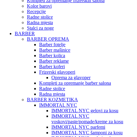
Kompleti za opremanje frizerskih salona
Kolor barovi
Recepcije
Radne stolice
Radna mjesta
Stalci za noge
BARBER
BARBER OPREMA
Barber fotelje
Barber mašinice
Barber kolica
Barber reklame
Barber koferi
Frizerski glavoperi
Oprema za glavoper
Kompleti za opremanje barber salona
Radne stolice
Radna mjesta
BARBER KOZMETIKA
IMMORTAL NYC
IMMORTAL NYC gelovi za kosu
IMMORTAL NYC
voskovi/paste/pomade/kreme za kosu
IMMORTAL NYC parfemi
IMMORTAL NYC šamponi za kosu