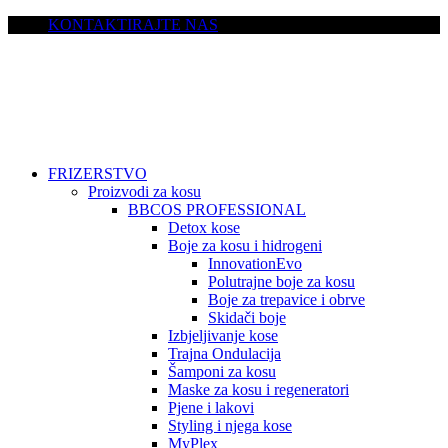
KONTAKTIRAJTE NAS
FRIZERSTVO
Proizvodi za kosu
BBCOS PROFESSIONAL
Detox kose
Boje za kosu i hidrogeni
InnovationEvo
Polutrajne boje za kosu
Boje za trepavice i obrve
Skidači boje
Izbjeljivanje kose
Trajna Ondulacija
Šamponi za kosu
Maske za kosu i regeneratori
Pjene i lakovi
Styling i njega kose
MyPlex