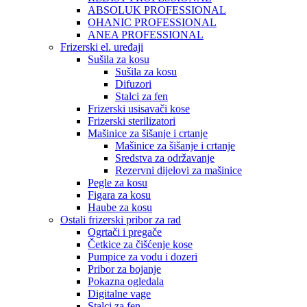
ABSOLUK PROFESSIONAL
OHANIC PROFESSIONAL
ANEA PROFESSIONAL
Frizerski el. uređaji
Sušila za kosu
Sušila za kosu
Difuzori
Stalci za fen
Frizerski usisavači kose
Frizerski sterilizatori
Mašinice za šišanje i crtanje
Mašinice za šišanje i crtanje
Sredstva za održavanje
Rezervni dijelovi za mašinice
Pegle za kosu
Figara za kosu
Haube za kosu
Ostali frizerski pribor za rad
Ogrtači i pregače
Četkice za čišćenje kose
Pumpice za vodu i dozeri
Pribor za bojanje
Pokazna ogledala
Digitalne vage
Stalci za fen