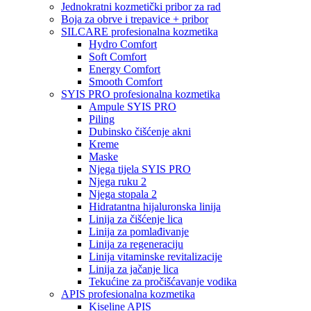
Jednokratni kozmetički pribor za rad
Boja za obrve i trepavice + pribor
SILCARE profesionalna kozmetika
Hydro Comfort
Soft Comfort
Energy Comfort
Smooth Comfort
SYIS PRO profesionalna kozmetika
Ampule SYIS PRO
Piling
Dubinsko čišćenje akni
Kreme
Maske
Njega tijela SYIS PRO
Njega ruku 2
Njega stopala 2
Hidratantna hijaluronska linija
Linija za čišćenje lica
Linija za pomlađivanje
Linija za regeneraciju
Linija vitaminske revitalizacije
Linija za jačanje lica
Tekućine za pročišćavanje vodika
APIS profesionalna kozmetika
Kiseline APIS