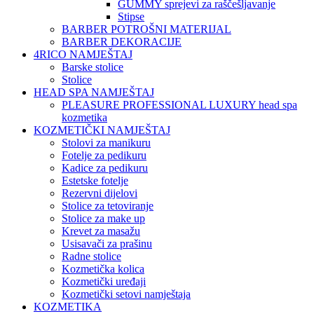
GUMMY sprejevi za raščešljavanje
Stipse
BARBER POTROŠNI MATERIJAL
BARBER DEKORACIJE
4RICO NAMJEŠTAJ
Barske stolice
Stolice
HEAD SPA NAMJEŠTAJ
PLEASURE PROFESSIONAL LUXURY head spa
kozmetika
KOZMETIČKI NAMJEŠTAJ
Stolovi za manikuru
Fotelje za pedikuru
Kadice za pedikuru
Estetske fotelje
Rezervni dijelovi
Stolice za tetoviranje
Stolice za make up
Krevet za masažu
Usisavači za prašinu
Radne stolice
Kozmetička kolica
Kozmetički uređaji
Kozmetički setovi namještaja
KOZMETIKA