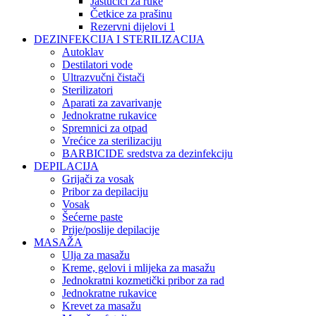
Jastučići za ruke
Četkice za prašinu
Rezervni dijelovi 1
DEZINFEKCIJA I STERILIZACIJA
Autoklav
Destilatori vode
Ultrazvučni čistači
Sterilizatori
Aparati za zavarivanje
Jednokratne rukavice
Spremnici za otpad
Vrećice za sterilizaciju
BARBICIDE sredstva za dezinfekciju
DEPILACIJA
Grijači za vosak
Pribor za depilaciju
Vosak
Šećerne paste
Prije/poslije depilacije
MASAŽA
Ulja za masažu
Kreme, gelovi i mlijeka za masažu
Jednokratni kozmetički pribor za rad
Jednokratne rukavice
Krevet za masažu