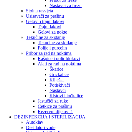
Pribor za freze
Nastavci za frezu
Stolna rasvjeta
Usisavači za prašinu
Gelovi i trajni lakovi
Trajni lakovi
Gelovi za nokte
Tekućine za skidanje
Tekućine za skidanje
Folije i purcelin
Pribor za rad na noktima
Rašpice i polir blokovi
Alati za rad na noktima
Škarice
Grickalice
Kliješta
Potiskivači
Nastavci
Kistovi i točkalice
Jastučići za ruke
Četkice za prašinu
Rezervni dijelovi 1
DEZINFEKCIJA I STERILIZACIJA
Autoklav
Destilatori vode