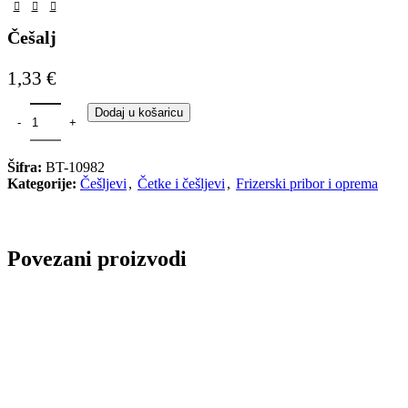
Češalj
1,33
€
Češalj količina
Dodaj u košaricu
Šifra:
BT-10982
Kategorije:
Češljevi
,
Četke i češljevi
,
Frizerski pribor i oprema
Povezani proizvodi