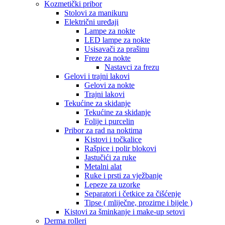
Kozmetički pribor
Stolovi za manikuru
Električni uređaji
Lampe za nokte
LED lampe za nokte
Usisavači za prašinu
Freze za nokte
Nastavci za frezu
Gelovi i trajni lakovi
Gelovi za nokte
Trajni lakovi
Tekućine za skidanje
Tekućine za skidanje
Folije i purcelin
Pribor za rad na noktima
Kistovi i točkalice
Rašpice i polir blokovi
Jastučići za ruke
Metalni alat
Ruke i prsti za vježbanje
Lepeze za uzorke
Separatori i četkice za čišćenje
Tipse ( mliječne, prozirne i bijele )
Kistovi za šminkanje i make-up setovi
Derma rolleri