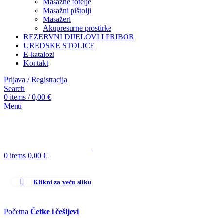
Masažne fotelje
Masažni pištolji
Masažeri
Akupresurne prostirke
REZERVNI DIJELOVI I PRIBOR
UREDSKE STOLICE
E-katalozi
Kontakt
Prijava / Registracija
Search
0
items
/
0,00
€
Menu
0
items
0,00
€
Klikni za veću sliku
Početna
Četke i češljevi