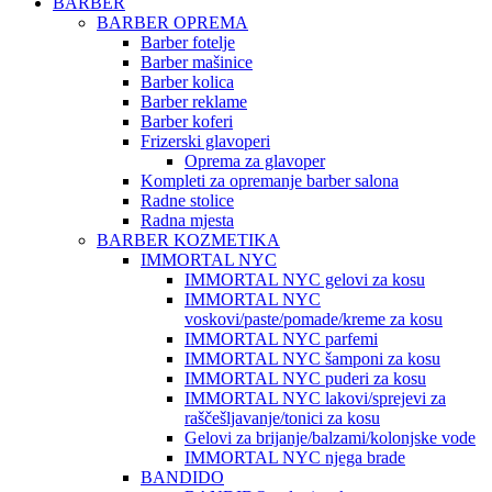
BARBER
BARBER OPREMA
Barber fotelje
Barber mašinice
Barber kolica
Barber reklame
Barber koferi
Frizerski glavoperi
Oprema za glavoper
Kompleti za opremanje barber salona
Radne stolice
Radna mjesta
BARBER KOZMETIKA
IMMORTAL NYC
IMMORTAL NYC gelovi za kosu
IMMORTAL NYC
voskovi/paste/pomade/kreme za kosu
IMMORTAL NYC parfemi
IMMORTAL NYC šamponi za kosu
IMMORTAL NYC puderi za kosu
IMMORTAL NYC lakovi/sprejevi za
raščešljavanje/tonici za kosu
Gelovi za brijanje/balzami/kolonjske vode
IMMORTAL NYC njega brade
BANDIDO