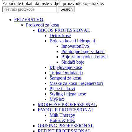
Započnite tipkati da biste vidjeli proizvode koje tražite.
Search
FRIZERSTVO
Proizvodi za kosu
BBCOS PROFESSIONAL
Detox kose
Boje za kosu i hidrogeni
InnovationEvo
Polutrajne boje za kosu
Boje za trepavice i obrve
Skidači boje
Izbjeljivanje kose
Trajna Ondulacija
Šamponi za kosu
Maske za kosu i regeneratori
Pjene i lakovi
Styling i njega kose
MyPlex
MORFOSE PROFESSIONAL
EVOQUE PROFESSIONAL
Milk Therapy
Botox & Plex
ORISING PROFESSIONAL
REDIST PROFESSIONAL