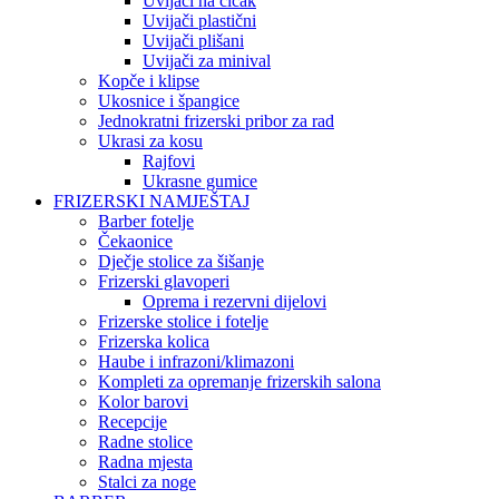
Uvijači na čičak
Uvijači plastični
Uvijači plišani
Uvijači za minival
Kopče i klipse
Ukosnice i špangice
Jednokratni frizerski pribor za rad
Ukrasi za kosu
Rajfovi
Ukrasne gumice
FRIZERSKI NAMJEŠTAJ
Barber fotelje
Čekaonice
Dječje stolice za šišanje
Frizerski glavoperi
Oprema i rezervni dijelovi
Frizerske stolice i fotelje
Frizerska kolica
Haube i infrazoni/klimazoni
Kompleti za opremanje frizerskih salona
Kolor barovi
Recepcije
Radne stolice
Radna mjesta
Stalci za noge