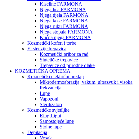
Kiseline FARMONA
Njega lica FARMONA
Njega tijela FARMONA
Njega kose FARMONA
Njega ruku FARMONA
Njega stopala FARMONA
Kućna njega FARMONA
Kozmetički koferi i torbe
Ekstenzije trepavica
Kozmetički pribor za rad
Sintetičke trepavice
Trepavice od prirodne dlake
KOZMETIČKA OPREMA
Kozmetički električni uređaji
Mikrodermoabrazija, vakum, ultrazvuk i visoka
frekvancija
Lupe
Vapozoni
Sterilizatori
Kozmetičke svjetiljke
Ring Light
Samostojeće lupe
Stolne lupe
Depilacija
Vosak