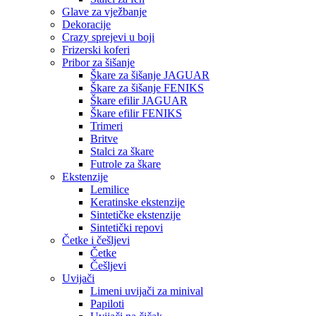
Glave za vježbanje
Dekoracije
Crazy sprejevi u boji
Frizerski koferi
Pribor za šišanje
Škare za šišanje JAGUAR
Škare za šišanje FENIKS
Škare efilir JAGUAR
Škare efilir FENIKS
Trimeri
Britve
Stalci za škare
Futrole za škare
Ekstenzije
Lemilice
Keratinske ekstenzije
Sintetičke ekstenzije
Sintetički repovi
Četke i češljevi
Četke
Češljevi
Uvijači
Limeni uvijači za minival
Papiloti