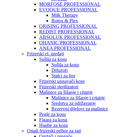
MORFOSE PROFESSIONAL
EVOQUE PROFESSIONAL
Milk Therapy
Botox & Plex
ORISING PROFESSIONAL
REDIST PROFESSIONAL
ABSOLUK PROFESSIONAL
OHANIC PROFESSIONAL
ANEA PROFESSIONAL
Frizerski el. uređaji
Sušila za kosu
Sušila za kosu
Difuzori
Stalci za fen
Frizerski usisavači kose
Frizerski sterilizatori
Mašinice za šišanje i crtanje
Mašinice za šišanje i crtanje
Sredstva za održavanje
Rezervni dijelovi za mašinice
Pegle za kosu
Figara za kosu
Haube za kosu
Ostali frizerski pribor za rad
Ogrtači i pregače