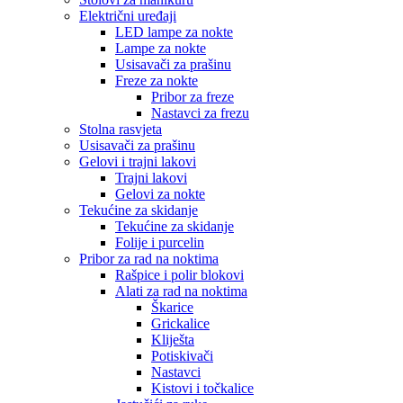
Električni uređaji
LED lampe za nokte
Lampe za nokte
Usisavači za prašinu
Freze za nokte
Pribor za freze
Nastavci za frezu
Stolna rasvjeta
Usisavači za prašinu
Gelovi i trajni lakovi
Trajni lakovi
Gelovi za nokte
Tekućine za skidanje
Tekućine za skidanje
Folije i purcelin
Pribor za rad na noktima
Rašpice i polir blokovi
Alati za rad na noktima
Škarice
Grickalice
Kliješta
Potiskivači
Nastavci
Kistovi i točkalice