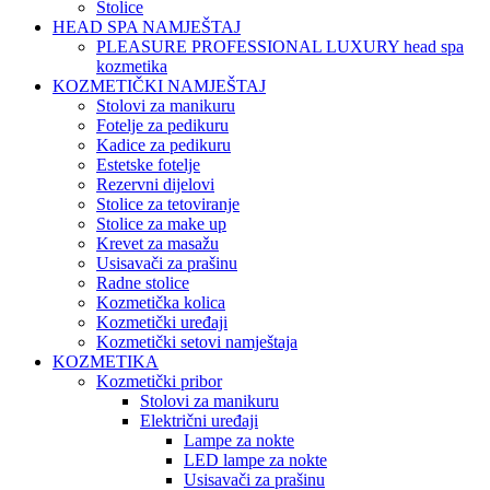
Stolice
HEAD SPA NAMJEŠTAJ
PLEASURE PROFESSIONAL LUXURY head spa
kozmetika
KOZMETIČKI NAMJEŠTAJ
Stolovi za manikuru
Fotelje za pedikuru
Kadice za pedikuru
Estetske fotelje
Rezervni dijelovi
Stolice za tetoviranje
Stolice za make up
Krevet za masažu
Usisavači za prašinu
Radne stolice
Kozmetička kolica
Kozmetički uređaji
Kozmetički setovi namještaja
KOZMETIKA
Kozmetički pribor
Stolovi za manikuru
Električni uređaji
Lampe za nokte
LED lampe za nokte
Usisavači za prašinu