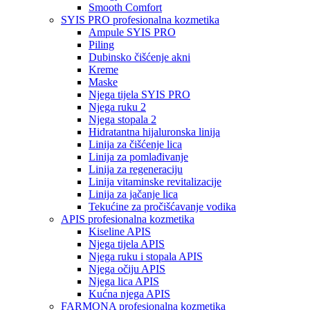
Smooth Comfort
SYIS PRO profesionalna kozmetika
Ampule SYIS PRO
Piling
Dubinsko čišćenje akni
Kreme
Maske
Njega tijela SYIS PRO
Njega ruku 2
Njega stopala 2
Hidratantna hijaluronska linija
Linija za čišćenje lica
Linija za pomlađivanje
Linija za regeneraciju
Linija vitaminske revitalizacije
Linija za jačanje lica
Tekućine za pročišćavanje vodika
APIS profesionalna kozmetika
Kiseline APIS
Njega tijela APIS
Njega ruku i stopala APIS
Njega očiju APIS
Njega lica APIS
Kućna njega APIS
FARMONA profesionalna kozmetika