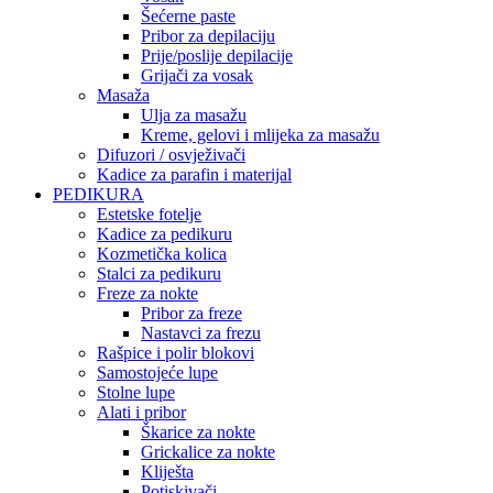
Šećerne paste
Pribor za depilaciju
Prije/poslije depilacije
Grijači za vosak
Masaža
Ulja za masažu
Kreme, gelovi i mlijeka za masažu
Difuzori / osvježivači
Kadice za parafin i materijal
PEDIKURA
Estetske fotelje
Kadice za pedikuru
Kozmetička kolica
Stalci za pedikuru
Freze za nokte
Pribor za freze
Nastavci za frezu
Rašpice i polir blokovi
Samostojeće lupe
Stolne lupe
Alati i pribor
Škarice za nokte
Grickalice za nokte
Kliješta
Potiskivači