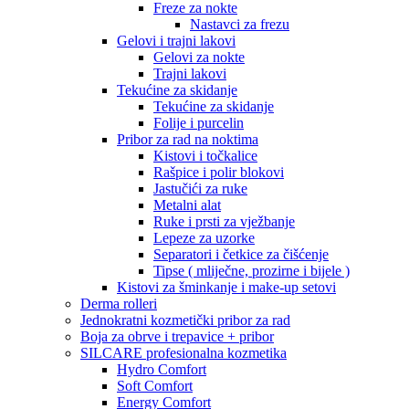
Freze za nokte
Nastavci za frezu
Gelovi i trajni lakovi
Gelovi za nokte
Trajni lakovi
Tekućine za skidanje
Tekućine za skidanje
Folije i purcelin
Pribor za rad na noktima
Kistovi i točkalice
Rašpice i polir blokovi
Jastučići za ruke
Metalni alat
Ruke i prsti za vježbanje
Lepeze za uzorke
Separatori i četkice za čišćenje
Tipse ( mliječne, prozirne i bijele )
Kistovi za šminkanje i make-up setovi
Derma rolleri
Jednokratni kozmetički pribor za rad
Boja za obrve i trepavice + pribor
SILCARE profesionalna kozmetika
Hydro Comfort
Soft Comfort
Energy Comfort