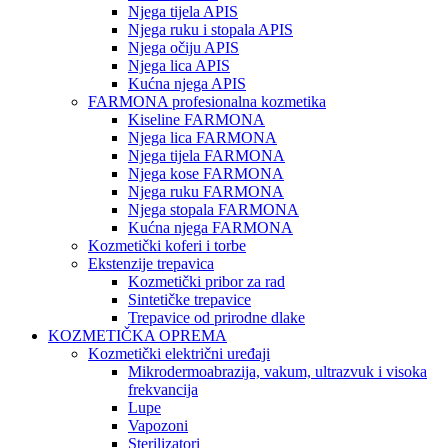
Njega tijela APIS
Njega ruku i stopala APIS
Njega očiju APIS
Njega lica APIS
Kućna njega APIS
FARMONA profesionalna kozmetika
Kiseline FARMONA
Njega lica FARMONA
Njega tijela FARMONA
Njega kose FARMONA
Njega ruku FARMONA
Njega stopala FARMONA
Kućna njega FARMONA
Kozmetički koferi i torbe
Ekstenzije trepavica
Kozmetički pribor za rad
Sintetičke trepavice
Trepavice od prirodne dlake
KOZMETIČKA OPREMA
Kozmetički električni uređaji
Mikrodermoabrazija, vakum, ultrazvuk i visoka
frekvancija
Lupe
Vapozoni
Sterilizatori