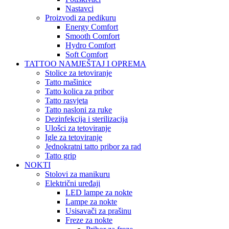
Nastavci
Proizvodi za pedikuru
Energy Comfort
Smooth Comfort
Hydro Comfort
Soft Comfort
TATTOO NAMJEŠTAJ I OPREMA
Stolice za tetoviranje
Tatto mašinice
Tatto kolica za pribor
Tatto rasvjeta
Tatto nasloni za ruke
Dezinfekcija i sterilizacija
Ulošci za tetoviranje
Igle za tetoviranje
Jednokratni tatto pribor za rad
Tatto grip
NOKTI
Stolovi za manikuru
Električni uređaji
LED lampe za nokte
Lampe za nokte
Usisavači za prašinu
Freze za nokte