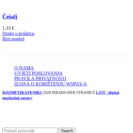
Češalj
1,33
€
Dodaj u košaricu
Brzi pogled
O NAMA
UVJETI POSLOVANJA
PRAVILA PRIVATNOSTI
IZJAVA O KORIŠTENJU WSPAY-A
KOZMETIKA FENIKS
2026 IZRADA WEB STRANICE
L33T - digital
marketing agency
Search