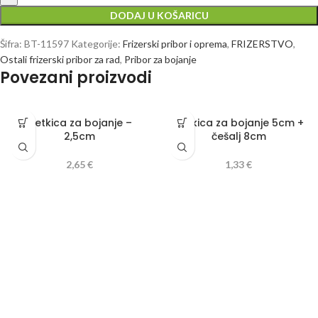
DODAJ U KOŠARICU
Šifra:
BT-11597
Kategorije:
Frizerski pribor i oprema
,
FRIZERSTVO
,
Ostali frizerski pribor za rad
,
Pribor za bojanje
Povezani proizvodi
Četkica za bojanje –
Četkica za bojanje 5cm +
2,5cm
češalj 8cm
2,65
€
1,33
€