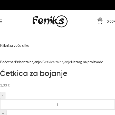
0
0,00
Klikni za veću sliku
Početna
Pribor za bojanje
Četkica za bojanje
Natrag na proizvode
Četkica za bojanje
1,33
€