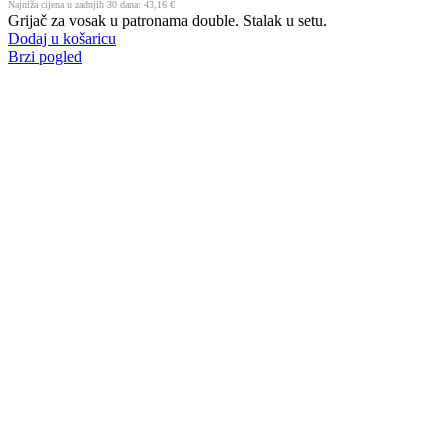
Najniža cijena u zadnjih 30 dana:
43,16
€
Grijač za vosak u patronama double. Stalak u setu.
Dodaj u košaricu
Brzi pogled