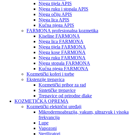
Njega tijela APIS
Njega ruku i stopala APIS
Njega očiju APIS
Njega lica APIS
Kućna njega APIS
FARMONA profesionalna kozmetika
Kiseline FARMONA
Njega lica FARMONA
Njega tijela FARMONA
Njega kose FARMONA
Njega ruku FARMONA
Njega stopala FARMONA
Kućna njega FARMONA
Kozmetički koferi i torbe
Ekstenzije trepavica
Kozmetički pribor za rad
Sintetičke trepavice
Trepavice od prirodne dlake
KOZMETIČKA OPREMA
Kozmetički električni uređaji
Mikrodermoabrazija, vakum, ultrazvuk i visoka
frekvancija
Lupe
Vapozoni
Sterilizatori