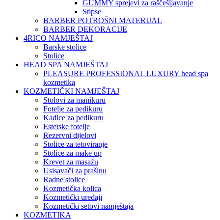
GUMMY sprejevi za raščešljavanje
Stipse
BARBER POTROŠNI MATERIJAL
BARBER DEKORACIJE
4RICO NAMJEŠTAJ
Barske stolice
Stolice
HEAD SPA NAMJEŠTAJ
PLEASURE PROFESSIONAL LUXURY head spa
kozmetika
KOZMETIČKI NAMJEŠTAJ
Stolovi za manikuru
Fotelje za pedikuru
Kadice za pedikuru
Estetske fotelje
Rezervni dijelovi
Stolice za tetoviranje
Stolice za make up
Krevet za masažu
Usisavači za prašinu
Radne stolice
Kozmetička kolica
Kozmetički uređaji
Kozmetički setovi namještaja
KOZMETIKA