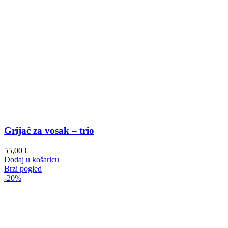
Grijač za vosak – trio
55,00
€
Dodaj u košaricu
Brzi pogled
-20%