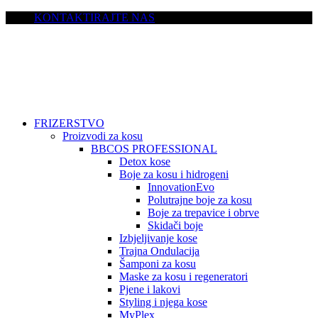
KONTAKTIRAJTE NAS
FRIZERSTVO
Proizvodi za kosu
BBCOS PROFESSIONAL
Detox kose
Boje za kosu i hidrogeni
InnovationEvo
Polutrajne boje za kosu
Boje za trepavice i obrve
Skidači boje
Izbjeljivanje kose
Trajna Ondulacija
Šamponi za kosu
Maske za kosu i regeneratori
Pjene i lakovi
Styling i njega kose
MyPlex