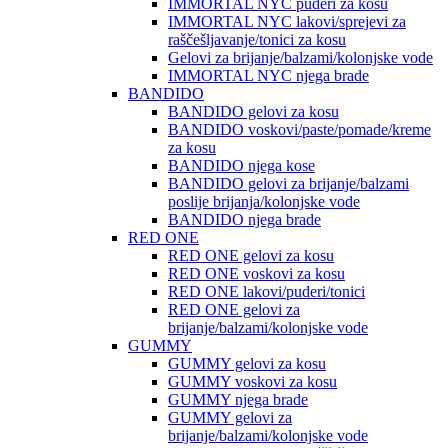
IMMORTAL NYC puderi za kosu
IMMORTAL NYC lakovi/sprejevi za
raščešljavanje/tonici za kosu
Gelovi za brijanje/balzami/kolonjske vode
IMMORTAL NYC njega brade
BANDIDO
BANDIDO gelovi za kosu
BANDIDO voskovi/paste/pomade/kreme
za kosu
BANDIDO njega kose
BANDIDO gelovi za brijanje/balzami
poslije brijanja/kolonjske vode
BANDIDO njega brade
RED ONE
RED ONE gelovi za kosu
RED ONE voskovi za kosu
RED ONE lakovi/puderi/tonici
RED ONE gelovi za
brijanje/balzami/kolonjske vode
GUMMY
GUMMY gelovi za kosu
GUMMY voskovi za kosu
GUMMY njega brade
GUMMY gelovi za
brijanje/balzami/kolonjske vode