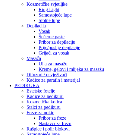
Kozmetičke svjetiljke
Ring Light
Samostojeće lupe
Stolne lupe
Depilacija
Vosak
Šećerne paste
Pribor za depilaciju
Prije/poslije depilacije
Grijači za vosak
Masaža
Ulja za masažu
Kreme, gelovi i mlijeka za masažu
Difuzori / osvježivači
Kadice za parafin i materijal
PEDIKURA
Estetske fotelje
Kadice za pedikuru
Kozmetička kolica
Stalci za pedikuru
Freze za nokte
Pribor za freze
Nastavci za frezu
Rašpice i polir blokovi
Samostojeće lupe