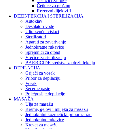
Jastučići za ruke
Četkice za prašinu
Rezervni dijelovi 1
DEZINFEKCIJA I STERILIZACIJA
Autoklav
Destilatori vode
Ultrazvučni čistači
Sterilizatori
Aparati za zavarivanje
Jednokratne rukavice
Spremnici za otpad
Vrećice za sterilizaciju
BARBICIDE sredstva za dezinfekciju
DEPILACIJA
Grijači za vosak
Pribor za depilaciju
Vosak
Šećerne paste
Prije/poslije depilacije
MASAŽA
Ulja za masažu
Kreme, gelovi i mlijeka za masažu
Jednokratni kozmetički pribor za rad
Jednokratne rukavice
Krevet za masažu