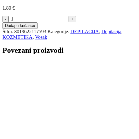
1,80
€
DOLL
patrona
Dodaj u košaricu
voska
Šifra:
8019622117593
Kategorije:
DEPILACIJA
,
Depilacija
,
banana
KOZMETIKA
,
Vosak
-
100ml
Povezani proizvodi
količina