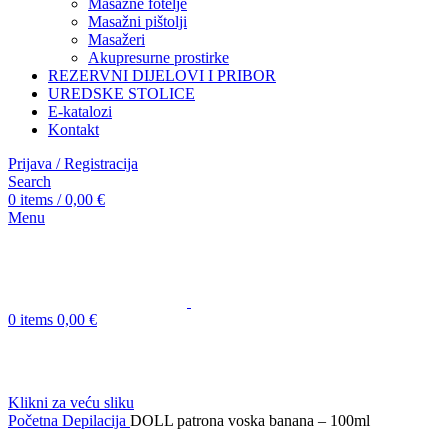
Masažne fotelje
Masažni pištolji
Masažeri
Akupresurne prostirke
REZERVNI DIJELOVI I PRIBOR
UREDSKE STOLICE
E-katalozi
Kontakt
Prijava / Registracija
Search
0
items
/
0,00
€
Menu
0
items
0,00
€
Klikni za veću sliku
Početna
Depilacija
DOLL patrona voska banana – 100ml