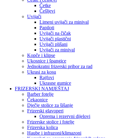
Četke
Češljevi
Uvijači
Limeni uvijači za minival
Papiloti
Uvijači na čičak
Uvijači plastični
Uvijači plišani
Uvijači za minival
Kopče i klipse
Ukosnice i špangice
Jednokratni frizerski pribor za rad
Ukrasi za kosu
Rajfovi
Ukrasne gumice
FRIZERSKI NAMJEŠTAJ
Barber fotelje
Čekaonice
Dječje stolice za šišanje
Frizerski glavoperi
Oprema i rezervni dijelovi
Frizerske stolice i fotelje
Frizerska kolica
Haube i infrazoni/klimazoni