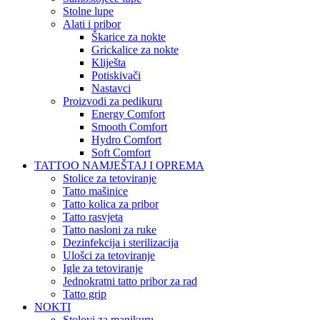
Stolne lupe
Alati i pribor
Škarice za nokte
Grickalice za nokte
Kliješta
Potiskivači
Nastavci
Proizvodi za pedikuru
Energy Comfort
Smooth Comfort
Hydro Comfort
Soft Comfort
TATTOO NAMJEŠTAJ I OPREMA
Stolice za tetoviranje
Tatto mašinice
Tatto kolica za pribor
Tatto rasvjeta
Tatto nasloni za ruke
Dezinfekcija i sterilizacija
Ulošci za tetoviranje
Igle za tetoviranje
Jednokratni tatto pribor za rad
Tatto grip
NOKTI
Stolovi za manikuru