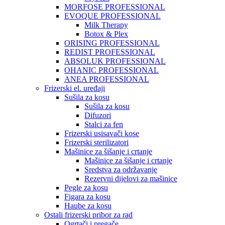
MORFOSE PROFESSIONAL
EVOQUE PROFESSIONAL
Milk Therapy
Botox & Plex
ORISING PROFESSIONAL
REDIST PROFESSIONAL
ABSOLUK PROFESSIONAL
OHANIC PROFESSIONAL
ANEA PROFESSIONAL
Frizerski el. uređaji
Sušila za kosu
Sušila za kosu
Difuzori
Stalci za fen
Frizerski usisavači kose
Frizerski sterilizatori
Mašinice za šišanje i crtanje
Mašinice za šišanje i crtanje
Sredstva za održavanje
Rezervni dijelovi za mašinice
Pegle za kosu
Figara za kosu
Haube za kosu
Ostali frizerski pribor za rad
Ogrtači i pregače