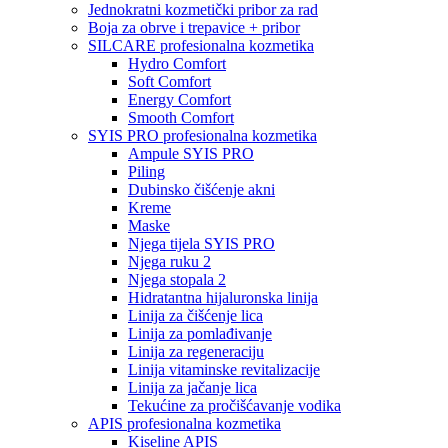
Jednokratni kozmetički pribor za rad
Boja za obrve i trepavice + pribor
SILCARE profesionalna kozmetika
Hydro Comfort
Soft Comfort
Energy Comfort
Smooth Comfort
SYIS PRO profesionalna kozmetika
Ampule SYIS PRO
Piling
Dubinsko čišćenje akni
Kreme
Maske
Njega tijela SYIS PRO
Njega ruku 2
Njega stopala 2
Hidratantna hijaluronska linija
Linija za čišćenje lica
Linija za pomlađivanje
Linija za regeneraciju
Linija vitaminske revitalizacije
Linija za jačanje lica
Tekućine za pročišćavanje vodika
APIS profesionalna kozmetika
Kiseline APIS