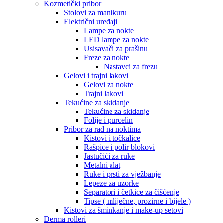
Kozmetički pribor
Stolovi za manikuru
Električni uređaji
Lampe za nokte
LED lampe za nokte
Usisavači za prašinu
Freze za nokte
Nastavci za frezu
Gelovi i trajni lakovi
Gelovi za nokte
Trajni lakovi
Tekućine za skidanje
Tekućine za skidanje
Folije i purcelin
Pribor za rad na noktima
Kistovi i točkalice
Rašpice i polir blokovi
Jastučići za ruke
Metalni alat
Ruke i prsti za vježbanje
Lepeze za uzorke
Separatori i četkice za čišćenje
Tipse ( mliječne, prozirne i bijele )
Kistovi za šminkanje i make-up setovi
Derma rolleri