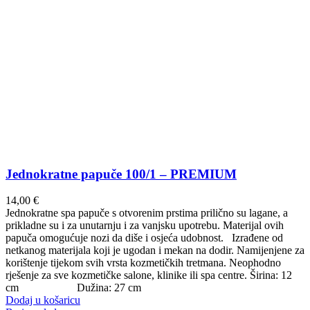
Jednokratne papuče 100/1 – PREMIUM
14,00
€
Jednokratne spa papuče s otvorenim prstima prilično su lagane, a
prikladne su i za unutarnju i za vanjsku upotrebu. Materijal ovih
papuča omogućuje nozi da diše i osjeća udobnost. Izrađene od
netkanog materijala koji je ugodan i mekan na dodir. Namijenjene za
korištenje tijekom svih vrsta kozmetičkih tretmana. Neophodno
rješenje za sve kozmetičke salone, klinike ili spa centre. Širina: 12
cm Dužina: 27 cm
Dodaj u košaricu