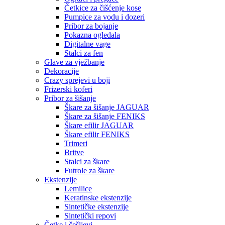
Četkice za čišćenje kose
Pumpice za vodu i dozeri
Pribor za bojanje
Pokazna ogledala
Digitalne vage
Stalci za fen
Glave za vježbanje
Dekoracije
Crazy sprejevi u boji
Frizerski koferi
Pribor za šišanje
Škare za šišanje JAGUAR
Škare za šišanje FENIKS
Škare efilir JAGUAR
Škare efilir FENIKS
Trimeri
Britve
Stalci za škare
Futrole za škare
Ekstenzije
Lemilice
Keratinske ekstenzije
Sintetičke ekstenzije
Sintetički repovi
Četke i češljevi