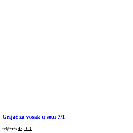
Grijač za vosak u setu 7/1
53,95
€
43,16
€