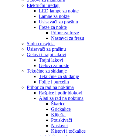
Električni uređaji
LED lampe za nokte
Lampe za nokte
Usisavači za prašinu
Freze za nokte
Pribor za freze
Nastavci za frezu
Stolna rasvjeta
Usisavači za prašinu
Gelovi i trajni lakovi
Trajni lakovi
Gelovi za nokte
Tekućine za skidanje
Tekućine za skidanje
Folije i purcelin
Pribor za rad na noktima
Rašpice i polir blokovi
Alati za rad na noktima
Škarice
Grickalice
Kliješta
Potiskivači
Nastavci
Kistovi i točkalice