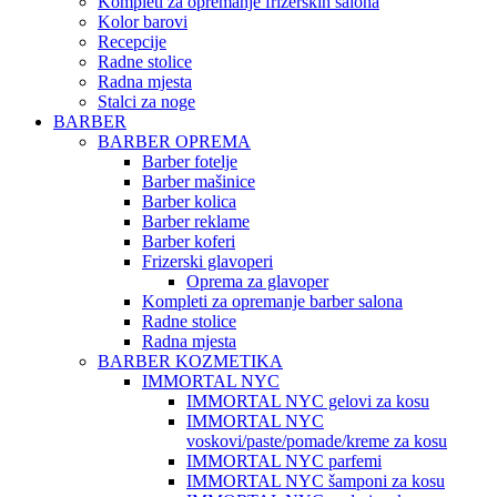
Kompleti za opremanje frizerskih salona
Kolor barovi
Recepcije
Radne stolice
Radna mjesta
Stalci za noge
BARBER
BARBER OPREMA
Barber fotelje
Barber mašinice
Barber kolica
Barber reklame
Barber koferi
Frizerski glavoperi
Oprema za glavoper
Kompleti za opremanje barber salona
Radne stolice
Radna mjesta
BARBER KOZMETIKA
IMMORTAL NYC
IMMORTAL NYC gelovi za kosu
IMMORTAL NYC
voskovi/paste/pomade/kreme za kosu
IMMORTAL NYC parfemi
IMMORTAL NYC šamponi za kosu