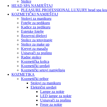
Stolice
HEAD SPA NAMJEŠTAJ
PLEASURE PROFESSIONAL LUXURY head spa koz
KOZMETIČKI NAMJEŠTAJ
Stolovi za manikuru
Fotelje za pedikuru
Kadice za pedikuru
Estetske fotelje
Rezervni dijelovi
Stolice za tetoviranje
Stolice za make up
Krevet za masažu
Usisavači za prašinu
Radne stolice
Kozmetička kolica
Kozmetički uređaji
Kozmetički setovi namještaja
KOZMETIKA
Kozmetički pribor
Stolovi za manikuru
Električni uređaji
Lampe za nokte
LED lampe za nokte
Usisavači za prašinu
Freze za nokte