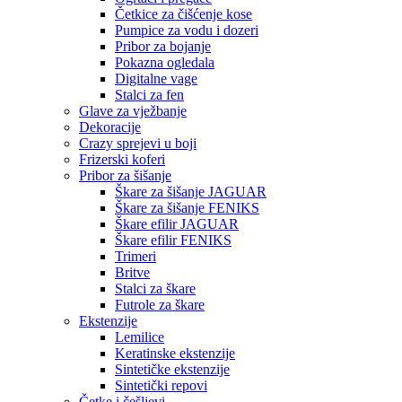
Četkice za čišćenje kose
Pumpice za vodu i dozeri
Pribor za bojanje
Pokazna ogledala
Digitalne vage
Stalci za fen
Glave za vježbanje
Dekoracije
Crazy sprejevi u boji
Frizerski koferi
Pribor za šišanje
Škare za šišanje JAGUAR
Škare za šišanje FENIKS
Škare efilir JAGUAR
Škare efilir FENIKS
Trimeri
Britve
Stalci za škare
Futrole za škare
Ekstenzije
Lemilice
Keratinske ekstenzije
Sintetičke ekstenzije
Sintetički repovi
Četke i češljevi