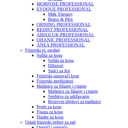
MORFOSE PROFESSIONAL
EVOQUE PROFESSIONAL
Milk Therapy
Botox & Plex
ORISING PROFESSIONAL
REDIST PROFESSIONAL
ABSOLUK PROFESSIONAL
OHANIC PROFESSIONAL
ANEA PROFESSIONAL
Frizerski el. uređaji
Sušila za kosu
Sušila za kosu
Difuzori
Stalci za fen
Frizerski usisavači kose
Frizerski sterilizatori
Mašinice za šišanje i crtanje
Mašinice za šišanje i crtanje
Sredstva za održavanje
Rezervni dijelovi za mašinice
Pegle za kosu
Figara za kosu
Haube za kosu
Ostali frizerski pribor za rad
Ogrtači i pregače