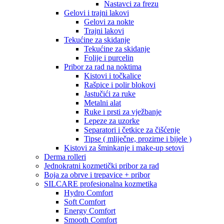
Nastavci za frezu
Gelovi i trajni lakovi
Gelovi za nokte
Trajni lakovi
Tekućine za skidanje
Tekućine za skidanje
Folije i purcelin
Pribor za rad na noktima
Kistovi i točkalice
Rašpice i polir blokovi
Jastučići za ruke
Metalni alat
Ruke i prsti za vježbanje
Lepeze za uzorke
Separatori i četkice za čišćenje
Tipse ( mliječne, prozirne i bijele )
Kistovi za šminkanje i make-up setovi
Derma rolleri
Jednokratni kozmetički pribor za rad
Boja za obrve i trepavice + pribor
SILCARE profesionalna kozmetika
Hydro Comfort
Soft Comfort
Energy Comfort
Smooth Comfort