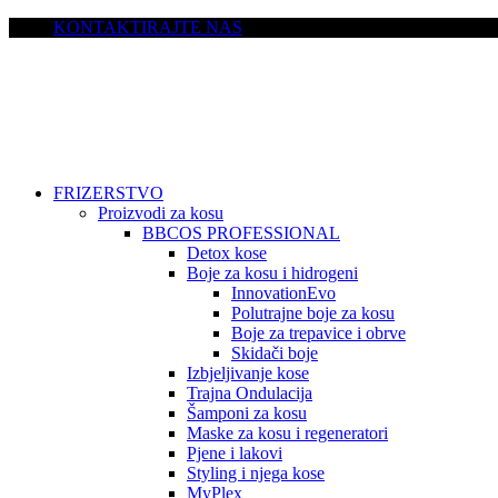
KONTAKTIRAJTE NAS
FRIZERSTVO
Proizvodi za kosu
BBCOS PROFESSIONAL
Detox kose
Boje za kosu i hidrogeni
InnovationEvo
Polutrajne boje za kosu
Boje za trepavice i obrve
Skidači boje
Izbjeljivanje kose
Trajna Ondulacija
Šamponi za kosu
Maske za kosu i regeneratori
Pjene i lakovi
Styling i njega kose
MyPlex