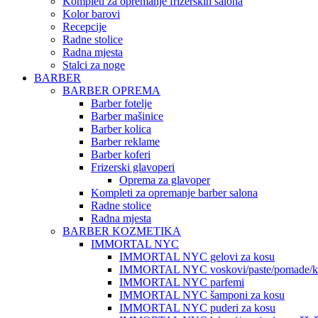
Kompleti za opremanje frizerskih salona
Kolor barovi
Recepcije
Radne stolice
Radna mjesta
Stalci za noge
BARBER
BARBER OPREMA
Barber fotelje
Barber mašinice
Barber kolica
Barber reklame
Barber koferi
Frizerski glavoperi
Oprema za glavoper
Kompleti za opremanje barber salona
Radne stolice
Radna mjesta
BARBER KOZMETIKA
IMMORTAL NYC
IMMORTAL NYC gelovi za kosu
IMMORTAL NYC voskovi/paste/pomade/kr
IMMORTAL NYC parfemi
IMMORTAL NYC šamponi za kosu
IMMORTAL NYC puderi za kosu