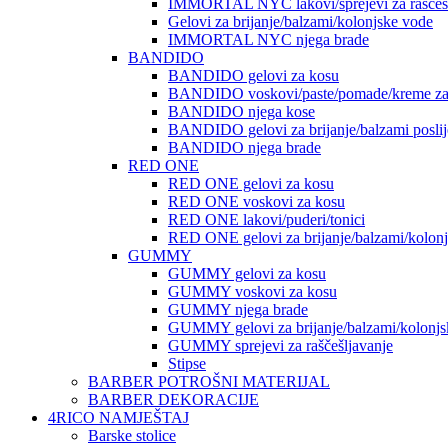
IMMORTAL NYC lakovi/sprejevi za raščešlj
Gelovi za brijanje/balzami/kolonjske vode
IMMORTAL NYC njega brade
BANDIDO
BANDIDO gelovi za kosu
BANDIDO voskovi/paste/pomade/kreme za
BANDIDO njega kose
BANDIDO gelovi za brijanje/balzami poslije
BANDIDO njega brade
RED ONE
RED ONE gelovi za kosu
RED ONE voskovi za kosu
RED ONE lakovi/puderi/tonici
RED ONE gelovi za brijanje/balzami/kolon
GUMMY
GUMMY gelovi za kosu
GUMMY voskovi za kosu
GUMMY njega brade
GUMMY gelovi za brijanje/balzami/kolonjs
GUMMY sprejevi za raščešljavanje
Stipse
BARBER POTROŠNI MATERIJAL
BARBER DEKORACIJE
4RICO NAMJEŠTAJ
Barske stolice