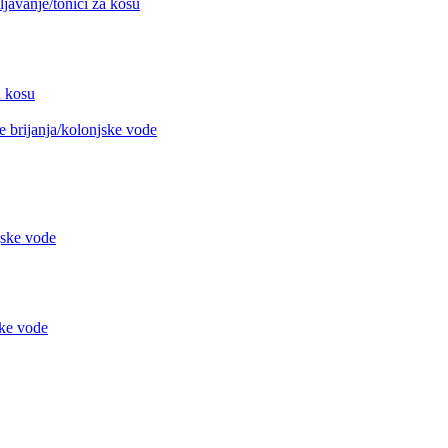
avanje/tonici za kosu
 kosu
 brijanja/kolonjske vode
jske vode
ke vode