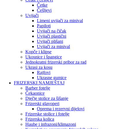
Četke
Češljevi
Uvijači
Limeni uvijači za minival
Papiloti
Uvijači na čičak
Uvijači plastični
Uvijači plišani
Uvijači za minival
Kopče i klipse
Ukosnice i špangice
Jednokratni frizerski pribor za rad
Ukrasi za kosu
Rajfovi
Ukrasne gumice
FRIZERSKI NAMJEŠTAJ
Barber fotelje
Čekaonice
Dječje stolice za šišanje
Frizerski glavoperi
Oprema i rezervni dijelovi
Frizerske stolice i fotelje
Frizerska kolica
Haube i infrazoni/klimazoni