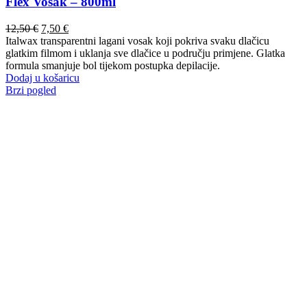
Flex Vosak – 800ml
12,50
€
7,50
€
Italwax transparentni lagani vosak koji pokriva svaku dlačicu
glatkim filmom i uklanja sve dlačice u području primjene. Glatka
formula smanjuje bol tijekom postupka depilacije.
Dodaj u košaricu
Brzi pogled