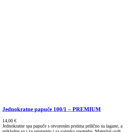
Jednokratne papuče 100/1 – PREMIUM
14,00
€
Jednokratne spa papuče s otvorenim prstima prilično su lagane, a
prikladne su i za unutarnju i za vanjsku upotrebu. Materijal ovih