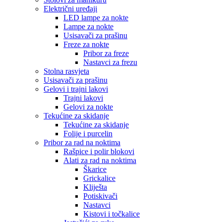
Električni uređaji
LED lampe za nokte
Lampe za nokte
Usisavači za prašinu
Freze za nokte
Pribor za freze
Nastavci za frezu
Stolna rasvjeta
Usisavači za prašinu
Gelovi i trajni lakovi
Trajni lakovi
Gelovi za nokte
Tekućine za skidanje
Tekućine za skidanje
Folije i purcelin
Pribor za rad na noktima
Rašpice i polir blokovi
Alati za rad na noktima
Škarice
Grickalice
Kliješta
Potiskivači
Nastavci
Kistovi i točkalice