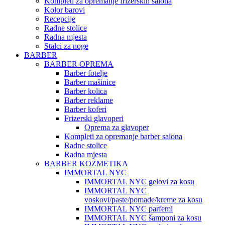
Kompleti za opremanje frizerskih salona
Kolor barovi
Recepcije
Radne stolice
Radna mjesta
Stalci za noge
BARBER
BARBER OPREMA
Barber fotelje
Barber mašinice
Barber kolica
Barber reklame
Barber koferi
Frizerski glavoperi
Oprema za glavoper
Kompleti za opremanje barber salona
Radne stolice
Radna mjesta
BARBER KOZMETIKA
IMMORTAL NYC
IMMORTAL NYC gelovi za kosu
IMMORTAL NYC
voskovi/paste/pomade/kreme za kosu
IMMORTAL NYC parfemi
IMMORTAL NYC šamponi za kosu