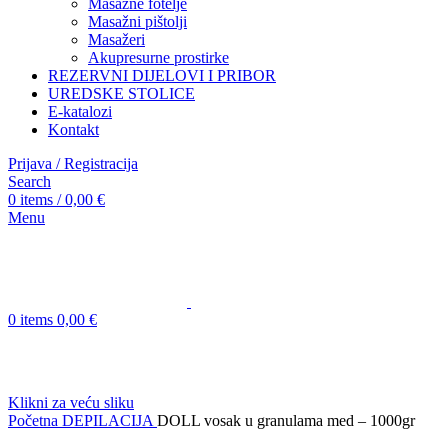
Masažne fotelje
Masažni pištolji
Masažeri
Akupresurne prostirke
REZERVNI DIJELOVI I PRIBOR
UREDSKE STOLICE
E-katalozi
Kontakt
Prijava / Registracija
Search
0
items
/
0,00
€
Menu
0
items
0,00
€
Klikni za veću sliku
Početna
DEPILACIJA
DOLL vosak u granulama med – 1000gr