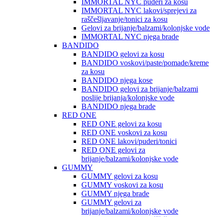
IMMORTAL NYC puderi za kosu
IMMORTAL NYC lakovi/sprejevi za
raščešljavanje/tonici za kosu
Gelovi za brijanje/balzami/kolonjske vode
IMMORTAL NYC njega brade
BANDIDO
BANDIDO gelovi za kosu
BANDIDO voskovi/paste/pomade/kreme
za kosu
BANDIDO njega kose
BANDIDO gelovi za brijanje/balzami
poslije brijanja/kolonjske vode
BANDIDO njega brade
RED ONE
RED ONE gelovi za kosu
RED ONE voskovi za kosu
RED ONE lakovi/puderi/tonici
RED ONE gelovi za
brijanje/balzami/kolonjske vode
GUMMY
GUMMY gelovi za kosu
GUMMY voskovi za kosu
GUMMY njega brade
GUMMY gelovi za
brijanje/balzami/kolonjske vode