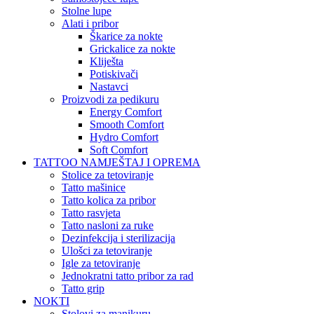
Stolne lupe
Alati i pribor
Škarice za nokte
Grickalice za nokte
Kliješta
Potiskivači
Nastavci
Proizvodi za pedikuru
Energy Comfort
Smooth Comfort
Hydro Comfort
Soft Comfort
TATTOO NAMJEŠTAJ I OPREMA
Stolice za tetoviranje
Tatto mašinice
Tatto kolica za pribor
Tatto rasvjeta
Tatto nasloni za ruke
Dezinfekcija i sterilizacija
Ulošci za tetoviranje
Igle za tetoviranje
Jednokratni tatto pribor za rad
Tatto grip
NOKTI
Stolovi za manikuru