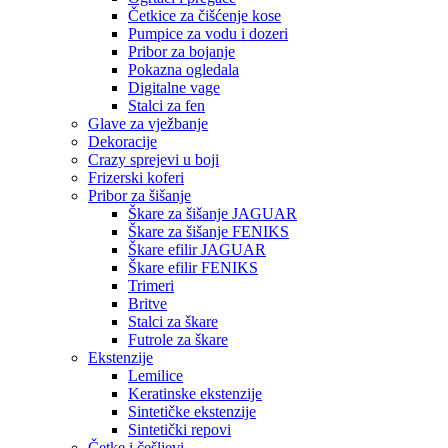
Četkice za čišćenje kose
Pumpice za vodu i dozeri
Pribor za bojanje
Pokazna ogledala
Digitalne vage
Stalci za fen
Glave za vježbanje
Dekoracije
Crazy sprejevi u boji
Frizerski koferi
Pribor za šišanje
Škare za šišanje JAGUAR
Škare za šišanje FENIKS
Škare efilir JAGUAR
Škare efilir FENIKS
Trimeri
Britve
Stalci za škare
Futrole za škare
Ekstenzije
Lemilice
Keratinske ekstenzije
Sintetičke ekstenzije
Sintetički repovi
Četke i češljevi