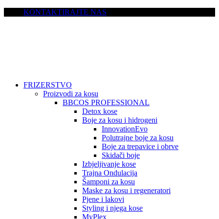
KONTAKTIRAJTE NAS
FRIZERSTVO
Proizvodi za kosu
BBCOS PROFESSIONAL
Detox kose
Boje za kosu i hidrogeni
InnovationEvo
Polutrajne boje za kosu
Boje za trepavice i obrve
Skidači boje
Izbjeljivanje kose
Trajna Ondulacija
Šamponi za kosu
Maske za kosu i regeneratori
Pjene i lakovi
Styling i njega kose
MyPlex