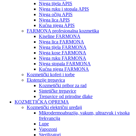
Njega tijela APIS
Njega ruku i stopala APIS
Njega očiju APIS
Njega lica APIS
Kućna njega APIS
FARMONA profesionalna kozmetika
Kiseline FARMONA
Njega lica FARMONA
Njega tijela FARMONA
Njega kose FARMONA
Njega ruku FARMONA
Njega stopala FARMONA
Kućna njega FARMONA
Kozmetički koferi i torbe
Ekstenzije trepavica
Kozmetički pribor za rad
Sintetičke trepavice
Trepavice od prirodne dlake
KOZMETIČKA OPREMA
Kozmetički električni uređaji
Mikrodermoabrazija, vakum, ultrazvuk i visoka
frekvancija
Lupe
Vapozoni
Sterilizatori