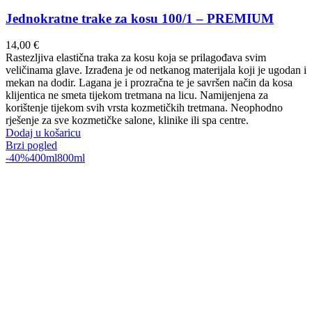
Jednokratne trake za kosu 100/1 – PREMIUM
14,00
€
Rastezljiva elastična traka za kosu koja se prilagođava svim
veličinama glave. Izrađena je od netkanog materijala koji je ugodan i
mekan na dodir. Lagana je i prozračna te je savršen način da kosa
klijentica ne smeta tijekom tretmana na licu. Namijenjena za
korištenje tijekom svih vrsta kozmetičkih tretmana. Neophodno
rješenje za sve kozmetičke salone, klinike ili spa centre.
Dodaj u košaricu
Brzi pogled
-40%
400ml
800ml