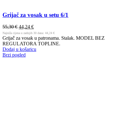
Grijač za vosak u setu 6/1
55,30
€
44,24
€
Najniža cijena u zadnjih 30 dana:
44,24
€
Grijač za vosak u patronama. Stalak. MODEL BEZ
REGULATORA TOPLINE.
Dodaj u košaricu
Brzi pogled