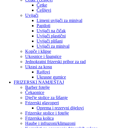
Četke
Češljevi
Uvijači
Limeni uvijači za minival
Papiloti
Uvijači na čičak
Uvijači plastični
Uvijači plišani
Uvijači za minival
Kopče i klipse
Ukosnice i špangice
Jednokratni frizerski pribor za rad
Ukrasi za kosu
Rajfovi
Ukrasne gumice
FRIZERSKI NAMJEŠTAJ
Barber fotelje
Čekaonice
Dječje stolice za šišanje
Frizerski glavoperi
Oprema i rezervni dijelovi
Frizerske stolice i fotelje
Frizerska kolica
Haube i infrazoni/klimazoni