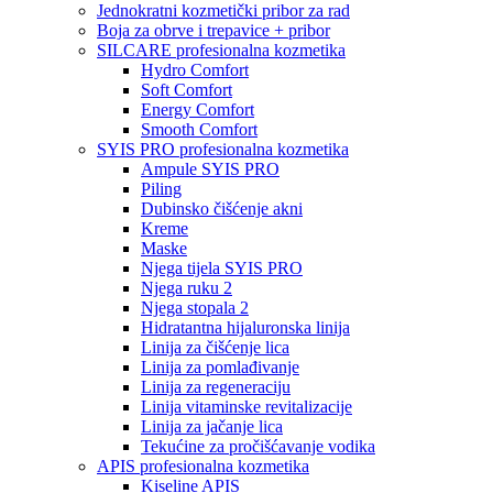
Jednokratni kozmetički pribor za rad
Boja za obrve i trepavice + pribor
SILCARE profesionalna kozmetika
Hydro Comfort
Soft Comfort
Energy Comfort
Smooth Comfort
SYIS PRO profesionalna kozmetika
Ampule SYIS PRO
Piling
Dubinsko čišćenje akni
Kreme
Maske
Njega tijela SYIS PRO
Njega ruku 2
Njega stopala 2
Hidratantna hijaluronska linija
Linija za čišćenje lica
Linija za pomlađivanje
Linija za regeneraciju
Linija vitaminske revitalizacije
Linija za jačanje lica
Tekućine za pročišćavanje vodika
APIS profesionalna kozmetika
Kiseline APIS