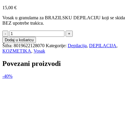
15,00
€
Vosak u granulama za BRAZILSKU DEPILACIJU koji se skida
BEZ upotrebe trakica.
DOLL
vosak
Dodaj u košaricu
u
Šifra:
8019622128070
Kategorije:
Depilacija
,
DEPILACIJA
,
granulama
KOZMETIKA
,
Vosak
med
-
Povezani proizvodi
1000gr
količina
-40%