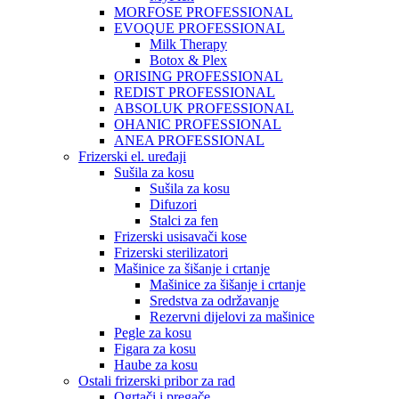
MORFOSE PROFESSIONAL
EVOQUE PROFESSIONAL
Milk Therapy
Botox & Plex
ORISING PROFESSIONAL
REDIST PROFESSIONAL
ABSOLUK PROFESSIONAL
OHANIC PROFESSIONAL
ANEA PROFESSIONAL
Frizerski el. uređaji
Sušila za kosu
Sušila za kosu
Difuzori
Stalci za fen
Frizerski usisavači kose
Frizerski sterilizatori
Mašinice za šišanje i crtanje
Mašinice za šišanje i crtanje
Sredstva za održavanje
Rezervni dijelovi za mašinice
Pegle za kosu
Figara za kosu
Haube za kosu
Ostali frizerski pribor za rad
Ogrtači i pregače