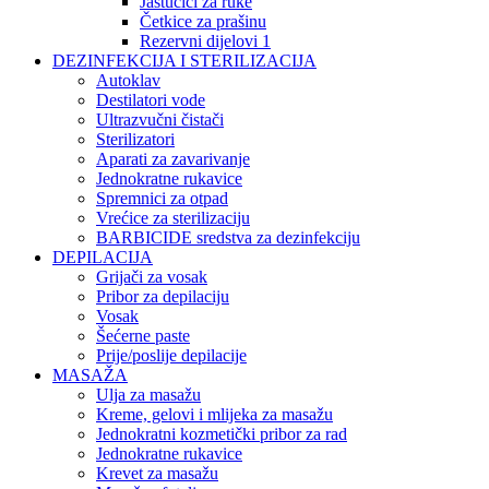
Jastučići za ruke
Četkice za prašinu
Rezervni dijelovi 1
DEZINFEKCIJA I STERILIZACIJA
Autoklav
Destilatori vode
Ultrazvučni čistači
Sterilizatori
Aparati za zavarivanje
Jednokratne rukavice
Spremnici za otpad
Vrećice za sterilizaciju
BARBICIDE sredstva za dezinfekciju
DEPILACIJA
Grijači za vosak
Pribor za depilaciju
Vosak
Šećerne paste
Prije/poslije depilacije
MASAŽA
Ulja za masažu
Kreme, gelovi i mlijeka za masažu
Jednokratni kozmetički pribor za rad
Jednokratne rukavice
Krevet za masažu