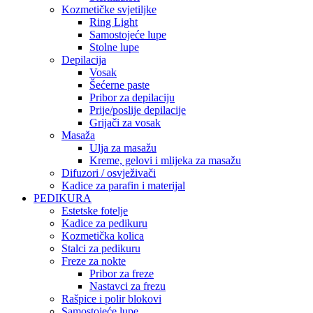
Kozmetičke svjetiljke
Ring Light
Samostojeće lupe
Stolne lupe
Depilacija
Vosak
Šećerne paste
Pribor za depilaciju
Prije/poslije depilacije
Grijači za vosak
Masaža
Ulja za masažu
Kreme, gelovi i mlijeka za masažu
Difuzori / osvježivači
Kadice za parafin i materijal
PEDIKURA
Estetske fotelje
Kadice za pedikuru
Kozmetička kolica
Stalci za pedikuru
Freze za nokte
Pribor za freze
Nastavci za frezu
Rašpice i polir blokovi
Samostojeće lupe