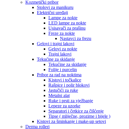
Kozmetički pribor
Stolovi za manikuru
Električni uređaji
Lampe za nokte
LED lampe za nokte
Usisavači za prašinu
Freze za nokte
Nastavci za frezu
Gelovi i trajni lakovi
Gelovi za nokte
Trajni lakovi
Tekućine za skidanje
Tekućine za skidanje
Folije i purcelin
Pribor za rad na noktima
Kistovi i točkalice
Rašpice i polir blokovi
Jastučići za ruke
Metalni alat
Ruke i prsti za vježbanje
Lepeze za uzorke
Separatori i četkice za čišćenje
Tipse ( mliječne, prozirne i bijele )
Kistovi za šminkanje i make-up setovi
Derma rolleri