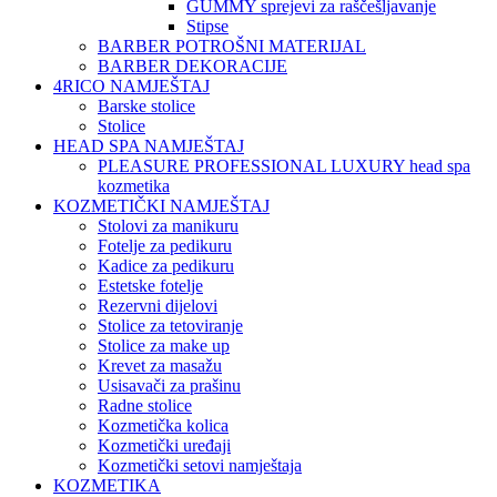
GUMMY sprejevi za raščešljavanje
Stipse
BARBER POTROŠNI MATERIJAL
BARBER DEKORACIJE
4RICO NAMJEŠTAJ
Barske stolice
Stolice
HEAD SPA NAMJEŠTAJ
PLEASURE PROFESSIONAL LUXURY head spa
kozmetika
KOZMETIČKI NAMJEŠTAJ
Stolovi za manikuru
Fotelje za pedikuru
Kadice za pedikuru
Estetske fotelje
Rezervni dijelovi
Stolice za tetoviranje
Stolice za make up
Krevet za masažu
Usisavači za prašinu
Radne stolice
Kozmetička kolica
Kozmetički uređaji
Kozmetički setovi namještaja
KOZMETIKA