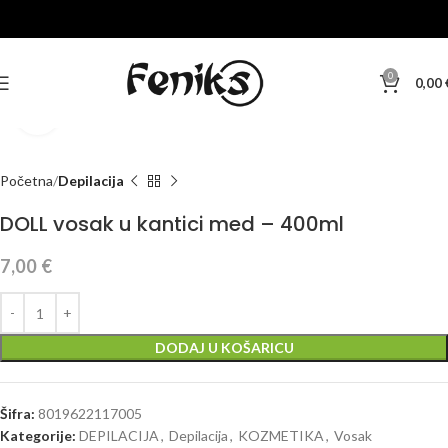
0
0,00
Klikni za veću sliku
Početna
Depilacija
DOLL vosak u kantici med – 400ml
7,00
€
DODAJ U KOŠARICU
Šifra:
8019622117005
Kategorije:
DEPILACIJA
,
Depilacija
,
KOZMETIKA
,
Vosak