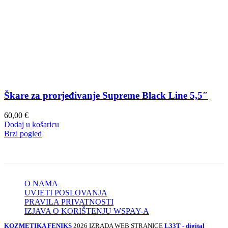
Škare za prorjeđivanje Supreme Black Line 5,5″
60,00
€
Dodaj u košaricu
Brzi pogled
O NAMA
UVJETI POSLOVANJA
PRAVILA PRIVATNOSTI
IZJAVA O KORIŠTENJU WSPAY-A
KOZMETIKA FENIKS
2026 IZRADA WEB STRANICE
L33T - digital