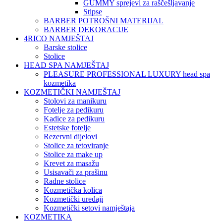
GUMMY sprejevi za raščešljavanje
Stipse
BARBER POTROŠNI MATERIJAL
BARBER DEKORACIJE
4RICO NAMJEŠTAJ
Barske stolice
Stolice
HEAD SPA NAMJEŠTAJ
PLEASURE PROFESSIONAL LUXURY head spa
kozmetika
KOZMETIČKI NAMJEŠTAJ
Stolovi za manikuru
Fotelje za pedikuru
Kadice za pedikuru
Estetske fotelje
Rezervni dijelovi
Stolice za tetoviranje
Stolice za make up
Krevet za masažu
Usisavači za prašinu
Radne stolice
Kozmetička kolica
Kozmetički uređaji
Kozmetički setovi namještaja
KOZMETIKA