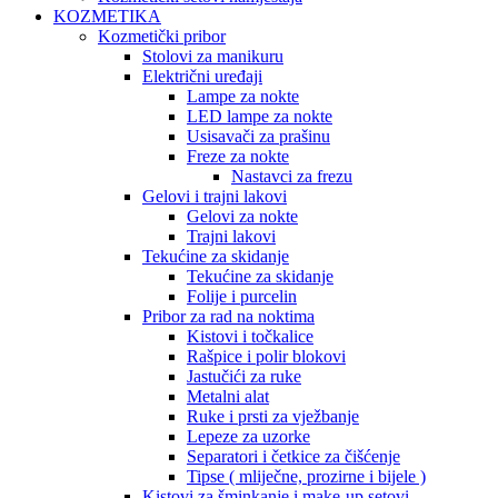
KOZMETIKA
Kozmetički pribor
Stolovi za manikuru
Električni uređaji
Lampe za nokte
LED lampe za nokte
Usisavači za prašinu
Freze za nokte
Nastavci za frezu
Gelovi i trajni lakovi
Gelovi za nokte
Trajni lakovi
Tekućine za skidanje
Tekućine za skidanje
Folije i purcelin
Pribor za rad na noktima
Kistovi i točkalice
Rašpice i polir blokovi
Jastučići za ruke
Metalni alat
Ruke i prsti za vježbanje
Lepeze za uzorke
Separatori i četkice za čišćenje
Tipse ( mliječne, prozirne i bijele )
Kistovi za šminkanje i make-up setovi