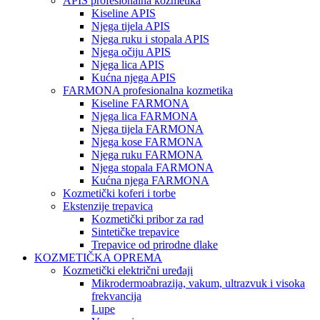
APIS profesionalna kozmetika
Kiseline APIS
Njega tijela APIS
Njega ruku i stopala APIS
Njega očiju APIS
Njega lica APIS
Kućna njega APIS
FARMONA profesionalna kozmetika
Kiseline FARMONA
Njega lica FARMONA
Njega tijela FARMONA
Njega kose FARMONA
Njega ruku FARMONA
Njega stopala FARMONA
Kućna njega FARMONA
Kozmetički koferi i torbe
Ekstenzije trepavica
Kozmetički pribor za rad
Sintetičke trepavice
Trepavice od prirodne dlake
KOZMETIČKA OPREMA
Kozmetički električni uređaji
Mikrodermoabrazija, vakum, ultrazvuk i visoka
frekvancija
Lupe