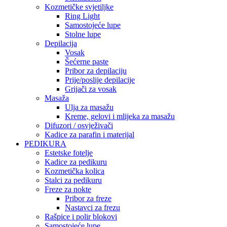
Kozmetičke svjetiljke
Ring Light
Samostojeće lupe
Stolne lupe
Depilacija
Vosak
Šećerne paste
Pribor za depilaciju
Prije/poslije depilacije
Grijači za vosak
Masaža
Ulja za masažu
Kreme, gelovi i mlijeka za masažu
Difuzori / osvježivači
Kadice za parafin i materijal
PEDIKURA
Estetske fotelje
Kadice za pedikuru
Kozmetička kolica
Stalci za pedikuru
Freze za nokte
Pribor za freze
Nastavci za frezu
Rašpice i polir blokovi
Samostojeće lupe