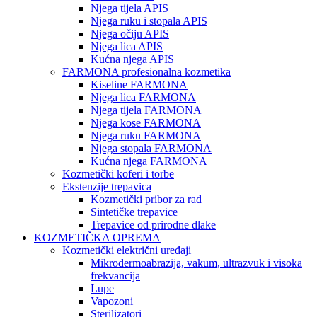
Njega tijela APIS
Njega ruku i stopala APIS
Njega očiju APIS
Njega lica APIS
Kućna njega APIS
FARMONA profesionalna kozmetika
Kiseline FARMONA
Njega lica FARMONA
Njega tijela FARMONA
Njega kose FARMONA
Njega ruku FARMONA
Njega stopala FARMONA
Kućna njega FARMONA
Kozmetički koferi i torbe
Ekstenzije trepavica
Kozmetički pribor za rad
Sintetičke trepavice
Trepavice od prirodne dlake
KOZMETIČKA OPREMA
Kozmetički električni uređaji
Mikrodermoabrazija, vakum, ultrazvuk i visoka
frekvancija
Lupe
Vapozoni
Sterilizatori