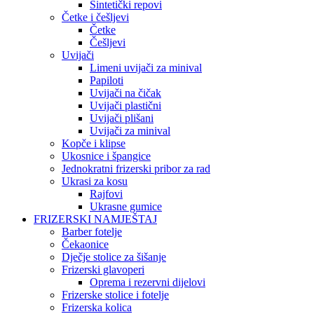
Sintetički repovi
Četke i češljevi
Četke
Češljevi
Uvijači
Limeni uvijači za minival
Papiloti
Uvijači na čičak
Uvijači plastični
Uvijači plišani
Uvijači za minival
Kopče i klipse
Ukosnice i špangice
Jednokratni frizerski pribor za rad
Ukrasi za kosu
Rajfovi
Ukrasne gumice
FRIZERSKI NAMJEŠTAJ
Barber fotelje
Čekaonice
Dječje stolice za šišanje
Frizerski glavoperi
Oprema i rezervni dijelovi
Frizerske stolice i fotelje
Frizerska kolica