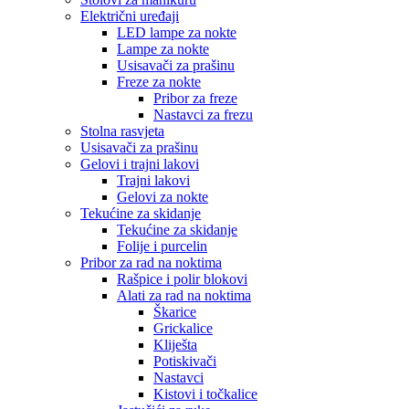
Električni uređaji
LED lampe za nokte
Lampe za nokte
Usisavači za prašinu
Freze za nokte
Pribor za freze
Nastavci za frezu
Stolna rasvjeta
Usisavači za prašinu
Gelovi i trajni lakovi
Trajni lakovi
Gelovi za nokte
Tekućine za skidanje
Tekućine za skidanje
Folije i purcelin
Pribor za rad na noktima
Rašpice i polir blokovi
Alati za rad na noktima
Škarice
Grickalice
Kliješta
Potiskivači
Nastavci
Kistovi i točkalice