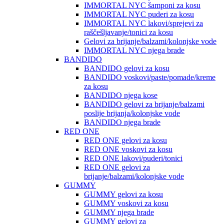
IMMORTAL NYC šamponi za kosu
IMMORTAL NYC puderi za kosu
IMMORTAL NYC lakovi/sprejevi za
raščešljavanje/tonici za kosu
Gelovi za brijanje/balzami/kolonjske vode
IMMORTAL NYC njega brade
BANDIDO
BANDIDO gelovi za kosu
BANDIDO voskovi/paste/pomade/kreme
za kosu
BANDIDO njega kose
BANDIDO gelovi za brijanje/balzami
poslije brijanja/kolonjske vode
BANDIDO njega brade
RED ONE
RED ONE gelovi za kosu
RED ONE voskovi za kosu
RED ONE lakovi/puderi/tonici
RED ONE gelovi za
brijanje/balzami/kolonjske vode
GUMMY
GUMMY gelovi za kosu
GUMMY voskovi za kosu
GUMMY njega brade
GUMMY gelovi za