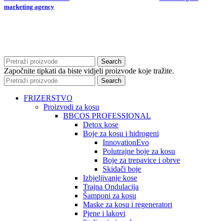
marketing agency
Search
Započnite tipkati da biste vidjeli proizvode koje tražite.
Search
FRIZERSTVO
Proizvodi za kosu
BBCOS PROFESSIONAL
Detox kose
Boje za kosu i hidrogeni
InnovationEvo
Polutrajne boje za kosu
Boje za trepavice i obrve
Skidači boje
Izbjeljivanje kose
Trajna Ondulacija
Šamponi za kosu
Maske za kosu i regeneratori
Pjene i lakovi