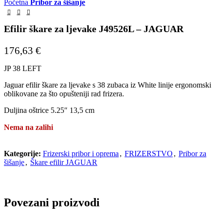
Početna
Pribor za šišanje
Efilir škare za ljevake J49526L – JAGUAR
176,63
€
JP 38 LEFT
Jaguar efilir škare za ljevake s 38 zubaca iz White linije ergonomski
oblikovane za što opušteniji rad frizera.
Duljina oštrice 5.25″ 13,5 cm
Nema na zalihi
Kategorije:
Frizerski pribor i oprema
,
FRIZERSTVO
,
Pribor za
šišanje
,
Škare efilir JAGUAR
Povezani proizvodi