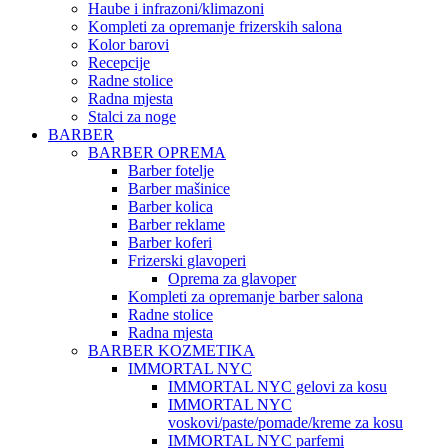
Haube i infrazoni/klimazoni
Kompleti za opremanje frizerskih salona
Kolor barovi
Recepcije
Radne stolice
Radna mjesta
Stalci za noge
BARBER
BARBER OPREMA
Barber fotelje
Barber mašinice
Barber kolica
Barber reklame
Barber koferi
Frizerski glavoperi
Oprema za glavoper
Kompleti za opremanje barber salona
Radne stolice
Radna mjesta
BARBER KOZMETIKA
IMMORTAL NYC
IMMORTAL NYC gelovi za kosu
IMMORTAL NYC
voskovi/paste/pomade/kreme za kosu
IMMORTAL NYC parfemi