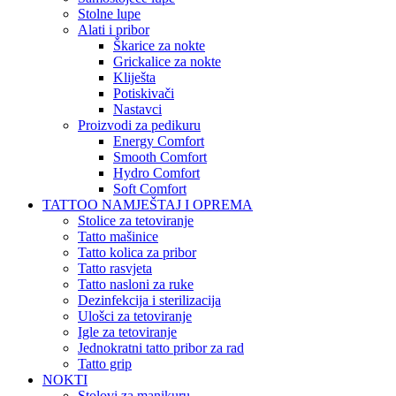
Stolne lupe
Alati i pribor
Škarice za nokte
Grickalice za nokte
Kliješta
Potiskivači
Nastavci
Proizvodi za pedikuru
Energy Comfort
Smooth Comfort
Hydro Comfort
Soft Comfort
TATTOO NAMJEŠTAJ I OPREMA
Stolice za tetoviranje
Tatto mašinice
Tatto kolica za pribor
Tatto rasvjeta
Tatto nasloni za ruke
Dezinfekcija i sterilizacija
Ulošci za tetoviranje
Igle za tetoviranje
Jednokratni tatto pribor za rad
Tatto grip
NOKTI
Stolovi za manikuru