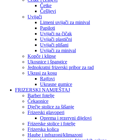
Četke
Češljevi
Uvijači
Limeni uvijači za minival
Papiloti
Uvijači na čičak
Uvijači plastični
Uvijači plišani
Uvijači za minival
Kopče i klipse
Ukosnice i špangice
Jednokratni frizerski pribor za rad
Ukrasi za kosu
Rajfovi
Ukrasne gumice
FRIZERSKI NAMJEŠTAJ
Barber fotelje
Čekaonice
Dječje stolice za šišanje
Frizerski glavoperi
Oprema i rezervni dijelovi
Frizerske stolice i fotelje
Frizerska kolica
Haube i infrazoni/klimazoni