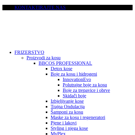
KONTAKTIRAJTE NAS
FRIZERSTVO
Proizvodi za kosu
BBCOS PROFESSIONAL
Detox kose
Boje za kosu i hidrogeni
InnovationEvo
Polutrajne boje za kosu
Boje za trepavice i obrve
Skidači boje
Izbjeljivanje kose
Trajna Ondulacija
Šamponi za kosu
Maske za kosu i regeneratori
Pjene i lakovi
Styling i njega kose
MyPlex