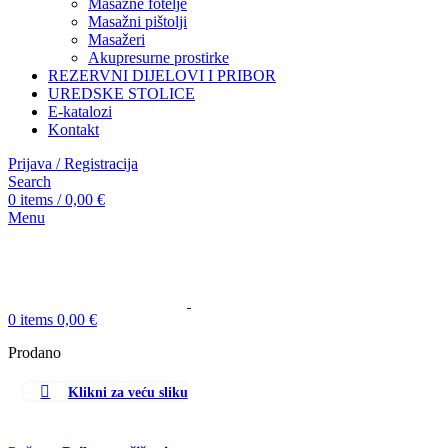
Masažne fotelje
Masažni pištolji
Masažeri
Akupresurne prostirke
REZERVNI DIJELOVI I PRIBOR
UREDSKE STOLICE
E-katalozi
Kontakt
Prijava / Registracija
Search
0
items
/
0,00
€
Menu
0
items
0,00
€
Prodano
Klikni za veću sliku