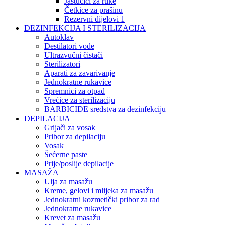
Jastučići za ruke
Četkice za prašinu
Rezervni dijelovi 1
DEZINFEKCIJA I STERILIZACIJA
Autoklav
Destilatori vode
Ultrazvučni čistači
Sterilizatori
Aparati za zavarivanje
Jednokratne rukavice
Spremnici za otpad
Vrećice za sterilizaciju
BARBICIDE sredstva za dezinfekciju
DEPILACIJA
Grijači za vosak
Pribor za depilaciju
Vosak
Šećerne paste
Prije/poslije depilacije
MASAŽA
Ulja za masažu
Kreme, gelovi i mlijeka za masažu
Jednokratni kozmetički pribor za rad
Jednokratne rukavice
Krevet za masažu