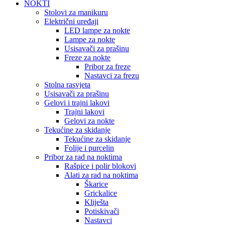
NOKTI
Stolovi za manikuru
Električni uređaji
LED lampe za nokte
Lampe za nokte
Usisavači za prašinu
Freze za nokte
Pribor za freze
Nastavci za frezu
Stolna rasvjeta
Usisavači za prašinu
Gelovi i trajni lakovi
Trajni lakovi
Gelovi za nokte
Tekućine za skidanje
Tekućine za skidanje
Folije i purcelin
Pribor za rad na noktima
Rašpice i polir blokovi
Alati za rad na noktima
Škarice
Grickalice
Kliješta
Potiskivači
Nastavci