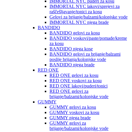
IMMORTAL NYC puderi za kosu
IMMORTAL NYC lakovi/sprejevi za
raščešljavanje/tonici za kosu
Gelovi za brijanje/balzami/kolonjske vode
IMMORTAL NYC njega brade
BANDIDO
BANDIDO gelovi za kosu
BANDIDO voskovi/paste/pomade/kreme
za kosu
BANDIDO njega kose
BANDIDO gelovi za brijanje/balzami
poslije brijanja/kolonjske vode
BANDIDO njega brade
RED ONE
RED ONE gelovi za kosu
RED ONE voskovi za kosu
RED ONE lakovi/puderi/tonici
RED ONE gelovi za
brijanje/balzami/kolonjske vode
GUMMY
GUMMY gelovi za kosu
GUMMY voskovi za kosu
GUMMY njega brade
GUMMY gelovi za
brijanje/balzami/kolonjske vode