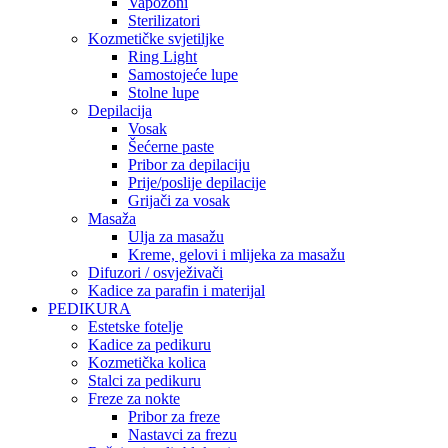
Vapozoni
Sterilizatori
Kozmetičke svjetiljke
Ring Light
Samostojeće lupe
Stolne lupe
Depilacija
Vosak
Šećerne paste
Pribor za depilaciju
Prije/poslije depilacije
Grijači za vosak
Masaža
Ulja za masažu
Kreme, gelovi i mlijeka za masažu
Difuzori / osvježivači
Kadice za parafin i materijal
PEDIKURA
Estetske fotelje
Kadice za pedikuru
Kozmetička kolica
Stalci za pedikuru
Freze za nokte
Pribor za freze
Nastavci za frezu