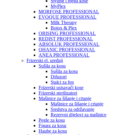
Styling i njega kose
MyPlex
MORFOSE PROFESSIONAL
EVOQUE PROFESSIONAL
Milk Therapy
Botox & Plex
ORISING PROFESSIONAL
REDIST PROFESSIONAL
ABSOLUK PROFESSIONAL
OHANIC PROFESSIONAL
ANEA PROFESSIONAL
Frizerski el. uređaji
Sušila za kosu
Sušila za kosu
Difuzori
Stalci za fen
Frizerski usisavači kose
Frizerski sterilizatori
Mašinice za šišanje i crtanje
Mašinice za šišanje i crtanje
Sredstva za održavanje
Rezervni dijelovi za mašinice
Pegle za kosu
Figara za kosu
Haube za kosu