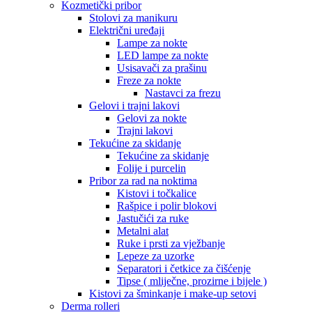
Kozmetički pribor
Stolovi za manikuru
Električni uređaji
Lampe za nokte
LED lampe za nokte
Usisavači za prašinu
Freze za nokte
Nastavci za frezu
Gelovi i trajni lakovi
Gelovi za nokte
Trajni lakovi
Tekućine za skidanje
Tekućine za skidanje
Folije i purcelin
Pribor za rad na noktima
Kistovi i točkalice
Rašpice i polir blokovi
Jastučići za ruke
Metalni alat
Ruke i prsti za vježbanje
Lepeze za uzorke
Separatori i četkice za čišćenje
Tipse ( mliječne, prozirne i bijele )
Kistovi za šminkanje i make-up setovi
Derma rolleri