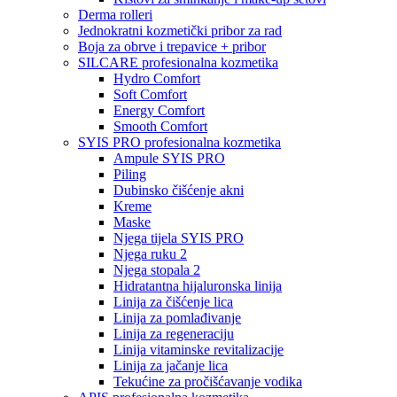
Derma rolleri
Jednokratni kozmetički pribor za rad
Boja za obrve i trepavice + pribor
SILCARE profesionalna kozmetika
Hydro Comfort
Soft Comfort
Energy Comfort
Smooth Comfort
SYIS PRO profesionalna kozmetika
Ampule SYIS PRO
Piling
Dubinsko čišćenje akni
Kreme
Maske
Njega tijela SYIS PRO
Njega ruku 2
Njega stopala 2
Hidratantna hijaluronska linija
Linija za čišćenje lica
Linija za pomlađivanje
Linija za regeneraciju
Linija vitaminske revitalizacije
Linija za jačanje lica
Tekućine za pročišćavanje vodika