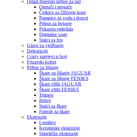
Ostali frizerski pribor za rad
Ogrtači i pregače
Četkice za čišćenje kose
Pumpice za vodu i dozeri
Pribor za bojanje
Pokazna ogledala
Digitalne vage
Stalci za fen
Glave za vježbanje
Dekoracije
Crazy sprejevi u boji
Frizerski koferi
Pribor za šišanje
Škare za šišanje JAGUAR
Škare za šišanje FENIKS
Škare efilir JAGUAR
Škare efilir FENIKS
Trimeri
Britve
Stalci za škare
Futrole za škare
Ekstenzije
Lemilice
Keratinske ekstenzije
Sintetičke ekstenzije