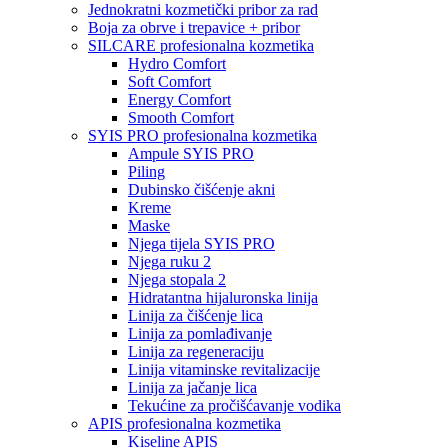
Jednokratni kozmetički pribor za rad
Boja za obrve i trepavice + pribor
SILCARE profesionalna kozmetika
Hydro Comfort
Soft Comfort
Energy Comfort
Smooth Comfort
SYIS PRO profesionalna kozmetika
Ampule SYIS PRO
Piling
Dubinsko čišćenje akni
Kreme
Maske
Njega tijela SYIS PRO
Njega ruku 2
Njega stopala 2
Hidratantna hijaluronska linija
Linija za čišćenje lica
Linija za pomlađivanje
Linija za regeneraciju
Linija vitaminske revitalizacije
Linija za jačanje lica
Tekućine za pročišćavanje vodika
APIS profesionalna kozmetika
Kiseline APIS