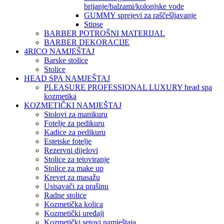
brijanje/balzami/kolonjske vode
GUMMY sprejevi za raščešljavanje
Stipse
BARBER POTROŠNI MATERIJAL
BARBER DEKORACIJE
4RICO NAMJEŠTAJ
Barske stolice
Stolice
HEAD SPA NAMJEŠTAJ
PLEASURE PROFESSIONAL LUXURY head spa
kozmetika
KOZMETIČKI NAMJEŠTAJ
Stolovi za manikuru
Fotelje za pedikuru
Kadice za pedikuru
Estetske fotelje
Rezervni dijelovi
Stolice za tetoviranje
Stolice za make up
Krevet za masažu
Usisavači za prašinu
Radne stolice
Kozmetička kolica
Kozmetički uređaji
Kozmetički setovi namještaja