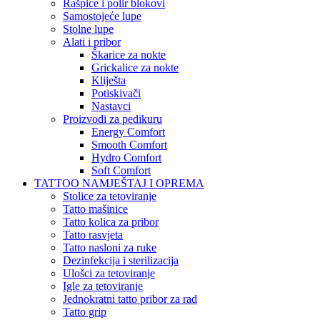
Rašpice i polir blokovi
Samostojeće lupe
Stolne lupe
Alati i pribor
Škarice za nokte
Grickalice za nokte
Kliješta
Potiskivači
Nastavci
Proizvodi za pedikuru
Energy Comfort
Smooth Comfort
Hydro Comfort
Soft Comfort
TATTOO NAMJEŠTAJ I OPREMA
Stolice za tetoviranje
Tatto mašinice
Tatto kolica za pribor
Tatto rasvjeta
Tatto nasloni za ruke
Dezinfekcija i sterilizacija
Ulošci za tetoviranje
Igle za tetoviranje
Jednokratni tatto pribor za rad
Tatto grip