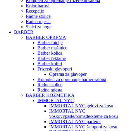
Kompleti za opremanje frizerskih salona
Kolor barovi
Recepcije
Radne stolice
Radna mjesta
Stalci za noge
BARBER
BARBER OPREMA
Barber fotelje
Barber mašinice
Barber kolica
Barber reklame
Barber koferi
Frizerski glavoperi
Oprema za glavoper
Kompleti za opremanje barber salona
Radne stolice
Radna mjesta
BARBER KOZMETIKA
IMMORTAL NYC
IMMORTAL NYC gelovi za kosu
IMMORTAL NYC
voskovi/paste/pomade/kreme za kosu
IMMORTAL NYC parfemi
IMMORTAL NYC šamponi za kosu