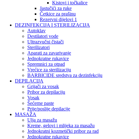
Kistovi i točkalice
Jastučići za ruke
Četkice za prašinu
Rezervni dijelovi 1
DEZINFEKCIJA I STERILIZACIJA
Autoklav
Destilatori vode
Ultrazvučni čistači
Sterilizatori
Aparati za zavarivanje
Jednokratne rukavice
Spremnici za otpad
Vrećice za sterilizaciju
BARBICIDE sredstva za dezinfekciju
DEPILACIJA
Grijači za vosak
Pribor za depilaciju
Vosak
Šećerne paste
Prije/poslije depilacije
MASAŽA
Ulja za masažu
Kreme, gelovi i mlijeka za masažu
Jednokratni kozmetički pribor za rad
Jednokratne rukavice