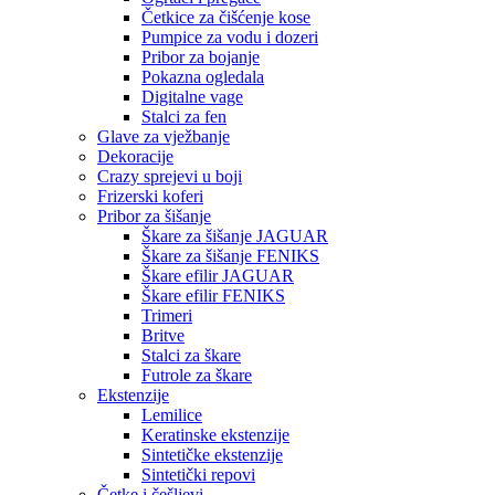
Četkice za čišćenje kose
Pumpice za vodu i dozeri
Pribor za bojanje
Pokazna ogledala
Digitalne vage
Stalci za fen
Glave za vježbanje
Dekoracije
Crazy sprejevi u boji
Frizerski koferi
Pribor za šišanje
Škare za šišanje JAGUAR
Škare za šišanje FENIKS
Škare efilir JAGUAR
Škare efilir FENIKS
Trimeri
Britve
Stalci za škare
Futrole za škare
Ekstenzije
Lemilice
Keratinske ekstenzije
Sintetičke ekstenzije
Sintetički repovi
Četke i češljevi