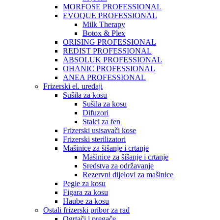
MORFOSE PROFESSIONAL
EVOQUE PROFESSIONAL
Milk Therapy
Botox & Plex
ORISING PROFESSIONAL
REDIST PROFESSIONAL
ABSOLUK PROFESSIONAL
OHANIC PROFESSIONAL
ANEA PROFESSIONAL
Frizerski el. uređaji
Sušila za kosu
Sušila za kosu
Difuzori
Stalci za fen
Frizerski usisavači kose
Frizerski sterilizatori
Mašinice za šišanje i crtanje
Mašinice za šišanje i crtanje
Sredstva za održavanje
Rezervni dijelovi za mašinice
Pegle za kosu
Figara za kosu
Haube za kosu
Ostali frizerski pribor za rad
Ogrtači i pregače