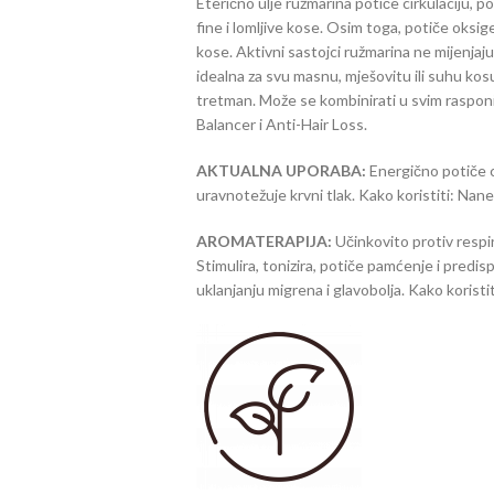
Eterično ulje ružmarina potiče cirkulaciju, po
fine i lomljive kose. Osim toga, potiče oksig
kose. Aktivni sastojci ružmarina ne mijenjaju
idealna za svu masnu, mješovitu ili suhu kosu
tretman. Može se kombinirati u svim raspon
Balancer i Anti-Hair Loss.
AKTUALNA UPORABA:
Energično potiče cir
uravnotežuje krvni tlak. Kako koristiti: Nane
AROMATERAPIJA:
Učinkovito protiv respir
Stimulira, tonizira, potiče pamćenje i pred
uklanjanju migrena i glavobolja. Kako koristit