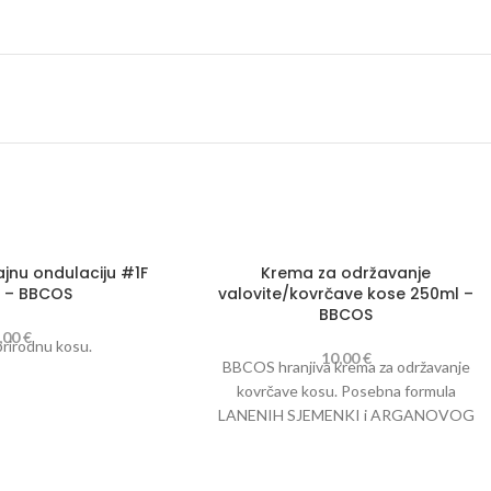
ajnu ondulaciju #1F
Krema za održavanje
 – BBCOS
valovite/kovrčave kose 250ml –
BBCOS
,00
€
prirodnu kosu.
10,00
€
BBCOS hranjiva krema za održavanje
kovrčave kosu. Posebna formula
LANENIH SJEMENKI i ARGANOVOG
ULJA duboko njeguje i zbija ljuske
kutikule, jačajući kosu. Definira kovrče i
ostavlja kosu mekom i svježom.