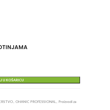
VOTINJAMA
J U KOŠARICU
ZERSTVO
,
OHANIC PROFESSIONAL
,
Proizvodi za