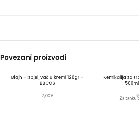
Povezani proizvodi
Blajh – izbjeljivač u kremi 120gr –
Kemikalija za tr
BBCOS
500ml
7,00
€
9
Za tanku 