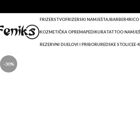
FRIZERSTVO
FRIZERSKI NAMJEŠTAJ
BARBER
4RICO
KOZMETIČKA OPREMA
PEDIKURA
TATTOO NAMJEŠ
REZERVNI DIJELOVI I PRIBOR
UREDSKE STOLICE
E-
Klikni za veću sliku
-30%