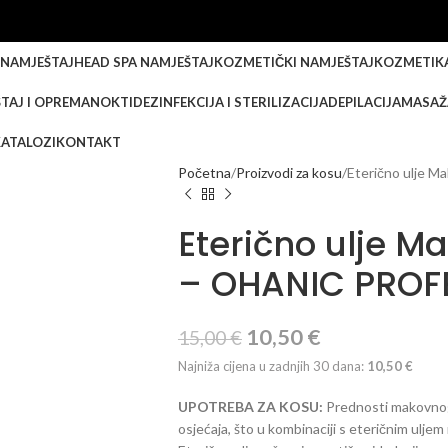
 NAMJEŠTAJ
HEAD SPA NAMJEŠTAJ
KOZMETIČKI NAMJEŠTAJ
KOZMETIK
TAJ I OPREMA
NOKTI
DEZINFEKCIJA I STERILIZACIJA
DEPILACIJA
MASAŽ
KATALOZI
KONTAKT
Početna
Proizvodi za kosu
Eterično ulje 
Eterično ulje M
– OHANIC PROF
10,50
€
15,00
€
Najniža cijena u zadnjih 30 dana:
10,50
€
UPOTREBA ZA KOSU:
Prednosti makovnog 
osjećaja, što u kombinaciji s eteričnim uljem