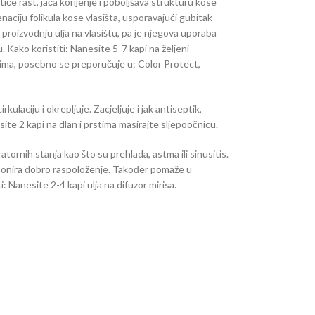
tiče rast, jača korijenje i poboljšava strukturu kose
enaciju folikula kose vlasišta, usporavajući gubitak
 proizvodnju ulja na vlasištu, pa je njegova uporaba
. Kako koristiti: Nanesite 5-7 kapi na željeni
ima, posebno se preporučuje u: Color Protect,
kulaciju i okrepljuje. Zacjeljuje i jak antiseptik,
site 2 kapi na dlan i prstima masirajte sljepoočnicu.
atornih stanja kao što su prehlada, astma ili sinusitis.
isponira dobro raspoloženje. Također pomaže u
i: Nanesite 2-4 kapi ulja na difuzor mirisa.