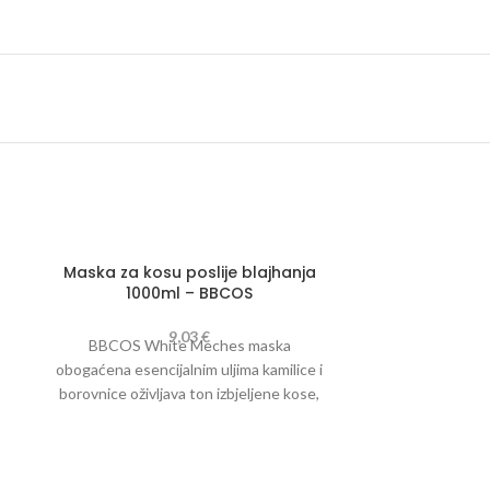
Maska za kosu poslije blajhanja
1000ml – BBCOS
9,03
€
BBCOS White Meches maska
obogaćena esencijalnim uljima kamilice i
borovnice oživljava ton izbjeljene kose,
donoseći dubinsku hidrataciju i svjetlinu,
bez otežavanja kose.