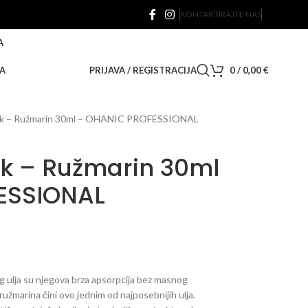
KONTAKTIRAJTE NAS
A
A
PRIJAVA / REGISTRACIJA
0
/
0,00
€
Mak – Ružmarin 30ml – OHANIC PROFESSIONAL
ak – Ružmarin 30ml
ESSIONAL
ulja su njegova brza apsorpcija bez masnog
 ružmarina čini ovo jednim od najposebnijih ulja.