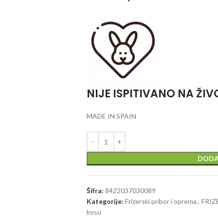
NIJE ISPITIVANO NA ŽI
MADE IN SPAIN
DODA
Šifra:
8422037030089
Kategorije:
Frizerski pribor i oprema
,
FRI
kosu