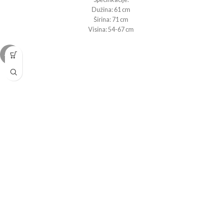
Dužina: 61 cm
Širina: 71 cm
Visina: 54-67 cm
Nosivost: 200 kg
Podesiva visina te naslon za leđa i jastučić za glavu
-10%
Materijal postolja: Kromirano željezo
Boja postolja: Krom
Presvlaka: EKO koža
Boja presvlake: Crna