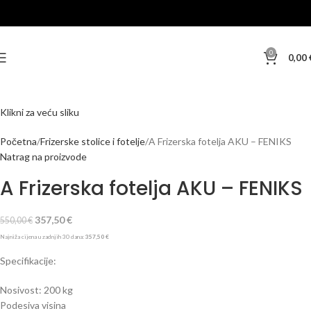
-35%
0
0,00
Klikni za veću sliku
Početna
Frizerske stolice i fotelje
A Frizerska fotelja AKU – FENIKS
Natrag na proizvode
A Frizerska fotelja AKU – FENIKS
357,50
€
550,00
€
Najniža cijena u zadnjih 30 dana:
357,50
€
Specifikacije:
Nosivost: 200 kg
Podesiva visina