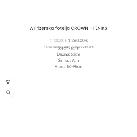
A Frizerska fotelja CROWN – FENIKS
1,260,00
€
1,400,00
€
Najniža cijena u zadnjih 30 dana:
1,260,00
€
Specifikacije:
Dužina: 63cm
Širina: 59cm
Visina: 86-98cm