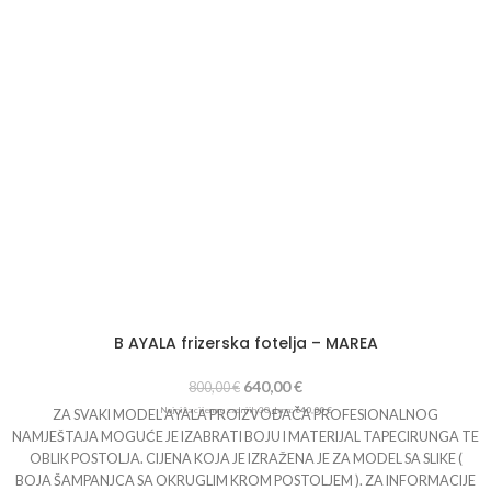
s osloncem za noge u krom boji.
NAPOMENA: Krom zlatne boje je osjetljiviji,
treba ga čistiti brisanjem mekom vlažnom krpom bez upotrebe kemikalija.
B AYALA frizerska fotelja – MAREA
640,00
€
800,00
€
Najniža cijena u zadnjih 30 dana:
640,00
€
ZA SVAKI MODEL AYALA PROIZVOĐAČA PROFESIONALNOG
NAMJEŠTAJA MOGUĆE JE IZABRATI BOJU I MATERIJAL TAPECIRUNGA TE
OBLIK POSTOLJA. CIJENA KOJA JE IZRAŽENA JE ZA MODEL SA SLIKE (
BOJA ŠAMPANJCA SA OKRUGLIM KROM POSTOLJEM ). ZA INFORMACIJE