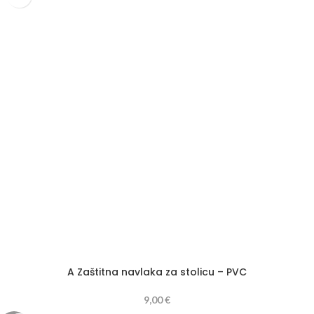
Širina: 59 cm
Visina: 45-56 cm
A Zaštitna navlaka za stolicu – PVC
9,00
€