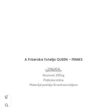
A Frizerska fotelja QUEEN – FENIKS
700,00
€
Specifikacije:
Nosivost: 200 kg
Podesiva visina
Materijal postolja: Kromirano željezo
Boja postolja: Krom
Presvlaka: EKO koža
Boja presvlake: Crna
Dužina: 64 cm