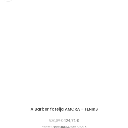
A Barber fotelja AMORA – FENIKS
424,71
€
530,89
€
Najniža cijena u zadnjih 30 dana:
424,71
€
Specifikacije: