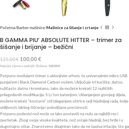
Početna
Barber mašinice
Mašinice za šišanje i crtanje
B GAMMA PIU’ ABSOLUTE HITTER – trimer za
šišanje i brijanje – bežični
100,00
€
125,00
€
Najniža cijena u zadnjih 30 dana:
100,00
€
Potpuno modularni trimer s uklonjivim vrhom, te univerzalnim mikro USB
punjačem i Black Diamond Carbon nožem. Uključuje tri kućišta: zlatno,
ružičasto zlatno i kromirano, tako da možete kreirati 12 različitih
prilagođenih modifikacija. S Li-Ion baterijom. Uklanjanjem gornjeg dijela,
možete kreirati “kosturni” stil izlaganjem oštrice radi hladnijeg rada, bolje
vidljivosti, lakšeg čišćenja i poboljšane preciznosti.
Potpuno podesivi nož može se lako postaviti na nulu za najbliži rez i
završetak. Zbog svoje visoke kvalitete, nož ostaje hladniji, bez hrđe i u
dugotrajno oštar. Znanstveno dizajniran tako da ne izaziva iritacije, što ga