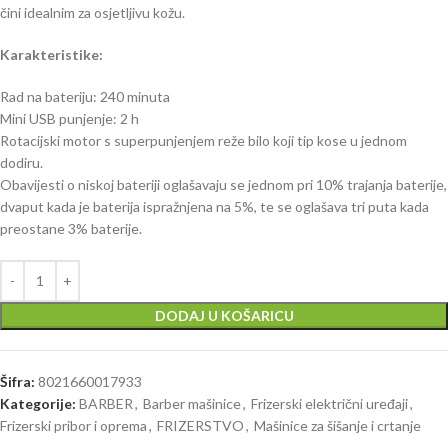
čini idealnim za osjetljivu kožu.
Karakteristike:
Rad na bateriju: 240 minuta
Mini USB punjenje: 2 h
Rotacijski motor s superpunjenjem reže bilo koji tip kose u jednom
dodiru.
Obavijesti o niskoj bateriji oglašavaju se jednom pri 10% trajanja baterije,
dvaput kada je baterija ispražnjena na 5%, te se oglašava tri puta kada
preostane 3% baterije.
DODAJ U KOŠARICU
Šifra:
8021660017933
Kategorije:
BARBER
,
Barber mašinice
,
Frizerski električni uređaji
,
Frizerski pribor i oprema
,
FRIZERSTVO
,
Mašinice za šišanje i crtanje