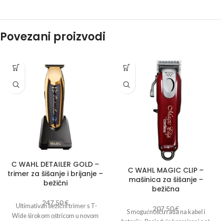
Povezani proizvodi
C WAHL DETAILER GOLD –
C WAHL MAGIC CLIP –
trimer za šišanje i brijanje –
mašinica za šišanje –
bežični
bežična
247,50
€
Ultimativan bežični trimer s T-
207,50
€
S mogućnošću rada na kabel i
Wide širokom oštricom u novom