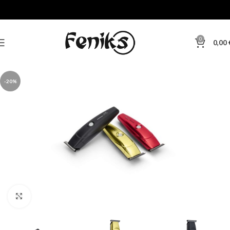
0
0,00
-20%
Klikni za veću sliku