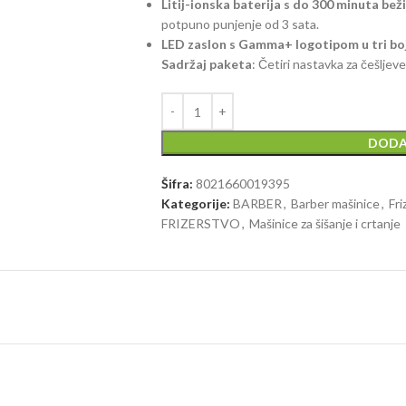
Litij-ionska baterija s do 300 minuta bež
potpuno punjenje od 3 sata.
LED zaslon s Gamma+ logotipom u tri bo
Sadržaj paketa
: Četiri nastavka za češljeve 
DODA
Šifra:
8021660019395
Kategorije:
BARBER
,
Barber mašinice
,
Fri
FRIZERSTVO
,
Mašinice za šišanje i crtanje