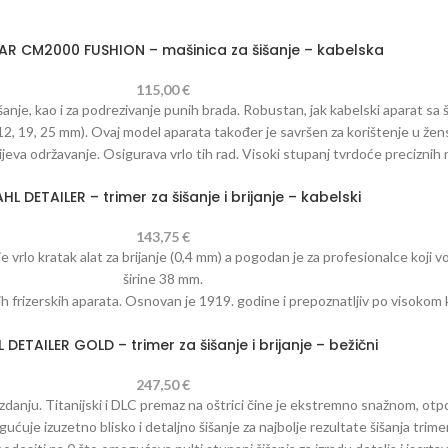
R CM2000 FUSHION – mašinica za šišanje – kabelska
115,00
€
nje, kao i za podrezivanje punih brada. Robustan, jak kabelski aparat sa š
 12, 19, 25 mm). Ovaj model aparata također je savršen za korištenje u žen
va održavanje. Osigurava vrlo tih rad. Visoki stupanj tvrdoće preciznih r
na: 460 g. Redovito održavanje osigurava dugovječnost Vašeg aparata za šiš
L DETAILER – trimer za šišanje i brijanje – kabelski
pakiranje kako biste održali učinak šišanja vašeg stroja za šišanje.
143,75
€
je vrlo kratak alat za brijanje (0,4 mm) a pogodan je za profesionalce koji 
širine 38 mm.
ih frizerskih aparata. Osnovan je 1919. godine i prepoznatljiv po visokom 
ašine su popularne među profesionalcima širom svijeta.
DETAILER GOLD – trimer za šišanje i brijanje – bežični
247,50
€
anju. Titanijski i DLC premaz na oštrici čine je ekstremno snažnom, otp
gućuje izuzetno blisko i detaljno šišanje za najbolje rezultate šišanja trim