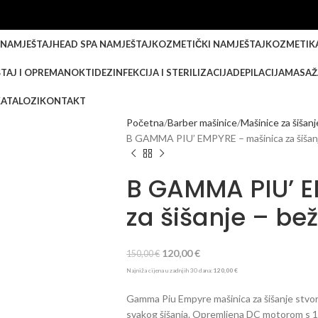
 NAMJEŠTAJ
HEAD SPA NAMJEŠTAJ
KOZMETIČKI NAMJEŠTAJ
KOZMETIK
TAJ I OPREMA
NOKTI
DEZINFEKCIJA I STERILIZACIJA
DEPILACIJA
MASAŽ
KATALOZI
KONTAKT
Početna
Barber mašinice
Mašinice za šišanj
B GAMMA PIU’ EMPYRE – mašinica za šišanj
B GAMMA PIU’ E
za šišanje – be
120,00
€
150,00
€
Najniža cijena u zadnjih 30 dana:
120,00
€
Gamma Piu Empyre mašinica za šišanje stvoren
svakog šišanja. Opremljena DC motorom s 120,