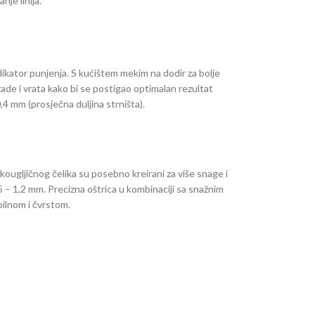
nje linija.
kvalitetu i dugovječnosti svojih proizvoda, a njegove
dikator punjenja. S kućištem mekim na dodir za bolje
rade i vrata kako bi se postigao optimalan rezultat
 0,4 mm (prosječna duljina strništa).
okougljičnog čelika su posebno kreirani za više snage i
5 – 1,2 mm. Precizna oštrica u kombinaciji sa snažnim
bilnom i čvrstom.
kvalitetu i dugovječnosti svojih proizvoda, a njegove