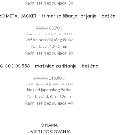
Radni sati bez punjača: 5h
10W
O METAL JACKET – trimer za šišanje i brijanje – bežični
100-240V
50/60Hz
65,70
€
73,00
€
Najniža cijena u zadnjih 30 dana:
65,70
€
Nož od nehrđajućeg čelika
Nastavci: 1,2 i 3mm
Radni sati bez punjača: 2h
10W
G CODOS 968 – mašinica za šišanje – bežična
100-240V
50/60Hz
116,80
€
146,00
€
Najniža cijena u zadnjih 30 dana:
116,80
€
Nož od japanskog čelika
Nastavci: 3, 6, 9 i 12mm
Radni sati bez punjača: 4h
7W
3 brzine rada
1000mA
O NAMA
UVJETI POSLOVANJA