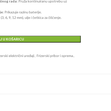
ičnog rada:
Pruža kontinuiranu upotrebu uz
je:
Prikazuje razinu baterije.
(3, 6, 9, 12 mm), ulje i četkica za čišćenje.
J U KOŠARICU
zerski električni uređaji
,
Frizerski pribor i oprema
,