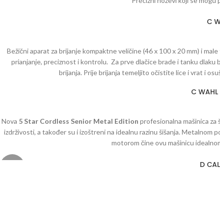
Precizni noževi koji se mogu po
Wahl je poznat američki brand specijaliziran za proizvodnju profesionaln
C W
m
Bežični aparat za brijanje kompaktne veličine (46 x 100 x 20 mm) i male
prianjanje, preciznost i kontrolu. Za prve dlačice brade i tanku dlaku
brijanja. Prije brijanja temeljito očistite lice i vrat i
C WAHL 
Nova
5 Star Cordless Senior Metal Edition
profesionalna mašinica za ši
izdrživosti, a također su i izoštreni na idealnu razinu šišanja. Metalnom
motorom čine ovu mašinicu idealnom 
Wahl je poznat američki brand specijaliziran za proizvodnju profesionaln
D CAL
m
-10%
HOT