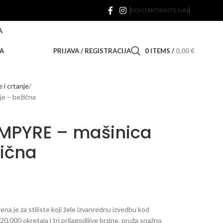
KONTAKTIRAJTE NAS
A
A
PRIJAVA / REGISTRACIJA
0
ITEMS
/
0,00
€
e i crtanje
e – bežična
MPYRE – mašinica
žična
a je za stiliste koji žele izvanrednu izvedbu kod
000 okretaja i tri prilagodljive brzine, pruža snažno