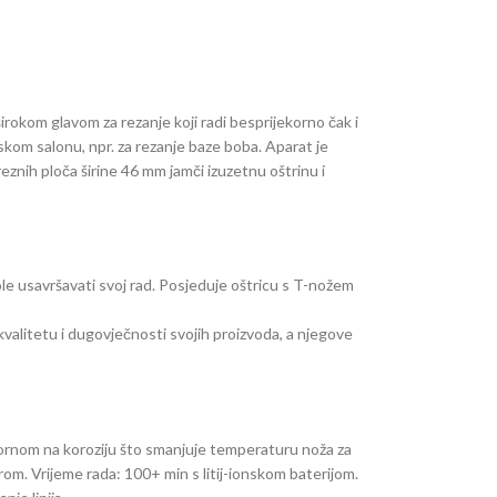
irokom glavom za rezanje koji radi besprijekorno čak i
skom salonu, npr. za rezanje baze boba. Aparat je
eznih ploča širine 46 mm jamči izuzetnu oštrinu i
anje. Koristite set za njegu s uljem i četkom koji je
vole usavršavati svoj rad. Posjeduje oštricu s T-nožem
kvalitetu i dugovječnosti svojih proizvoda, a njegove
ornom na koroziju što smanjuje temperaturu noža za
erom. Vrijeme rada: 100+ min s litij-ionskom baterijom.