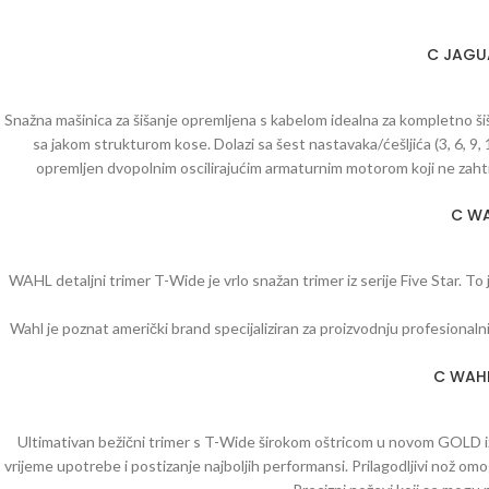
C JAGUA
Snažna mašinica za šišanje opremljena s kabelom idealna za kompletno šiša
sa jakom strukturom kose. Dolazi sa šest nastavaka/ćešljića (3, 6, 9,
opremljen dvopolnim oscilirajućim armaturnim motorom koji ne zahtije
dugotrajnu, iznimno dobru kvalitetu rezanja. Duljina kabela: 2,80 m. Teži
C WAH
uključen u 
WAHL detaljni trimer T-Wide je vrlo snažan trimer iz serije Five Star. To 
Wahl je poznat američki brand specijaliziran za proizvodnju profesionaln
m
C WAHL 
Ultimativan bežični trimer s T-Wide širokom oštricom u novom GOLD izd
vrijeme upotrebe i postizanje najboljih performansi. Prilagodljivi nož omo