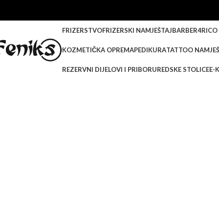
-20%
FRIZERSTVO
FRIZERSKI NAMJEŠTAJ
BARBER
4RICO
KOZMETIČKA OPREMA
PEDIKURA
TATTOO NAMJEŠ
REZERVNI DIJELOVI I PRIBOR
UREDSKE STOLICE
E-