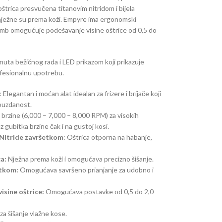
a oštrica presvučena titanovim nitridom i bijela
nježne su prema koži. Empyre ima ergonomski
 gumb omogućuje podešavanje visine oštrice od 0,5 do
inuta bežičnog rada i LED prikazom koji prikazuje
rofesionalnu upotrebu.
: Elegantan i moćan alat idealan za frizere i brijače koji
ouzdanost.
 brzine (6,000 – 7,000 – 8,000 RPM) za visokih
gubitka brzine čak i na gustoj kosi.
 Nitride završetkom
: Oštrica otporna na habanje,
a:
Nježna prema koži i omogućava precizno šišanje.
etkom:
Omogućava savršeno prianjanje za udobno i
isine oštrice:
Omogućava postavke od 0,5 do 2,0
 za šišanje vlažne kose.