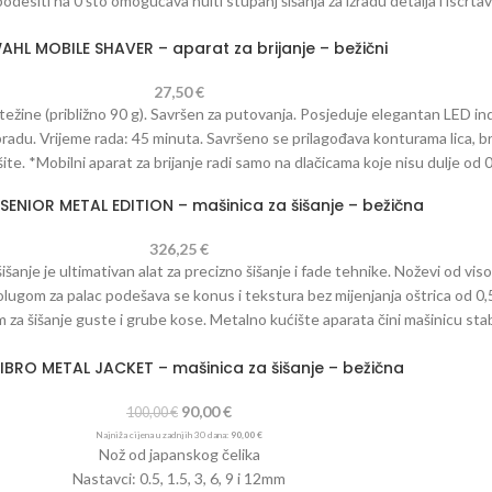
desiti na 0 što omogućava nulti stupanj šišanja za izradu detalja i iscrtava
ih frizerskih aparata. Osnovan je 1919. godine i prepoznatljiv po visokom 
AHL MOBILE SHAVER – aparat za brijanje – bežični
ašine su popularne među profesionalcima širom svijeta.
27,50
€
 težine (približno 90 g). Savršen za putovanja. Posjeduje elegantan LED in
 bradu. Vrijeme rada: 45 minuta. Savršeno se prilagođava konturama lica, b
 osušite. *Mobilni aparat za brijanje radi samo na dlačicama koje nisu dulje od
SENIOR METAL EDITION – mašinica za šišanje – bežična
326,25
€
šanje je ultimativan alat za precizno šišanje i fade tehnike. Noževi od vis
 polugom za palac podešava se konus i tekstura bez mijenjanja oštrica od 0,
za šišanje guste i grube kose. Metalno kućište aparata čini mašinicu sta
ih frizerskih aparata. Osnovan je 1919. godine i prepoznatljiv po visokom 
IBRO METAL JACKET – mašinica za šišanje – bežična
ašine su popularne među profesionalcima širom svijeta.
90,00
€
100,00
€
Najniža cijena u zadnjih 30 dana:
90,00
€
Nož od japanskog čelika
Nastavci: 0.5, 1.5, 3, 6, 9 i 12mm