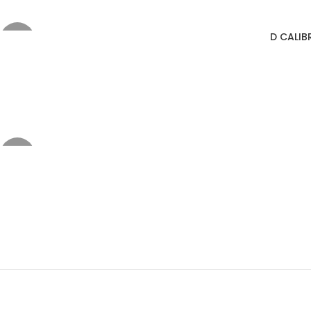
D CALIBR
-10%
-20%