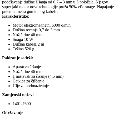
podešavanje dužine šišanja od 0.7 – 3 mm u 5 položaja. Njegov
super jaki motor nove tehnologije pruža 50% više snage. Napajanje
putem 2 metra gumiranog kabela.
Karakteristike:
Motor elektromagnetni 6000 o/min
Dužina rezanja 0,7 do 3 mm
Nož širine 46 mm
Snaga 10 W
Dužina kabela 2 m
Težina 520 g
Pakiranje sadrži:
Aparat za šišanje
Nož širine 46 mm
1 nastavak za šišanje (4,5 mm)
Četkica za čišćenje
Ulje za podmazivanje
Zamjenski noževi
1401-7600
Održavanje