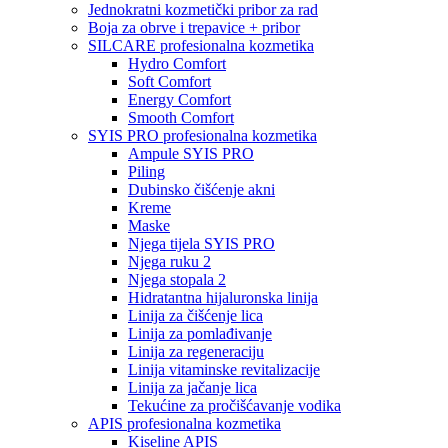
Jednokratni kozmetički pribor za rad
Boja za obrve i trepavice + pribor
SILCARE profesionalna kozmetika
Hydro Comfort
Soft Comfort
Energy Comfort
Smooth Comfort
SYIS PRO profesionalna kozmetika
Ampule SYIS PRO
Piling
Dubinsko čišćenje akni
Kreme
Maske
Njega tijela SYIS PRO
Njega ruku 2
Njega stopala 2
Hidratantna hijaluronska linija
Linija za čišćenje lica
Linija za pomlađivanje
Linija za regeneraciju
Linija vitaminske revitalizacije
Linija za jačanje lica
Tekućine za pročišćavanje vodika
APIS profesionalna kozmetika
Kiseline APIS