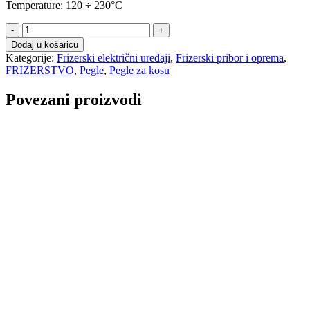
Temperature: 120 ÷ 230°C
Gamma
Piu'
Dodaj u košaricu
parna
Kategorije:
Frizerski električni uređaji
,
Frizerski pribor i oprema
,
i
FRIZERSTVO
,
Pegle
,
Pegle za kosu
infracrvena
pegla
Povezani proizvodi
za
kosu
količina