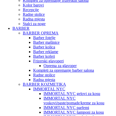
Kompleti za opremanje frizerskih salona
Kolor barovi
Recepcije
Radne stolice
Radna mjesta
Stalci za noge
BARBER
BARBER OPREMA
Barber fotelje
Barber mašinice
Barber kolica
Barber reklame
Barber koferi
Frizerski glavoperi
Oprema za glavoper
Kompleti za opremanje barber salona
Radne stolice
Radna mjesta
BARBER KOZMETIKA
IMMORTAL NYC
IMMORTAL NYC gelovi za kosu
IMMORTAL NYC
voskovi/paste/pomade/kreme za kosu
IMMORTAL NYC parfemi
IMMORTAL NYC šamponi za kosu