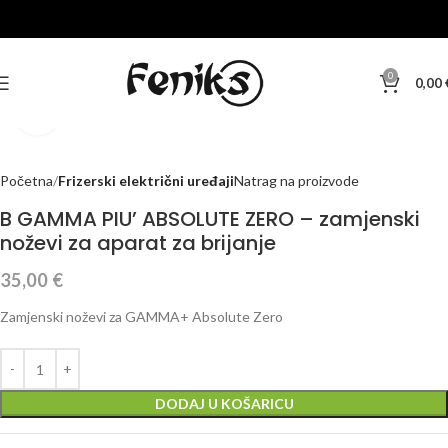
0
0,00
Klikni za veću sliku
Početna
Frizerski električni uređaji
Natrag na proizvode
B GAMMA PIU’ ABSOLUTE ZERO – zamjenski
noževi za aparat za brijanje
35,00
€
Zamjenski noževi za GAMMA+ Absolute Zero
DODAJ U KOŠARICU