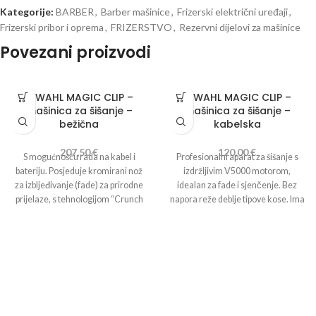
Kategorije:
BARBER
,
Barber mašinice
,
Frizerski električni uređaji
,
Frizerski pribor i oprema
,
FRIZERSTVO
,
Rezervni dijelovi za mašinice
Povezani proizvodi
C WAHL MAGIC CLIP –
C WAHL MAGIC CLIP –
mašinica za šišanje –
mašinica za šišanje –
bežična
kabelska
207,50
€
120,00
€
S mogućnošću rada na kabel i
Profesionalni aparat za šišanje s
bateriju. Posjeduje kromirani nož
izdržljivim V5000 motorom,
za izbljeđivanje (fade) za prirodne
idealan za fade i sjenčenje. Bez
prijelaze, s tehnologijom “Crunch
napora reže deblje tipove kose. Ima
Blade” što znači dan posebno
moderan vanjski dio s kromiranim
raspoređeni zupci brže vode kosu
‘X’ dizajnom.
do noža, daju frizeru akustičnu
Karakteristike:
povratnu informaciju i stvaraju
Motor: 6000 o/min
glatke prijelaze. Lagan, bežični
Dužina rezanja: od 0,5 do 1,2 mm
dizajn osigurava udobno rukovanje.
Širina noža: 40 mm
S vrlo učinkovitom i izdržljivom litij-
Gumirani kabel duljine 3 m
ionskom baterijom bez
Težina: 620 g.