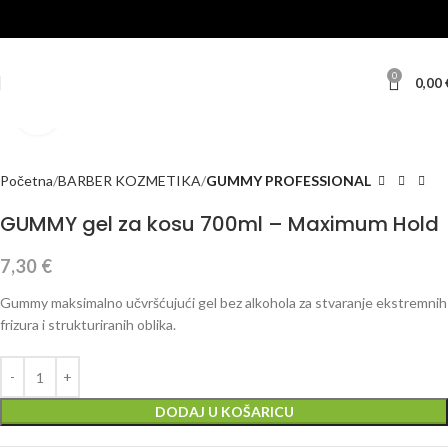
0
0,00
Klikni za veću sliku
Početna
BARBER KOZMETIKA
GUMMY PROFESSIONAL
GUMMY gel za kosu 700ml – Maximum Hold
7,30
€
Gummy maksimalno učvršćujući gel bez alkohola za stvaranje ekstremnih
frizura i strukturiranih oblika.
DODAJ U KOŠARICU