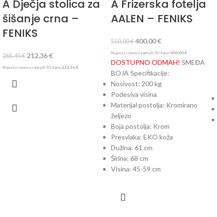
A Dječja stolica za
A Frizerska fotelja
šišanje crna –
AALEN – FENIKS
FENIKS
400,00
€
550,00
€
Najniža cijena u zadnjih 30 dana:
400,00
€
212,36
€
265,45
€
DOSTUPNO ODMAH!
SMEĐA
Najniža cijena u zadnjih 30 dana:
212,36
€
BOJA Specifikacije:
Nosivost: 200 kg
Podesiva visina
Materijal postolja: Kromirano
željezo
Boja postolja: Krom
Presvlaka: EKO koža
Dužina: 61 cm
Širina: 68 cm
Visina: 45-59 cm