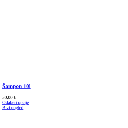
Šampon 10l
30,00
€
Ovaj
Odaberi opcije
proizvod
Brzi pogled
ima
više
varijanti.
Opcije