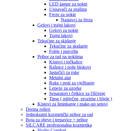
LED lampe za nokte
Usisavači za prašinu
Freze za nokte
Nastavci za frezu
Gelovi i trajni lakovi
Gelovi za nokte
Trajni lakovi
Tekućine za skidanje
Tekućine za skidanje
Folije i purcelin
Pribor za rad na noktima
Kistovi i točkalice
Rašpice i polir blokovi
Jastučići za ruke
Metalni alat
Ruke i prsti za vježbanje
Lepeze za uzorke
Separatori i četkice za čišćenje
Tipse ( mliječne, prozirne i bijele )
Kistovi za šminkanje i make-up setovi
Derma rolleri
Jednokratni kozmetički pribor za rad
Boja za obrve i trepavice + pribor
SILCARE profesionalna kozmetika
Hydro Comfort