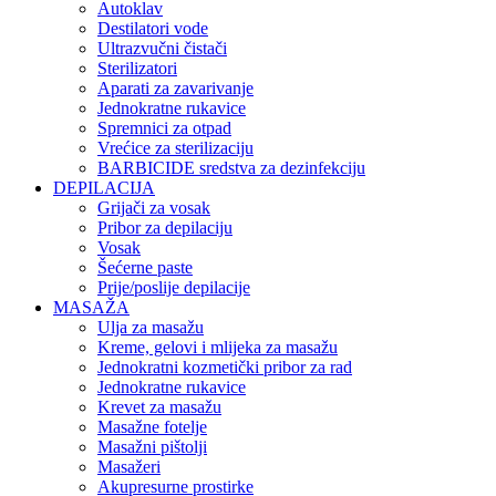
Autoklav
Destilatori vode
Ultrazvučni čistači
Sterilizatori
Aparati za zavarivanje
Jednokratne rukavice
Spremnici za otpad
Vrećice za sterilizaciju
BARBICIDE sredstva za dezinfekciju
DEPILACIJA
Grijači za vosak
Pribor za depilaciju
Vosak
Šećerne paste
Prije/poslije depilacije
MASAŽA
Ulja za masažu
Kreme, gelovi i mlijeka za masažu
Jednokratni kozmetički pribor za rad
Jednokratne rukavice
Krevet za masažu
Masažne fotelje
Masažni pištolji
Masažeri
Akupresurne prostirke