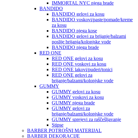
IMMORTAL NYC njega brade
BANDIDO
BANDIDO gelovi za kosu
BANDIDO voskovi/paste/pomade/kreme
za kosu
BANDIDO njega kose
BANDIDO gelovi za brijanje/balzami
poslije brijanja/kolonjske vode
BANDIDO njega brade
RED ONE
RED ONE gelovi za kosu
RED ONE voskovi za kosu
RED ONE lakovi/puderi/tonici
RED ONE gelovi za
brijanje/balzami/kolonjske vode
GUMMY
GUMMY gelovi za kosu
GUMMY voskovi za kosu
GUMMY njega brade
GUMMY gelovi za
brijanje/balzami/kolonjske vode
GUMMY sprejevi za raščešljavanje
Stipse
BARBER POTROŠNI MATERIJAL
BARBER DEKORACIJE