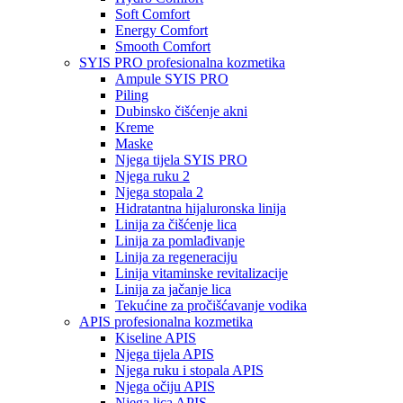
Soft Comfort
Energy Comfort
Smooth Comfort
SYIS PRO profesionalna kozmetika
Ampule SYIS PRO
Piling
Dubinsko čišćenje akni
Kreme
Maske
Njega tijela SYIS PRO
Njega ruku 2
Njega stopala 2
Hidratantna hijaluronska linija
Linija za čišćenje lica
Linija za pomlađivanje
Linija za regeneraciju
Linija vitaminske revitalizacije
Linija za jačanje lica
Tekućine za pročišćavanje vodika
APIS profesionalna kozmetika
Kiseline APIS
Njega tijela APIS
Njega ruku i stopala APIS
Njega očiju APIS
Njega lica APIS