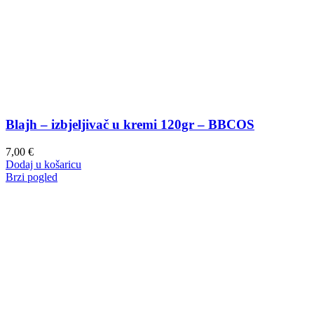
Blajh – izbjeljivač u kremi 120gr – BBCOS
7,00
€
Dodaj u košaricu
Brzi pogled