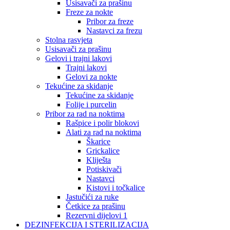
Usisavači za prašinu
Freze za nokte
Pribor za freze
Nastavci za frezu
Stolna rasvjeta
Usisavači za prašinu
Gelovi i trajni lakovi
Trajni lakovi
Gelovi za nokte
Tekućine za skidanje
Tekućine za skidanje
Folije i purcelin
Pribor za rad na noktima
Rašpice i polir blokovi
Alati za rad na noktima
Škarice
Grickalice
Kliješta
Potiskivači
Nastavci
Kistovi i točkalice
Jastučići za ruke
Četkice za prašinu
Rezervni dijelovi 1
DEZINFEKCIJA I STERILIZACIJA