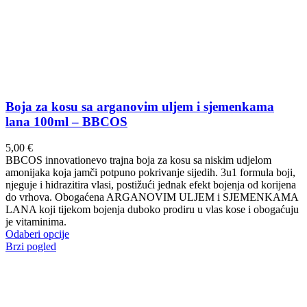
Boja za kosu sa arganovim uljem i sjemenkama
lana 100ml – BBCOS
5,00
€
BBCOS innovationevo trajna boja za kosu sa niskim udjelom
amonijaka koja jamči potpuno pokrivanje sijedih. 3u1 formula boji,
njeguje i hidrazitira vlasi, postižući jednak efekt bojenja od korijena
do vrhova. Obogaćena ARGANOVIM ULJEM i SJEMENKAMA
LANA koji tijekom bojenja duboko prodiru u vlas kose i obogaćuju
je vitaminima.
Ovaj
Odaberi opcije
proizvod
Brzi pogled
ima
više
varijanti.
Opcije