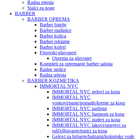
Radna mjesta
Stalci za noge
BARBER
BARBER OPREMA
Barber fotelje
Barber mašinice
Barber kolica
Barber reklame
Barber koferi
Frizerski glavoperi
Oprema za glavoper
Kompleti za opremanje barber salona
Radne stolice
Radna mjesta
BARBER KOZMETIKA
IMMORTAL NYC
IMMORTAL NYC gelovi za kosu
IMMORTAL NYC
voskovi/paste/pomade/kreme za kosu
IMMORTAL NYC parfemi
IMMORTAL NYC šamponi za kosu
IMMORTAL NYC puderi za kosu
IMMORTAL NYC lakovi/sprejevi za
raščešljavanje/tonici za kosu
Gelovi za brijanje/balzami/kolonjske vode