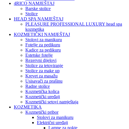
4RICO NAMJEŠTAJ
Barske stolice
Stolice
HEAD SPA NAMJEŠTAJ
PLEASURE PROFESSIONAL LUXURY head spa
kozmetika
KOZMETIČKI NAMJEŠTAJ
Stolovi za manikuru
Fotelje za pedikuru
Kadice za pedikuru
Estetske fotelje
Rezervni dijelovi
Stolice za tetoviranje
Stolice za make up
Krevet za masažu
Usisavači za prašinu
Radne stolice
Kozmetička kolica
Kozmetički uređaji
Kozmetički setovi namještaja
KOZMETIKA
Kozmetički pribor
Stolovi za manikuru
Električni uređaji
Lampe za nokte