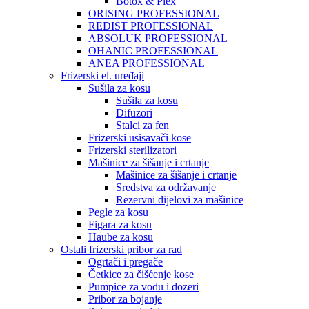
Botox & Plex
ORISING PROFESSIONAL
REDIST PROFESSIONAL
ABSOLUK PROFESSIONAL
OHANIC PROFESSIONAL
ANEA PROFESSIONAL
Frizerski el. uređaji
Sušila za kosu
Sušila za kosu
Difuzori
Stalci za fen
Frizerski usisavači kose
Frizerski sterilizatori
Mašinice za šišanje i crtanje
Mašinice za šišanje i crtanje
Sredstva za održavanje
Rezervni dijelovi za mašinice
Pegle za kosu
Figara za kosu
Haube za kosu
Ostali frizerski pribor za rad
Ogrtači i pregače
Četkice za čišćenje kose
Pumpice za vodu i dozeri
Pribor za bojanje