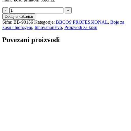
Hidrogen
za
Dodaj u košaricu
boju
Šifra:
BB-90156
Kategorije:
BBCOS PROFESSIONAL
,
Boje za
6%
kosu i hidrogeni
,
InnovationEvo
,
Proizvodi za kosu
1000ml
-
Povezani proizvodi
BBCOS
količina