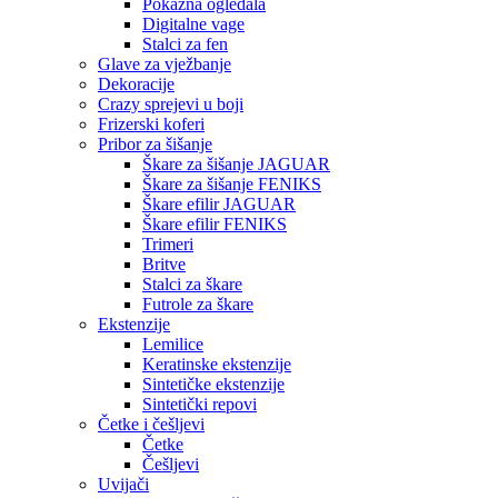
Pokazna ogledala
Digitalne vage
Stalci za fen
Glave za vježbanje
Dekoracije
Crazy sprejevi u boji
Frizerski koferi
Pribor za šišanje
Škare za šišanje JAGUAR
Škare za šišanje FENIKS
Škare efilir JAGUAR
Škare efilir FENIKS
Trimeri
Britve
Stalci za škare
Futrole za škare
Ekstenzije
Lemilice
Keratinske ekstenzije
Sintetičke ekstenzije
Sintetički repovi
Četke i češljevi
Četke
Češljevi
Uvijači