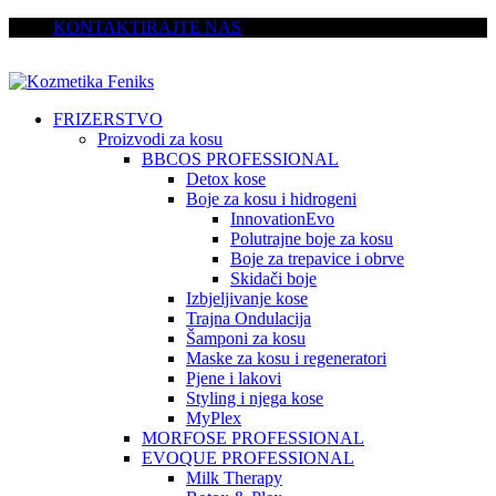
KONTAKTIRAJTE NAS
FRIZERSTVO
Proizvodi za kosu
BBCOS PROFESSIONAL
Detox kose
Boje za kosu i hidrogeni
InnovationEvo
Polutrajne boje za kosu
Boje za trepavice i obrve
Skidači boje
Izbjeljivanje kose
Trajna Ondulacija
Šamponi za kosu
Maske za kosu i regeneratori
Pjene i lakovi
Styling i njega kose
MyPlex
MORFOSE PROFESSIONAL
EVOQUE PROFESSIONAL
Milk Therapy