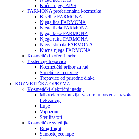
Kućna njega APIS
FARMONA profesionalna kozmetika
Kiseline FARMONA
Njega lica FARMONA
Njega tijela FARMONA
Njega kose FARMONA
Njega ruku FARMONA
Njega stopala FARMONA
Kućna njega FARMONA
Kozmetički koferi i torbe
Ekstenzije trepavica
Kozmetički pribor za rad
Sintetičke trepavice
Trepavice od prirodne dlake
KOZMETIČKA OPREMA
Kozmetički električni uređaji
Mikrodermoabrazija, vakum, ultrazvuk i visoka
frekvancija
Lupe
Vapozoni
Sterilizatori
Kozmetičke svjetiljke
Ring Light
Samostojeće lupe