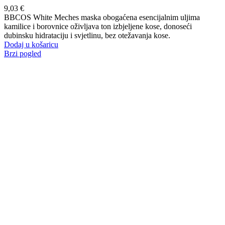
9,03
€
BBCOS White Meches maska obogaćena esencijalnim uljima
kamilice i borovnice oživljava ton izbjeljene kose, donoseći
dubinsku hidrataciju i svjetlinu, bez otežavanja kose.
Dodaj u košaricu
Brzi pogled