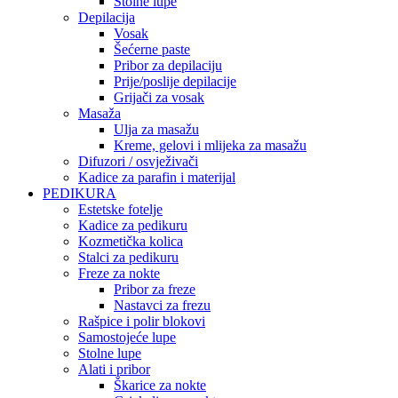
Stolne lupe
Depilacija
Vosak
Šećerne paste
Pribor za depilaciju
Prije/poslije depilacije
Grijači za vosak
Masaža
Ulja za masažu
Kreme, gelovi i mlijeka za masažu
Difuzori / osvježivači
Kadice za parafin i materijal
PEDIKURA
Estetske fotelje
Kadice za pedikuru
Kozmetička kolica
Stalci za pedikuru
Freze za nokte
Pribor za freze
Nastavci za frezu
Rašpice i polir blokovi
Samostojeće lupe
Stolne lupe
Alati i pribor
Škarice za nokte