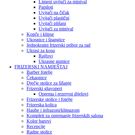
Limeni uvijači za minival
Papiloti
Uvijači na čičak
Uvijači plastični
Uvijači plišani
Uvijači za minival
Kopče i klipse
Ukosnice i špangice
Jednokratni frizerski pribor za rad
Ukrasi za kosu
Rajfovi
Ukrasne gumice
FRIZERSKI NAMJEŠTAJ
Barber fotelje
Čekaonice
Dječje stolice za šišanje
Frizerski glavoperi
Oprema i rezervni dijelovi
Frizerske stolice i fotelje
Frizerska kolica
Haube i infrazoni/klimazoni
Kompleti za opremanje frizerskih salona
Kolor barovi
Recepcije
Radne stolice