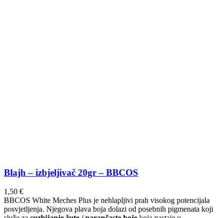
Blajh – izbjeljivač 20gr – BBCOS
1,50
€
BBCOS White Meches Plus je nehlapljivi prah visokog potencijala
posvjetljenja. Njegova plava boja dolazi od posebnih pigmenata koji
služe za
suzbijanje žute / narančaste boje
koja nastaje u