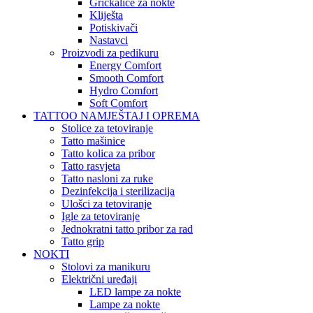
Grickalice za nokte
Kliješta
Potiskivači
Nastavci
Proizvodi za pedikuru
Energy Comfort
Smooth Comfort
Hydro Comfort
Soft Comfort
TATTOO NAMJEŠTAJ I OPREMA
Stolice za tetoviranje
Tatto mašinice
Tatto kolica za pribor
Tatto rasvjeta
Tatto nasloni za ruke
Dezinfekcija i sterilizacija
Ulošci za tetoviranje
Igle za tetoviranje
Jednokratni tatto pribor za rad
Tatto grip
NOKTI
Stolovi za manikuru
Električni uređaji
LED lampe za nokte
Lampe za nokte