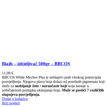
Blajh – izbjeljivač 500gr – BBCOS
11,00
€
BBCOS White Meches Plus je nehlapivi prah visokog potencijala
posvjetljenja. Njegova plava boja dolazi od posebnih pigmenata koji
služe za
suzbijanje žute / narančaste boje
koja nastaje u
uobičajenom postupku uklanjanja boja.
Može se postići 7 različitih
stupnjeva posvjetljenja.
Dodaj u košaricu
Brzi pogled